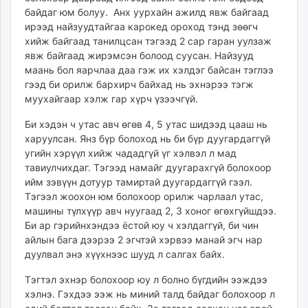
байдаг юм болуу. Анх уурхайн ажилд явж байгаад
ирээд найзуудтайгаа карокед ороход тэнд зөөгч
хийж байгаад танилцсан тэгээд 2 сар гаран уулзаж
явж байгаад жирэмсэн болоод суусан. Найзууд
маань бол яарчлаа даа гэж их хэлдэг байсан тэглээ
гээд би орилж бархирч байхад нь эхнэрээ тэгж
муухайгаар хэлж гар хүрч үзээчгүй.
Би хэдэн ч утас авч өгөв 4, 5 утас шидээд цааш нь
харуулсан. Янз бүр болоход нь би бүр дуугардаггүй
угийн хэрүүл хийж чададгүй үг хэлвэл л мад
тавиулчихдаг. Тэгээд намайг дуугарахгүй болохоор
ийм зэвүүн дотуур тамиртай дуугардаггүй гээл.
Тэгээл жоохон юм болохоор орилж чарлаал утас,
машины түлхүүр авч нуугаад 2, 3 хоног өгөхгүйшдээ.
Би ар гэрийнхэндээ ёстой юу ч хэлдаггүй, би чин
айлын бага дээрээ 2 эгчтэй хэрвээ манай эгч нар
дуулвал энэ хүүхнээс шууд л салгах байх.
Тэгтэл эхнэр болохоор юу л болно бүгдийн ээждээ
хэлнэ. Гэхдээ ээж нь миний талд байдаг болохоор л