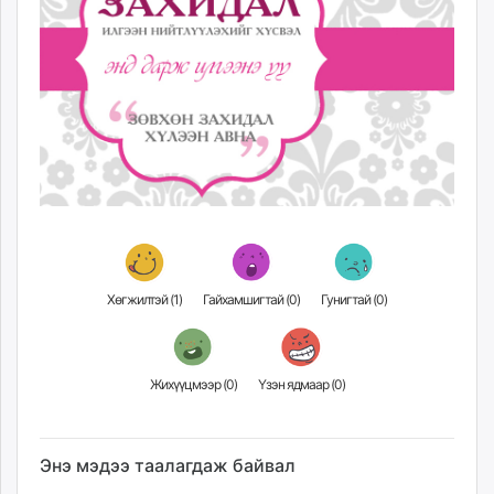
Хөгжилтэй (
1
)
Гайхамшигтай (
0
)
Гунигтай (
0
)
Жихүүцмээр (
0
)
Үзэн ядмаар (
0
)
Энэ мэдээ таалагдаж байвал