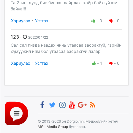
Та 2-ын дунд бие биенээ хайрлах хайр байхгүй юм
байна!!!
·
Хариулах
Устгах
-
0
-
0
123 ·
2022/04/22
Сал сал пизда наадах чинь угаасаа засрахгүй, гэрийн
хүмүүжил ийм бол угаасаа засрахгүй лалар
·
Хариулах
Устгах
-
1
-
0
© 2013-2026 он Dorgio.mn, Мэдээллийн хөтөч
MGL Media Group
бүтээсэн.