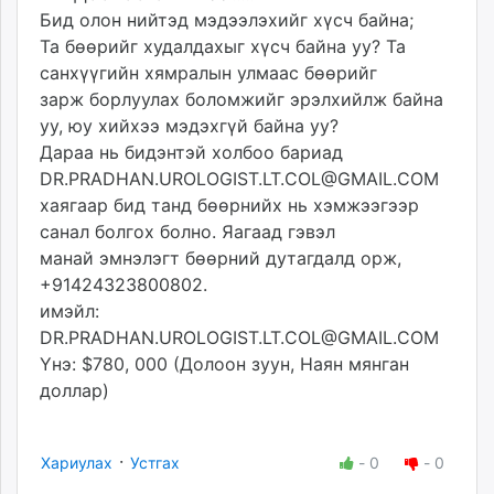
Бид олон нийтэд мэдээлэхийг хүсч байна;
Та бөөрийг худалдахыг хүсч байна уу? Та
санхүүгийн хямралын улмаас бөөрийг
зарж борлуулах боломжийг эрэлхийлж байна
уу, юу хийхээ мэдэхгүй байна уу?
Дараа нь бидэнтэй холбоо бариад
DR.PRADHAN.UROLOGIST.LT.COL@GMAIL.COM
хаягаар бид танд бөөрнийх нь хэмжээгээр
санал болгох болно. Яагаад гэвэл
манай эмнэлэгт бөөрний дутагдалд орж,
+91424323800802.
имэйл:
DR.PRADHAN.UROLOGIST.LT.COL@GMAIL.COM
Yнэ: $780, 000 (Долоон зуун, Наян мянган
доллар)
·
Хариулах
Устгах
-
0
-
0