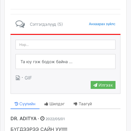
Сэтгэгдэлүүд (5)
Анхаарах зүйлс
·
GIF
Илгээх
Сүүлийн
Шилдэг
Таагүй
DR. ADITYA ·
2022/05/01
БҮГДЭЭРЭЭ САЙН УУ!!!!!