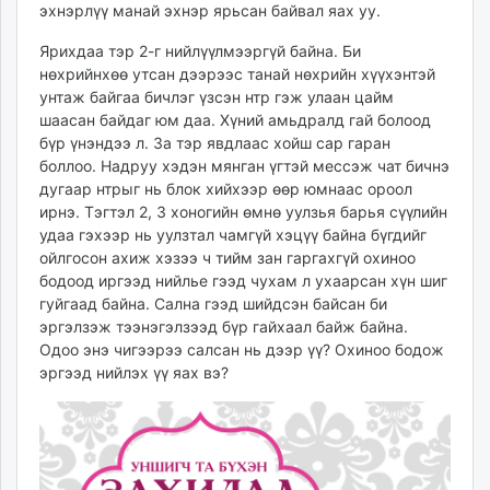
эхнэрлүү манай эхнэр ярьсан байвал яах уу.
Ярихдаа тэр 2-г нийлүүлмээргүй байна. Би
нөхрийнхөө утсан дээрээс танай нөхрийн хүүхэнтэй
унтаж байгаа бичлэг үзсэн нтр гэж улаан цайм
шаасан байдаг юм даа. Хүний амьдралд гай болоод
бүр үнэндээ л. За тэр явдлаас хойш сар гаран
боллоо. Надруу хэдэн мянган үгтэй мессэж чат бичнэ
дугаар нтрыг нь блок хийхээр өөр юмнаас ороол
ирнэ. Тэгтэл 2, 3 хоногийн өмнө уулзья барья сүүлийн
удаа гэхээр нь уулзтал чамгүй хэцүү байна бүгдийг
ойлгосон ахиж хэзээ ч тийм зан гаргахгүй охиноо
бодоод иргээд нийлье гээд чухам л ухаарсан хүн шиг
гуйгаад байна. Сална гээд шийдсэн байсан би
эргэлзэж тээнэгэлзээд бүр гайхаал байж байна.
Одоо энэ чигээрээ салсан нь дээр үү? Охиноо бодож
эргээд нийлэх үү яах вэ?