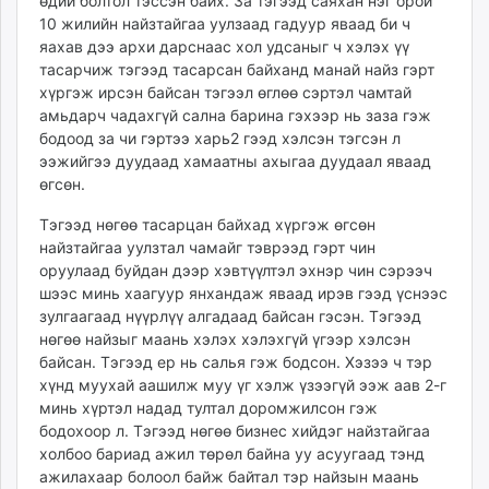
өдий болтол тэссэн байх. За тэгээд саяхан нэг орой
10 жилийн найзтайгаа уулзаад гадуур яваад би ч
яахав дээ архи дарснаас хол удсаныг ч хэлэх үү
тасарчиж тэгээд тасарсан байханд манай найз гэрт
хүргэж ирсэн байсан тэгээл өглөө сэртэл чамтай
амьдарч чадахгүй сална барина гэхээр нь заза гэж
бодоод за чи гэртээ харь2 гээд хэлсэн тэгсэн л
ээжийгээ дуудаад хамаатны ахыгаа дуудаал яваад
өгсөн.
Тэгээд нөгөө тасарцан байхад хүргэж өгсөн
найзтайгаа уулзтал чамайг тэврээд гэрт чин
оруулаад буйдан дээр хэвтүүлтэл эхнэр чин сэрээч
шээс минь хаагуур янхандаж яваад ирэв гээд үснээс
зулгаагаад нүүрлүү алгадаад байсан гэсэн. Тэгээд
нөгөө найзыг маань хэлэх хэлэхгүй үгээр хэлсэн
байсан. Тэгээд ер нь салья гэж бодсон. Хэзээ ч тэр
хүнд муухай аашилж муу үг хэлж үзээгүй ээж аав 2-г
минь хүртэл надад тултал доромжилсон гэж
бодохоор л. Тэгээд нөгөө бизнес хийдэг найзтайгаа
холбоо бариад ажил төрөл байна уу асуугаад тэнд
ажилахаар болоол байж байтал тэр найзын маань