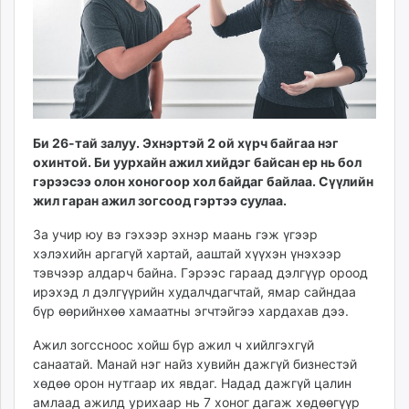
ikon.mn
mnb.mn
Livetv.mn
Eguur.mn
24tsag.mn
shuud.mn
Би 26-тай залуу. Эхнэртэй 2 ой хүрч байгаа нэг
eagle.mn
охинтой. Би уурхайн ажил хийдэг байсан ер нь бол
ergelt.mn
гэрээсээ олон хоногоор хол байдаг байлаа. Сүүлийн
zarig.mn
жил гаран ажил зогсоод гэртээ суулаа.
today.mn
За учир юу вэ гэхээр эхнэр маань гэж үгээр
zuv.mn
хэлэхийн аргагүй хартай, ааштай хүүхэн үнэхээр
mminfo.mn
тэвчээр алдарч байна. Гэрээс гараад дэлгүүр ороод
ugluu.mn
ирэхэд л дэлгүүрийн худалчдагчтай, ямар сайндаа
бүр өөрийнхөө хамаатны эгчтэйгээ хардахав дээ.
urlag.mn
unen.mn
Ажил зогссноос хойш бүр ажил ч хийлгэхгүй
asu.mn
санаатай. Манай нэг найз хувийн дажгүй бизнестэй
shudarga.mn
хөдөө орон нутгаар их явдаг. Надад дажгүй цалин
амлаад ажилд урихаар нь 7 хоног дагаж хөдөөгүүр
shuurhai.mn