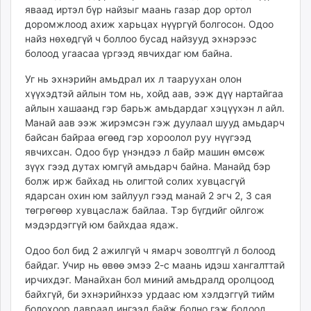
яваад иртэл бүр найзыг маань газар дор ортол
unuudur.mn
доромжлоод ахиж харьцах нүүргүй болгосон. Одоо
isee.mn
найз нөхөдгүй ч боллоо бусад найзууд эхнэрээс
mglradio.com
болоод угаасаа үргээд явчихдаг юм байна.
fact.mn
Уг нь эхнэрийн амьдрал их л тааруухан олон
itoim.mn
хүүхэдтэй айлын том нь, хойд аав, ээж дүү нартайгаа
tumen.mn
айлын хашаанд гэр барьж амьдардаг хэцүүхэн л айл.
shuum.mn
Манай аав ээж жирэмсэн гэж дуулаал шууд амьдарч
times.mn
байсан байраа өгөөд гэр хороолол руу нүүгээд
tvmongolia.mn
явчихсан. Одоо бүр үнэндээ л байр машин өмсөж
зүүх гээд дутах юмгүй амьдарч байна. Манайд бэр
mass.mn
болж ирж байхад нь олигтой солих хувцасгүй
unegui.mn
ядарсан охин юм зайлуул гээд манай 2 эгч 2, 3 сая
assa.mn
төгрөгөөр хувцаслаж байлаа. Тэр бүгдийг ойлгож
toim.mn
мэдэрдэггүй юм байхдаа ядаж.
tac.mn
Одоо бол бид 2 ажилгүй ч ямарч зоволтгүй л болоод
paparazzi.mn
байдаг. Учир нь өвөө эмээ 2-с маань идэш хангалттай
unread.today
ирчихдэг. Манайхан бол миний амьдралд оролцоод
байхгүй, би эхнэрийнхээ урдаас юм хэлдэггүй тийм
болохоор давраад ингээд байж болно гэж бодоод