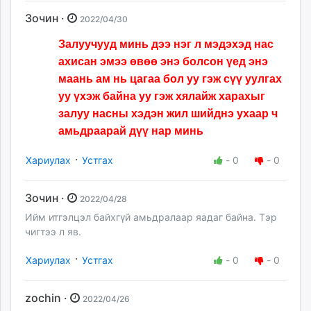
Зочин ·
2022/04/30
Залуучууд минь дээ нэг л мэдэхэд нас
ахисан эмээ өвөө энэ болсон үед энэ
маань ам нь цагаа бол уу гэж сүү уулгах
уу үхэж байна уу гэж хялайж харахыг
залуу насны хэдэн жил шийднэ ухаар ч
амьдраарай дүү нар минь
·
Хариулах
Устгах
-
0
-
0
Зочин ·
2022/04/28
Ийм итгэлцэл байхгүй амьдралаар яадаг байна. Тэр
чигтээ л яв.
·
Хариулах
Устгах
-
0
-
0
zochin ·
2022/04/26