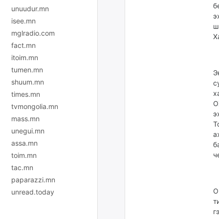
б
unuudur.mn
э
isee.mn
ш
mglradio.com
Х
fact.mn
itoim.mn
tumen.mn
Э
shuum.mn
с
х
times.mn
О
tvmongolia.mn
э
mass.mn
T
unegui.mn
а
assa.mn
б
ч
toim.mn
tac.mn
paparazzi.mn
О
unread.today
т
г