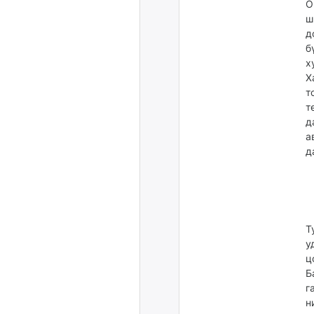
О
ш
д
б
х
Х
т
т
д
а
д
Т
у
ц
Б
г
н