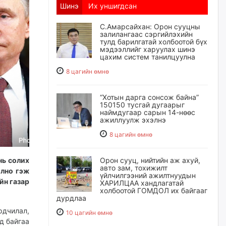
Шинэ
Их уншигдсан
С.Амарсайхан: Орон сууцны
залилангаас сэргийлэхийн
тулд барилгатай холбоотой бүх
мэдээллийг харуулах шинэ
цахим систем танилцуулна
8 цагийн өмнө
“Хотын дарга сонсож байна”
150150 тусгай дугаарыг
наймдугаар сарын 14-нөөс
ажиллуулж эхэлнэ
8 цагийн өмнө
нь солих
Орон сууц, нийтийн аж ахуй,
авто зам, тохижилт
олно гэж
үйлчилгээний ажилтнуудын
йн газар
ХАРИЛЦАА хандлагатай
холбоотой ГОМДОЛ их байгааг
дурдлаа
дчилал,
10 цагийн өмнө
д байгаа