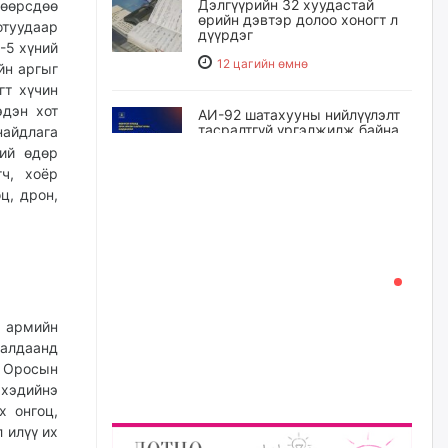
Дэлгүүрийн 32 хуудастай
 өөрсдөө
өрийн дэвтэр долоо хоногт л
отуудаар
дүүрдэг
-5 хүний
12 цагийн өмнө
йн аргыг
гт хүчин
эдэн хот
АИ-92 шатахууны нийлүүлэлт
тасралтгүй үргэлжилж байна
айдлага
ий өдөр
13 цагийн өмнө
ч, хоёр
ц, дрон,
I ангийн цахим бүртгэл энэ
сарын 17-ноос эхэлнэ
14 цагийн өмнө
Үндсэн хууль зөрчсөн
 армийн
Х.Булгантуяа, үндэсний эв
ралдаанд
нэгдэлд харшилсан
М.Нарантуяа-Нара нарт хэзээ
н Оросын
хариуцлага тооцох вэ?
 хэдийнэ
х онгоц,
14 цагийн өмнө
 илүү их