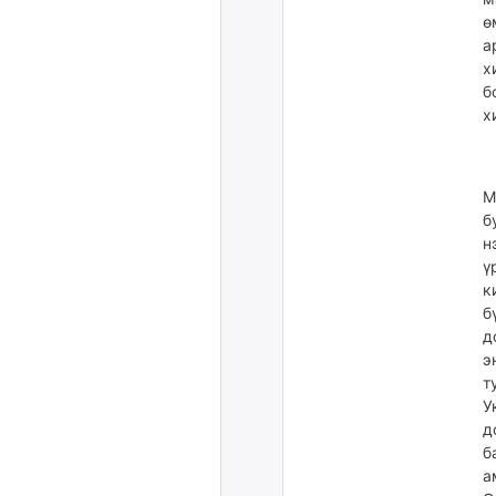
ө
а
х
б
х
М
б
н
ү
к
б
д
э
т
У
д
б
а