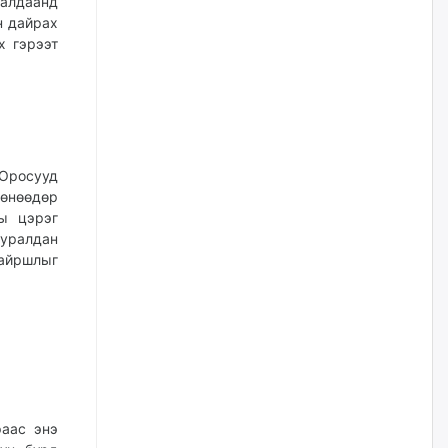
лалдаанд
н дайрах
Цагдаагийн дэд хурандаа
х гэрээт
Д.Будзаан: Хүүхдийн эсрэг
бэлгийн хүчирхийлэл үйлдвэл
бүх насаар нь хорих ял
оногдуулах хуулийн
зохицуулалттай
өчигдѳр
Оросууд
“Аяллын газрын зураг”-ийн
өнөөдөр
хэвлэмэл хувилбарыг Голомт
ы цэрэг
банкны салбараас үнэ
төлбөргүй авах боломжтой
уралдан
байршлыг
өчигдѳр
ЕБС-ийн захирлын үүргийг түр
орлон гүйцэтгэгч
манаачтайгаа бүлэглэн
эзэмшлийнх нь дансаар заал,
зогсоолын төлбөр ₮121.5
саяыг авчээ
өчигдѳр
раас энэ