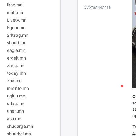
ikon.mn
Сурталчилгаа
mnb.mn
Livetv.mn
Eguur.mn
24tsag.mn
shuud.mn
eagle.mn
ergelt.mn
zarig.mn
today.mn
zuv.mn
mminfo.mn
ugluu.mn
О
з
urlag.mn
з
unen.mn
н
asu.mn
shudarga.mn
Т
д
shuurhai.mn