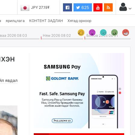
625
JPY 27.19₮
э
ярилцлага
КОНТЕНТ ЗАДЛАН
Хятад орноор
аа 2026 08 03
Ням 2026 08 02
Бямба 2026 08 01
йхэн
йл явдал