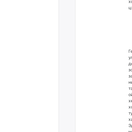
х
ц
Г
у
д
з
з
н
т
о
х
х
т
х
Э
м