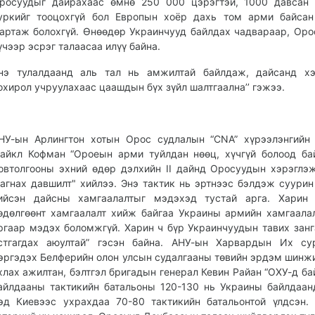
росуудыг дайрахаас өмнө 250 000 цэрэгтэй, 1000 давсан 
уркийг тооцохгүй бол Европын хоёр дахь том арми байсан
артаж болохгүй. Өнөөдөр Украинчууд байлдах чадвараар, Оро
үчээр эсрэг талаасаа илүү байна.
нэ тулалдаанд аль тал нь амжилтай байлдаж, дайсанд хэ
охирол учруулахаас цаашдын бүх зүйл шалтгаална’’ гэжээ.
НУ-ын Арлингтон хотын Орос судлалын “СNA” хүрээлэнгийн
айкл Кофман “Ороеын арми туйлдан нөөц, хүчгүй болоод ба
овтолгооны эхний өдөр дэлхийн II дайнд Оросуудын хэрэглэ
тагнах давшилт" хийлээ. Энэ тактик нь эртнээс бэлдэж суурин
ийсэн дайсны хамгаалалтыг мэдэхэд тустай арга. Харин 
өдөлгөөнт хамгаалалт хийж байгаа Украины армийн хамгаала
ргаар мэдэх боломжгүй. Харин ч бүр Украинчуудын тавих зан
стгагдах аюултай” гэсэн байна. АНУ-ын Харвардын Их сур
эргэдэх Белферийн олон улсын судалгааны төвийн эрдэм шинж
хлах ажилтан, бэлтгэл бригадын генерал Кевин Райан “ОХУ-д ба
айлдааны тактикийн батальоны 120-130 нь Украины байлдаан
эд Киевээс ухрахдаа 70-80 тактикийн батальонтой үлдсэн.