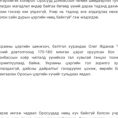
этэрхий их хохирол. Оросууд Донбассын төлөөх шийдвэрлэх ту
лагдах магадлал өндөр байгаа бөгөөд үүний дараа тэдэнд дахи
рми гэхээр юм үлдэхгүй. Учир нь тэдэнд энэ алдагдлаа нөхө
олон сайн дурын цэргийн нөөц байхгүй” гэж мэдэгдэв.
краины цэргийн шинжээч, бэлтгэл хурандаа Олег Жданов “
хний довтолгоонд 170-180 мянган цэрэг оруулсан бол 
онбассын хоёр чиглэлд үүнийхээ тал хувьтай тэнцэх тоон
уримтлуулаад байна. Украины цэргийн гол зорилго зу
улалдахгүй, дайсны дайралтыг гэнэдүүлэн цохиж, өөрийн 
амгаалан Оросын цэргийн хүчийг сульдаах явдал.
эрэв ингэж чадвал Оросуудад нөөц хүч байхгүй болсон уч