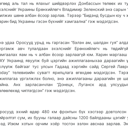
өгөөд аль тал нь ялахыг шийдвэрлэх Донбассын төлөөх их т
хэлснийг Украины Ерөнхийлөгч Владимир Зеленский энэ сарын 
илжих шөнө албан ёсоор зарлав. Тэрээр “Бидэнд бусдын юу ч х
арин бид Украины гэсэн бүхнийг хамгаална” гэж мэдэгдсэн.
нэ удаа Оросууд урьд нь гаргасан “бэлэн ам, шалдан гуя” алд
ургамж авч тулалдаан эхэлснийг Ерөнхийлөгч нь төдийгүй
амгаалах яам нь ч албан ёсоор зарлаагүй юм. Харин маргааш
ХУ Украинд явуулж буй цэргийн ажиллагааныхаа дараагийн 
хлүүлж байгааг тус улсын Гадаад хэргийн сайд Сергей Лавро
oday” телевизийн сувагт ярилцлага өгөхдөө мэдэгдсэн. Тэр
жиллагаа үргэлжлэх болно, энэ ажиллагааны дараагийн үе ш
айна. Анх зарласанчлан “Донецк, Луганск ард улсууды
өлөөлөхөд чиглэгдсэн” гэж мэдэгдсэн.
росууд эхний өдөр 480 км фронтын бүх хэсгээр довтолсон
ийрэлтэт сум, их бууны галаар дайсны 1200 байлдааны цэгийг 
ээд Изюм хотын орчим хоёр тосгон эзлэн авснаа зарлав. Э