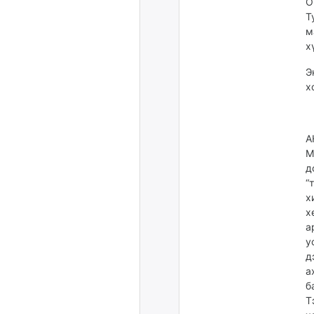
О
Т
м
х
Э
х
А
М
д
“
х
х
а
у
д
а
б
Т