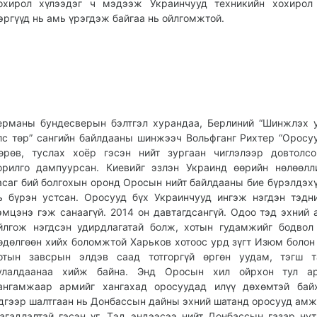
охирол хүлээдэг ч мэдээж Украинчууд техникийн хохирол 
эргүүд нь амь үрэгдэж байгаа нь ойлгомжтой.
ерманы бундесверын бэлтгэл хурандаа, Берлиний “Шинжлэх 
лс төр” сангийн байлдааны шинжээч Вольфганг Рихтер “Оросу
өрөв, туслах хоёр гэсэн нийт зургаан чиглэлээр довтолс
орилго дампуурсан. Киевийг эзлэн Украинд өөрийн нөлөөлл
асаг бий болгохын оронд Оросын нийт байлдааны бие бүрэлдэхү
ь бүрэн устсан. Оросууд бүх Украинчууд ингэж нэгдэн тэдн
эмцэнэ гэж санаагүй. 2014 он давтагдсангүй. Одоо тэд эхний 
йлгож нэгдсэн удирдлагатай болж, хотын гудамжийг бодвол
өдөлгөөн хийх боломжтой Харьков хотоос урд зүгт Изюм болон
отын завсрын элдэв саад тотгоргүй өргөн уудам, тэгш т
улалдаанаа хийж байна. Энд Оросын хил ойрхон тул а
ангамжаар армийг хангахад оросуудад илүү дөхөмтэй байх
дгээр шалтгаан нь Донбассын дайны эхний шатанд оросууд амж
агадлалтай гэсэн үг. Тэд эндээсээ нийт Донбассын газар нут