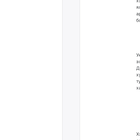
х
я
а
б
У
э
Д
х
т
х
Х