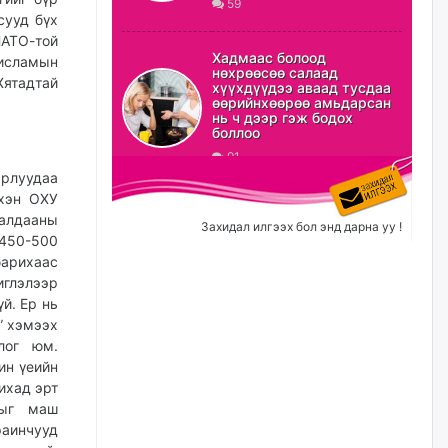
59
сууд бүх
ХЗДХ-ын сайд С.Амарсайхан:
НАТО-той
Авлигаар авсан хөрөнгийг
Хадмаас болоод
 исламын
хурааж, нийгмийн сайн
нөхрөөсөө салаад
сайхны хөгжилд зориулах
Хятадтай
хүүхдүүдээ аваад тусдаа
бөгөөд үүнийг хэд хэдэн эрх
өөрийнхөөрөө амьдарсан
бүхий байгууллагаас санал авна
нь ч дээр гэж бодох
боллоо
өчигдѳр
91
арлуудаа
Шатахууныг олдож байгаа
үхэн ОХУ
газраас нь л авч байна. Үнэ
лалдааны
тарифаас илүү хангамж дээр
Захидал илгээх бол энд дарна уу !
анхаарч байна
 450-500
барихаас
өчигдѳр
иглэлээр
й. Ер нь
Ц.Будханд: Дүүгээ гараад
” хэмээх
ирнэ гэж итгэж хүлээсээр
долоон сарын хугацаа
лог юм.
өнгөрлөө
ин үеийн
ихад эрт
өчигдѳр
дыг маш
аинчууд
Барилгын салбарын 100