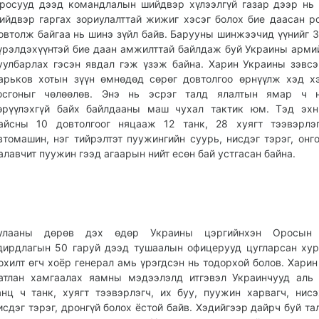
росууд дээд командлалын шийдвэр хүлээлгүй газар дээр нь
ийдвэр гаргах зориулалттай жижиг хэсэг болох бие даасан р
овтолж байгаа нь шинэ зүйл байв. Барууны шинжээчид үүнийг 3
үрэлдэхүүнтэй бие даан амжилттай байлдаж буй Украины арми
уулбарлах гэсэн явдал гэж үзэж байна. Харин Украины зэвсэ
арьков хотын зүүн өмнөдөд сөрөг довтолгоо өрнүүлж хэд х
осгоныг чөлөөлөв. Энэ нь эсрэг талд ялалтын ямар ч н
өрүүлэхгүй байх байлдааны маш чухал тактик юм. Тэд эхн
айсны 10 довтолгоог няцааж 12 танк, 28 хуягт тээвэрлэг
втомашин, нэг тийрэлтэт пуужингийн суурь, нисдэг тэрэг, онго
алавчит пуужин гээд агаарын нийт есөн бай устгасан байна.
улааны дөрөв дэх өдөр Украины цэргийнхэн Оросын
дирдлагын 50 гаруй дээд тушаалын офицерууд цугларсан ху
охилт өгч хоёр генерал амь үрэгдсэн нь тодорхой болов. Хари
атлан хамгаалах яамны мэдээлэлд итгэвэл Украинчууд аль
анц ч танк, хуягт тээвэрлэгч, их буу, пуужин харвагч, нисэ
исдэг тэрэг, дронгүй болох ёстой байв. Хэдийгээр дайрч буй тал