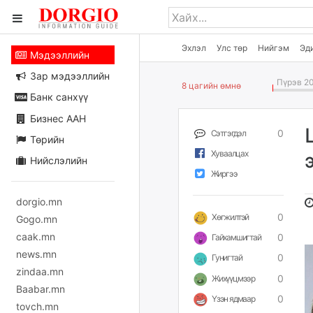
Эхлэл
Улс төр
Нийгэм
Эд
Мэдээллийн
Зар мэдээллийн
Пүрэв 20
8 цагийн өмнө
Банк санхүү
Бизнес ААН
0
Сэтгэгдэл
Төрийн
Хуваалцах
Нийслэлийн
Жиргээ
dorgio.mn
0
Хөгжилтэй
Gogo.mn
caak.mn
0
Гайхамшигтай
news.mn
0
Гунигтай
zindaa.mn
0
Жихүүцмээр
Baabar.mn
0
Үзэн ядмаар
tovch.mn