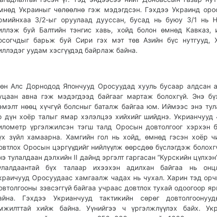
мнөд Украиныг чөлөөлнө гэж мэдэгдсэн. Гэхдээ Украинд оро
рмийнхаа 3/2-ыг оруулаад дууссан, бусад нь буюу 3/1 нь 
иллэж буй Балтийн тэнгис хавь, хойд болон өмнөд Кавказ,
осогчдыг барьж буй Сири гэх мэт төв Азийн бүс нутгууд, 
иллэдэг уудам хэсгүүдэд байрлаж байна.
өн Алс Дорнодод Япончууд Оросуудад хууль бусаар алдсан 
уцаан авна гэж мэдэгдээд байгааг мартаж болохгүй. Энэ б
эмэлт нөөц хүчгүй болсныг баталж байгаа юм. Иймээс энэ ту
р дүн хоёр талыг ямар хэлэлцээ хийхийг шийднэ. Укрианчууд
илометр үргэлжилсэн тэгш талд Оросын довтолгоог хэрхэн 
үх зүйл хамаарна. Хамгийн гол нь хойд, өмнөд гэсэн хоёр ч
овтлох Оросын цэргүүдийг нийлүүлж өөрсдөө бүслэгдэж болохгү
нэ тулалдаан дэлхийн II дайнд эргэлт гаргасан “Курскийн цүлхэн
улалдаантай бүх талаар ихээхэн адилхан байгаа нь онц
краичууд Оросуудаас хамгаалж чадах нь чухал. Харин тэд орч
овтолгооны зэвсэггүй байгаа учраас довтлох тухай одоогоор яр
айна. Гэхдээ Укрианчууд тактикийн сөрөг довтолгоонуу
мжилттай хийж байна. Уүнийгээ ч үргэлжлүүлэх байх. Укр