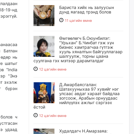
улалдаан
Бариста хийх нь залуусын
18-19-нд
дунд яагаад трэнд болов
эрэггүй.
11 цагийн өмнө
Өмгөөлөгч Б.Оюунбилэг:
"Урьхан" Б.Чинбат гэж хүн
аанаасаа
бизнес хамтрагчаа гүтгэж
 Батлан
хууль хяналтын байгууллагаар
шалгуулж, торны цаана
 өдөр нь
суулгана гэх мэтээр дарамталдаг
үе шатыг
в “India
12 цагийн өмнө
ээр "Энэ
ат эхэлж
Д.Амарбаясгалан:
г бүрэн
Шатахууныхаа 97 хувийг нэг
улсаас авдаг хараат байдлаа
зогсоож, Арабын орнуудаас
нийлүүлэх ажлыг сэргээх
ёстой
12 цагийн өмнө
 болов ч
устгасан
нэ удаад
Худалдагч Н.Амарзаяа: