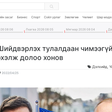
ийн засаг
Бизнес
Спорт
Соёл урлаг
Зөвлөгөө
Чөлөөт
Шар мэдэ
26 08 06
Лхагва 2026 08 05
Мягмар 2026 08 04
Дав
Шийдвэрлэх тулалдаан чимээгү
эхэлж долоо хонов
Дэлхийд
,
Ү
2022-
2026-
2022/04/25
04-
08-
25
07
09:08:09
01:11:30