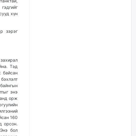
танктай,
жилийн ойд зориулсан
наадмыг хойшлуулав
 гэдгийг
сууд хүн
өчигдѳр
Монгол Улсад 162 вагон - 9720
р зэрэг
тонн АИ-92 орж иржээ
өчигдѳр
 захирал
Jade Gas: 1.1 тэрбум австрали
йна. Тэд
долларын санхүүжилтийн
эцсийн гэрээг есдүгээр сард
ж байсан
байгуулбал Тавантолгойн
 бэхлэлт
метан хийн үйлдвэрлэлийн
өрөмдлөгийг 2027 онд эхлүүлнэ
байнгын
лтыг энэ
өчигдѳр
ганд орж
гуулийн
Ханын материалд эхний
илгээний
ээлжийн 6 блок орон сууцны
йсан 160
барилга угсралтын ажил
үргэлжилж байна
д орсон.
 Энэ бол
өчигдѳр