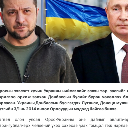
росын зэвсэгт хүчин Украины нийслэлийг эзлэн төр, засгийг 
орилгоо орхиж зөвхөн Донбассын бүсийг бүрэн чөлөөлөх б
арласан. Украины Донбассын бүс гэгдэх Луганск, Донецк мужи
утгийн 3/1 нь 2014 оноос Оросуудын мэдэлд байгаа билээ.
эгвэл олон улсад Орос-Украины энэ дайныг авлига-ар
арангуйлал-эрх чөлөөний үхэх сэхэхээ үзэх тэмцэл гэж нэрлээ