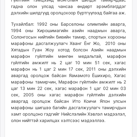
unuudur.mn
гадна олон улсад чансаа өндөрт эрэмблэгддэг
дэлхийн шилдгүүд оролцохоор бүртгүүлээд байгаа аж.
isee.mn
mglradio.com
Тухайлбал: 1992 оны Барселоны олимпийн аварга,
fact.mn
1994 оны Хирошимагийн азийн наадмын аварга,
itoim.mn
Солонгосын нийтийн биеийн тамир, спортын хорооны
марафоны дасгалжуулагч Хванг Ёнг Жо, 2010 оны
tumen.mn
Хятадын Гуан Жоу хотод болсон Азийн наадмын
shuum.mn
марафон гүйлтийн мөнгөн медальтай, марафон
times.mn
гүйлтийн амжилт нь 2 цаг 10 мин 51 сек, хагас
tvmongolia.mn
марафон нь 1 цаг 2 мин 17 сек, 2011 оны дэлхийн
mass.mn
аваргад оролцож байсан Яамамото Ёшихиро, Хагас
unegui.mn
марафоны тамирчин, Марафон гүйлтийн амжилт нь 2
цаг 13 мин 22 сек, хагас марафон 1 цаг 02 мин 03
assa.mn
сек, 2005 оны хагас марафон гүйлтийн дэлхийн
toim.mn
аваргад оролцож байсан Ито Коичи Япон улсын
tac.mn
марафоны шигшээ багийн дасгалжуулагч тамирчдын
paparazzi.mn
хамт оролцоно гэдгийг Нийслэлийн Хэвлэл мэдээлэл,
unread.today
олон нийттэй харилцах хэлтсээс мэдээллээ.