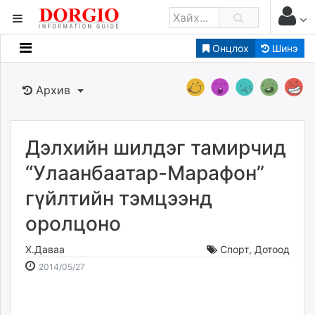
Онцлох
Шинэ
Мэдээллийн
Зар мэдээллийн
Архив
Банк санхүү
Бизнес ААН
Төрийн
Дэлхийн шилдэг тамирчид
Нийслэлийн
“Улаанбаатар-Марафон”
гүйлтийн тэмцээнд
dorgio.mn
оролцоно
Gogo.mn
caak.mn
Х.Даваа
Спорт
,
Дотоод
news.mn
2014-
2026-
2014/05/27
zindaa.mn
05-
08-
Baabar.mn
27
09
tovch.mn