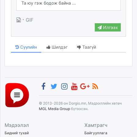
·
GIF
Илгээх
Сүүлийн
Шилдэг
Таагүй
© 2013-2026 он Dorgio.mn, Мэдээллийн хөтөч
MGL Media Group
бүтээсэн.
Мэдээлэл
Хамтрагч
Бидний тухай
Байгууллага