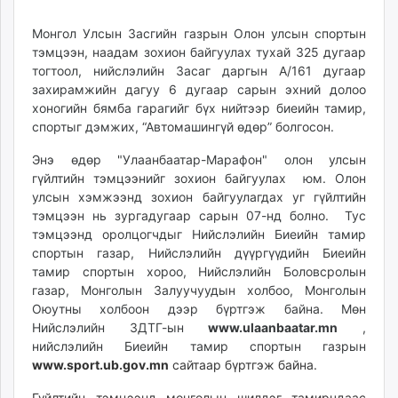
15:40:04
20:15:33
ikon.mn
Монгол Улсын Засгийн газрын Олон улсын спортын
mnb.mn
тэмцээн, наадам зохион байгуулах тухай 325 дугаар
Livetv.mn
тогтоол, нийслэлийн Засаг даргын А/161 дугаар
Eguur.mn
захирамжийн дагуу 6 дугаар сарын эхний долоо
24tsag.mn
хоногийн бямба гарагийг бүх нийтээр биеийн тамир,
shuud.mn
спортыг дэмжих, “Автомашингүй өдөр” болгосон.
eagle.mn
Энэ өдөр "Улаанбаатар-Марафон" олон улсын
ergelt.mn
гүйлтийн тэмцээнийг зохион байгуулах юм. Олон
zarig.mn
улсын хэмжээнд зохион байгуулагдах уг гүйлтийн
today.mn
тэмцээн нь зургадугаар сарын 07-нд болно. Тус
тэмцээнд оролцогчдыг Нийслэлийн Биеийн тамир
zuv.mn
спортын газар, Нийслэлийн дүүргүүдийн Биеийн
mminfo.mn
тамир спортын хороо, Нийслэлийн Боловсролын
ugluu.mn
газар, Монголын Залуучуудын холбоо, Монголын
urlag.mn
Оюутны холбоон дээр бүртгэж байна. Мөн
unen.mn
Нийслэлийн ЗДТГ-ын
www.ulaanbaatar.mn
,
нийслэлийн Биеийн тамир спортын газрын
asu.mn
www.
sport.ub.gov.mn
сайтаар бүртгэж байна.
shudarga.mn
shuurhai.mn
Гүйлтийн тэмцээнд монголын шилдэг тамирчдаас