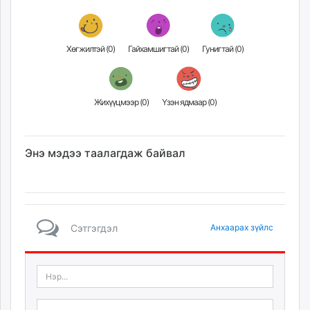
Хөгжилтэй (
0
)
Гайхамшигтай (
0
)
Гунигтай (
0
)
Жихүүцмээр (
0
)
Үзэн ядмаар (
0
)
Энэ мэдээ таалагдаж байвал
Сэтгэгдэл
Анхаарах зүйлс