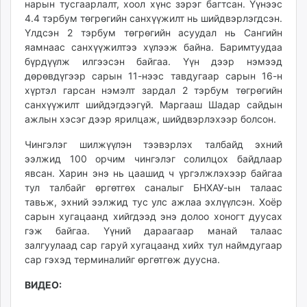
нарын тусгаарлалт, хоол хүнс зэрэг багтсан. Үүнээс
4.4 тэрбум төгрөгийн санхүүжилт нь шийдвэрлэгдсэн.
Үлдсэн 2 тэрбум төгрөгийн асуудал нь Сангийн
яамнаас санхүүжилтээ хүлээж байна. Баримтуудаа
бүрдүүлж илгээсэн байгаа. Үүн дээр нэмээд
дөрөвдүгээр сарын 11-нээс тавдугаар сарын 16-н
хүртэл гарсан нэмэлт зардал 2 тэрбум төгрөгийн
санхүүжилт шийдэгдээгүй. Маргааш Шадар сайдын
ажлын хэсэг дээр ярилцаж, шийдвэрлэхээр болсон.
Чингэлэг шилжүүлэн тээвэрлэх талбайд эхний
ээлжид 100 орчим чингэлэг солилцох байдлаар
явсан. Харин энэ нь цаашид ч үргэлжлэхээр байгаа
тул талбайг өргөтгөх саналыг БНХАУ-ын талаас
тавьж, эхний ээлжид тус улс ажлаа эхлүүлсэн. Хоёр
сарын хугацаанд хийгдээд энэ долоо хоногт дуусах
гэж байгаа. Үүний дараагаар манай талаас
залгуулаад сар гаруй хугацаанд хийх тул наймдугаар
сар гэхэд терминалийг өргөтгөж дуусна.
ВИДЕО: