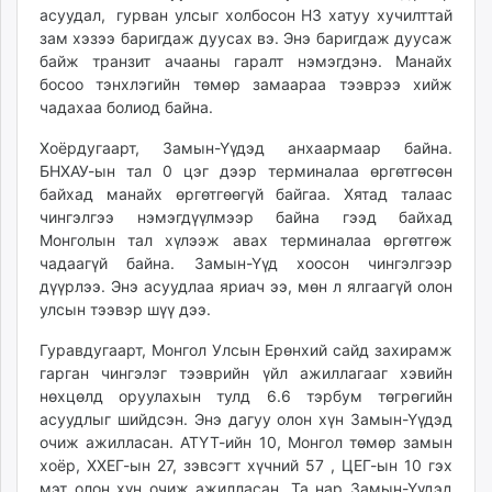
асуудал,
гурван улсыг холбосон Н3 хатуу хучилттай
unuudur.mn
зам хэзээ баригдаж дуусах вэ. Энэ баригдаж дуусаж
isee.mn
байж транзит ачааны гаралт нэмэгдэнэ. Манайх
mglradio.com
босоо тэнхлэгийн төмөр замаараа тээврээ хийж
fact.mn
чадахаа болиод байна.
itoim.mn
Хоёрдугаарт, Замын-Үүдэд анхаармаар байна.
tumen.mn
БНХАУ-ын тал 0 цэг дээр терминалаа өргөтгөсөн
shuum.mn
байхад манайх өргөтгөөгүй байгаа. Хятад талаас
times.mn
чингэлгээ нэмэгдүүлмээр байна гээд байхад
tvmongolia.mn
Монголын тал хүлээж авах терминалаа өргөтгөж
чадаагүй байна. Замын-Үүд хоосон чингэлгээр
mass.mn
дүүрлээ. Энэ асуудлаа яриач ээ, мөн л ялгаагүй олон
unegui.mn
улсын тээвэр шүү дээ.
assa.mn
toim.mn
Гуравдугаарт, Монгол Улсын Ерөнхий сайд захирамж
гарган чингэлэг тээврийн үйл ажиллагааг хэвийн
tac.mn
нөхцөлд оруулахын тулд 6.6 тэрбум төгрөгийн
paparazzi.mn
асуудлыг шийдсэн. Энэ дагуу олон хүн Замын-Үүдэд
unread.today
очиж ажилласан. АТҮТ-ийн 10, Монгол төмөр замын
хоёр, ХХЕГ-ын 27, зэвсэгт хүчний 57 , ЦЕГ-ын 10 гэх
мэт олон хүн очиж ажилласан. Та нар Замын-Үүдэд