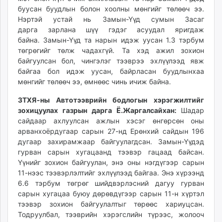
буусан буудлын болон хоолны мөнгийг төлөөч ээ.
Нэртэй устай нь Замын-Үүд сумын Засаг
дарга зарлана шүү гэдэг асуудал яригдаж
байна. Замын-Үүд та нарын идэж уусан 1.3 тэрбум
төгрөгийг төлж чадахгүй. Та хэд ажил зохион
байгуулсан бол, чингэлэг тээврээ эхлүүлээд явж
байгаа бол идэж уусан, байрласан буудлынхаа
мөнгийг төлөөч ээ, өмнөөс чинь ичиж байна.
ЗТХЯ-ны Автотээврийн бодлогын хэрэгжилтийг
зохицуулах газрын дарга Ё.Жаргалсайхан:
Шадар
сайдаар ахлуулсан ажлын хэсэг өнгөрсөн оны
арванхоёрдугаар сарын 27-нд Ерөнхий сайдын 196
дугаар захирамжаар байгуулагдсан. Замын-Үүдэд
гурван сарын хугацаанд тээвэр гацаад байсан.
Үүнийг зохион байгуулан, энэ оны нэгдүгээр сарын
11-нээс тээвэрлэлтийг эхлүүлээд байгаа. Энэ хүрээнд
6.6 тэрбум төгрөг шийдвэрлэсний дагуу гурван
сарын хугацаа буюу дөрөвдүгээр сарын 11-н хүртэл
тээвэр зохион байгуулалтыг төрөөс хариуцсан.
Тодруулбал, тээврийн хэрэгслийн түрээс, жолооч