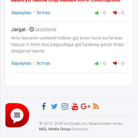
·
Хариулах
Устгах
-
0
-
0
Jargal ·
2022/06/30
Avto teeveriin undesnii holboo gej boon hund surtal bas
hajuud ni toriin bus baiguullaga gej furaaraa gazar bnaa
shalgaval taarna
·
Хариулах
Устгах
-
0
-
0
© 2013-2026 он Dorgio.mn, Мэдээллийн хөтөч
MGL Media Group
бүтээсэн.