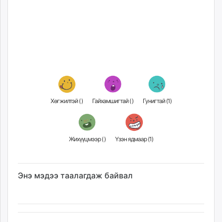
Хөгжилтэй (
)
Гайхамшигтай (
)
Гунигтай (
1
)
Жихүүцмээр (
)
Үзэн ядмаар (
1
)
Энэ мэдээ таалагдаж байвал