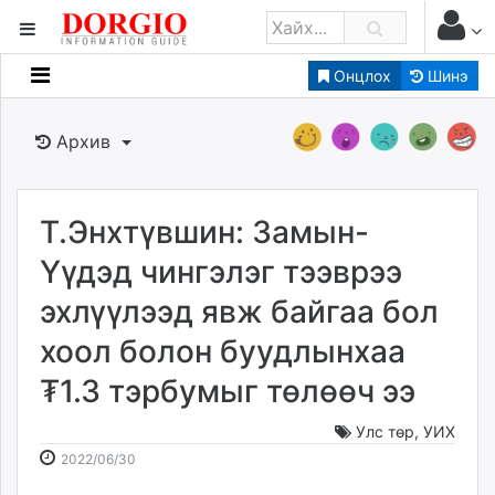
Онцлох
Шинэ
Мэдээллийн
Зар мэдээллийн
Архив
Банк санхүү
Бизнес ААН
Төрийн
Т.Энхтүвшин: Замын-
Нийслэлийн
Үүдэд чингэлэг тээврээ
эхлүүлээд явж байгаа бол
dorgio.mn
хоол болон буудлынхаа
Gogo.mn
caak.mn
₮1.3 тэрбумыг төлөөч ээ
news.mn
zindaa.mn
Улс төр
,
УИХ
2022-
2026-
Baabar.mn
2022/06/30
06-
08-
tovch.mn