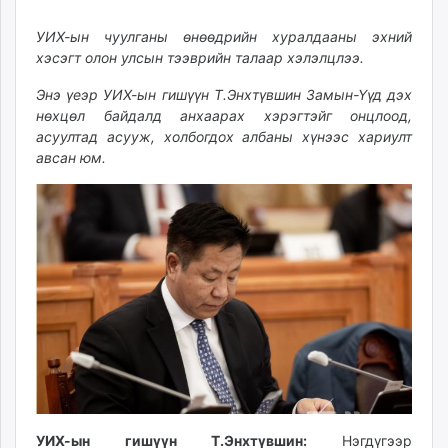
30
07
ikon.mn
13:23:01
06:14:58
УИХ-ын чуулганы өнөөдрийн хуралдааны эхний
mnb.mn
хэсэгт олон улсын тээврийн талаар хэлэлцлээ.
Livetv.mn
Eguur.mn
Энэ үеэр УИХ-ын гишүүн Т.Энхтүвшин Замын-Үүд дэх
24tsag.mn
нөхцөл байдалд анхаарах хэрэгтэйг онцлоод,
асуултад асууж, холбогдох албаны хүнээс хариулт
shuud.mn
авсан юм.
eagle.mn
ergelt.mn
zarig.mn
today.mn
zuv.mn
mminfo.mn
ugluu.mn
urlag.mn
unen.mn
asu.mn
shudarga.mn
УИХ-ын гишүүн Т.Энхтүвшин:
Нэгдүгээр
shuurhai.mn