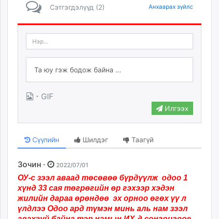
Сэтгэгдэлүүд (2)
Анхаарах зүйлс
·
GIF
Илгээх
Сүүлийн
Шилдэг
Таагүй
Зочин ·
2022/07/01
ОУ-с зээл аваад төсөвөө бүрдүүлж одоо 1
хүнд 33 сая төгрөгийн өр гэхээр хэдэн
жилийн дараа өрөндөө эх орноо өгөх үү л
үлдлээ
Одоо ард түмэн минь аль нам зээл
авахгүй байна тэр намын ИХ-д сонгоцгоое