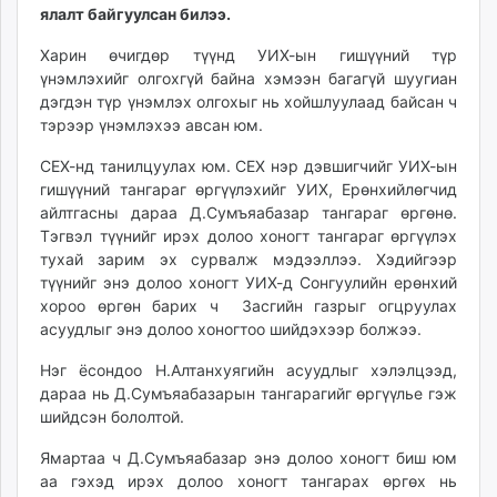
ялалт байгуулсан билээ.
ikon.mn
mnb.mn
Харин өчигдөр түүнд УИХ-ын гишүүний түр
Livetv.mn
үнэмлэхийг олгохгүй байна хэмээн багагүй шуугиан
Eguur.mn
дэгдэн түр үнэмлэх олгохыг нь хойшлуулаад байсан ч
тэрээр үнэмлэхээ авсан юм.
24tsag.mn
shuud.mn
СЕХ-нд танилцуулах юм. СЕХ нэр дэвшигчийг УИХ-ын
eagle.mn
гишүүний тангараг өргүүлэхийг УИХ, Ерөнхийлөгчид
ergelt.mn
айлтгасны дараа Д.Сумъяабазар тангараг өргөнө.
Тэгвэл түүнийг ирэх долоо хоногт тангараг өргүүлэх
zarig.mn
тухай зарим эх сурвалж мэдээллээ. Хэдийгээр
today.mn
түүнийг энэ долоо хоногт УИХ-д Сонгуулийн ерөнхий
zuv.mn
хороо өргөн барих ч Засгийн газрыг огцруулах
mminfo.mn
асуудлыг энэ долоо хоногтоо шийдэхээр болжээ.
ugluu.mn
Нэг ёсондоо Н.Алтанхуягийн асуудлыг хэлэлцээд,
urlag.mn
дараа нь Д.Сумъяабазарын тангарагийг өргүүлье гэж
unen.mn
шийдсэн бололтой.
asu.mn
Ямартаа ч Д.Сумъяaбазар энэ долоо хоногт биш юм
shudarga.mn
аа гэхэд ирэх долоо хоногт тангарах өргөх нь
shuurhai.mn