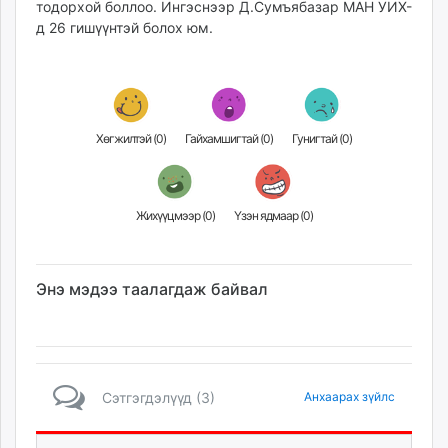
тодорхой боллоо. Ингэснээр Д.Сумъябазар МАН УИХ-
unuudur.mn
д 26 гишүүнтэй болох юм.
isee.mn
mglradio.com
fact.mn
itoim.mn
Хөгжилтэй (
0
)
Гайхамшигтай (
0
)
Гунигтай (
0
)
tumen.mn
shuum.mn
times.mn
Жихүүцмээр (
0
)
Үзэн ядмаар (
0
)
tvmongolia.mn
mass.mn
unegui.mn
Энэ мэдээ таалагдаж байвал
assa.mn
toim.mn
tac.mn
paparazzi.mn
unread.today
Сэтгэгдэлүүд (3)
Анхаарах зүйлс