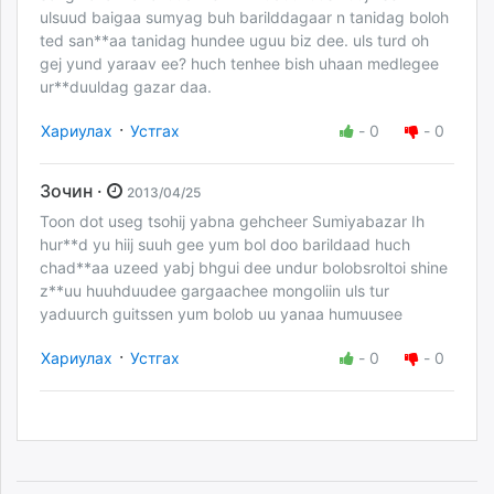
ulsuud baigaa sumyag buh barilddagaar n tanidag boloh
ted san**aa tanidag hundee uguu biz dee. uls turd oh
gej yund yaraav ee? huch tenhee bish uhaan medlegee
ur**duuldag gazar daa.
·
Хариулах
Устгах
-
0
-
0
Зочин ·
2013/04/25
Toon dot useg tsohij yabna gehcheer Sumiyabazar Ih
hur**d yu hiij suuh gee yum bol doo barildaad huch
chad**aa uzeed yabj bhgui dee undur bolobsroltoi shine
z**uu huuhduudee gargaachee mongoliin uls tur
yaduurch guitssen yum bolob uu yanaa humuusee
·
Хариулах
Устгах
-
0
-
0