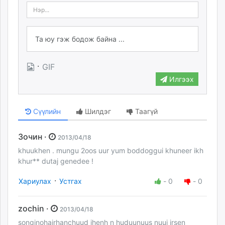
·
GIF
Илгээх
Сүүлийн
Шилдэг
Таагүй
Зочин ·
2013/04/18
khuukhen . mungu 2oos uur yum boddoggui khuneer ikh
khur** dutaj genedee !
·
Хариулах
Устгах
-
0
-
0
zochin ·
2013/04/18
songinohairhanchuud ihenh n huduunuus nuuj irsen