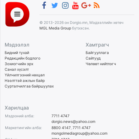
© 2013-2026 он Dorgio.mn, Мэдээллийн хөтөч
MGL Media Group
бүтээсэн.
Мэдээлэл
Хамтрагч
Бидний тухай
Байгууллага
Редакцийн бодлого
Сайтууд
Зохиогчийн эрх
Чөлөөт нийтлэгч
Санал хүсэлт
Үйлчилгээний нөхцөл
Нээлттэй ажлын байр
Сурталчилгаа байршуулах
Харилцаа
Мэдээний алба:
7711 4747
dorgio.news@yahoo.com
Маркетингийн алба:
8800 4147
,
7711 4747
mongolmediagroup@yahoo.com