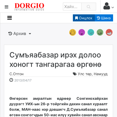
Онцлох
Шинэ
Мэдээллийн
Зар мэдээллийн
Архив
Банк санхүү
Бизнес ААН
Төрийн
Сумъяабазар ирэх долоо
Нийслэлийн
хоногт тангарагаа өргөнө
С.Отгон
Улс төр
,
Намууд
dorgio.mn
2013-
2026-
2013/04/17
Gogo.mn
04-
08-
caak.mn
17
08
news.mn
14:16:13
07:49:09
Өнгөрсөн амралтын өдрөөр Сонгинохайрхан
zindaa.mn
дүүрэгт УИХ-ын 26-р тойргийн дахин санал хураалт
Baabar.mn
болж, МАН-наас нэр дэвшигч Д.Сумъяабазар санал
tovch.mn
өгсөн сонгогчдын 50-иас илүү хувийн санал авснаар