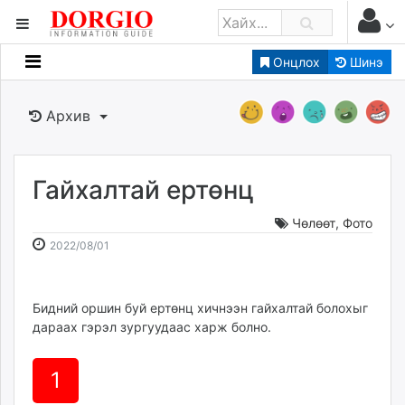
Онцлох
Шинэ
Мэдээллийн
Зар мэдээллийн
Архив
Банк санхүү
Бизнес ААН
Төрийн
Гайхалтай ертөнц
Нийслэлийн
Чөлөөт
,
Фото
2022-
2026-
2022/08/01
dorgio.mn
08-
08-
Gogo.mn
01
06
caak.mn
16:16:09
10:29:21
Бидний оршин буй ертөнц хичнээн гайхалтай болохыг
дараах гэрэл зургуудаас харж болно.
news.mn
zindaa.mn
Baabar.mn
1
tovch.mn