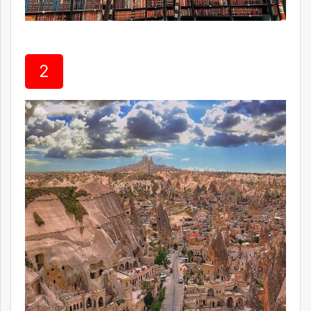
unuudur.mn
isee.mn
mglradio.com
fact.mn
2
itoim.mn
tumen.mn
shuum.mn
times.mn
tvmongolia.mn
mass.mn
unegui.mn
assa.mn
toim.mn
tac.mn
paparazzi.mn
unread.today