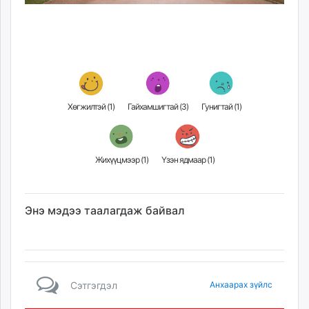
Хөгжилтэй (
1
)
Гайхамшигтай (
3
)
Гунигтай (
1
)
Жихүүцмээр (
1
)
Үзэн ядмаар (
1
)
Энэ мэдээ таалагдаж байвал
Сэтгэгдэл
Анхаарах зүйлс