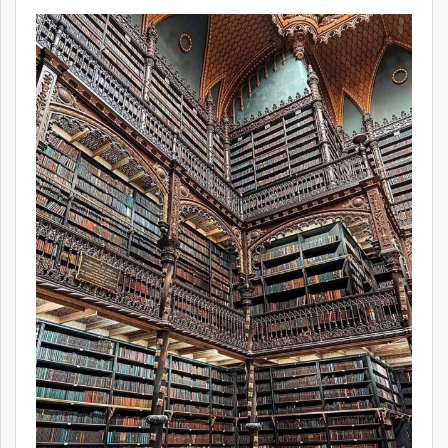
ikon.mn
mnb.mn
Livetv.mn
Eguur.mn
24tsag.mn
shuud.mn
eagle.mn
ergelt.mn
zarig.mn
today.mn
zuv.mn
mminfo.mn
ugluu.mn
urlag.mn
unen.mn
asu.mn
shudarga.mn
shuurhai.mn