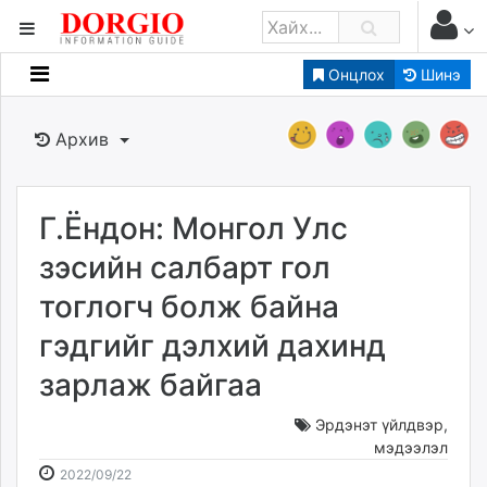
Онцлох
Шинэ
Мэдээллийн
Зар мэдээллийн
Архив
Банк санхүү
Бизнес ААН
Төрийн
Г.Ёндон: Монгол Улс
Нийслэлийн
зэсийн салбарт гол
тоглогч болж байна
dorgio.mn
гэдгийг дэлхий дахинд
Gogo.mn
caak.mn
зарлаж байгаа
news.mn
zindaa.mn
Эрдэнэт үйлдвэр
,
мэдээлэл
Baabar.mn
2022-
2026-
2022/09/22
tovch.mn