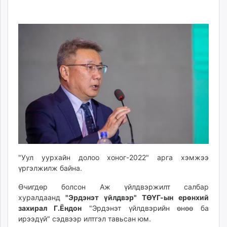
09-
08-
ikon.mn
22
08
mnb.mn
09:28:34
05:26:19
Livetv.mn
Eguur.mn
24tsag.mn
shuud.mn
eagle.mn
ergelt.mn
zarig.mn
today.mn
zuv.mn
mminfo.mn
"Уул уурхайн долоо хоног-2022" арга хэмжээ
ugluu.mn
үргэлжилж байна.
urlag.mn
unen.mn
Өчигдөр болсон Аж үйлдвэржилт салбар
хуралдаанд
"Эрдэнэт үйлдвэр" ТӨҮГ-ын ерөнхий
asu.mn
захирал Г.Ёндон
"Эрдэнэт үйлдвэрийн өнөө ба
shudarga.mn
ирээдүй" сэдвээр илтгэл тавьсан юм.
shuurhai.mn