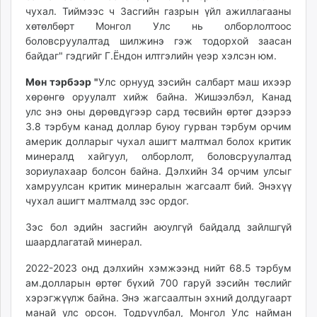
чухал. Тиймээс ч Засгийн газрын үйл ажиллагааны
хөтөлбөрт Монгол Улс нь олборлолтоос
боловсруулалтад шилжинэ гэж тодорхой заасан
байдаг" гэдгийг Г.Ёндон илтгэлийн үеэр хэлсэн юм.
Мөн тэрбээр "
Улс орнууд зэсийн салбарт маш ихээр
хөрөнгө оруулалт хийж байна. Жишээлбэл, Канад
улс энэ оны дөрөвдүгээр сард төсвийн өртөг дээрээ
3.8 тэрбум канад доллар буюу гурван тэрбум орчим
америк долларыг чухал ашигт малтмал болох критик
минералд хайгуул, олборлолт, боловсруулалтад
зориулахаар болсон байна. Дэлхийн 34 орчим улсыг
хамруулсан критик минералын жагсаалт бий. Энэхүү
чухал ашигт малтмалд зэс ордог.
Зэс бол эдийн засгийн аюулгүй байдалд зайлшгүй
шаардлагатай минерал.
2022-2023 онд дэлхийн хэмжээнд нийт 68.5 тэрбум
ам.долларын өртөг бүхий 700 гаруй зэсийн төслийг
хэрэгжүүлж байна. Энэ жагсаалтын эхний долдугаарт
манай улс орсон. Тодруулбал, Монгол Улс найман