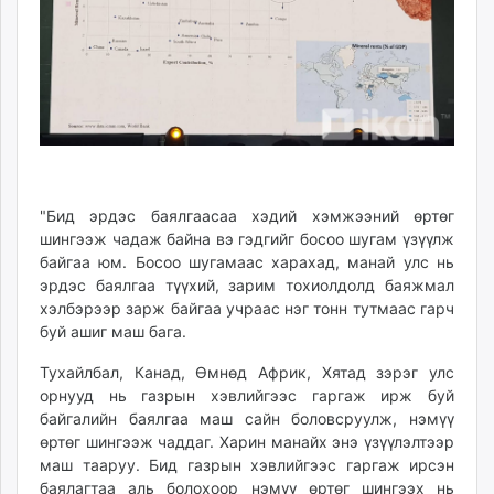
"Бид эрдэс баялгаасаа хэдий хэмжээний өртөг
шингээж чадаж байна вэ гэдгийг босоо шугам үзүүлж
байгаа юм. Босоо шугамаас харахад, манай улс нь
эрдэс баялгаа түүхий, зарим тохиолдолд баяжмал
хэлбэрээр зарж байгаа учраас нэг тонн тутмаас гарч
буй ашиг маш бага.
Тухайлбал, Канад, Өмнөд Африк, Хятад зэрэг улс
орнууд нь газрын хэвлийгээс гаргаж ирж буй
байгалийн баялгаа маш сайн боловсруулж, нэмүү
өртөг шингээж чаддаг. Харин манайх энэ үзүүлэлтээр
маш тааруу. Бид газрын хэвлийгээс гаргаж ирсэн
баялагтаа аль болохоор нэмүү өртөг шингээх нь