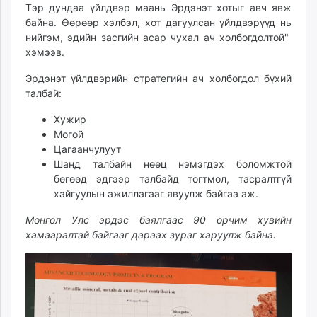
Тэр дундаа үйлдвэр маань Эрдэнэт хотыг авч явж
байна. Өөрөөр хэлбэл, хот дагуулсан үйлдвэрүүд нь
нийгэм, эдийн засгийн асар чухал ач холбогдолтой"
хэмээв.
Эрдэнэт үйлдвэрийн стратегийн ач холбогдол бүхий
талбай:
Хужир
Могой
Цагаанчулуут
Шанд талбайн нөөц нэмэгдэх боломжтой
бөгөөд эдгээр талбайд тогтмол, тасралтгүй
хайгуулын ажиллагааг явуулж байгаа аж.
Монгол Улс эрдэс баялгаас 90 орчим хувийн
хамааралтай байгааг дараах зураг харуулж байна.