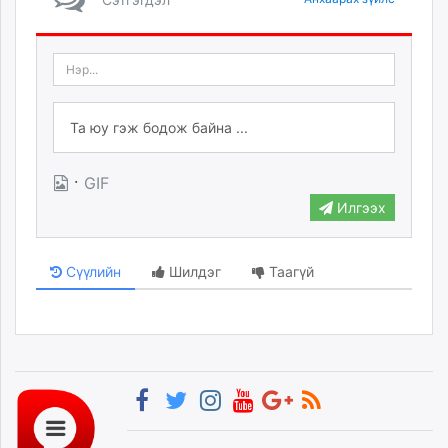
·
GIF
Илгээх
Сүүлийн
Шилдэг
Таагүй