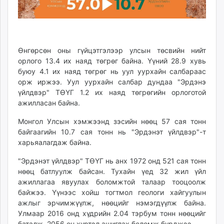
Өнгөрсөн оны гүйцэтгэлээр улсын төсвийн нийт
орлого 13.4 их наяд төгрөг байна. Үүний 28.9 хувь
буюу 4.1 их наяд төгрөг нь уул уурхайн салбараас
орж иржээ. Уул уурхайн салбар дундаа "Эрдэнэ
үйлдвэр" ТӨҮГ 1.2 их наяд төгрөгийн орлоготой
ажилласан байна.
Монгол Улсын хэмжээнд зэсийн нөөц 57 сая тонн
байгаагийн 10.7 сая тонн нь "Эрдэнэт үйлдвэр"-т
харьяалагдаж байна.
"Эрдэнэт үйлдвэр" ТӨҮГ нь анх 1972 онд 521 сая тонн
нөөц батлуулж байсан. Тухайн үед 32 жил үйл
ажиллагаа явуулах боломжтой талаар тооцоолж
байжээ. Үүнээс хойш тогтмол геологи хайгуулын
ажлыг эрчимжүүлж, нөөцийг нэмэгдүүлж байна.
Улмаар 2016 онд хүдрийн 2.04 тэрбум тонн нөөцийг
баталж, 2056 он хүртэл ашиглах боломж бүрджээ.