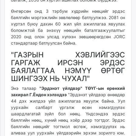
Өнгөрсөн онд 3 тэрбум хүдрийн нөөцийг эрдэс
баялгийн мэргэжлийн зөвлөлөөр батлуулжээ. 2081 он
хүртэл буюу дахин 60 жил үйл ажиллагаа явуулах
боломжтой ба энэхүү нөөцийн баталгаажуулалтыг
2020 онд олон улсад хүлээн зөвшөөрөгдсөн JORC
стандартаар батлуулсан байна.
"ГАЗРЫН ХЭВЛИЙГЭЭС
ГАРГАЖ ИРСЭН ЭРДЭС
БАЯЛАГТАА НЭМҮҮ ӨРТӨГ
ШИНГЭЭХ НЬ ЧУХАЛ"
Энэ талаар
"Эрдэнэт үйлдвэр" ТӨҮГ-ын ерөнхий
захирал Г.Ёндон хэлэхдээ
"Эрдэнэт үйлдвэр өнөөдөр
44 дэх жилдээ үйл ажиллагаа явуулж байна. Уул
уурхайн салбарт үргэлж өсөн нэмэгдүүлэх
шаардлагатай зүйл бол нөөц. Үндсэндээ эрдэс
баялгийн нөөц, хүний нөөц хоёр дээр тогтдог. Эрдэс
баялгийн нөөцийг тогтмол өсгөж, нэмэгдүүлэх нь
аливаа уул уурхайн үйлдвэрийн эрхэм зорилго юм.