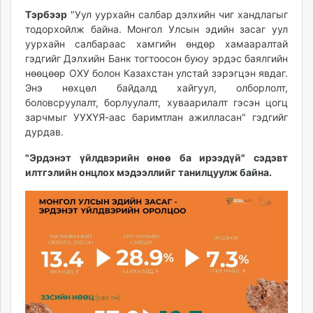
unuudur.mn
Тэрбээр
"Уул уурхайн салбар дэлхийн чиг хандлагыг
тодорхойлж байна. Монгол Улсын эдийн засаг уул
isee.mn
уурхайн салбараас хамгийн өндөр хамааралтай
mglradio.com
гэдгийг Дэлхийн Банк тогтоосон буюу эрдэс баялгийн
fact.mn
нөөцөөр ОХУ болон Казахстан улстай зэрэгцэн явдаг.
itoim.mn
Энэ нөхцөл байдалд хайгуул, олборлолт,
tumen.mn
боловсруулалт, борлуулалт, хуваарилалт гэсэн цогц
shuum.mn
зарчмыг УУХҮЯ-аас баримтлан ажилласан" гэдгийг
дурдав.
times.mn
tvmongolia.mn
"Эрдэнэт үйлдвэрийн өнөө ба ирээдүй" сэдэвт
mass.mn
илтгэлийн онцлох мэдээллийг танилцуулж байна.
unegui.mn
assa.mn
toim.mn
tac.mn
paparazzi.mn
unread.today