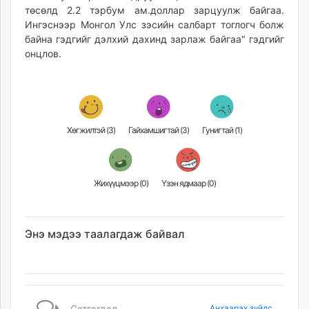
төсөлд 2.2 тэрбум ам.доллар зарцуулж байгаа.
Ингэснээр Монгол Улс зэсийн салбарт тоглогч болж
байна гэдгийг дэлхий дахинд зарлаж байгаа" гэдгийг
онцлов.
Хөгжилтэй (
3
)
Гайхамшигтай (
3
)
Гунигтай (
1
)
Жихүүцмээр (
0
)
Үзэн ядмаар (
0
)
Энэ мэдээ таалагдаж байвал
Сэтгэгдэл
Анхаарах зүйлс