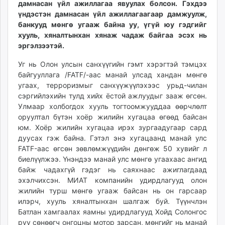
дамнасан үйл ажиллагаа явуу­лах болсон. Гэхдээ
ikon.mn
үндэстэн дам­насан үйл ажиллагаагаар дам­жуулж,
mnb.mn
банкууд мөнгө угааж бай­на уу, үгүй юу гэдгийг
Livetv.mn
хууль, хяналтынхан хянаж чадаж байгаа эсэх нь
Eguur.mn
эргэлзээтэй.
24tsag.mn
Уг нь Олон улсын санхүүгийн гэмт хэрэгтэй тэмцэх
shuud.mn
байгууллага /FATF/-аас манай улсад хандан мөнгө
eagle.mn
угаах, тер­роризмыг санхүүжүүлэхээс урьд-чилан
ergelt.mn
сэргийлэхийн тулд хийх ёс­той ажлуудыг зааж өгсөн.
Улмаар холбогдох хууль тогтоомжууддаа өөрчлөлт
zarig.mn
оруултал бүтэн хоёр жилийн хугацаа өгөөд байсан
today.mn
юм. Хоёр жилийн хугацаа ирэх зургаадугаар сард
zuv.mn
дуусах гэж байна. Гэтэл энэ хугацаанд манай улс
mminfo.mn
FATF-аас өгсөн зөвлөмжүүдийн дөнгөж 50 хувийг л
ugluu.mn
биелүүлжээ. Үнэндээ манай улс мөнгө угаахаас ангид
байж чадахгүй гэдэг нь саяхнаас ажиглагдаад
urlag.mn
эхэлчихсэн. МИАТ компанийн удирдлагууд олон
unen.mn
жилийн турш мөнгө угааж байсан нь он гарсаар
asu.mn
илэрч, хууль хяналтынхан шалгаж буй. Түүнчлэн
shudarga.mn
Батлан хамгаалах яамны удирд­лагууд Хойд Солонгос
shuurhai.mn
руу сөнөөгч онгоцны мотор зарсан, мөнгийг нь манай