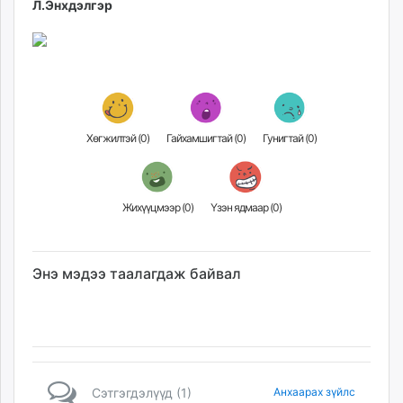
Л.Энхдэлгэр
Хөгжилтэй (
0
)
Гайхамшигтай (
0
)
Гунигтай (
0
)
Жихүүцмээр (
0
)
Үзэн ядмаар (
0
)
Энэ мэдээ таалагдаж байвал
Сэтгэгдэлүүд (1)
Анхаарах зүйлс