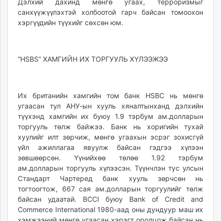
Дэлхий дахинд мөнгө угаах, терроризмыг
санхүүжүүлэхтэй холбоотой гарч байсан томоохон
хэргүүдийн түүхийг сөхсөн юм.
“HSBS” ХАМГИЙН ИХ ТОРГУУЛЬ ХҮЛЭЭЖЭЭ
Их британийн хамгийн том банк HSBC нь мөнгө
угаасан тул АНУ-ын хууль хяналтынханд дэл­хийн
түүхэнд хамгийн их буюу 1.9 тэрбум ам.долларын
торгууль төлж байжээ. Банк нь хоригийн тухай
хуулийг илт зөрчиж, мөнгө угаахын эсрэг зохисгүй
үйл ажиллагаа явуулж байсан гэдгээ хүлээн
зөвшөөрсөн. Үүнийхөө төлөө 1.92 тэрбум
ам.долларын торгууль хүлээсэн. Түүнчлэн тус улсын
Стан­дарт Чартеред банк хууль зөрчсөн нь
тогтоогтож, 667 сая ам.долларын торгуулийг төлж
байсан удаатай. BCCI буюу Bank of Credit and
Commerce International 1980-аад оны дундуур маш их
хэмжээний мөнгө угаасан хэрэгт оролцож байсан нь