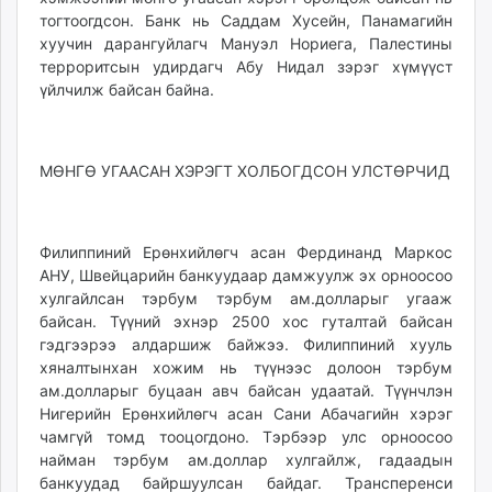
тогтоогдсон. Банк нь Саддам Хусейн, Панамагийн
хуу­чин дарангуйлагч Мануэл Нориега, Палестины
терроритсын удирдагч Абу Нидал зэрэг хүмүүст
үйлчилж байсан байна.
МӨНГӨ УГААСАН ХЭРЭГТ ХОЛБОГДСОН УЛСТӨРЧИД
Филиппиний Ерөнхийлөгч асан Фердинанд Маркос
АНУ, Швейцарийн банкуудаар дамжуулж эх орноосоо
хулгайлсан тэрбум тэрбум ам.долларыг угааж
байсан. Түүний эхнэр 2500 хос гуталтай байсан
гэдгээрээ алдаршиж байжээ. Филиппиний хууль
хянал­тынхан хожим нь түүнээс долоон тэрбум
ам.долларыг буцаан авч байсан удаатай. Түүнчлэн
Ниге­рийн Ерөнхийлөгч асан Сани Абачагийн хэрэг
чамгүй томд тооцогдоно. Тэрбээр улс орноосоо
найман тэрбум ам.доллар хулгайлж, гадаадын
банкуудад байршуулсан байдаг. Трансперенси