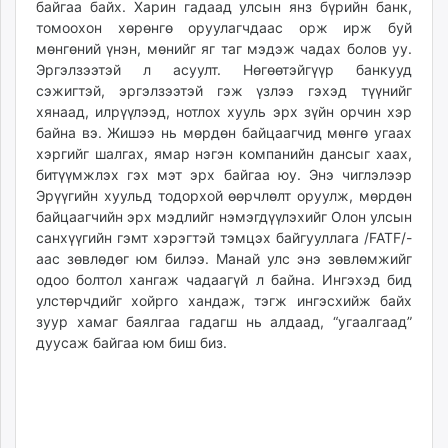
байгаа байх. Харин гадаад улсын янз бүрийн банк,
томоохон хөрөнгө оруулагчдаас орж ирж буй
мөнгөний үнэн, мөнийг яг таг мэдэж чадах болов уу.
Эргэлзээтэй л асуулт. Нөгөөтэйгүүр банкууд
сэжигтэй, эргэлзээтэй гэж үзлээ гэхэд түүнийг
хянаад, илрүүлээд, нотлох хууль эрх зүйн орчин хэр
байна вэ. Жишээ нь мөрдөн байцаагчид мөнгө угаах
хэргийг шалгах, ямар нэгэн компанийн дансыг хаах,
битүүмжлэх гэх мэт эрх байгаа юу. Энэ чиглэлээр
Эрүүгийн хуульд тодорхой өөрчлөлт оруулж, мөрдөн
байцаагчийн эрх мэдлийг нэмэгдүүлэхийг Олон улсын
сан­хүүгийн гэмт хэрэгтэй тэмцэх байгууллага /FATF/-
аас зөвлөдөг юм билээ. Манай улс энэ зөвлөмжийг
одоо болтол хангаж чадаагүй л байна. Ингэхэд бид
улстөрчдийг хойрго хандаж, тэгж ингэсхийж байх
зуур хамаг баялгаа гадагш нь алдаад, “угаалгаад”
дуусаж байгаа юм биш биз.