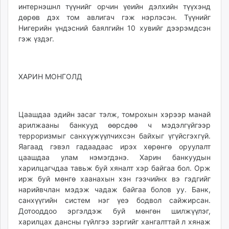
интернэшнл түүнийг орчин үеийн дэлхийн түүхэнд
дөрөв дэх том авлигач гэж нэрлэсэн. Түүнийг
Нигерийн үндэсний баялгийн 10 хувийг дээрэмдсэн
гэж үздэг.
ХАРИН МОНГОЛД
Цаашдаа эдийн засаг тэлж, томрохын хэрээр манай
арилжааны банкууд өөрсдөө ч мэдэлгүйгээр
терроризмыг санхүүжүүлчихсэн байхыг үгүйсгэхгүй.
Яагаад гэвэл гадаадаас ирэх хөрөнгө оруулалт
цаашдаа улам нэмэгдэнэ. Харин банкуудын
харилцагчдаа тавьж буй хяналт хэр байгаа бол. Орж
ирж буй мөнгө хаанахын хэн гээчийнх вэ гэдгийг
нарийвчлан мэдэж чадаж байгаа болов уу. Банк,
санхүүгийн систем нэг үеэ бодвол сайжирсан.
Дотооддоо эргэлдэж буй мөнгөн шилжүүлэг,
харилцах дансны гүйлгээ зэргийг хангалттай л хянаж