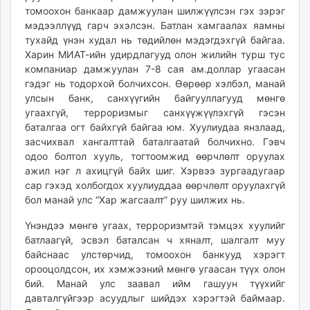
томоохон банкаар дам­жуулан шилжүүлсэн гэх зэрэг
unuudur.mn
мэдээллүүд гарч эхэлсэн. Батлан хамгаалах яамны
isee.mn
тухайд үнэн худал нь төдийлөн мэдэгдэхгүй байгаа.
mglradio.com
Харин МИАТ-ийн удирдлагууд олон жилийн турш тус
fact.mn
компаниар дамжуулан 7-8 сая ам.доллар угаасан
itoim.mn
гэдэг нь тодорхой болчихсон. Өөрөөр хэлбэл, манай
улсын банк, санхүүгийн байгууллагууд мөн­гө
tumen.mn
угаахгүй, терроризмыг сан­хүүжүүлэхгүй гэсэн
shuum.mn
баталгаа огт байхгүй байгаа юм. Хуулиудаа янзлаад,
times.mn
засчихвал хангалттай баталгаатай болчихно. Гэвч
tvmongolia.mn
одоо болтол хууль, тогтоомжид өөрчлөлт оруулах
mass.mn
ажил нэг л ахицгүй байх шиг. Хэрвээ зургаадугаар
unegui.mn
сар гэхэд холбогдох хуулиуддаа өөрчлөлт оруулахгүй
бол манай улс “Хар жагсаалт” руу шилжих нь.
assa.mn
toim.mn
Үнэндээ мөнгө угаах, тер­роризмтэй тэмцэх хуулийг
tac.mn
батлаагүй, эсвэл баталсан ч хяналт, шалгалт муу
paparazzi.mn
байснаас улстөрчид, томоохон банкууд хэрэгт
орооцолдсон, их хэмжээний мөнгө угаасан түүх олон
unread.today
бий. Манай улс заавал ийм гашуун түүхийг
давталгүйгээр асуудлыг шийдэх хэрэгтэй баймаар.