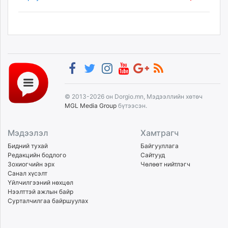
© 2013-2026 он Dorgio.mn, Мэдээллийн хөтөч
MGL Media Group
бүтээсэн.
Мэдээлэл
Хамтрагч
Бидний тухай
Байгууллага
Редакцийн бодлого
Сайтууд
Зохиогчийн эрх
Чөлөөт нийтлэгч
Санал хүсэлт
Үйлчилгээний нөхцөл
Нээлттэй ажлын байр
Сурталчилгаа байршуулах