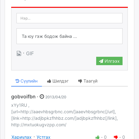
·
GIF
Илгээх
Сүүлийн
Шилдэг
Таагүй
gobvoifbn ·
2013/04/20
xYy1RU ,
[url=http://aaevhbsgrbnc.com/]aaevhbsgrbnc[/url],
[link=http://adjbpkzfhhbz.com/]adjbpkzfhhbz[/link],
http://mxtuokugvzpp.com/
·
Хариулах
Устгах
-
0
-
0