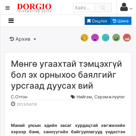
Онцлох
Шинэ
Мэдээллийн
Зар мэдээллийн
Архив
Банк санхүү
Бизнес ААН
Төрийн
Мөнгө угаахтай тэмцэхгүй
Нийслэлийн
бол эх орныхоо баялгийг
урсгаад дуусах вий
dorgio.mn
Gogo.mn
С.Отгон
Нийгэм
,
Сэрэмжлүүлэг
caak.mn
2013-
2026-
2013/04/18
news.mn
04-
08-
18
08
zindaa.mn
15:04:08
11:17:27
Манай улсын эдийн засаг хур­дацтай хөгжихийн
Baabar.mn
хэрээр банк, санхүүгийн байгууллагууд үндэс­тэн
tovch.mn