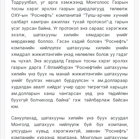
Тодруулбал, уг арга хэмжээнд Монголоос Газрын
unuudur.mn
тосны хэрэг эрхлэх газрын удирдлагууд төлөөлж
isee.mn
ОХУ-ын “Роснефть” компанитай “Түлш-эрчим хүчний
mglradio.com
салбарт хамтран ажиллах тухай протокол”-д гарын
үсэг зурсан байна. Уг протокол энэ сараас хэрэгжиж
fact.mn
эхэлж, шатахууны хилийн хямдарсан үнийг
itoim.mn
мөрдөхөөр боллоо. Гэсэн хэдий боловч “Роснефть”
tumen.mn
компанийн нийлүүлэх шатахууны хилийн үнийн
shuum.mn
хямдрал жижиглэнгийн үнэд нөлөөлөх болов уу гэдэг
times.mn
нь чухал. Энэ асуудалд Газрын тосны хэрэг эрхлэх
газрын дарга Г.Өлзийбүрэн “Роснефтийн шатахууны
tvmongolia.mn
хилийн үнэ буух нь манай жижиглэнгийн шатахууны
mass.mn
үнийг буулгах нөхцөл бүрдүүлсэн ч ам.доллараар
unegui.mn
худалдан авалт хийдэг учир одоо төгрөгтэй харьцах
assa.mn
ам.долларын ханш чангарсан үед үнэ төдийлөн
toim.mn
буухгүй болчихоод байна” гэж тайлбарлаж байсан
tac.mn
юм.
paparazzi.mn
Сануулахад, шатахууны хилийн үнэ буух асуудал
unread.today
Монголд шатахуун нийлүүлж буй бүх компани,
улсуудын хувьд хэрэгжихгүй, зөвхөн “Роснефть”
компанийн хүрээнд яригдана. Монголын шатахууны