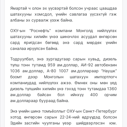
ikon.mn
Ямартай ч олон эх үүсвэртэй болсон учраас цаашдаа
mnb.mn
шатахууны хомсдол, үнийн савлагаа үүсэхгүй гэж
Livetv.mn
албаны эх сурвалж үзэж байна.
Eguur.mn
ОХУ-ын “Роснефть” компани Монголд нийлүүлэх
24tsag.mn
шатахууны хилийн үнээ шинэчлэх асуудал өнгөрсөн
shuud.mn
сард яригдсан бөгөөд энэ сард мөрдөх үнийн
eagle.mn
саналаа ирүүлсэн байна.
ergelt.mn
Тодруулбал, энэ зургадугаар сарын хувьд, дизель
zarig.mn
түлш тонн тутамд 959 ам.доллар, АИ-92 автобензин
today.mn
1036 ам.доллар, А-80 1007 ам.доллараар “Наушк”
zuv.mn
боомт дээр Монголын шатахуун импортлогч
mminfo.mn
компаниудад нийлүүлэх ажээ. Өмнөх оны мөн үед
дизель түлшийн хилийн үнэ гэхэд тонн тутамдаа 1360
ugluu.mn
ам.доллар байсан бол ийнхүү 400 орчим
urlag.mn
ам.доллараар буураад байна.
unen.mn
asu.mn
Энэ үнийн шинэ томъёоллыг ОХУ-ын Санкт-Петербург
хотод өнгөрсөн сарын 22-24-ний өдрүүдэд болсон
shudarga.mn
Эдийн засгийн чуулганы үеэр шийдвэрлэсэн юм.
shuurhai.mn