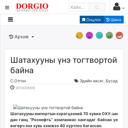
Онцлох
Шинэ
Мэдээллийн
Зар мэдээллийн
Архив
Банк санхүү
Бизнес ААН
Төрийн
Шатахууны үнэ тогтвортой
Нийслэлийн
байна
С.Отгон
Эдийн засаг
,
Бусад
dorgio.mn
2014-
2026-
2014/06/06
Gogo.mn
06-
08-
caak.mn
06
09
news.mn
18:11:08
10:11:17
zindaa.mn
Шатахууны импортын хэрэгцээний 70 хувиа ОХУ-ын
Baabar.mn
дан ганц “Роснефть” компаниас хангадаг байсан үе
tovch.mn
өнгөрч энэ хувь хэмжээ 40 хүртлээ багассан.