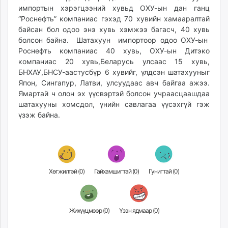
импортын хэрэгцээний хувьд ОХУ-ын дан ганц
“Роснефть” компаниас гэхэд 70 хувийн хамааралтай
байсан бол одоо энэ хувь хэмжээ багасч, 40 хувь
болсон байна. Шатахуун импортоор одоо ОХУ-ын
Роснефть компаниас 40 хувь, ОХУ-ын Дитэко
компаниас 20 хувь,Беларусь улсаас 15 хувь,
БНХАУ,БНСУ-аастусбүр 6 хувийг, үлдсэн шатахууныг
Япон, Сингапур, Латви, улсуудаас авч байгаа ажээ.
Ямартай ч олон эх үүсвэртэй болсон учраасцаашдаа
шатахууны хомсдол, үнийн савлагаа үүсэхгүй гэж
үзэж байна.
Хөгжилтэй (
0
)
Гайхамшигтай (
0
)
Гунигтай (
0
)
Жихүүцмээр (
0
)
Үзэн ядмаар (
0
)