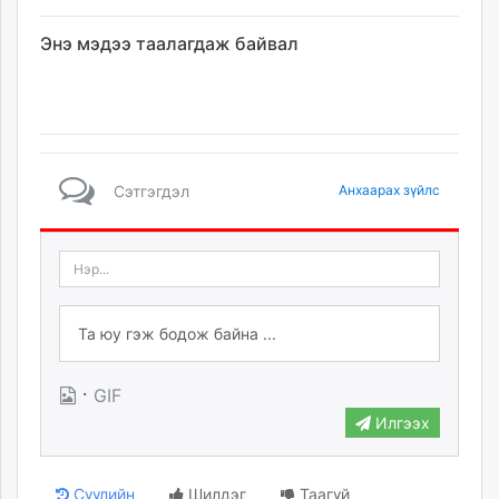
Энэ мэдээ таалагдаж байвал
Сэтгэгдэл
Анхаарах зүйлс
·
GIF
Илгээх
Сүүлийн
Шилдэг
Таагүй