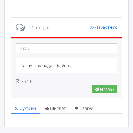
Сэтгэгдэл
Анхаарах зүйлс
·
GIF
Илгээх
Сүүлийн
Шилдэг
Таагүй