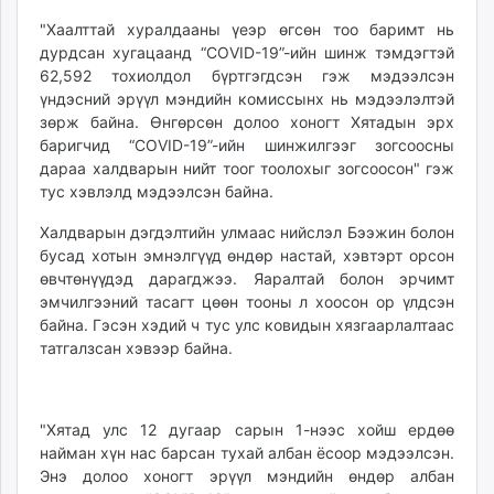
unuudur.mn
"Хаалттай хуралдааны үеэр өгсөн тоо баримт нь
isee.mn
дурдсан хугацаанд “COVID-19”-ийн шинж тэмдэгтэй
mglradio.com
62,592 тохиолдол бүртгэгдсэн гэж мэдээлсэн
үндэсний эрүүл мэндийн комиссынх нь мэдээлэлтэй
fact.mn
зөрж байна. Өнгөрсөн долоо хоногт Хятадын эрх
itoim.mn
баригчид “COVID-19”-ийн шинжилгээг зогсоосны
tumen.mn
дараа халдварын нийт тоог тоолохыг зогсоосон" гэж
shuum.mn
тус хэвлэлд мэдээлсэн байна.
times.mn
Халдварын дэгдэлтийн улмаас нийслэл Бээжин болон
tvmongolia.mn
бусад хотын эмнэлгүүд өндөр настай, хэвтэрт орсон
mass.mn
өвчтөнүүдэд дарагджээ. Яаралтай болон эрчимт
unegui.mn
эмчилгээний тасагт цөөн тооны л хоосон ор үлдсэн
assa.mn
байна. Гэсэн хэдий ч тус улс ковидын хязгаарлалтаас
татгалзсан хэвээр байна.
toim.mn
tac.mn
paparazzi.mn
"Хятад улс 12 дугаар сарын 1-нээс хойш ердөө
unread.today
найман хүн нас барсан тухай албан ёсоор мэдээлсэн.
Энэ долоо хоногт эрүүл мэндийн өндөр албан