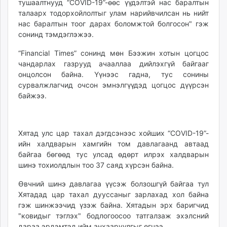
тушаалтнууд “COVID-19”-өөс үүдэлтэй нас баралтын
талаарх тодорхойлолтыг улам нарийвчилсан нь нийт
нас баралтын тоог дарах боломжтой болгосон" гэж
сонинд тэмдэглэжээ.
“Financial Times” сонинд мөн Бээжин хотын цогцос
чандарлах газрууд ачааллаа дийлэхгүй байгааг
онцолсон байна. Үүнээс гадна, тус сонины
сурвалжлагчид очсон эмнэлгүүдэд цогцос дүүрсэн
байжээ.
Хятад улс цар тахал дэгдсэнээс хойших “COVID-19”-
ийн халдварын хамгийн том давлагаанд автаад
байгаа бөгөөд тус улсад өдөрт илрэх халдварын
шинэ тохиолдлын тоо 37 саяд хүрсэн байна.
Өвчний шинэ давлагаа үүсэж болзошгүй байгаа тул
Хятадад цар тахал дууссаныг зарлахад хол байна
гэж шинжээчид үзэж байна. Хятадын эрх баригчид
"ковидыг тэглэх" бодлогоосоо татгалзаж эхэлсний
дараа эрдэмтэд ийм анхааруулгыг өгчээ.