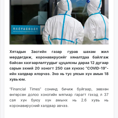
ikon.mn
mnb.mn
Livetv.mn
Eguur.mn
24tsag.mn
shuud.mn
eagle.mn
ergelt.mn
Хятадын Засгийн газар гурав шахам жил
zarig.mn
мөрдөгдөж, коронавирусийг хяналтдаа байлгаж
байсан хазгаарлалтуудыг цуцалсны дараа 12 дугаар
today.mn
сарын эхний 20 хоногт 250 сая хүнээс “COVID-19”-
zuv.mn
ийн халдвар илэрчээ. Энэ нь тус улсын хүн амын 18
mminfo.mn
хувь юм.
ugluu.mn
“Financial Times” сонинд бичиж буйгаар, зөвхөн
urlag.mn
өнгөрсөн долоо хоногийн мягмар гарагт гэхэд л 37
unen.mn
сая хүн буюу хүн амынх нь 2.6 хувь нь
asu.mn
коронавирусний халдвар авчээ.
shudarga.mn
shuurhai.mn