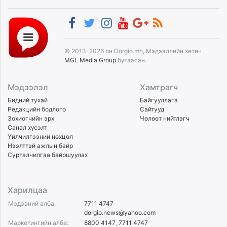
© 2013-2026 он Dorgio.mn, Мэдээллийн хөтөч
MGL Media Group
бүтээсэн.
Мэдээлэл
Хамтрагч
Бидний тухай
Байгууллага
Редакцийн бодлого
Сайтууд
Зохиогчийн эрх
Чөлөөт нийтлэгч
Санал хүсэлт
Үйлчилгээний нөхцөл
Нээлттэй ажлын байр
Сурталчилгаа байршуулах
Харилцаа
Мэдээний алба:
7711 4747
dorgio.news@yahoo.com
Маркетингийн алба:
8800 4147
,
7711 4747