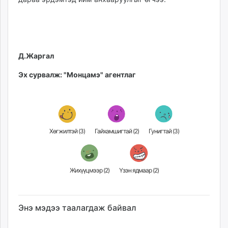
Д.Жаргал
Эх сурвалж: "Монцамэ" агентлаг
Хөгжилтэй (
3
)
Гайхамшигтай (
2
)
Гунигтай (
3
)
Жихүүцмээр (
2
)
Үзэн ядмаар (
2
)
Энэ мэдээ таалагдаж байвал