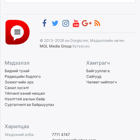
© 2013-2026 он Dorgio.mn, Мэдээллийн хөтөч
MGL Media Group
бүтээсэн.
Мэдээлэл
Хамтрагч
Бидний тухай
Байгууллага
Редакцийн бодлого
Сайтууд
Зохиогчийн эрх
Чөлөөт нийтлэгч
Санал хүсэлт
Үйлчилгээний нөхцөл
Нээлттэй ажлын байр
Сурталчилгаа байршуулах
Харилцаа
Мэдээний алба:
7711 4747