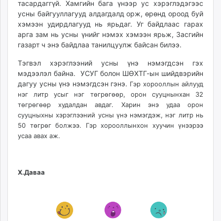
тасардаггүй. Хамгийн бага үнээр ус хэрэглэдэгээс
ikon.mn
усны байгууллагууд алдагдалд орж, өрөнд ороод буй
mnb.mn
хэмээн удирдлагууд нь ярьдаг. Уг байдлаас гарах
Livetv.mn
арга зам нь усны үнийг нэмэх хэмээн ярьж, Засгийн
Eguur.mn
газарт ч энэ байдлаа танилцуулж байсан билээ.
24tsag.mn
Тэгвэл хэрэглээний усны үнэ нэмэгдсэн гэх
shuud.mn
мэдээлэл байна. УСУГ болон ШӨХТГ-ын шийдвэрийн
eagle.mn
дагуу усны үнэ нэмэгдсэн гэнэ.
Гэр хорооллын айлууд
ergelt.mn
нэг литр усыг нэг төгрөгөөр, орон сууцнынхан 32
төгрөгөөр худалдан авдаг. Харин энэ удаа орон
zarig.mn
сууцныхны хэрэглээний усны үнэ нэмэгдэж, нэг литр нь
today.mn
50 төгрөг болжээ. Гэр хорооллынхон хуучин үнээрээ
zuv.mn
усаа авах аж.
mminfo.mn
ugluu.mn
urlag.mn
Х.Даваа
unen.mn
asu.mn
shudarga.mn
shuurhai.mn