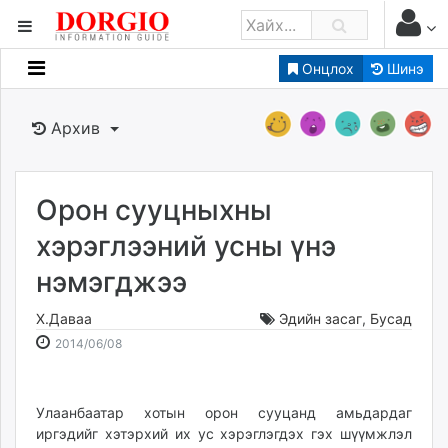
Онцлох
Шинэ
Мэдээллийн
Зар мэдээллийн
Архив
Банк санхүү
Бизнес ААН
Төрийн
Орон сууцныхны
Нийслэлийн
хэрэглээний усны үнэ
нэмэгджээ
dorgio.mn
Gogo.mn
Х.Даваа
Эдийн засаг
,
Бусад
caak.mn
2014-
2026-
2014/06/08
news.mn
06-
08-
08
07
zindaa.mn
18:41:57
13:52:02
Улаанбаатар хотын орон сууцанд амьдардаг
Baabar.mn
иргэдийг хэтэрхий их ус хэрэглэгдэх гэх шүүмжлэл
tovch.mn