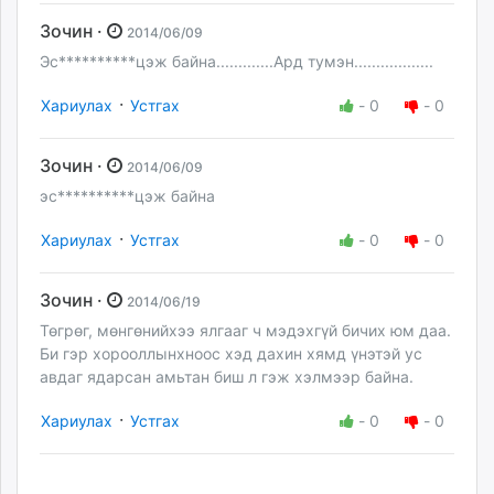
Зочин ·
2014/06/09
Эс**********цэж байна.............Ард тумэн..................
·
Хариулах
Устгах
-
0
-
0
Зочин ·
2014/06/09
эс**********цэж байна
·
Хариулах
Устгах
-
0
-
0
Зочин ·
2014/06/19
Төгрөг, мөнгөнийхээ ялгааг ч мэдэхгүй бичих юм даа.
Би гэр хорооллынхноос хэд дахин хямд үнэтэй ус
авдаг ядарсан амьтан биш л гэж хэлмээр байна.
·
Хариулах
Устгах
-
0
-
0