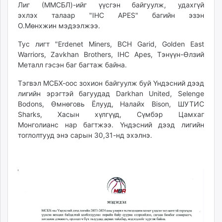
Лиг (ММСБЛ)-ийг үүсгэн байгуулж, удахгүй
unuudur.mn
эхлэх талаар "IHC APES" багийн эзэн
isee.mn
О.Мөнхжин мэдээлжээ.
mglradio.com
Тус лигт "Erdenet Miners, ВСН Garid, Golden East
fact.mn
Warriors, Zavkhan Brothers, IHC Apes, Тэнүүн-Өлзий
itoim.mn
Металл гэсэн баг багтаж байна.
tumen.mn
shuum.mn
Тэгвэл МСБХ-оос зохион байгуулж буй Үндэсний дээд
лигийн эрэгтэй багуудад Darkhan United, Selenge
times.mn
Bodons, Өмнөговь Ёлууд, Налайх Bison, ШУТИС
tvmongolia.mn
Sharks, Хасын хүлгүүд, Сүмбэр Цамхаг
mass.mn
Монголианс нар багтжээ. Үндэсний дээд лигийн
unegui.mn
тоглолтууд энэ сарын 30,31-нд эхэлнэ.
assa.mn
toim.mn
tac.mn
paparazzi.mn
unread.today