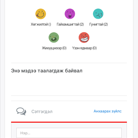
Хөгжилтэй (
)
Гайхамшигтай (
2
)
Гунигтай (
2
)
Жихүүцмээр (
0
)
Үзэн ядмаар (
0
)
Энэ мэдээ таалагдаж байвал
Сэтгэгдэл
Анхаарах зүйлс