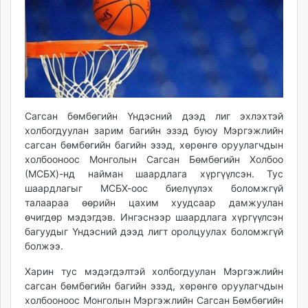
ikon.mn
mnb.mn
Livetv.mn
Eguur.mn
24tsag.mn
shuud.mn
eagle.mn
Сагсан бөмбөгийн Үндэсний дээд лиг эхлэхтэй
холбогдуулан зарим багийн эзэд буюу Мэргэжлийн
ergelt.mn
сагсан бөмбөгийн багийн эзэд, хөрөнгө оруулагчдын
zarig.mn
холбооноос Монголын Сагсан Бөмбөгийн Холбоо
today.mn
(МСБХ)-нд найман шаардлага хүргүүлсэн. Тус
zuv.mn
шаардлагыг МСБХ-оос биелүүлэх боломжгүй
mminfo.mn
талаараа өөрийн цахим хуудсаар дамжуулан
ugluu.mn
өчигдөр мэдэгдэв. Ингэснээр шаардлага хүргүүлсэн
багуудыг Үндэсний дээд лигт оролцуулах боломжгүй
urlag.mn
болжээ.
unen.mn
asu.mn
Харин тус мэдэгдэлтэй холбогдуулан Мэргэжлийн
shudarga.mn
сагсан бөмбөгийн багийн эзэд, хөрөнгө оруулагчдын
холбооноос Монголын Мэргэжлийн Сагсан Бөмбөгийн
shuurhai.mn