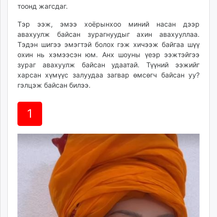
тоонд жагсдаг.
ikon.mn
mnb.mn
Тэр ээж, эмээ хоёрынхоо миний насан дээр
Livetv.mn
авахуулж байсан зурагнуудыг ахин авахууллаа.
Eguur.mn
Тэдэн шигээ эмэгтэй болох гэж хичээж байгаа шүү
охин нь хэмээсэн юм. Анх шоуны үеэр ээжтэйгээ
24tsag.mn
зураг авахуулж байсан удаатай. Түүний ээжийг
shuud.mn
харсан хүмүүс залуудаа загвар өмсөгч байсан уу?
eagle.mn
гэлцэж байсан билээ.
ergelt.mn
zarig.mn
1
today.mn
zuv.mn
mminfo.mn
ugluu.mn
urlag.mn
unen.mn
asu.mn
shudarga.mn
shuurhai.mn