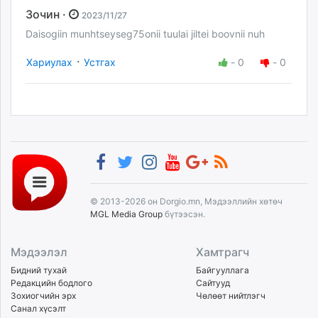
Зочин ·
2023/11/27
Daisogiin munhtseyseg75onii tuulai jiltei boovnii nuh
·
Хариулах
Устгах
-
0
-
0
© 2013-2026 он Dorgio.mn, Мэдээллийн хөтөч
MGL Media Group
бүтээсэн.
Мэдээлэл
Хамтрагч
Бидний тухай
Байгууллага
Редакцийн бодлого
Сайтууд
Зохиогчийн эрх
Чөлөөт нийтлэгч
Санал хүсэлт