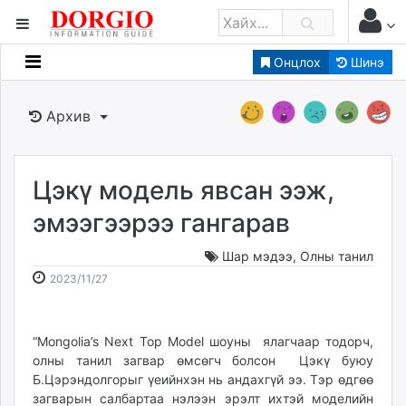
Онцлох
Шинэ
Мэдээллийн
Зар мэдээллийн
Архив
Банк санхүү
Бизнес ААН
Төрийн
Цэкү модель явсан ээж,
Нийслэлийн
эмээгээрээ гангарав
Шар мэдээ
,
Олны танил
dorgio.mn
2023-
2026-
2023/11/27
Gogo.mn
11-
08-
caak.mn
27
09
news.mn
13:20:57
19:37:17
“Mongolia’s Next Top Model шоуны ялагчаар тодорч,
zindaa.mn
олны танил загвар өмсөгч болсон Цэкү буюу
Baabar.mn
Б.Цэрэндолгорыг үеийнхэн нь андахгүй ээ. Тэр өдгөө
tovch.mn
загварын салбартаа нэлээн эрэлт ихтэй моделийн