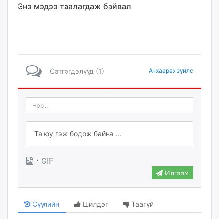
Энэ мэдээ таалагдаж байвал
Сэтгэгдэлүүд (1)
Анхаарах зүйлс
·
GIF
Илгээх
Сүүлийн
Шилдэг
Таагүй