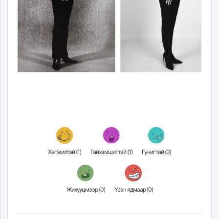
Хөгжилтэй (
1
)
Гайхамшигтай (
1
)
Гунигтай (
0
)
Жихүүцмээр (
0
)
Үзэн ядмаар (
0
)