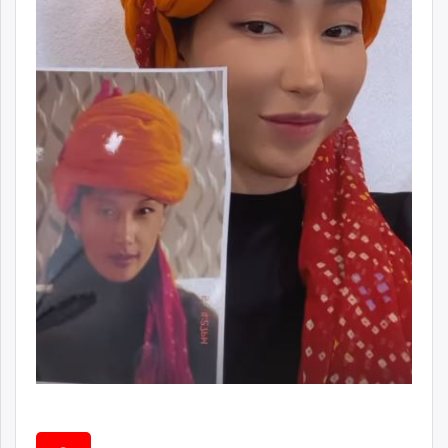
unuudur.mn
isee.mn
mglradio.com
fact.mn
itoim.mn
tumen.mn
shuum.mn
times.mn
tvmongolia.mn
mass.mn
unegui.mn
assa.mn
toim.mn
tac.mn
paparazzi.mn
unread.today