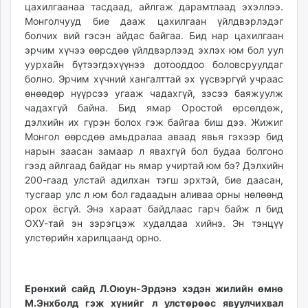
цахилгаанаа тасдаад, айлгаж дарамтлаад эхэллээ.
Монголчууд бие дааж цахилгаан үйлдвэрлэдэг
болчих вий гэсэн айдас байгаа. Бид нар цахилгаан
эрчим хүчээ өөрсдөө үйлдвэрлээд эхлэх юм бол уул
уурхайн бүтээгдэхүүнээ дотооддоо боловсруулдаг
болно. Эрчим хүчний хангалттай эх үүсвэргүй учраас
өнөөдөр нүүрсээ угааж чадахгүй, зэсээ баяжуулж
чадахгүй байна. Бид ямар Оростой өрсөлдөж,
дэлхийн их гүрэн болох гэж байгаа биш дээ. Жижиг
Монгол өөрсдөө амьдралаа аваад явья гэхээр бид
нарын заасан замаар л явахгүй бол будаа болгоно
гээд айлгаад байдаг нь ямар учиртай юм бэ? Дэлхийн
200-гаад улстай адилхан тэгш эрхтэй, бие даасан,
тусгаар улс л юм бол гадаадын аливаа орны нөлөөнд
орох ёсгүй. Энэ хараат байдлаас гарч байж л бид
ОХУ-тай эн зэрэгцэж худалдаа хийнэ. Эн тэнцүү
улстөрийн харилцаанд орно.
Ерөнхий сайд Л.Оюун-Эрдэнэ хэдэн жилийн өмнө
М.Энхболд гэж хүнийг л улстөрөөс явуулчихвал