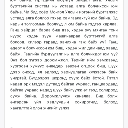
бүртгэлийн систем нь устаад алга болчихсон юм
байна. Чи бид хоёр Монгол Улсын иргэний бүртгэлээс
устаад алга боллоо гэхэд хамгаалахгүй юм байна. Эд
нарын тоглоомын боолууд л юм байна гэдгээ харлаа.
Ганц хайрцаг бараа биш дээ, хэдэн зуу мянган тонн
нүүрс, хэдэн зуун машинаараа бүртгэлгүй алга
болоод, хилээр гараад явчихна гэж байх уу? Ганц
өдөрт ч болчихсон юм биш, хэдэн жил дамнаад яваад
байж. Гаалийн бүрдүүлэлт нь алга болчихдог юм уу?
Энэ бол зүгээр доромжлол. Төрийг ийм хэмжээнд
хүргэсэн хүмүүс өнөөдөр зөвхөн огцрох биш, шүүх
дээр очоод, ял эдлээд хариуцлагаа хүлээсэн байх
учиртай. Бүгдээрээ шоронд сууж байх ёстой. Гэтэл
надад эрх мэдэл дутаад байгаа учраас, ганцаардаад
байгаа учраас надад шүүх байгуулж өг гээд солироод
сууж байна. Доромжлуулж ханалаа. Бид болж
өнгөрсөн үйл явдлуудын хохирогчид болоод
хангалттай олон жилийг үзлээ.