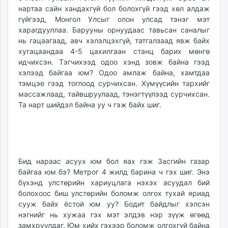
нартаа сайн хандахгүй бол болохгүй гээд хөл алдаж
гүйгээд, Монгол Улсыг олон улсад тэнэг мэт
харагдууллаа. Барууны орнуудаас тавьсан саналыг
нь гацаагаад, авч хэлэлцэхгүй, татгалзаад явж байх
хугацаандаа 4-5 цахилгаан станц барих мөнгө
идчихсэн. Тэгчихээд одоо хэнд зовж байна гээд
хэлээд байгаа юм? Одоо амлаж байна, хамтдаа
тэмцэе гээд тоглоод сурчихсан. Хүмүүсийн тархийг
массажлаад, тайвшруулаад, тэнэгтүүлээд сурчихсан.
Та нарт шийдэл байна уу ч гэж байх шиг.
Бид нараас асуух юм бол яах гэж Засгийн газар
байгаа юм бэ? Метрог 4 жилд барина ч гэх шиг. Энэ
бүхэнд улстөрийн хариуцлага нэхэх асуудал бий
болохоос биш улстөрийн боломж олгох тухай яриад
сууж байх ёстой юм уу? Бодит байдлыг хэлсэн
нэгнийг нь хужаа гэх мэт элдэв нэр зүүж өгөөд
замхруулдаг. Юм хийх гэхээр боломж олгохгүй байна