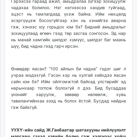
Гэрээсээ гараад ажил, амьдралаа зүгээр зохицуулж
чадахаа болилоо. Нэг нэгнээсээ хандив гуйгаад,
эцэст нь тамлагдаад үхэж байна. Ийм нөхцөлд
эсэргүүцэж босохгүйгээр хэн нь хэнийгээ аварна
гэж, хэнээс юу горьдох юм бэ? Бидний амьдралыг
зохицуулаад өгөөч гээд төр засгаа сонгосон. Эд нар
нь манай хамгийн шилдэг хүмүүс, шилдэг баг маань
шүү, бид чадна гээд гарч ирсэн.
Өнөөдөр яасан? “100 айлын би чадна” гэдэг шиг л
учраа мэдэхгүй. Гэсэн хэр нь хулгай хийхдээ яасан
сайн юм бэ? Ийм ойлгомжтой байхад улстөрийг эд
нарынхаар тоглож болохгүй л дээ. Бид бусаддаа
үнэнийг харуулж, зөвөөр нөлөөлж, хувь
тавилангийнхаа эзэд нь болох ёстой. Бусдад найдна
гэж байхгүй.
УУХҮ-ийн сайд Ж.Ганбаатар шатахууны нийлүүлэлт
маргааш гэхэд хэвийн болно гэж хэлснээс хойш