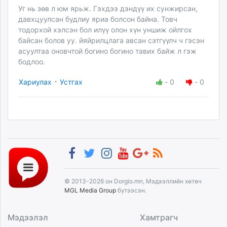
Уг нь зөв л юм ярьж. Гэхдээ дэндүү их сунжирсан,
давхцуулсан будлиу яриа болсон байна. Товч
тодорхой хэлсэн бол илүү олон хүн уншиж ойлгох
байсан болов уу. йяйрилцлага авсан сэтгүүлч ч гэсэн
асуултаа оновчтой богино богино тавих байж л гэж
бодлоо.
·
Хариулах
Устгах
-
0
-
0
© 2013-2026 он Dorgio.mn, Мэдээллийн хөтөч
MGL Media Group
бүтээсэн.
Мэдээлэл
Хамтрагч