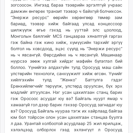
зогсоосон. Ингээд бараа тээврийн эргэлтгүй учраас
дамжин өнгөрөх транзит тээвэр ч байхгүй болчихсон.
“Энержи ресурс” өөрийн хөрөнгөөр төмөр зам
бариад, тээвэр хийж байгаад улсад концессоор
шилжүүлж өгье гэхэд нь ууттай элс цоолоод,
Монголын баялгийг MCS ганцаараа хяналтгүй гаргах
гэж байна гэж кино хийж, хүмүүсийн тархийг эргүү
болтол нь ховсдоод, эцэс сүүлд нь “Энержи ресурс”
нь ч явсангүй. Өөрсдийнх нь ч явсангүй. Машинаар
нүүрсээ зөөж хулгай хийдэг мафийн бүлэглэл бий
боллоо. Үүнийгээ алдахгүйн тулд Оросууд маш сайн
улстөрийн технологи, санхүүжилт хийж өгсөн. Үүнийг
хийлгэхийн тулд “Женко” Баттулга гэдэг
Ерөнхийлөгчийг төрүүлж, улстөрд оруулсан, бүх эрх
мэдлийг атгуулсан. Нэг усан цахилгаан станц барих
гэж Оросоос асуудаг юу вэ? Байгаль нуурт ямар ч
хамаагүй гол дээр барих гэхээр Оросууд загнадаг юу
вэ? Оросууд Байгаль нуураа тэгж их хайрлаад байгаа
юм бол тойрсон олон усан цахилгаан станцаа буулга
л даа. Урантай холбоотой асуудлаар 25 жил ярилцаж,
хэлэлцээд олборлох гээд эхлэнгүүт л Оросууд