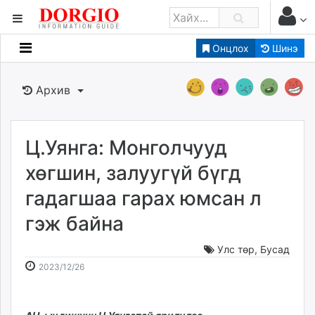
Онцлох
Шинэ
Мэдээллийн
Зар мэдээллийн
Архив
Банк санхүү
Бизнес ААН
Төрийн
Ц.Уянга: Монголчууд
Нийслэлийн
хөгшин, залуугүй бүгд
гадагшаа гарах юмсан л
dorgio.mn
гэж байна
Gogo.mn
caak.mn
Улс төр
,
Бусад
news.mn
2023-
2026-
2023/12/26
zindaa.mn
12-
08-
Baabar.mn
26
08
tovch.mn