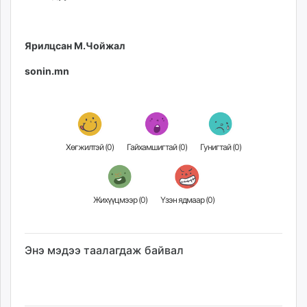
Ярилцсан М.Чойжал
sonin.mn
Хөгжилтэй (
0
)
Гайхамшигтай (
0
)
Гунигтай (
0
)
Жихүүцмээр (
0
)
Үзэн ядмаар (
0
)
Энэ мэдээ таалагдаж байвал