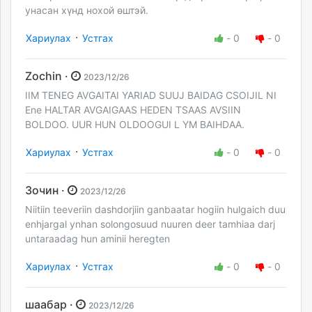
унасан хүнд нохой өштэй.
·
Хариулах
Устгах
-
0
-
0
Zochin ·
2023/12/26
IIM TENEG AVGAITAI YARIAD SUUJ BAIDAG CSOIJIL NI
Ene HALTAR AVGAIGAAS HEDEN TSAAS AVSIIN
BOLDOO. UUR HUN OLDOOGUI L YM BAIHDAA.
·
Хариулах
Устгах
-
0
-
0
Зочин ·
2023/12/26
Niitiin teeveriin dashdorjiin ganbaatar hogiin hulgaich duu
enhjargal ynhan solongosuud nuuren deer tamhiaa darj
untaraadag hun aminii heregten
·
Хариулах
Устгах
-
0
-
0
шаабар ·
2023/12/26