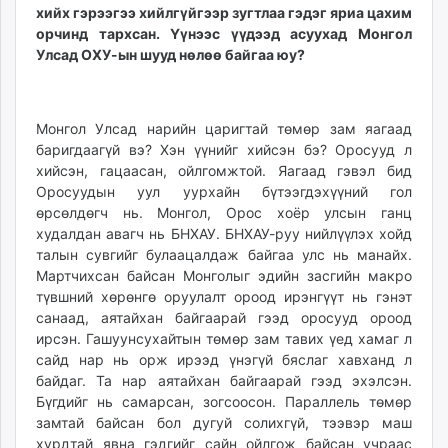
хийх гэрээгээ хийлгүйгээр зугтлаа гэдэг яриа цахим
орчинд тархсан. Үүнээс үүдээд асуухад Монгол
Улсад ОХУ-ын шууд нөлөө байгаа юу?
Монгол Улсад нарийн царигтай төмөр зам яагаад
баригдаагүй вэ? Хэн үүнийг хийсэн бэ? Оросууд л
хийсэн, гацаасан, ойлгомжтой. Яагаад гэвэл бид
Оросуудын уул уурхайн бүтээгдэхүүний гол
өрсөлдөгч нь. Монгол, Орос хоёр улсын ганц
худалдан авагч нь БНХАУ. БНХАУ-руу нийлүүлэх хойд
талын сувгийг булаацалдаж байгаа улс нь манайх.
Мартчихсан байсан Монголыг эдийн засгийн макро
түвшний хөрөнгө оруулалт ороод ирэнгүүт нь гэнэт
санаад, аятайхан байгаарай гээд оросууд ороод
ирсэн. Гашуунсухайтын төмөр зам тавих үед хамаг л
сайд нар нь орж ирээд үнэгүй бяслаг хавханд л
байдаг. Та нар аятайхан байгаарай гээд эхэлсэн.
Бүгдийг нь самарсан, зогсоосон. Параллель төмөр
замтай байсан бол дугуй солихгүй, тээвэр маш
хурдтай явна гэдгийг сайн ойлгож байсан учраас