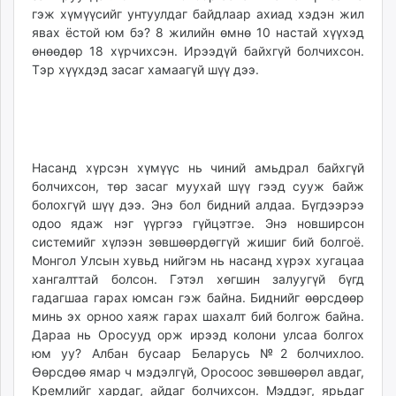
гэж хүмүүсийг унтуулдаг байдлаар ахиад хэдэн жил
явах ёстой юм бэ? 8 жилийн өмнө 10 настай хүүхэд
өнөөдөр 18 хүрчихсэн. Ирээдүй байхгүй болчихсон.
Тэр хүүхдэд засаг хамаагүй шүү дээ.
Насанд хүрсэн хүмүүс нь чиний амьдрал байхгүй
болчихсон, төр засаг муухай шүү гээд сууж байж
болохгүй шүү дээ. Энэ бол бидний алдаа. Бүгдээрээ
одоо ядаж нэг үүргээ гүйцэтгэе. Энэ новширсон
системийг хүлээн зөвшөөрдөггүй жишиг бий болгоё.
Монгол Улсын хувьд нийгэм нь насанд хүрэх хугацаа
хангалттай болсон. Гэтэл хөгшин залуугүй бүгд
гадагшаа гарах юмсан гэж байна. Биднийг өөрсдөөр
минь эх орноо хаяж гарах шахалт бий болгож байна.
Дараа нь Оросууд орж ирээд колони улсаа болгох
юм уу? Албан бусаар Беларусь №2 болчихлоо.
Өөрсдөө ямар ч мэдэлгүй, Оросоос зөвшөөрөл авдаг,
Кремлийг хардаг, айдаг болчихсон. Мэддэг, ярьдаг