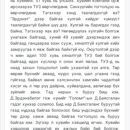
нь хувийнх. 51 хувь нь улсынх. Хувийн компани орж
ирснээрээ ТУЗ өөрчлөгдөнө. Санхүүгийн тогтолцоо нь
өөрчлөгдөнө. Тэгэхээр хэнд таалагдахгүй вэ?
“Эрдэнэт” дээр байгаа хулгай хийдэг хүмүүст
таалагдахгүй байна шүү дээ. Хулгай нь баригдах гээд
байна. Тэгэхээр яах вэ? Нөгөөдүүлээ хулгайч болгож
унагааж байгаад, хүний 49 хувийг дээрэмдэж авч
байгаад ганцаараа эзэн сууж, хяналтгүй хулгай хийх
замруугаа л явж байгаа байхгүй юу. Оюутолгой дээр
ч мөн адил 100 хувь хяналтгүй ТУЗ бий болгож
байгаад идэх хүслээр л олон жил явлаа. ТУЗ-д нь
наад захын тооцоолол хийх ухаантай хүн алга. Төр
өөрөө бүхнийг аваад, нүүрс ухна, шал угаана гээд
гүйгээд байвал өмнө хэлсэнчлэн хамгийн чадалтай
хэсэг нь л төр рүү дайрна, хуйвалдана, авлигаар бүх
зүйлийг авна. Тэд нарын ч буруу биш юм.
Д.Эрдэнэбилэг гэж хүнийг “Голомт”-ын Д.Баясгалан
гэдэг хүнээр солилоо. Бид нар Д.Баясгаланг буруутай
гээд нүдээд байгаа болохоос биш үндсэндээ бүхнийг
төр дээр хамж аваад байгаа тогтолцоо нь буруу
байгаа юм. Зүгээр л хувийн хэвшилд өгчих. Хувийн
хэвшлүүд хамаагүй их ажлын байр бий болгож,