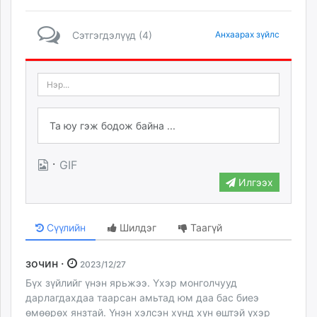
Сэтгэгдэлүүд (4)
Анхаарах зүйлс
·
GIF
Илгээх
Сүүлийн
Шилдэг
Таагүй
зочин ·
2023/12/27
Бүх зүйлийг үнэн ярьжээ. Үхэр монголчууд
дарлагдахдаа таарсан амьтад юм даа бас биеэ
өмөөрөх янзтай. Үнэн хэлсэн хүнд хүн өштэй үхэр