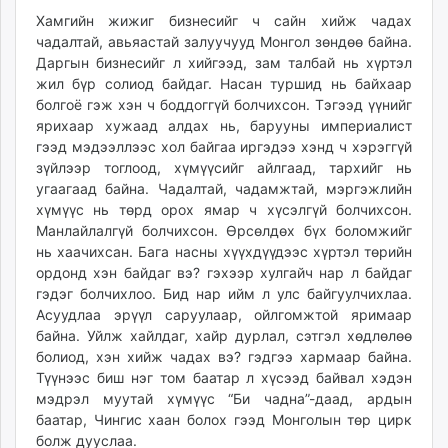
Хамгийн жижиг бизнесийг ч сайн хийж чадах
чадалтай, авьяастай залуучууд Монгол зөндөө байна.
Даргын бизнесийг л хийгээд, зам талбай нь хүртэл
жил бүр солиод байдаг. Насан туршид нь байхаар
болгоё гэж хэн ч боддоггүй болчихсон. Тэгээд үүнийг
ярихаар хужаад алдах нь, барууны империалист
гээд мэдээллээс хол байгаа иргэдээ хэнд ч хэрэггүй
зүйлээр тоглоод, хүмүүсийг айлгаад, тархийг нь
угаагаад байна. Чадалтай, чадамжтай, мэргэжлийн
хүмүүс нь төрд орох ямар ч хүсэлгүй болчихсон.
Манлайлалгүй болчихсон. Өрсөлдөх бүх боломжийг
нь хаачихсан. Бага насны хүүхдүүдээс хүртэл төрийн
ордонд хэн байдаг вэ? гэхээр хулгайч нар л байдаг
гэдэг болчихлоо. Бид нар ийм л улс байгуулчихлаа.
Асуудлаа эрүүл саруулаар, ойлгомжтой яримаар
байна. Уйлж хайлдаг, хайр дурлал, сэтгэл хөдлөлөө
болиод, хэн хийж чадах вэ? гэдгээ хармаар байна.
Түүнээс биш нэг том баатар л хүсээд байвал хэдэн
мэдрэл муутай хүмүүс “Би чадна”-даад, ардын
баатар, Чингис хаан болох гээд Монголын төр цирк
болж дууслаа.