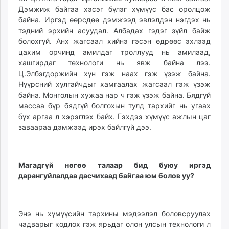
unuudur.mn
Дэмжиж байгаа хэсэг бүлэг хүмүүс бас оролцож
байна. Иргэд өөрсдөө дэмжээд эвлэлдэн нэгдэх нь
isee.mn
тэдний эрхийн асуудал. Албадах гэдэг зүйл байж
mglradio.com
болохгүй. Анх жагсаал хийнэ гэсэн өдрөөс эхлээд
fact.mn
цахим орчинд амилдаг троллууд нь амилаад,
itoim.mn
хашгирдаг технологи нь явж байна лээ.
tumen.mn
Ц.Элбэгдоржийн хүн гэж наах гэж үзэж байна.
Нүүрсний хулгайчдыг хамгаалах жагсаал гэж үзэж
shuum.mn
байна. Монголын хужаа нар ч гэж үзэж байна. Бядгүй
times.mn
массаа бүр бядгүй болгохын тулд тархийг нь угаах
tvmongolia.mn
бүх аргаа л хэрэглэх байх. Гэхдээ хүмүүс ажлын цаг
mass.mn
заваараа дэмжээд ирэх байлгүй дээ.
unegui.mn
assa.mn
toim.mn
Магадгүй нөгөө талаар бид буюу иргэд
tac.mn
дарангуйлалдаа дасчихаад байгаа юм болов уу?
paparazzi.mn
unread.today
Энэ нь хүмүүсийн тархины мэдээлэл боловсруулах
чадварыг кодлох гэж ярьдаг олон улсын технологи л