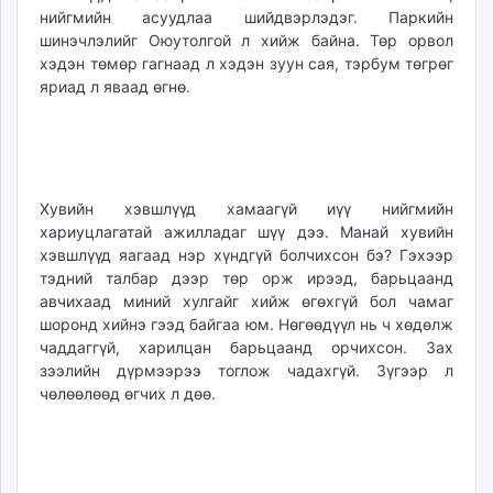
нийгмийн асуудлаа шийдвэрлэдэг. Паркийн
шинэчлэлийг Оюутолгой л хийж байна. Төр орвол
хэдэн төмөр гагнаад л хэдэн зуун сая, тэрбум төгрөг
яриад л яваад өгнө.
Хувийн хэвшлүүд хамаагүй иүү нийгмийн
хариуцлагатай ажилладаг шүү дээ. Манай хувийн
хэвшлүүд яагаад нэр хүндгүй болчихсон бэ? Гэхээр
тэдний талбар дээр төр орж ирээд, барьцаанд
авчихаад миний хулгайг хийж өгөхгүй бол чамаг
шоронд хийнэ гээд байгаа юм. Нөгөөдүүл нь ч хөдөлж
чаддаггүй, харилцан барьцаанд орчихсон. Зах
зээлийн дүрмээрээ тоглож чадахгүй. Зүгээр л
чөлөөлөөд өгчих л дөө.