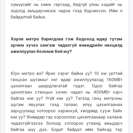
хүмүүсийг нь хөөж гаргаад, бядгүй улны хэдийг нь
зодоод амьдарчихаж чадна гээд бодчихсон. Ийм л
байдалтай байна.
Хэрэв метро баригдлаа гэж бодоход өдөр тутам
эрчим хүчээ хангаж чадахгүй өнөөдрийн нөхцөлд
ажиллуулах боломж бий юу?
Юун метро вэ? Ярих хэрэг байна уу? 10 км урттай
ганцхан шугамыг нэг өдөр ажиллуулахад 160МВт
цахилгаан шаардлагатай гэдэг. Одоо байгаа
цахилгаан станцын хүчин чадал нь 400МВт хүрч
байгаа юм уу? Үгүй юм уу? Тэгээд ганц метроны
шугам явуулах гээд талаас илүү цахилгаанаа
зарцуулаад хотоороо харанхуй, хөлдөөд сууж байх
юм уу? Өнөөдөр гэр хорооллоо цахилгаанаар халааж
чадахгүйгээсээ болоод хотоороо утаанд амьдарч
байгаа шүү дээ. Бодит байдал ийм байхад тэр