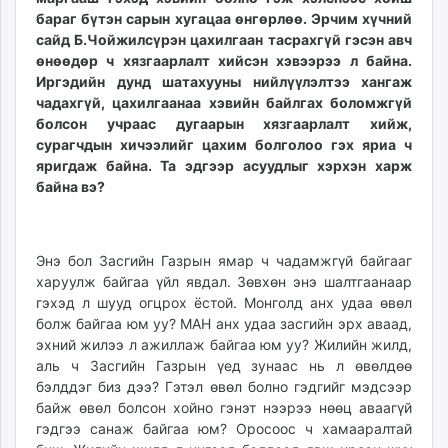
бараг бүтэн сарын хугацаа өнгөрлөө. Эрчим хүчний
сайд Б.Чойжилсүрэн цахилгаан тасрахгүй гэсэн авч
өнөөдөр ч хязгаарлалт хийсэн хэвээрээ л байна.
Иргэдийн дунд шатахууны нийлүүлэлтээ хангаж
чадахгүй, цахилгаанаа хэвийн байлгах боломжгүй
болсон учраас дугаарын хязгаарлалт хийж,
сурагчдын хичээлийг цахим болголоо гэх яриа ч
яригдаж байна. Та эдгээр асуудлыг хэрхэн харж
байна вэ?
Энэ бол Засгийн Газрын ямар ч чадамжгүй байгааг
харуулж байгаа үйл явдал. Зөвхөн энэ шалтгаанаар
гэхэд л шууд огцрох ёстой. Монголд анх удаа өвөл
болж байгаа юм уу? МАН анх удаа засгийн эрх аваад,
эхний жилээ л ажиллаж байгаа юм уу? Жилийн жилд,
аль ч Засгийн Газрын үед зунаас нь л өвөлдөө
бэлддэг биз дээ? Гэтэл өвөл болно гэдгийг мэдсээр
байж өвөл болсон хойно гэнэт нээрээ нөөц аваагүй
гэдгээ санаж байгаа юм? Оросоос ч хамааралтай