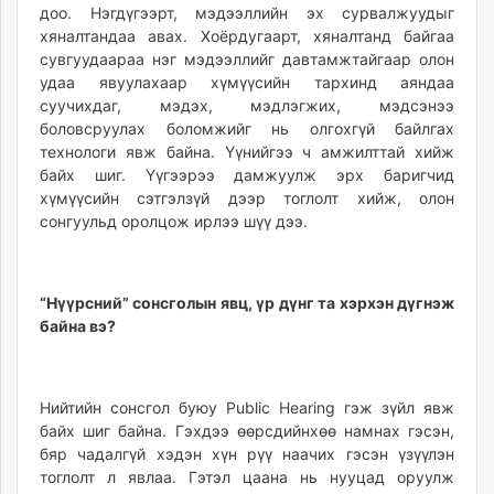
доо. Нэгдүгээрт, мэдээллийн эх сурвалжуудыг
хяналтандаа авах. Хоёрдугаарт, хяналтанд байгаа
сувгуудаараа нэг мэдээллийг давтамжтайгаар олон
удаа явуулахаар хүмүүсийн тархинд аяндаа
суучихдаг, мэдэх, мэдлэгжих, мэдсэнээ
боловсруулах боломжийг нь олгохгүй байлгах
технологи явж байна. Үүнийгээ ч амжилттай хийж
байх шиг. Үүгээрээ дамжуулж эрх баригчид
хүмүүсийн сэтгэлзүй дээр тоглолт хийж, олон
сонгуульд оролцож ирлээ шүү дээ.
“Нүүрсний” сонсголын явц, үр дүнг та хэрхэн дүгнэж
байна вэ?
Нийтийн сонсгол буюу Public Hearing гэж зүйл явж
байх шиг байна. Гэхдээ өөрсдийнхөө намнах гэсэн,
бяр чадалгүй хэдэн хүн рүү наачих гэсэн үзүүлэн
тоглолт л явлаа. Гэтэл цаана нь нууцад оруулж