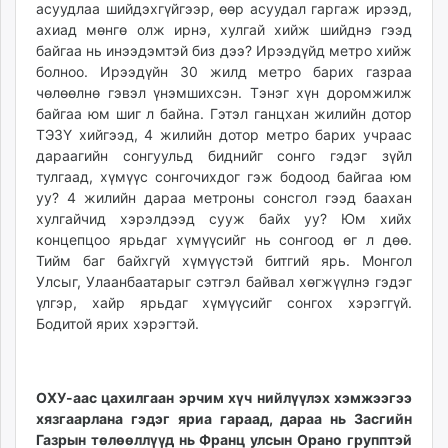
асуудлаа шийдэхгүйгээр, өөр асуудал гаргаж ирээд,
ахиад мөнгө олж ирнэ, хулгай хийж шийднэ гээд
байгаа нь инээдэмтэй биз дээ? Ирээдүйд метро хийж
болноо. Ирээдүйн 30 жилд метро барих газраа
чөлөөлнө гэвэл үнэмшихсэн. Тэнэг хүн доромжилж
байгаа юм шиг л байна. Гэтэл ганцхан жилийн дотор
ТЭЗҮ хийгээд, 4 жилийн дотор метро барих учраас
дараагийн сонгуульд биднийг сонго гэдэг зүйл
тулгаад, хүмүүс сонгочихдог гэж бодоод байгаа юм
уу? 4 жилийн дараа метроны сонсгол гээд баахан
хулгайчид хэрэлдээд сууж байх уу? Юм хийх
концепцоо ярьдаг хүмүүсийг нь сонгоод өг л дөө.
Тийм баг байхгүй хүмүүстэй битгий ярь. Монгол
Улсыг, Улаанбаатарыг сэтгэл байвал хөгжүүлнэ гэдэг
үлгэр, хайр ярьдаг хүмүүсийг сонгох хэрэггүй.
Бодитой ярих хэрэгтэй.
ОХУ-аас цахилгаан эрчим хүч нийлүүлэх хэмжээгээ
хязгаарлана гэдэг яриа гараад, дараа нь Засгийн
Газрын төлөөллүүд нь Франц улсын Орано групптэй