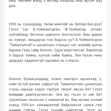
биш. Жилийн жилд л ингээд бэлдээд явж ирсэн шүү
дээ.
УИХ нь хуралдаад, төсөв мөнгийг нь батлаа биз дээ?
Гэтэл тэр Б.Чойжилсүрэн, Ж.Ганбаатар улсаас
хулгайлаад бетонон ширэнгэ босгосноос биш дараа
нь хүмүүс амьдарна гэж бодсон уу? Б.Чойжилсүрэн
“Тавантолгой”-н цахилгаан станцыг нэг жилийн дотор
барина гээд сайд болсон. Одоо мартчихсан. Барилгаа
л барьж байна, хулгай хийж байна. Энэ бүхэн чинь
удирдах чадамжгүй гэдгийнх нь л илрэл.
Хоолоо булаацалдаад, эсвэл хамтарч идчихээд л,
хийх ёстой ажлаа хийдэггүй. Тавантолгойн цахилгаан
станц нэрээр хэдэн тэрбум төгрөг авсан бэ? Гэтэл
өнөөдөр дампуурчихсан. Энэ юу гэсэн үг юм бэ?
Цахилгаан тасалсан ч хамаагүй ээ, бид эрчим хүчний
хувьд ОХУ-ын хамааралтай байдлаасаа салья гэж
өчнөөн гуйсан. Гэтэл түүнийг хийдэггүй. Орос ах