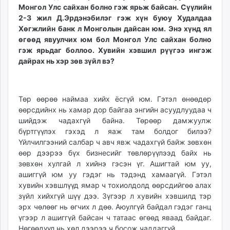
Монгол Улс сайхан болно гэж ярьж байсан. Сүүлийн
2-3 жил Д.Эрдэнэбилэг гэж хүн буюу Худалдаа
Хөгжлийн банк л Монголын дайсан юм. Энэ хүнд ял
өгөөд явуулчих юм бол Монгол Улс сайхан болно
гэж ярьдаг боллоо. Хувийн хэвшил рүүгээ ингэж
дайрах нь хэр зөв зүйл вэ?
Төр өөрөө наймаа хийх ёсгүй юм. Гэтэл өнөөдөр
өөрсдийнх нь хамар дор байгаа энгийн асуудлуудаа ч
шийдэж чадахгүй байна. Төрөөр дамжуулж
бүртгүүлэх гэхэд л яаж там болдог билээ?
Үйлчилгээний салбар ч авч явж чадахгүй байж зөвхөн
өөр дээрээ бүх бизнесийг төвлөрүүлээд байх нь
зөвхөн хулгай л хийнэ гэсэн үг. Ашигтай юм уу,
ашиггүй юм уу гэдэг нь тэдэнд хамаагүй. Гэтэл
хувийн хэвшлүүд ямар ч тохиолдолд өөрсдийгөө алах
зүйл хийхгүй шүү дээ. Зүгээр л хувийн хэвшилд тэр
эрх чөлөөг нь өгчих л дөө. Аюулгүй байдал гэдэг ганц
үгээр л ашиггүй байсан ч татаас өгөөд яваад байдаг.
Нөгөөдүүл нь хөл дээрээ ч босож чаддаггүй.