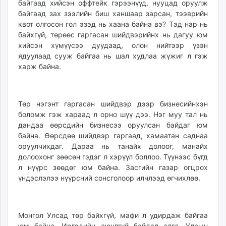
байгаад хийсэн оффтейк гэрээнүүд, нууцад оруулж
байгаад зах зээлийн биш ханшаар зарсан, тээврийн
квот олгосон гол эзэд нь хаана байна вэ? Тэд нар нь
байхгүй, төрөөс гаргасан шийдвэрийнх нь дагуу юм
хийсэн хүмүүсээ дуудаад, олон нийтээр үзэн
ядуулаад сууж байгаа нь шал худлаа жүжиг л гэж
харж байна.
Төр нэгэнт гаргасан шийдвэр дээр бизнесийнхэн
боломж гэж хараад л орно шүү дээ. Нэг муу тал нь
дандаа өөрсдийн бизнесээ оруулсан байдаг юм
байна. Өөрсдөө шийдвэр гаргаад, хамаатан саднаа
оруулчихдаг. Дараа нь танайх долоог, манайх
долоохонг зөөсөн гэдэг л хэрүүл боллоо. Түүнээс бүгд
л нүүрс зөөдөг юм байна. Засгийн газар огцрох
үндэслэлээ нүүрсний сонсголоор илчлээд өгчихлөө.
Монгол Улсад төр байхгүй, мафи л удирдаж байгаа
юм байна. Иргэдийн аюулгүй байдал алга. Улсын