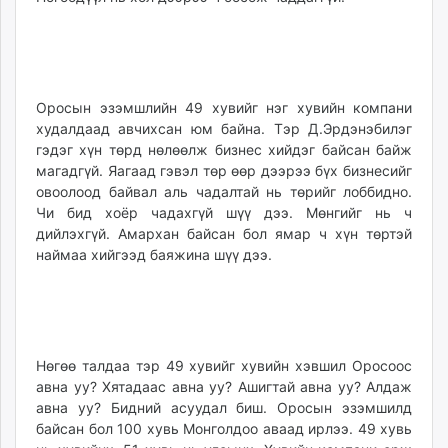
Оросын эзэмшлийн 49 хувийг нэг хувийн компани
худалдаад авчихсан юм байна. Тэр Д.Эрдэнэбилэг
гэдэг хүн төрд нөлөөлж бизнес хийдэг байсан байж
магадгүй. Яагаад гэвэл төр өөр дээрээ бүх бизнесийг
овоолоод байвал аль чадалтай нь төрийг лоббидно.
Чи бид хоёр чадахгүй шүү дээ. Мөнгийг нь ч
дийлэхгүй. Амархан байсан бол ямар ч хүн төртэй
наймаа хийгээд баяжина шүү дээ.
Нөгөө талдаа тэр 49 хувийг хувийн хэвшил Оросоос
авна уу? Хятадаас авна уу? Ашигтай авна уу? Алдаж
авна уу? Бидний асуудал биш. Оросын эзэмшилд
байсан бол 100 хувь Монголдоо аваад ирлээ. 49 хувь