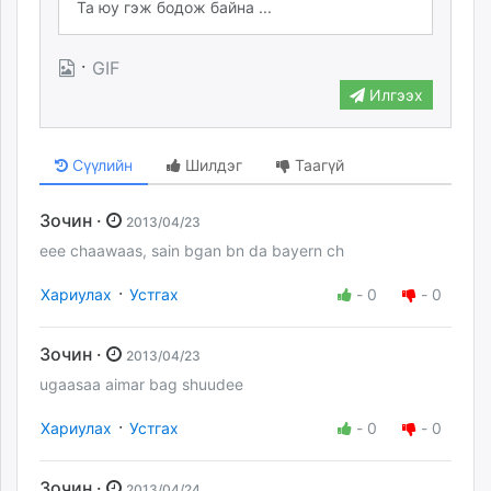
·
GIF
Илгээх
Сүүлийн
Шилдэг
Таагүй
Зочин ·
2013/04/23
eee chaawaas, sain bgan bn da bayern ch
·
Хариулах
Устгах
-
0
-
0
Зочин ·
2013/04/23
ugaasaa aimar bag shuudee
·
Хариулах
Устгах
-
0
-
0
Зочин ·
2013/04/24