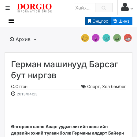
Онцлох
Шинэ
Мэдээллийн
Зар мэдээллийн
Архив
Банк санхүү
Бизнес ААН
Төрийн
Герман машинууд Барсаг
Нийслэлийн
бут ниргэв
С.Отгон
Спорт
,
Хөл бөмбөг
dorgio.mn
2013-
2026-
2013/04/23
Gogo.mn
04-
08-
caak.mn
23
09
news.mn
13:57:23
13:55:03
zindaa.mn
Baabar.mn
Өнгөрсөн шөнө Аваргуудын лигийн шөвгийн
дөрвийн эхний тулаан болж Германы алдарт Байерн
tovch.mn