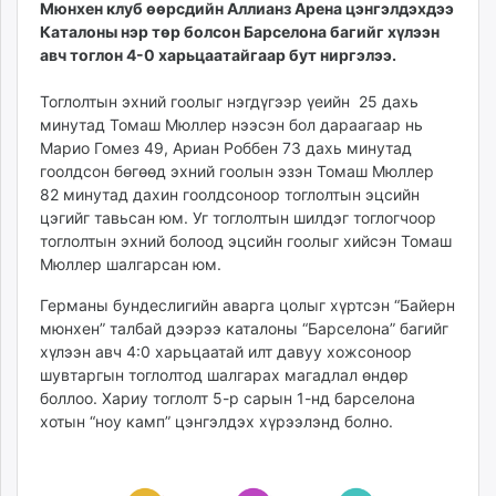
Мюнхен клуб өөрсдийн Аллианз Арена цэнгэлдэхдээ
ikon.mn
Каталоны нэр төр болсон Барселона багийг хүлээн
mnb.mn
авч тоглон 4-0 харьцаатайгаар бут ниргэлээ.
Livetv.mn
Eguur.mn
Тоглолтын эхний гоолыг нэгдүгээр үеийн 25 дахь
минутад Томаш Мюллер нээсэн бол дараагаар нь
24tsag.mn
Марио Гомез 49, Ариан Роббен 73 дахь минутад
shuud.mn
гоолдсон бөгөөд эхний гоолын эзэн Томаш Мюллер
eagle.mn
82 минутад дахин гоолдсоноор тоглолтын эцсийн
ergelt.mn
цэгийг тавьсан юм. Уг тоглолтын шилдэг тоглогчоор
zarig.mn
тоглолтын эхний болоод эцсийн гоолыг хийсэн Томаш
Мюллер шалгарсан юм.
today.mn
zuv.mn
Германы бундеслигийн аварга цолыг хүртсэн “Байерн
mminfo.mn
мюнхен” талбай дээрээ каталоны “Барселона” багийг
ugluu.mn
хүлээн авч 4:0 харьцаатай илт давуу хожсоноор
шувтаргын тоглолтод шалгарах магадлал өндөр
urlag.mn
боллоо. Хариу тоглолт 5-р сарын 1-нд барселона
unen.mn
хотын “ноу камп” цэнгэлдэх хүрээлэнд болно.
asu.mn
shudarga.mn
shuurhai.mn