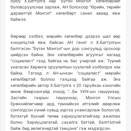
буюу Х.Баттулга нар “Бүтэн Монгол” хөтөлбөрийг
боловсруулснаа зарлаж, АН болохоор “Өрийн, төрийн
дарамтгүй Монгол” хөтөлбөрт санал аваад явж
байжээ.
Өөрөөр хэлбэл, мөрийн хөтөлбөр дээрээ шал өөр
концепцтэй явж байсан АН гэнэт л Х.Баттулгын
бэлтгэсэн “Бүтэн Монгол”-ын дор сонгуульд орохоор
шийдсэн байна. Энэ хөтөлбөрийн агуулгыг яагаад
“социалист” гээд байгаа нь бас учиртай аж. Түүний
унагасан Хөрөнгө оруулалтын хуультай холбогдох юм
байна. Тэгээд л АН-ынхан “социалист” мөрийн
хөтөлбөртэй боллоо гэлцээд байгаа аж. Энэ
хөтөлбөрийн автор Х.Баттулга ч 20 гаруйхан хоногийн
өмнө Өвөрхангайд очоод “…Би УИХ-ын гишүүнээр,
Засгийн газрын гишүүнээр, Монгол Улсын
Ерөнхийлөгчөөр ард түмнийхээ итгэлийг өвөрлөж
сонгогдсон хүний хувьд үүргээ ухамсарлаж болохгүй,
бүтэхгүй бүхний төлөө хариуцлагатайгаар ажиллах
болно. Хариуцлагатай, сахилга баттай, бэлтгэлтэй
байж бид авлигачидтай тэмцэнэ” гэж мэдэгдсэн.