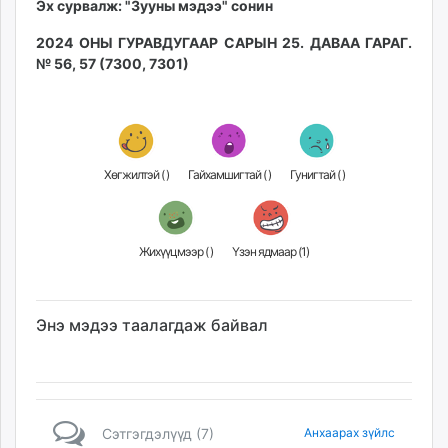
Эх сурвалж: "Зууны мэдээ" сонин
2024 ОНЫ ГУРАВДУГААР САРЫН 25. ДАВАА ГАРАГ.
№ 56, 57 (7300, 7301)
Хөгжилтэй (
)
Гайхамшигтай (
)
Гунигтай (
)
Жихүүцмээр (
)
Үзэн ядмаар (
1
)
Энэ мэдээ таалагдаж байвал
Сэтгэгдэлүүд (7)
Анхаарах зүйлс