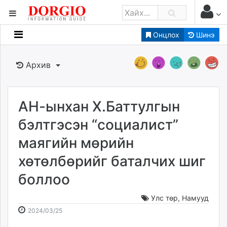
Онцлох
Шинэ
Мэдээллийн
Зар мэдээллийн
Архив
Банк санхүү
Бизнес ААН
Төрийн
АН-ынхан Х.Баттулгын
Нийслэлийн
бэлтгэсэн “социалист”
маягийн мөрийн
dorgio.mn
хөтөлбөрийг баталчих шиг
Gogo.mn
caak.mn
боллоо
news.mn
zindaa.mn
Улс төр
,
Намууд
2024-
2026-
Baabar.mn
2024/03/25
03-
08-
tovch.mn