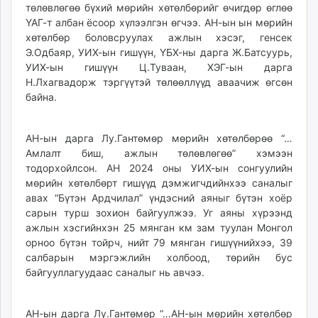
төлөвлөгөө бүхий мөрийн хөтөлбөрийг өчигдөр өглөө
unuudur.mn
ҮАГ-т албан ёсоор хүлээлгэн өгчээ. АН-ын ын мөрийн
isee.mn
хөтөлбөр боловсруулах ажлын хэсэг, генсек
mglradio.com
Э.Одбаяр, УИХ-ын гишүүн, ҮБХ-ны дарга Ж.Батсуурь,
fact.mn
УИХ-ын гишүүн Ц.Туваан, ХЭГ-ын дарга
Н.Лхагвадорж тэргүүтэй төлөөллүүд аваачиж өгсөн
itoim.mn
байна.
tumen.mn
shuum.mn
times.mn
АН-ын дарга Лу.Гантөмөр мөрийн хөтөлбөрөө “…
Амлалт биш, ажлын төлөвлөгөө” хэмээн
tvmongolia.mn
тодорхойлсон. АН 2024 оны УИХ-ын сонгуулийн
mass.mn
мөрийн хөтөлбөрт гишүүд дэмжигчдийнхээ саналыг
unegui.mn
авах “Бүтэн Ардчилал” үндэсний аяныг бүтэн хоёр
assa.mn
сарын турш зохион байгуулжээ. Уг аяны хүрээнд
toim.mn
ажлын хэсгийнхэн 25 мянган км зам туулан Монгол
орноо бүтэн тойрч, нийт 79 мянган гишүүнийхээ, 39
tac.mn
салбарын мэргэжлийн холбоод, төрийн бус
paparazzi.mn
байгууллагуудаас саналыг нь авчээ.
unread.today
АН-ын дарга Лу.Гантөмөр “…АН-ын мөрийн хөтөлбөр