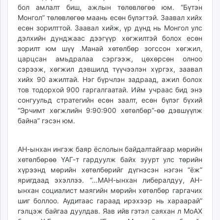
бол амлалт биш, ажлын төлөвлөгөө юм. “Бүтэн
Монгол” төлөвлөгөө маань есөн бүлэгтэй. Заавал хийх
есөн зорилттой. Заавал хийж, үр дүнд нь Монгол улс
дэлхийн дунджаас дээгүүр хөгжилтэй болох есөн
зорилт юм шүү .Манай хөтөлбөр зогссон хөгжил,
царцсан амьдралаа сэргээж, цөхөрсөн олноо
сэрээж, хөгжил дэвшилд түүчээлэн хүргэх, заавал
хийх 90 ажилтай. Нэг бүрчлэн задраад, ажил болох
тов тодорхой 900 гаргалгаатай. Ийм учраас бид энэ
сонгуульд стратегийн есөн заалт, есөн бүлэг бүхий
“Эрчимт хөгжлийн 9:90:900 хөтөлбөр”-өө дэвшүүлж
байна” гэсэн юм.
АН-ынхан ингэж баяр ёслолын байдалтайгаар мөрийн
хөтөлбөрөө ҮАГ-т гардуулж байх зуурт улс төрийн
хүрээнд мөрийн хөтөлбөрийг дүгнэсэн нэгэн “ёж”
яригдаад эхэллээ. “…МАН-ынхан либералдуу, АН-
ынхан социалист маягийн мөрийн хөтөлбөр гаргачих
шиг боллоо. Аудитаас гараад ирэхээр нь хараарай”
гэлцэж байгаа дуулдав. Яав ийв гэтэл саяхан л МоАХ