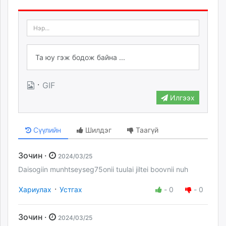
·
GIF
Илгээх
Сүүлийн
Шилдэг
Таагүй
Зочин ·
2024/03/25
Daisogiin munhtseyseg75onii tuulai jiltei boovnii nuh
·
Хариулах
Устгах
-
0
-
0
Зочин ·
2024/03/25