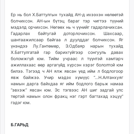
Ер нь бол Х.Баттулгын тухайд АН-д ихээхэн нөлөөтэй
болчихсон. АН-ын бүтэц бараг тэр чигтээ түүний
мэдэлд орчихсон. Нөгөөх нь ч үүнийг гадарлачихсан.
Гадарлах байтугай доторлочихсон. Шахсаар,
шантаажилсаар байгаа л дуулддаг болчихсон. Яг
үнэндээ Лу.Гантөмөр, Э.Одбаяр нарын тухайд
Х.Баттулгатай гар барихгүйгээр сонгууль давах
боломжгүй юм. Тийм учраас л түүнтэй хамтарч
ажиллахаас өөр аргагүйд хүрсэн хэрэг бололтой юм
билээ. Тэгээд ч АН ялж явсан үед ийм л бодлогоор
явж байжээ. Учир мэдэх хүмүүс “...Н.Алтанхуяг
намын дарга байхдаа яг ийм бодлого барьж намаа
“эвхэж” явсан юм. Эс тэгвээс АН шиг задгай улс
төртэй намын олон фракц нэг гэрт багтахад хэцүү”
гэдэг юм.
Б.ГАРЬД