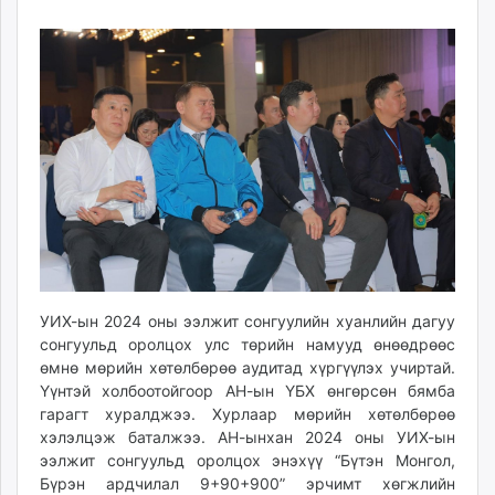
25
08
ikon.mn
08:03:10
16:11:28
mnb.mn
Livetv.mn
Eguur.mn
24tsag.mn
shuud.mn
eagle.mn
ergelt.mn
zarig.mn
today.mn
zuv.mn
mminfo.mn
УИХ-ын 2024 оны ээлжит сонгуулийн хуанлийн дагуу
сонгуульд оролцох улс төрийн намууд өнөөдрөөс
ugluu.mn
өмнө мөрийн хөтөлбөрөө аудитад хүргүүлэх учиртай.
urlag.mn
Үүнтэй холбоотойгоор АН-ын ҮБХ өнгөрсөн бямба
unen.mn
гарагт хуралджээ. Хурлаар мөрийн хөтөлбөрөө
asu.mn
хэлэлцэж баталжээ. АН-ынхан 2024 оны УИХ-ын
shudarga.mn
ээлжит сонгуульд оролцох энэхүү “Бүтэн Монгол,
Бүрэн ардчилал 9+90+900” эрчимт хөгжлийн
shuurhai.mn