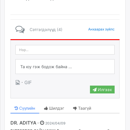
Сэтгэгдэлүүд (4)
Анхаарах зүйлс
·
GIF
Илгээх
Сүүлийн
Шилдэг
Таагүй
DR. ADITYA ·
2024/04/09