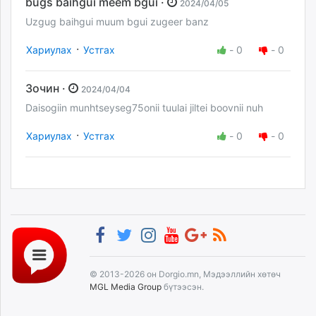
bugs baihgui meem bgui ·
2024/04/05
Uzgug baihgui muum bgui zugeer banz
·
Хариулах
Устгах
-
0
-
0
Зочин ·
2024/04/04
Daisogiin munhtseyseg75onii tuulai jiltei boovnii nuh
·
Хариулах
Устгах
-
0
-
0
© 2013-2026 он Dorgio.mn, Мэдээллийн хөтөч
MGL Media Group
бүтээсэн.