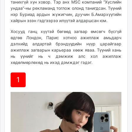
танихгүй хүн ховор. Тэр анх MSC компаний “Хүслийн
ikon.mn
ундаа”-ны рекламанд тоглож олонд танигдсан. Түүний
mnb.mn
нэр Буриад ардын жүжигчин, дуучин Б.Амархүүгийн
Livetv.mn
хайрын эзэн гэдгээрээ илүүтэй алдаршсан юм.
Eguur.mn
Хосууд ганц хүүтэй бөгөөд загвар өмсөгч бүсгүй
24tsag.mn
өдгөө Лондон, Парис хотноо ажиллаж амьдарч
shuud.mn
дэлхийд алдартай брэндүүдийн нүүр царайгаар
eagle.mn
ажиллаж загварын карьераа хөөж яваа. Түүний хань
ergelt.mn
нь үүнийг нь ч дэмжиж алс хол ажиллаж
хөдөлмөрлөхөд нь ихэд дэмждэг гэдэг.
zarig.mn
today.mn
1
zuv.mn
mminfo.mn
ugluu.mn
urlag.mn
unen.mn
asu.mn
shudarga.mn
shuurhai.mn