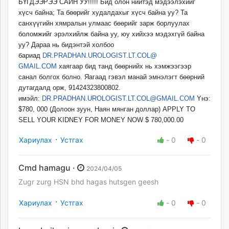
БҮГДЭЭРЭЭ САЙН УУ!!!!! Бид олон нийтэд мэдээлэхийг
хүсч байна; Та бөөрийг худалдахыг хүсч байна уу? Та
санхүүгийн хямралын улмаас бөөрийг зарж борлуулах
боломжийг эрэлхийлж байна уу, юу хийхээ мэдэхгүй байна
уу? Дараа нь бидэнтэй холбоо
бариад
DR.PRADHAN.UROLOGIST.LT.COL@
GMAIL.COM
хаягаар бид танд бөөрнийх нь хэмжээгээр
санал болгох болно. Яагаад гэвэл манай эмнэлэгт бөөрний
дутагдалд орж, 91424323800802.
имэйл:
DR.PRADHAN.UROLOGIST.LT.COL@
GMAIL.COM
Yнэ:
$780, 000 (Долоон зуун, Наян мянган доллар) APPLY TO
SELL YOUR KIDNEY FOR MONEY NOW $ 780,000.00
·
Хариулах
Устгах
-
0
-
0
Cmd hamagu ·
2024/04/05
Zugr zurg HSN bhd hagas hutsgen geesh
·
Хариулах
Устгах
-
0
-
0