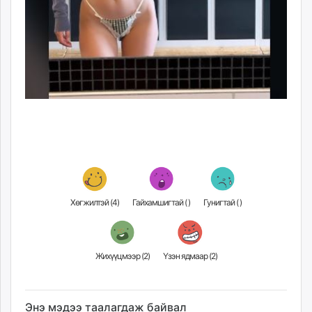
Хөгжилтэй (
4
)
Гайхамшигтай (
)
Гунигтай (
)
Жихүүцмээр (
2
)
Үзэн ядмаар (
2
)
Энэ мэдээ таалагдаж байвал