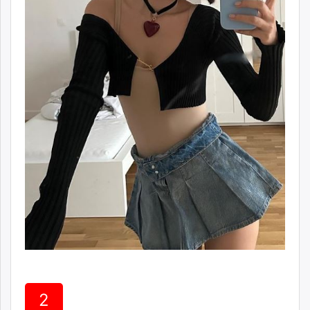
unuudur.mn
isee.mn
mglradio.com
fact.mn
itoim.mn
tumen.mn
shuum.mn
times.mn
tvmongolia.mn
mass.mn
unegui.mn
assa.mn
toim.mn
tac.mn
paparazzi.mn
unread.today
2