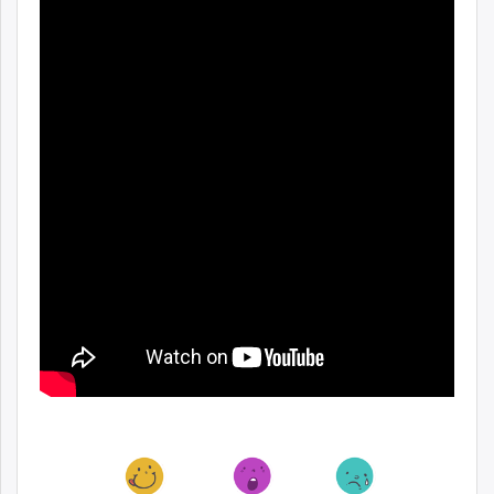
unuudur.mn
isee.mn
mglradio.com
fact.mn
itoim.mn
tumen.mn
shuum.mn
times.mn
tvmongolia.mn
mass.mn
unegui.mn
assa.mn
toim.mn
tac.mn
paparazzi.mn
unread.today