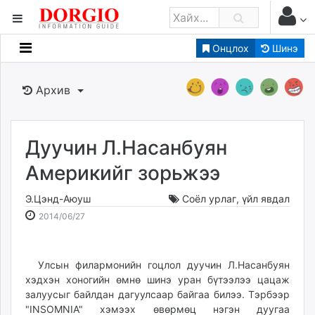
Онцлох
Шинэ
Мэдээллийн
Зар мэдээллийн
Архив
Банк санхүү
Бизнес ААН
Төрийн
Дуучин Л.Насанбуян
Нийслэлийн
Америкийг зорьжээ
Э.Цэнд-Аюуш
Соёл урлаг
,
үйл явдал
dorgio.mn
2014-
2026-
2014/06/27
Gogo.mn
06-
08-
caak.mn
27
07
news.mn
20:22:45
06:09:20
Улсын филармонийн гоцлол дуучин Л.Насанбуян
zindaa.mn
хэдхэн хоногийн өмнө шинэ уран бүтээлээ цацаж
Baabar.mn
залуусыг байлдан дагуулсаар байгаа билээ. Тэрбээр
tovch.mn
"INSOMNIA" хэмээх өвөрмөц нэгэн дуугаа