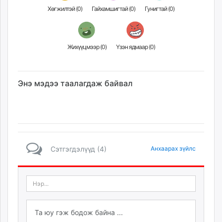
Хөгжилтэй (
0
)
Гайхамшигтай (
0
)
Гунигтай (
0
)
Жихүүцмээр (
0
)
Үзэн ядмаар (
0
)
Энэ мэдээ таалагдаж байвал
Сэтгэгдэлүүд (4)
Анхаарах зүйлс