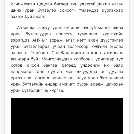
клипжүүлэн цацсан бөгөөд тун удахгүй дахин нэгэн
ikon.mn
шинэ уран бүтээлээ сонсогч түмэндээ хүргэхээр
mnb.mn
зэхэж буй ажээ.
Livetv.mn
Eguur.mn
Авъяслаг залуу уран бүтээлч бүсгүй маань шинэ
уран бүтээлүүдээ сонсогч түмэндээ хүргэхийн
24tsag.mn
зэрэгцээ АНУ-ыг зорьж элэг нэгт ахан дүүстэйгээ
shuud.mn
уран бүтээлээрээ учран золгохоор хүлгийн жолоо
eagle.mn
залжээ. Тэрбээр Сан-Франциско хотноо ажиллаж
ergelt.mn
амьдарч буй Монголчуудын холбооны урилгаар тус
zarig.mn
хотод очсон байгаа бөгөөд үндэсний их баяр
наадмаар тэнд суугаа монголчууддаа ая дуугаа
today.mn
өргөх нээ. Ингээд авъяаслаг залуу уран бүтээлчдээ
zuv.mn
уран бүтээлийн өндөр амжилт хүсэн ерөөж шинэхэн
mminfo.mn
уран бүтээлийг нь хүргэе.
ugluu.mn
urlag.mn
unen.mn
asu.mn
shudarga.mn
shuurhai.mn