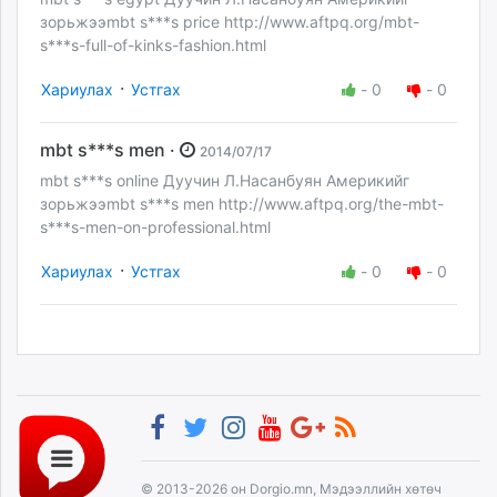
зорьжээmbt s***s price http://www.aftpq.org/mbt-
s***s-full-of-kinks-fashion.html
·
Хариулах
Устгах
-
0
-
0
mbt s***s men ·
2014/07/17
mbt s***s online Дуучин Л.Насанбуян Америкийг
зорьжээmbt s***s men http://www.aftpq.org/the-mbt-
s***s-men-on-professional.html
·
Хариулах
Устгах
-
0
-
0
© 2013-2026 он Dorgio.mn, Мэдээллийн хөтөч