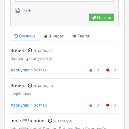
·
GIF
Илгээх
Сүүлийн
Шилдэг
Таагүй
Зочин ·
2014/06/28
Bacaan gazar yzlee yu
·
Хариулах
Устгах
-
0
-
0
Зочин ·
2014/06/30
amjilt husie
·
Хариулах
Устгах
-
0
-
0
mbt s***s price ·
2014/07/16
mbt s***s egypt Дуучин Л.Насанбуян Америкийг