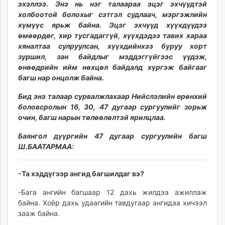
эхэллээ. Энэ нь нэг талаараа эцэг эхчүүдтэй
unuudur.mn
холбоотой болохыг сэтгэл судлаач, мэргэжлийн
isee.mn
хүмүүс ярьж байна. Эцэг эхчүүд хүүхдүүдээ
mglradio.com
өмөөрдөг, хир тусгадаггүй, хүүхдэдээ тавих хараа
хяналтаа сулруулсан, хүүхдийнхээ буруу хорт
fact.mn
зуршил, зан байдлыг мэддэггүйгээс үүдэж,
itoim.mn
өнөөдрийн ийм нөхцөл байдалд хүргэж байгааг
tumen.mn
багш нар онцолж байна.
shuum.mn
Бид энэ талаар сурвалжлахаар Нийслэлийн ерөнхий
times.mn
боловсролын 16, 30, 47 дугаар сургуулийг зорьж
tvmongolia.mn
очин, багш нарын төлөөлөлтэй ярилцлаа.
mass.mn
unegui.mn
Баянгол дүүргийн 47 дугаар сургуулийн багш
Ш.БААТАРМАА:
assa.mn
toim.mn
tac.mn
-Та хэддүгээр ангид багшилдаг вэ?
paparazzi.mn
-Бага ангийн багшаар 12 дахь жилдээ ажиллаж
unread.today
байна. Хоёр дахь удаагийн тавдугаар ангидаа хичээл
зааж байна.