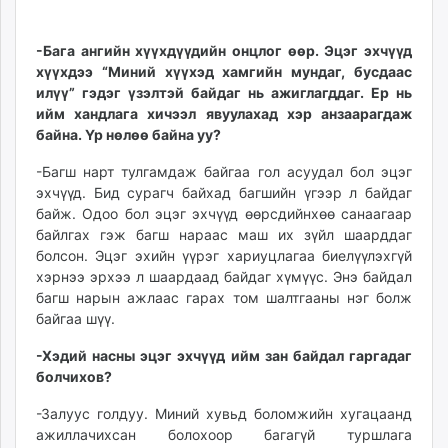
-Бага ангийн хүүхдүүдийн онцлог өөр. Эцэг эхчүүд
хүүхдээ “Миний хүүхэд хамгийн мундаг, бусдаас
илүү” гэдэг үзэлтэй байдаг нь ажиглагддаг. Ер нь
ийм хандлага хичээл явуулахад хэр анзаарагдаж
байна. Үр нөлөө байна уу?
-Багш нарт тулгамдаж байгаа гол асуудал бол эцэг
эхчүүд. Бид сурагч байхад багшийн үгээр л байдаг
байж. Одоо бол эцэг эхчүүд өөрсдийнхөө санаагаар
байлгах гэж багш нараас маш их зүйл шаарддаг
болсон. Эцэг эхийн үүрэг хариуцлагаа биелүүлэхгүй
хэрнээ эрхээ л шаардаад байдаг хүмүүс. Энэ байдал
багш нарын ажлаас гарах том шалтгааны нэг болж
байгаа шүү.
-Хэдий насны эцэг эхчүүд ийм зан байдал гаргадаг
болчихов?
-Залуус голдуу. Миний хувьд боломжийн хугацаанд
ажиллачихсан болохоор багагүй туршлага