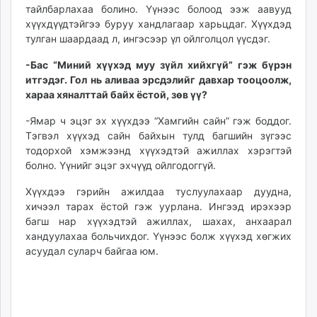
тайлбарлахаа болино. Үүнээс болоод ээж аавууд
хүүхдүүдтэйгээ буруу хандлагаар харьцдаг. Хүүхдэд
тулган шаардаад л, ингэсээр үл ойлголцол үүсдэг.
-Бас “Миний хүүхэд муу зүйл хийхгүй” гэж бүрэн
итгэдэг. Гол нь аливаа эрсдэлийг давхар тооцоолж,
хараа хяналттай байх ёстой, зөв үү?
-Ямар ч эцэг эх хүүхдээ “Хамгийн сайн” гэж боддог.
Тэгвэл хүүхэд сайн байхын тулд багшийн зүгээс
тодорхой хэмжээнд хүүхэдтэй ажиллах хэрэгтэй
болно. Үүнийг эцэг эхчүүд ойлгодоггүй.
Хүүхдээ гэрийн ажилдаа туслуулахаар дуудна,
хичээл тарах ёстой гэж уурлана. Ингээд ирэхээр
багш нар хүүхэдтэй ажиллах, шахах, анхаарал
хандуулахаа больчихдог. Үүнээс болж хүүхэд хөгжих
асуудал суларч байгаа юм.