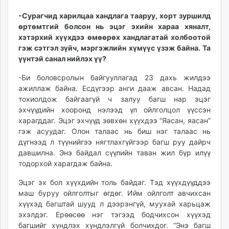
-Сурагчид харилцаа хандлага тааруу, хорт зуршилд
өртөмтгий болсон нь эцэг эхийн хараа хяналт,
хэтэрхий хүүхдээ өмөөрөх хандлагатай холбоотой
гэж сэтгэл зүйч, мэргэжлийн хүмүүс үзэж байна. Та
үүнтэй санал нийлэх үү?
-Би боловсролын байгууллагад 23 дахь жилдээ
ажиллаж байна. Есдүгээр анги дааж авсан. Надад
тохиолдож байгаагүй ч залуу багш нар эцэг
эхчүүдийн хооронд нэлээд үл ойлголцол үүссэн
харагддаг. Эцэг эхчүүд зөвхөн хүүхдээ “Яасан, яасан”
гэж асуудаг. Олон талаас нь биш нэг талаас нь
дүгнээд л түүнийгээ нягтлахгүйгээр багш руу дайрч
давшилна. Энэ байдал сүүлийн таван жил бүр илүү
тодорхой харагдаж байна.
Эцэг эх бол хүүхдийн толь байдаг. Тэд хүүхдүүддээ
маш буруу ойлголтыг өгдөг. Ийм ойлголт авчихсан
хүүхэд багштай шууд л дээрэнгүй, муухай харьцаж
эхэлдэг. Ерөөсөө нэг тэгээд бодчихсон хүүхэд
багшийг хүндлэх хүндлэлгүй болчихдог. “Энэ багш