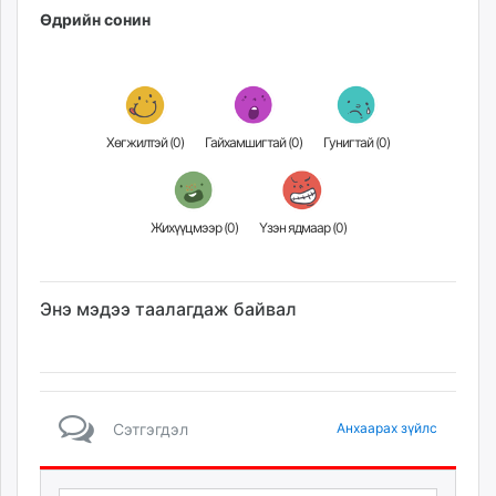
Өдрийн сонин
Хөгжилтэй (
0
)
Гайхамшигтай (
0
)
Гунигтай (
0
)
Жихүүцмээр (
0
)
Үзэн ядмаар (
0
)
Энэ мэдээ таалагдаж байвал
Сэтгэгдэл
Анхаарах зүйлс