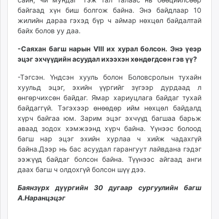
байгаад хүн биш болгож байна. Энэ байдлаар 10
жилийн дараа гэхэд бүр ч аймар нөхцөл байдалтай
байх болов уу даа.
-Саяхан багш нарын VIII их хурал болсон. Энэ үеэр
эцэг эхчүүдийн асуудал ихээхэн хөндөгдсөн гэв үү?
-Тэгсэн. Үндсэн хууль болон Боловсролын тухайн
хуульд эцэг, эхийн үүргийг зүгээр дурдаад л
өнгөрчихсөн байдаг. Ямар хариуцлага байдаг тухай
байдаггүй. Тэгэхээр өнөөдөр ийм нөхцөл байдалд
хүрч байгаа юм. Зарим эцэг эхчүүд багшаа барьж
аваад зодох хэмжээнд хүрч байна. Үүнээс болоод
багш нар эцэг эхийн хурлаа ч хийж чадахгүй
байна.Дээр нь бас асуудал гарангуут лайвдана гэдэг
ээжүүд байдаг болсон байна. Түүнээс айгаад анги
даах багш ч олдохгүй болсон шүү дээ.
Баянзүрх дүүргийн 30 дугаар сургуулийн багш
А.Наранцэцэг