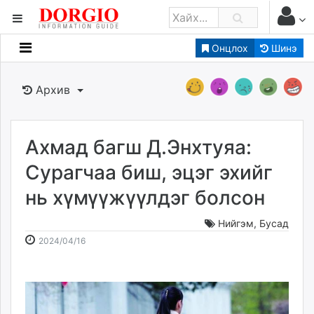
Онцлох
Шинэ
Мэдээллийн
Зар мэдээллийн
Архив
Банк санхүү
Бизнес ААН
Төрийн
Ахмад багш Д.Энхтуяа:
Нийслэлийн
Сурагчаа биш, эцэг эхийг
нь хүмүүжүүлдэг болсон
dorgio.mn
Gogo.mn
Нийгэм
,
Бусад
caak.mn
2024-
2026-
2024/04/16
news.mn
04-
08-
16
08
zindaa.mn
10:46:36
15:51:52
Baabar.mn
tovch.mn