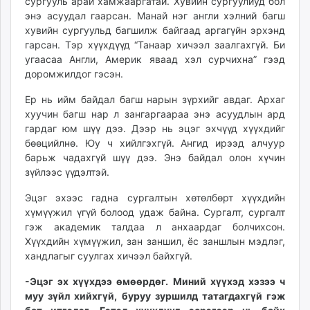
сургууль арай хамжааргатай. Хувийн сургуулиуд бол
энэ асуудал гаарсан. Манай нэг англи хэлний багш
хувийн сургуульд багшилж байгаад аргагүйн эрхэнд
гарсан. Тэр хүүхдүүд “Танаар хичээл заалгахгүй. Би
угаасаа Англи, Америк яваад хэл сурчихна” гээд
доромжилдог гэсэн.
Ер нь ийм байдал багш нарын зүрхийг авдаг. Архаг
хуучин багш нар л зангаргаараа энэ асуудлын ард
гардаг юм шүү дээ. Дээр нь эцэг эхчүүд хүүхдийг
бөөцийлнө. Юу ч хийлгэхгүй. Ангид ирээд алчуур
барьж чадахгүй шүү дээ. Энэ байдал олон хүчин
зүйлээс үүдэлтэй.
Эцэг эхээс гадна сургалтын хөтөлбөрт хүүхдийн
хүмүүжил үгүй болоод удаж байна. Сургалт, сургалт
гэж академик талдаа л анхаардаг болчихсон.
Хүүхдийн хүмүүжил, зан заншил, ёс заншлын мэдлэг,
хандлагыг суулгах хичээл байхгүй.
-Эцэг эх хүүхдээ өмөөрдөг. Миний хүүхэд хэзээ ч
муу зүйл хийхгүй, буруу зуршилд татагдахгүй гэж