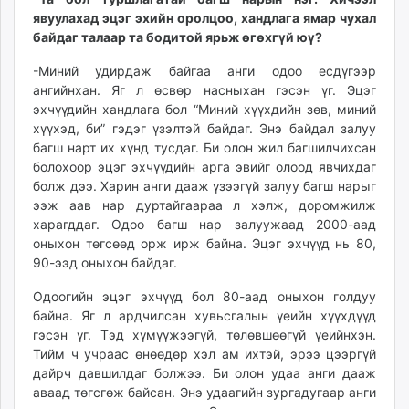
явуулахад эцэг эхийн оролцоо, хандлага ямар чухал
байдаг талаар та бодитой ярьж өгөхгүй юү?
-Миний удирдаж байгаа анги одоо есдүгээр
ангийнхан. Яг л өсвөр насныхан гэсэн үг. Эцэг
эхчүүдийн хандлага бол “Миний хүүхдийн зөв, миний
хүүхэд, би” гэдэг үзэлтэй байдаг. Энэ байдал залуу
багш нарт их хүнд тусдаг. Би олон жил багшилчихсан
болохоор эцэг эхчүүдийн арга эвийг олоод явчихдаг
болж дээ. Харин анги дааж үзээгүй залуу багш нарыг
ээж аав нар дуртайгаараа л хэлж, доромжилж
харагддаг. Одоо багш нар залуужаад 2000-аад
оныхон төгсөөд орж ирж байна. Эцэг эхчүүд нь 80,
90-ээд оныхон байдаг.
Одоогийн эцэг эхчүүд бол 80-аад оныхон голдуу
байна. Яг л ардчилсан хувьсгалын үеийн хүүхдүүд
гэсэн үг. Тэд хүмүүжээгүй, төлөвшөөгүй үеийнхэн.
Тийм ч учраас өнөөдөр хэл ам ихтэй, эрээ цээргүй
дайрч давшилдаг болжээ. Би олон удаа анги дааж
аваад төгсгөж байсан. Энэ удаагийн зургадугаар анги