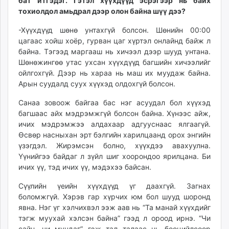
бат итгэдэг. Гэтэл хүүхдүүд эсрэгээр нь байх
тохиолдол амьдрал дээр олон байна шүү дээ?
-Хүүхдүүд шөнө унтахгүй болсон. Шөнийн 00:00
цагаас хойш хоёр, гурван цаг хүртэл онлайнд байж л
байна. Тэгээд маргааш нь хичээл дээр шууд унтана.
Шөнөжингөө утас ухсан хүүхдүүд багшийн хичээлийг
ойлгохгүй. Дээр нь хараа нь маш их муудаж байна.
Арын суудалд суух хүүхэд олдохгүй болсон.
Санаа зовоож байгаа бас нэг асуудал бол хүүхэд
багшаас айх мэдрэмжгүй болсон байна. Хүнээс айж,
ичих мэдрэмжээ алдахаар адгууснаас ялгаагүй.
Өсвөр насныхан эрт бэлгийн харилцаанд орох энгийн
үзэгдэл. Жирэмсэн болно, хүүхдээ авахуулна.
Үүнийгээ байдаг л зүйл шиг хоорондоо ярилцана. Би
ичих үү, тэд ичих үү, мэдэхээ байсан.
Сүүлийн үеийн хүүхдүүд үг даахгүй. Загнах
боломжгүй. Хэрэв гар хүрчих юм бол шууд шоронд
явна. Нэг үг хэлчихвэл ээж аав нь “Та манай хүүхдийг
тэгж муухай хэлсэн байна” гээд л ороод ирнэ. “Чи
сайн, чи мундаг” гэж тал талаас нь бөөцийлсөөр