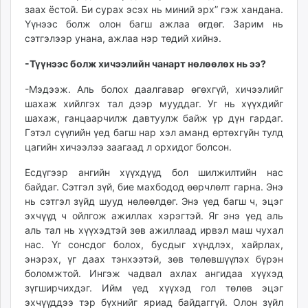
заах ёстой. Би сурах эсэх нь миний эрх” гэж хандана.
Үүнээс болж олон багш ажлаа өгдөг. Зарим нь
сэтгэлээр унана, ажлаа нэр төдий хийнэ.
-Түүнээс болж хичээлийн чанарт нөлөөлөх нь ээ?
-Мэдээж. Аль болох даалгавар өгөхгүй, хичээлийг
шахаж хийлгэх тал дээр мууддаг. Уг нь хүүхдийг
шахаж, ганцаарчилж давтуулж байж үр дүн гардаг.
Гэтэл сүүлийн үед багш нар хэл аманд өртөхгүйн тулд
цагийн хичээлээ заагаад л орхидог болсон.
Есдүгээр ангийн хүүхдүүд бол шилжилтийн нас
байдаг. Сэтгэл зүй, бие махбодод өөрчлөлт гарна. Энэ
нь сэтгэл зүйд шууд нөлөөлдөг. Энэ үед багш ч, эцэг
эхчүүд ч ойлгож ажиллах хэрэгтэй. Яг энэ үед аль
аль тал нь хүүхэдтэй зөв ажиллаад ирвэл маш чухал
нас. Үг сонсдог болох, бусдыг хүндлэх, хайрлах,
энэрэх, үг даах тэнхээтэй, зөв төлөвшүүлэх бүрэн
боломжтой. Ингэж чадвал ахлах ангидаа хүүхэд
зүгширчихдэг. Ийм үед хүүхэд гол төлөв эцэг
эхчүүддээ тэр бүхнийг яриад байдаггүй. Олон зүйл