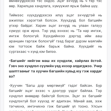
өмнөхүүдээсээ тэс ондоо. Эцэг эхчүүд нь ч тэр тэс
өөр. Харилцаа хандлага, хүмүүжил ярьж байна шүү.
Тиймээс хүүхдүүдээсээ илүү эцэг эхчүүдтэй нь
ажиллах хэрэгтэй болсон. Хүүхдүүд бол багшийн
үгээр байдаг. Харин эцэг эхчүүд нь улаан галзуу
хүмүүс орж ирнэ. Тэр үед эхнээс нь “Та нар ингэж,
ингэж болохгүй. Хүүхдийнхээ дэргэд ийм ааш
араншин гаргаж болохгүй” гээд бараг дүрэм маягийн
юм тогтоож байж барьж байна. Хүүхдийг нь
сургахаас ч хүнд юм билээ.
-Багшийг нийгэм маш их хүндэлж, хайрлах ёстой.
Гэвч энэ хүндлэл сүүлийн үед ихээр алдагджээ. Учир
шалтгааныг та хуучин багшийн хувьд юу гэж хардаг
вэ?
-Хуучин “Багш дор мөргөмүй” гэдэг байсан. Бүр
багшийг эцэг эхээс ч дээгүүр үздэг байлаа. Тэр
хүндлэл өнөөдөр байхгүй болсон. Эцэг эх багшийг
хүндлэхгүй бол хүүхэд яг адилхан. Манай аав, ээж
тэгчихнэ, ингэчихнэ гэж багшийг үл тооно. Улсын