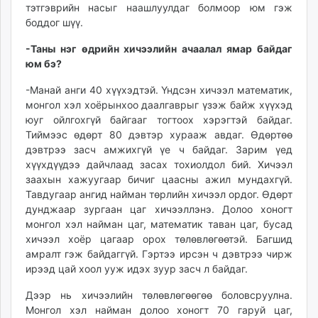
тэтгэврийн насыг наашлуулдаг болмоор юм гэж
боддог шүү.
-Таны нэг өдрийн хичээлийн ачаалал ямар байдаг
юм бэ?
-Манай анги 40 хүүхэдтэй. Үндсэн хичээл математик,
монгол хэл хоёрынхоо даалгаврыг үзэж байж хүүхэд
юуг ойлгохгүй байгааг тогтоох хэрэгтэй байдаг.
Тиймээс өдөрт 80 дэвтэр хурааж авдаг. Өдөртөө
дэвтрээ засч амжихгүй үе ч байдаг. Зарим үед
хүүхдүүдээ дайчлаад засах тохиолдол бий. Хичээл
заахын хажуугаар бичиг цаасны ажил мундахгүй.
Тавдугаар ангид найман төрлийн хичээл ордог. Өдөрт
дунджаар зургаан цаг хичээллэнэ. Долоо хоногт
монгол хэл найман цаг, математик таван цаг, бусад
хичээл хоёр цагаар орох төлөвлөгөөтэй. Багшид
амралт гэж байдаггүй. Гэртээ ирсэн ч дэвтрээ чирж
ирээд цай хоол ууж идэх зуур засч л байдаг.
Дээр нь хичээлийн төлөвлөгөөгөө боловсруулна.
Монгол хэл найман долоо хоногт 70 гаруй цаг,