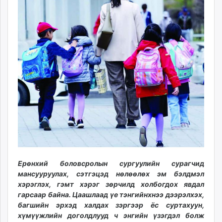
ikon.mn
mnb.mn
Livetv.mn
Eguur.mn
24tsag.mn
shuud.mn
eagle.mn
ergelt.mn
zarig.mn
today.mn
zuv.mn
mminfo.mn
ugluu.mn
Ерөнхий боловсролын сургуулийн сурагчид
urlag.mn
мансууруулах, сэтгэцэд нөлөөлөх эм бэлдмэл
unen.mn
хэрэглэх, гэмт хэрэг зөрчилд холбогдох явдал
asu.mn
гарсаар байна. Цаашлаад үе тэнгийнхнээ дээрэлхэх,
багшийн эрхэд халдах зэргээр ёс суртахуун,
shudarga.mn
хүмүүжлийн доголдлууд ч энгийн үзэгдэл болж
shuurhai.mn