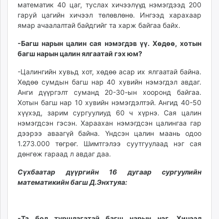
математик 40 цаг, туслах хичээлүүд нэмэгдээд 200
гаруй цагийн хичээл төлөвлөнө. Ингээд харахаар
ямар ачаалалтай байдгийг та харж байгаа байх.
-Багш нарын цалин сая нэмэгдэв үү. Хөдөө, хотын
багш нарын цалин ялгаатай гэх юм?
-Цалингийн хувьд хот, хөдөө асар их ялгаатай байна.
Хөдөө сумдын багш нар 40 хувийн нэмэгдэл авдаг.
Анги дүүргэлт суманд 20-30-ын хооронд байгаа.
Хотын багш нар 10 хувийн нэмэгдэлтэй. Ангид 40-50
хүүхэд, зарим сургуулиуд 60 ч хүрнэ. Сая цалин
нэмэгдсэн гэсэн. Хараахан нэмэгдсэн цалингаа гар
дээрээ аваагүй байна. Үндсэн цалин маань одоо
1.273.000 төгрөг. Шимтгэлээ суутгуулаад нэг сая
дөнгөж гараад л авдаг даа.
Сүхбаатар дүүргийн 16 дугаар сургуулийн
математикийн багш Д.Энхтуяа:
-Та бол туршлагатай багш нарын нэг. Хичээл