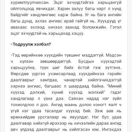
хуримтлуулчихсан. Эцэг эхчүүдтэйгээ харьцангуй
ойлголцоод явчихдаг. Харин залуу багш нарт л хүнд
байдгийг хөндлөнгөөс харж байна. Уг нь бага ангийн
багш дунд, ахлах ангиас арай гайгүй нь. Хүүхдүүд үг
авахаас эхлээд хичээл заахад боломжийн. Гэтэл
эцэг эхчүүдтэй нь харьцахад хэцүү.
-Тодруулж хэлбэл?
-Тэд өөрийнхөө хүүхдийн түвшинг мэддэггүй. Мэдсэн
ч хүлээн зөвшөөрдөггүй. Бусдын хүүхэдтэй
харьцуулна, түүн шиг байх ёстой гэж зүтгэнэ.
Өөрсдөө үүргээ ухамсарлаад хүүхдийнхээ гэрийн
даалгаврыг хамтдаа, чанартай хийлгэчихдэггүй
хэрнээ ангиас, багшаас л шаардаад байна. “Миний
хүүхэд дэлхий, хүний хүүхэд мэлхий” гэдэг
хандлагаар л үзнэ дээ. Саяхан надад нэг зүйл
тохиолдлоо л доо. Ангид маань долоо хоногт яалт ч
үгүй нэг удаа тасалдаг хүүхэд бий. Ээж аав нь
ерөнхийдөө урсгалаар нь явуулдаг. Нэг бус удаа
даалгавар хийхгүй ирэхээр нь хичээлийн дараа ангид
авч үлдээд даалгаврыг нь хийлгэсэн юм. Ингэхдээ