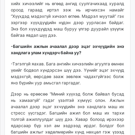
хийх хичээлийг нь өгөөд ангид суулгачихаад хуралд
ороод гараад иртэл ээж нь ирчихсэн намайг
“Хүүхдэд мэдэхгүй хичээл өглөө. Мэдрэл муутай” гэх
зэргээр хүүхдүүдийн нүдэн дээр уурласан байдаг.
Энэ бол хүүхдүүдэд маш буруу үлгэр дуурайл үзүүлж
байгаа явдал шүү дээ.
-Багшийн ажлын ачаалал дээр эцэг эхчүүдийн энэ
хандлага улам хүндэрч байна уу?
-Тэгэлгүй яахав. Бага ангийн хичээлийн агуулга өмнөх
үеийг бодвол хүндэрсэн шүү дээ. Үүнийг эцэг эхчүүд
мэдэхгүй, өөрсдөө зааж зөвлөж чадахгүйгээс болж
янз бүрийн уур амьсгал гаргадаг.
Дээр нь ерөөсөө “Миний хүүхэд болж байвал бусад
нь хамаагүй” гэдэг үзэлтэй хүмүүс олон. Ажлын
ачаалал дээр эцэг эхчүүдийн энэ хандлага маш их
стресс үүсгэдэг. Багшийн ажил бол маш их тархи
толгой ажиллуулдаг шүү дээ. Хавар болоод ирэхээр
ядарсаар бүр хэл ам ээдрээд ирдэг. Болдог бол
багшийн ажлыг хөдөлмөрийн хүнд нөхцөл гэж үзээд