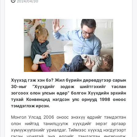
2024-
2026-
2024/04/30
ikon.mn
04-
08-
mnb.mn
30
10
Livetv.mn
12:49:07
18:24:20
Eguur.mn
24tsag.mn
shuud.mn
eagle.mn
ergelt.mn
zarig.mn
today.mn
Хүүхэд гэж хэн бэ? Жил бүрийн дөрөвдүгээр сарын
zuv.mn
30-ныг “Хүүхдийг зодож шийтгэхийг таслан
mminfo.mn
зогсоох олон улсын өдөр” болгон Хүүхдийн эрхийн
ugluu.mn
тухай Конвенцид нэгдсэн улс орнууд 1998 оноос
urlag.mn
тэмдэглэж ирсэн.
unen.mn
Монгол Улсад 2006 оноос энэхүү өдрийг тэмдэглэн
asu.mn
олон нийтэд танилцуулж хүүхдийг эерэг аргаар
shudarga.mn
хүмүүжүүлэхийг уриалдаг. Тиймээс хүүхэд нэгдүгээрт
shuurhai.mn
гэсэн уриатай энэ өдрийг тэмдэглэн өнгөрүүлж