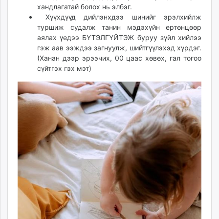
хандлагатай болох нь элбэг.
Хүүхдүүд дийлэнхдээ шинийг эрэлхийлж
туршиж судалж танин мэдэхүйн ертөнцөөр
аялах үедээ БҮТЭЛГҮЙТЭЖ буруу зүйл хийлээ
гэж аав ээждээ загнуулж, шийтгүүлэхэд хүрдэг.
(Ханан дээр эрээчих, 00 цаас хөвөх, гал тогоо
сүйтгэх гэх мэт)