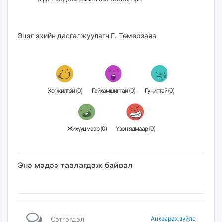
Эцэг эхийн дасгалжуулагч Г. Төмөрзаяа
Хөгжилтэй (
0
)
Гайхамшигтай (
0
)
Гунигтай (
0
)
Жихүүцмээр (
0
)
Үзэн ядмаар (
0
)
Энэ мэдээ таалагдаж байвал
Сэтгэгдэл
Анхаарах зүйлс