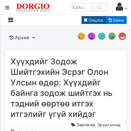
Онцлох
Шинэ
Мэдээллийн
Зар мэдээллийн
Архив
Банк санхүү
Бизнес ААН
Төрийн
Хүүхдийг Зодож
Нийслэлийн
Шийтгэхийн Эсрэг Олон
Улсын өдөр: Хүүхдийг
dorgio.mn
байнга зодож шийтгэх нь
Gogo.mn
caak.mn
тэдний өөртөө итгэх
news.mn
итгэлийг үгүй хийдэг
zindaa.mn
Baabar.mn
Зөвлөгөө
,
Эрүүл мэнд
tovch.mn