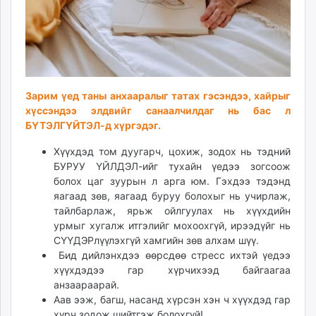
Зарим үед таны анхааралыг татах гэсэндээ, хайрыг
хүссэндээ элдвийг санаалчилдаг нь бас л
БҮТЭЛГҮЙТЭЛ-д хүргэдэг.
Хүүхдэд том дуугарч, цохиж, зодох нь тэдний
БУРУУ ҮЙЛДЭЛ-ийг тухайн үедээ зогсоож
болох цаг зуурын л арга юм. Гэхдээ тэдэнд
яагаад зөв, яагаад буруу болохыг нь учирлаж,
тайлбарлаж, ярьж ойлгуулах нь хүүхдийн
урмыг хугалж итгэлийг мохоохгүй, ирээдүйг нь
СҮҮДЭРлүүлэхгүй хамгийн зөв алхам шүү.
Бид дийлэнхдээ өөрсдөө стресс ихтэй үедээ
хүүхдэдээ гар хүрчихээд байгаагаа
анзаараарай.
Аав ээж, багш, насанд хүрсэн хэн ч хүүхдэд гар
хүрч зодож шийтгэж болохгүй!