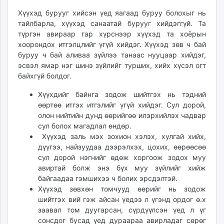
Хүүхэд бурууг хийсэн үед яагаад буруу болохыг нь
тайлбарла, хүүхэд санаатай бурууг хийдэггүй. Та
түргэн авираар гар хүрснээр хүүхэд та хоёрын
хоорондох итгэлцлийг үгүй хийдэг. Хүүхэд зөв ч бай
буруу ч бай аливаа зүйлээ танаас нууцаар хийдэг,
эсвэл ямар нэг шинэ зүйлийг турших, хийх хүсэл огт
байхгүй болдог.
Хүүхдийг байнга зодож шийтгэх нь тэдний
өөртөө итгэх итгэлийг үгүй хийдэг. Сул дорой,
олон нийтийн дунд өөрийгөө илэрхийлэх чадвар
сул болох магадлал өндөр.
Хүүхэд заль мэх зохион хэлэх, хулгай хийх,
дүүгээ, найзуудаа дээрэлхэх, цохих, өөрөөсөө
сул дорой нэгнийг өдөж хоргоож зодох муу
авиртай болж энэ бүх муу зүйлийг хийж
байгаадаа гэмшихээ ч болих эрсдэлтэй.
Хүүхэд зөвхөн томчууд өөрийг нь зодож
шийтгэх вий гэж айсан үедээ л үгэнд ордог ө.х
заавал том дуугарсан, сүрдүүлсэн үед л үг
сонсдог бусад үед дураараа авирладаг сөрөг