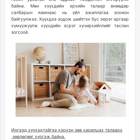
unuudur.mn
байна. Мөн хүүхдийн эрхийн талаар өнөөдөр
салбарын яамнаас нь үйл ажиллагаа зохион
isee.mn
байгуулжээ. Хүүхдээ зодож шийтгэх бус эерэг аргаар
mglradio.com
хүмүүжүүлж хүүхдийн эсрэг хүчирхийллийг таслан
fact.mn
зогсооё.
itoim.mn
tumen.mn
shuum.mn
times.mn
tvmongolia.mn
mass.mn
unegui.mn
assa.mn
toim.mn
tac.mn
paparazzi.mn
unread.today
Ингээд хүүхэдтэйгээ хэрхэн зөв харилцах талаарх
зөвлөгөөг хүргэж байна.