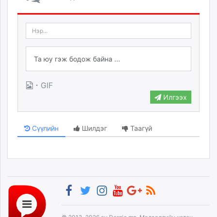
·
GIF
Илгээх
Сүүлийн
Шилдэг
Таагүй