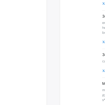
Х
e
h
b
Х
с
Х
m
д
s