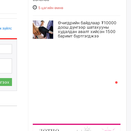
5 цагийн өмнө
Өчигдрийн байдлаар ₮10000
доош дүнгээр шатахууны
х зүйлс
худалдан авалт хийсэн 1500
баримт бүртгэгджээ
5 цагийн өмнө
Шатахуун олголтыг 50,000
төгрөгөөр хязгаарласныг
нэмэгдүүлж 100,000 төгрөгт
хүргэхээр судалж байгаа
5 цагийн өмнө
гээх
Ц.Сандаг-Очир: COP17 ба
COP31 хурлын уялдаа нь
Риогийн гурван конвенцын
нэгдсэн хэрэгжилтийг ахиулах
чухал алхам болно
6 цагийн өмнө