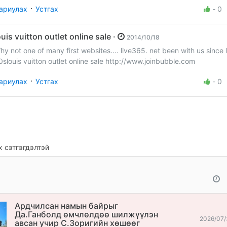
·
ариулах
Устгах
-
0
louis vuitton outlet online sale ·
2014/10/18
hy not one of many first websites.... live365. net been with us since 
0slouis vuitton outlet online sale http://www.joinbubble.com
·
ариулах
Устгах
-
0
 сэтгэгдэлтэй
Ардчилсан намын байрыг
Да.Ганболд өмчлөлдөө шилжүүлэн
2026/07/
авсан учир С.Зоригийн хөшөөг