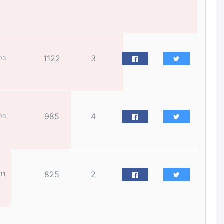
үйлчилгээний ажилтнуудын
ХАРИЛЦАА хандлагатай
холбоотой ГОМДОЛ их байгааг
дурдлаа
өчигдѳр
1122
3
03
Бариста хийх нь залуусын
дунд яагаад трэнд болов
өчигдѳр
985
4
03
Өмгөөлөгч Б.Оюунбилэг:
"Урьхан" Б.Чинбат гэж хүн
бизнес хамтрагчаа гүтгэж
хууль хяналтын байгууллагаар
шалгуулж, торны цаана
суулгана гэх мэтээр дарамталдаг
өчигдѳр
825
2
31
Д.Амарбаясгалан:
Шатахууныхаа 97 хувийг нэг
улсаас авдаг хараат байдлаа
зогсоож, Арабын орнуудаас