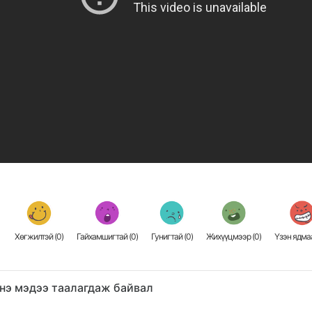
Хөгжилтэй (
0
)
Гайхамшигтай (
0
)
Гунигтай (
0
)
Жихүүцмээр (
0
)
Үзэн ядмаа
нэ мэдээ таалагдаж байвал