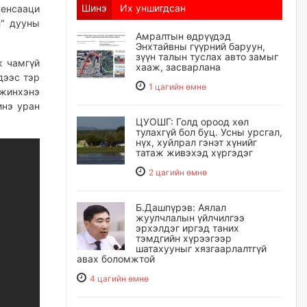
Шинэ
Их уншигдсан
сенсааци
л" дууны
Амралтын өдрүүдэд
Энхтайвны гүүрний баруун,
зүүн талын туслах авто замыг
ж чамгүй
хааж, засварлана
дээс тэр
1 цагийн өмнө
 жинхэнэ
инэ уран
ЦУОШГ: Голд ороод хөл
тулахгүй бол буц. Усны урсгал,
нүх, хуйлрал гэнэт хүнийг
татаж живэхэд хүргэдэг
2 цагийн өмнө
Б.Дашпүрэв: Аялал
жуулчлалын үйлчилгээ
эрхэлдэг иргэд таних
тэмдгийн хүрээгээр
шатахууныг хязгаарлалтгүй
авах боломжтой
4 цагийн өмнө