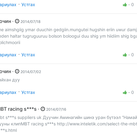
·
ариулах
Устгах
-
0
Зочин ·
2014/07/18
ne aimshgiig ymar duuchin gedgiin.mungutei hugshin eriin uwur damji
eden haltar tugruguuruu bolson boloogui duu shig ym hiidiim shig bg
olichmoorii
·
ариулах
Устгах
-
0
Зочин ·
2014/07/02
айхан дуу
·
ариулах
Устгах
-
0
MBT racing s***s ·
2014/07/16
bt s***s suppliers uk Дуучин Аминагийн шинэ уран бүтээл “Намай
ууны клипMBT racing s***s http://www.inteletik.com/select-the-mbt
***s.html