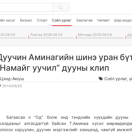
ийн засаг
Бизнес
Спорт
Соёл урлаг
Зөвлөгөө
Чөлөөт
Шар мэдэ
26 08 06
Лхагва 2026 08 05
Мягмар 2026 08 04
Дав
Дуучин Аминагийн шинэ уран бү
“Намайг уучил” дууны клип
.Цэнд-Аюуш
Соёл урлаг
,
ү
2014-
2026-
2014/06/30
06-
08-
30
07
16:10:55
17:36:51
агаасаа л "Од" болж энд тэндхийн хүүхдийн дууны 
ралдааныг алгасдаггүй байсан Т.Аминаа хүсэл мөрөөдөлдө
олохоо харуулан, дуучин мэргэжлийг эзмшээд, чамгүй амжил