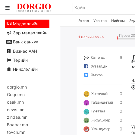
Эхлэл
Улс төр
Нийгэм
Эд
Мэдээллийн
Зар мэдээллийн
Пүрэв 20
1 цагийн өмнө
Банк санхүү
Бизнес ААН
6
Сэтгэгдэл
Төрийн
Хуваалцах
Нийслэлийн
Жиргээ
Э
dorgio.mn
0
Хөгжилтэй
Gogo.mn
caak.mn
0
Гайхамшигтай
news.mn
0
Гунигтай
zindaa.mn
Б
0
Жихүүцмээр
Baabar.mn
у
0
Үзэн ядмаар
tovch.mn
б