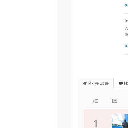
Х
W
9
Х
Их уншсан
Их
1