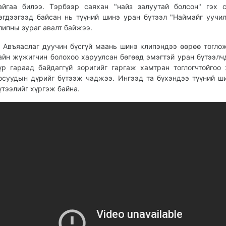
айгаа билээ. Тэрбээр саяхан "найз залуутай болсон" гэх 
эгдээгээд байсан нь түүний шинэ уран бүтээл "Наймайг уучи
липны зураг авалт байжээ.
въяаслаг дуучин бүсгүй маань шинэ клипэндээ өөрөө тогло
айн жүжигчин болохоо харуулсан бөгөөд эмэгтэй уран бүтээлч
үр гараад байдаггүй зоригийг гаргаж хамтран тоглогчтойгоо
осуудын дүрийг бүтээж чаджээ. Ингээд та бүхэндээ түүний ш
үтээлийг хүргэж байна.