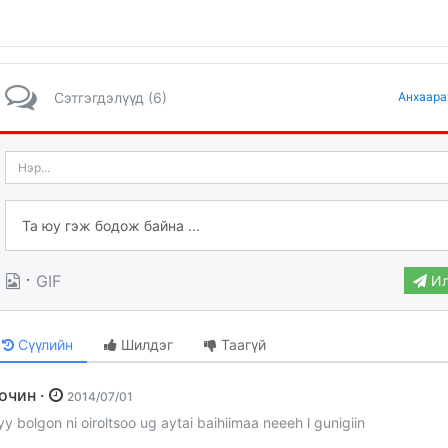
Сэтгэгдэлүүд (6)
Анхаара
·
GIF
Ил
Сүүлийн
Шилдэг
Таагүй
Зочин ·
2014/07/01
yy bolgon ni oiroltsoo ug aytai baihiimaa neeeh l gunigiin