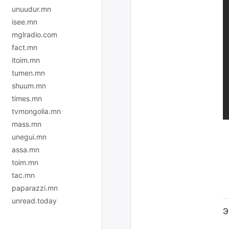
unuudur.mn
isee.mn
mglradio.com
fact.mn
itoim.mn
tumen.mn
shuum.mn
times.mn
tvmongolia.mn
mass.mn
unegui.mn
assa.mn
toim.mn
tac.mn
paparazzi.mn
unread.today
Э