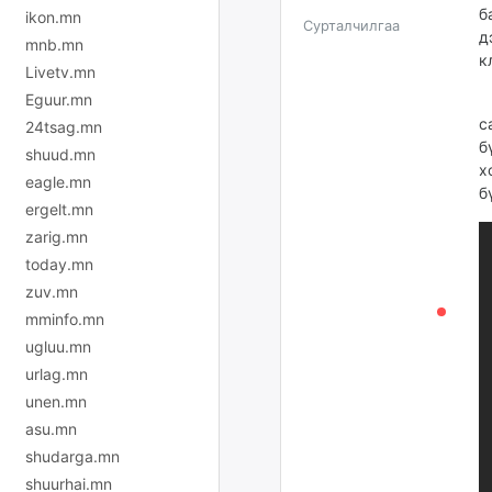
б
ikon.mn
Сурталчилгаа
д
mnb.mn
к
Livetv.mn
Eguur.mn
А
с
24tsag.mn
б
shuud.mn
х
eagle.mn
б
ergelt.mn
zarig.mn
today.mn
zuv.mn
mminfo.mn
ugluu.mn
urlag.mn
unen.mn
asu.mn
shudarga.mn
shuurhai.mn