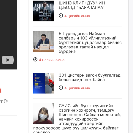
ШИНЭ КЛИП: ДУУЧИН
Д.БОЛД "БАЯРЛАЛАА"
4 цагийн өмнө
Б.Пүрэвдагва: Найман
салбарын 103 үйлчилгээний
бүртгэлийг цуцалснаар бизнес
эрхлэхэд таатай нөхцөл
бүрдэнэ
4 цагийн өмнө
301 цистерн вагон буулгалтад
болон замд явж байна
4 цагийн өмнө
р (
0
)
СУИС-ийн бүлэг хүчингийн
хэргийн хохирогч, тэмцэгч
Шинэцэцэг: Сайхан мэдээтэй,
намайг хохироосон
этгээдүүдийн хэргийг
прокуророос шүүх рүү шилжүүлж байгааг
сонслоо