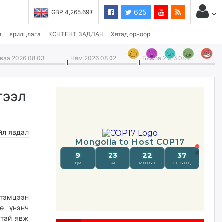
625
GBP 4,265.69₮
USD 3,496.90₮
э
ярилцлага
КОНТЕНТ ЗАДЛАН
Хятад орноор
аа 2026 08 03
Ням 2026 08 02
Бямба 2026 08 01
тээл
йл явдал
тэмцээн
ө үнэнч
ттай явж