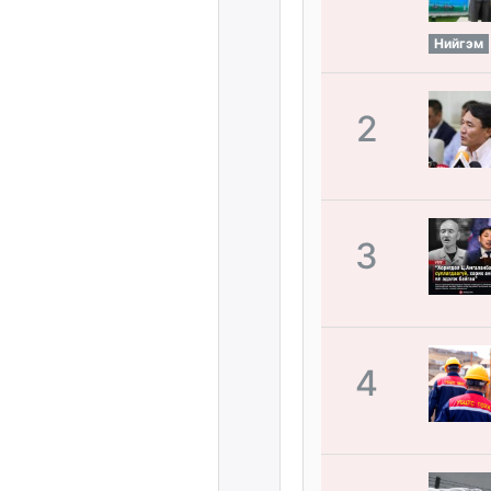
Нийгэм
2
3
4