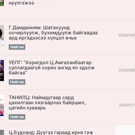
нүүлгэжээ
Г.Дамдинням: Шатахуунд
оочерлуулж, бухимдуулж байгаадаа
2026/08/
ард иргэдээсээ хүлцэл өчье
Нийгэм
УЕПГ: “Хоригдол Ц.Амгаланбаатар
cуллагдаагүй хорих ангид ял эдэлж
2026/08/
байгаа“
Нийгэм
ТАНИЛЦ: Наймдугаар сард
цахилгаан хязгаарлах байршил,
2026/07/
цагийн хуваарь
Нийгэм
Ц.Будханд: Дүүгээ гараад ирнэ гэж