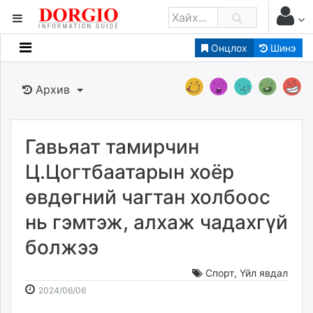
Онцлох
Шинэ
Мэдээллийн
Зар мэдээллийн
Архив
Банк санхүү
Бизнес ААН
Төрийн
Гавьяат тамирчин
Нийслэлийн
Ц.Цогтбаатарын хоёр
өвдөгний чагтан холбоос
dorgio.mn
нь гэмтэж, алхаж чадахгүй
Gogo.mn
caak.mn
болжээ
news.mn
zindaa.mn
Спорт
,
Үйл явдал
2024-
2026-
Baabar.mn
2024/06/06
06-
08-
tovch.mn