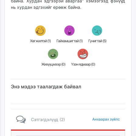
байна. Хурдан эдгээрэй аваргаа" хэмээгээд фэнүүд
нь хурдан эдгэхийг ерөөж байна.
Хөгжилтэй (
1
)
Гайхамшигтай (
1
)
Гунигтай (
5
)
Жихүүцмээр (
0
)
Үзэн ядмаар (
0
)
Энэ мэдээ таалагдаж байвал
Сэтгэгдэлүүд (2)
Анхаарах зүйлс