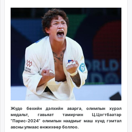
06
08
ikon.mn
10:17:18
17:36:57
mnb.mn
Livetv.mn
Eguur.mn
24tsag.mn
shuud.mn
eagle.mn
ergelt.mn
zarig.mn
today.mn
zuv.mn
mminfo.mn
ugluu.mn
urlag.mn
unen.mn
Жүдо бөхийн дэлхийн аварга, олимпын хүрэл
медальт, гавьяат тамирчин Ц.Цогтбаатар
asu.mn
“Парис-2024” олимпын наадмыг маш хүнд гэмтал
shudarga.mn
авсны улмаас өнжихөөр боллоо.
shuurhai.mn