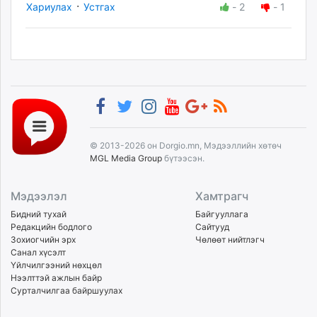
·
Хариулах
Устгах
-
2
-
1
© 2013-2026 он Dorgio.mn, Мэдээллийн хөтөч
MGL Media Group
бүтээсэн.
Мэдээлэл
Хамтрагч
Бидний тухай
Байгууллага
Редакцийн бодлого
Сайтууд
Зохиогчийн эрх
Чөлөөт нийтлэгч
Санал хүсэлт
Үйлчилгээний нөхцөл
Нээлттэй ажлын байр
Сурталчилгаа байршуулах