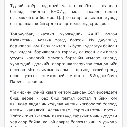
unuudur.mn
Түүний хоёр өвдөгний чагтан холбоос тасарсан
бөгөөд өчигдөр БНСУ-д мэс засалд орсон
isee.mn
нь амжилттай болжээ. Ц.Цогбаатар гавьяатын хувьд
mglradio.com
он гарснаас хойш ердөө хоёр тэмцээнд оролцсон.
fact.mn
itoim.mn
Тодруулбал, насанд хүрэгчдийн ААШТ болон
Казахстаны Астана хотод болсон “Их дуулга”-д
tumen.mn
барилдсан юм. Гэвч гэмтэл нь бүрэн эдгээгүй байсан
shuum.mn
тул үндсэн барилдаанаа гаргаж, санасан амжилтаа
times.mn
үзүүлж чадаагүй. Улмаар бэртлийн улмаас насанд
tvmongolia.mn
хүрэгчдийн дэлхийн аварга шалгаруулах тэмцээнийг
mass.mn
өнжсөн. Мөн олимпын наадмыг өнжиж, түүний оронд
олон улсын хэмжээний мастер Б.Эрдэнэбаяр
unegui.mn
Парисыг зорино.
assa.mn
toim.mn
"Тамирчин хүний хамгийн том дайсан бол өрсөлдөгч
tac.mn
биш, өөрөө ч бас биш гэмтэл бэртэл л байх юм
аа. Хоёр өвдөг нь хоёулаа чагтан холбоосгүй болоод
paparazzi.mn
алхаж чадалгүй Астанагаас тэргэнцэртэй ирсэн.
unread.today
Хойтон жил Унгарын дэвжээнд гарахыг чинь хурдхан
хармаар байна, хошой аварга болохыг чинь ч үзмээр