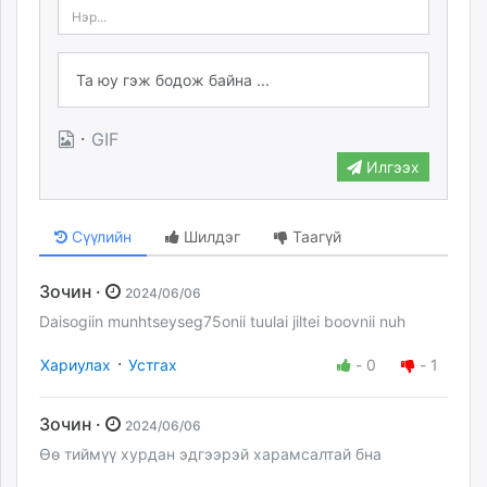
·
GIF
Илгээх
Сүүлийн
Шилдэг
Таагүй
Зочин ·
2024/06/06
Daisogiin munhtseyseg75onii tuulai jiltei boovnii nuh
·
Хариулах
Устгах
-
0
-
1
Зочин ·
2024/06/06
Өө тиймүү хурдан эдгээрэй харамсалтай бна