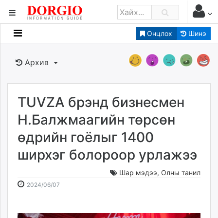
Онцлох
Шинэ
Мэдээллийн
Зар мэдээллийн
Архив
Банк санхүү
Бизнес ААН
Төрийн
TUVZA брэнд бизнесмен
Нийслэлийн
Н.Балжмаагийн төрсөн
өдрийн гоёлыг 1400
dorgio.mn
ширхэг болороор урлажээ
Gogo.mn
caak.mn
Шар мэдээ
,
Олны танил
news.mn
2024-
2026-
2024/06/07
zindaa.mn
06-
08-
Baabar.mn
07
07
tovch.mn