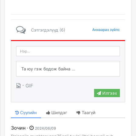
Сэтгэгдэлүүд (6)
Анхаарах зүйлс
·
GIF
Илгээх
Сүүлийн
Шилдэг
Таагүй
Зочин ·
2024/06/09