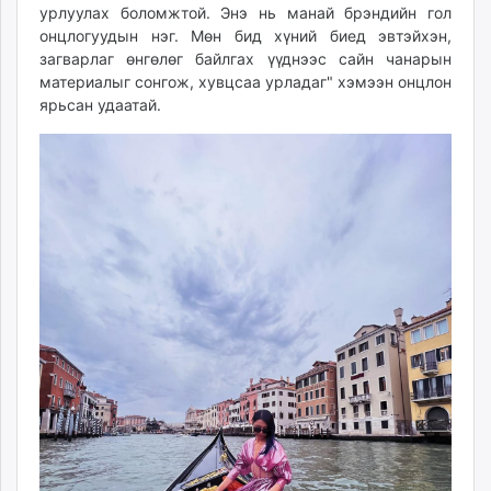
урлуулах боломжтой. Энэ нь манай брэндийн гол
онцлогуудын нэг. Мөн бид хүний биед эвтэйхэн,
загварлаг өнгөлөг байлгах үүднээс сайн чанарын
материалыг сонгож, хувцсаа урладаг" хэмээн онцлон
ярьсан удаатай.