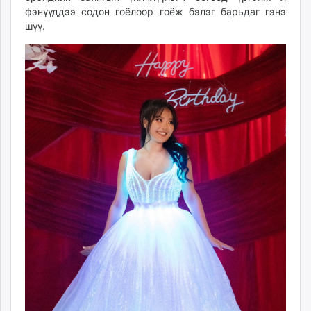
фэнүүддээ содон гоёлоор гоёж бэлэг барьдаг гэнэ
шүү.