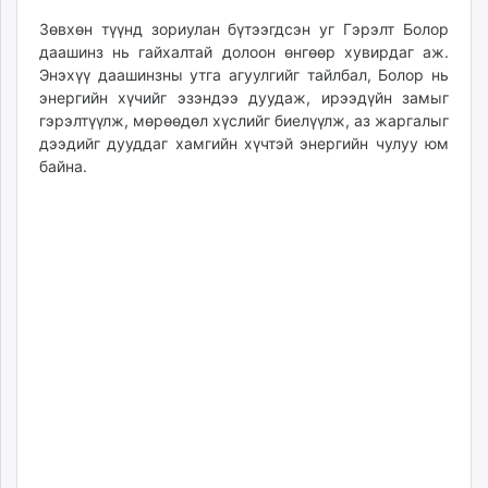
Зөвхөн түүнд зориулан бүтээгдсэн уг Гэрэлт Болор
даашинз нь гайхалтай долоон өнгөөр хувирдаг аж.
Энэхүү даашинзны утга агуулгийг тайлбал, Болор нь
энергийн хүчийг эзэндээ дуудаж, ирээдүйн замыг
гэрэлтүүлж, мөрөөдөл хүслийг биелүүлж, аз жаргалыг
дээдийг дууддаг хамгийн хүчтэй энергийн чулуу юм
байна.