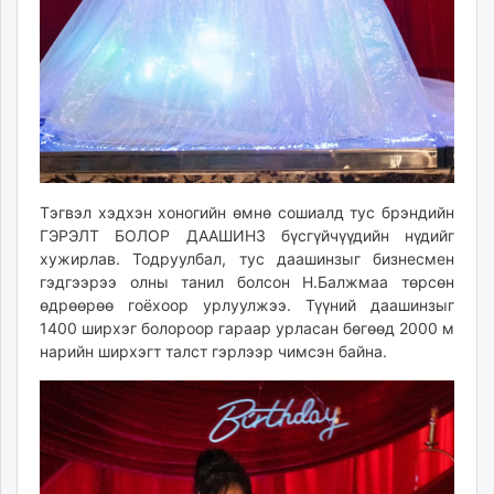
Тэгвэл хэдхэн хоногийн өмнө сошиалд тус брэндийн
ГЭРЭЛТ БОЛОР ДААШИНЗ бүсгүйчүүдийн нүдийг
хужирлав. Тодруулбал, тус даашинзыг бизнесмен
гэдгээрээ олны танил болсон Н.Балжмаа төрсөн
өдрөөрөө гоёхоор урлуулжээ. Түүний даашинзыг
1400 ширхэг болороор гараар урласан бөгөөд 2000 м
нарийн ширхэгт талст гэрлээр чимсэн байна.