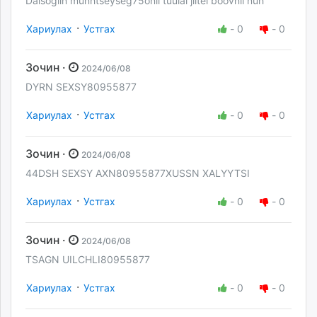
Daisogiin munhtseyseg75onii tuulai jiltei boovnii nuh
·
Хариулах
Устгах
-
0
-
0
Зочин ·
2024/06/08
DYRN SEXSY80955877
·
Хариулах
Устгах
-
0
-
0
Зочин ·
2024/06/08
44DSH SEXSY AXN80955877XUSSN XALYYTSI
·
Хариулах
Устгах
-
0
-
0
Зочин ·
2024/06/08
TSAGN UILCHLI80955877
·
Хариулах
Устгах
-
0
-
0