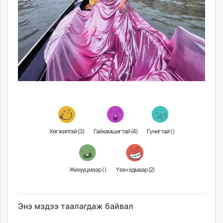
Хөгжилтэй (
3
)
Гайхамшигтай (
4
)
Гунигтай (
)
Жихүүцмээр (
)
Үзэн ядмаар (
2
)
Энэ мэдээ таалагдаж байвал