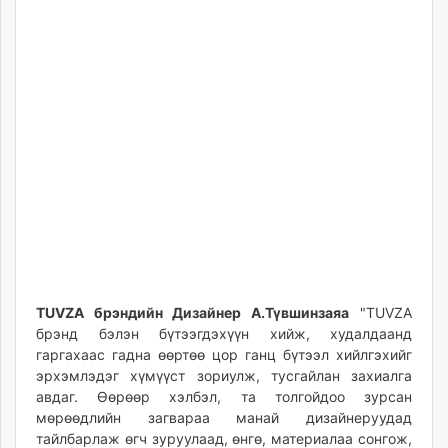
TUVZA брэндийн Дизайнер А.Түвшинзаяа
"TUVZA
брэнд бэлэн бүтээгдэхүүн хийж, худалдаанд
гаргахаас гадна өөртөө цор ганц бүтээл хийлгэхийг
эрхэмлэдэг хүмүүст зориулж, тусгайлан захиалга
авдаг. Өөрөөр хэлбэл, та толгойдоо зурсан
мөрөөдлийн загвараа манай дизайнеруудад
тайлбарлаж өгч зуруулаад, өнгө, материалаа сонгож,