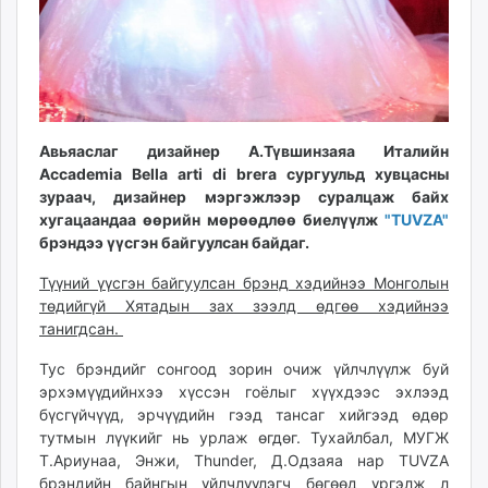
unuudur.mn
isee.mn
mglradio.com
fact.mn
itoim.mn
Авьяаслаг дизайнер А.Түвшинзаяа Италийн
tumen.mn
Accademia Bella arti di brera сургуульд хувцасны
shuum.mn
зураач, дизайнер мэргэжлээр суралцаж байх
times.mn
хугацаандаа өөрийн мөрөөдлөө биелүүлж
"TUVZA"
tvmongolia.mn
брэндээ үүсгэн байгуулсан байдаг.
mass.mn
Түүний үүсгэн байгуулсан брэнд хэдийнээ Монголын
unegui.mn
төдийгүй Хятадын зах зээлд өдгөө хэдийнээ
assa.mn
танигдсан.
toim.mn
Тус брэндийг сонгоод зорин очиж үйлчлүүлж буй
tac.mn
эрхэмүүдийнхээ хүссэн гоёлыг хүүхдээс эхлээд
paparazzi.mn
бүсгүйчүүд, эрчүүдийн гээд тансаг хийгээд өдөр
unread.today
тутмын лүүкийг нь урлаж өгдөг. Тухайлбал, МУГЖ
Т.Ариунаа, Энжи, Thunder, Д.Одзаяа нар TUVZA
брэндийн байнгын үйлчлүүлэгч бөгөөд үргэлж л