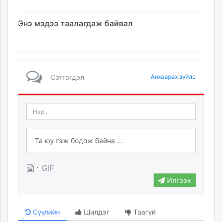
Энэ мэдээ таалагдаж байвал
Сэтгэгдэл
Анхаарах зүйлс
·
GIF
Илгээх
Сүүлийн
Шилдэг
Таагүй