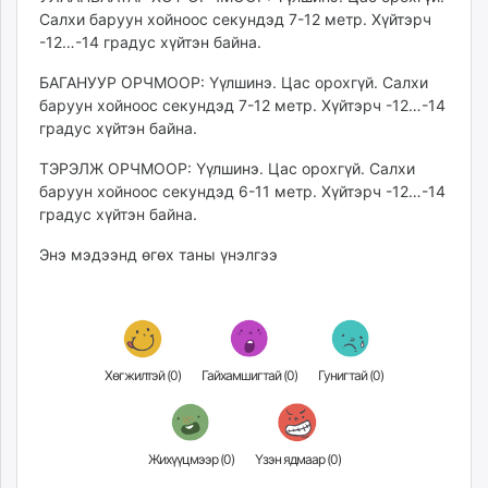
unuudur.mn
Салхи баруун хойноос секундэд 7-12 метр. Хүйтэрч
-12…-14 градус хүйтэн байна.
isee.mn
mglradio.com
БАГАНУУР ОРЧМООР: Үүлшинэ. Цас орохгүй. Салхи
fact.mn
баруун хойноос секундэд 7-12 метр. Хүйтэрч -12…-14
itoim.mn
градус хүйтэн байна.
tumen.mn
ТЭРЭЛЖ ОРЧМООР: Үүлшинэ. Цас орохгүй. Салхи
shuum.mn
баруун хойноос секундэд 6-11 метр. Хүйтэрч -12…-14
times.mn
градус хүйтэн байна.
tvmongolia.mn
Энэ мэдээнд өгөх таны үнэлгээ
mass.mn
unegui.mn
assa.mn
toim.mn
tac.mn
Хөгжилтэй (
0
)
Гайхамшигтай (
0
)
Гунигтай (
0
)
paparazzi.mn
unread.today
Жихүүцмээр (
0
)
Үзэн ядмаар (
0
)