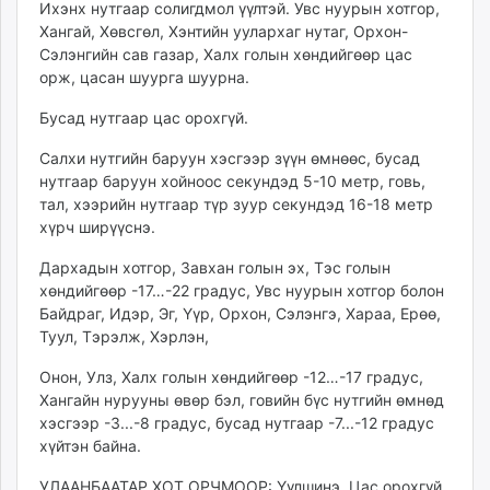
Ихэнх нутгаар солигдмол үүлтэй. Увс нуурын хотгор,
ikon.mn
Хангай, Хөвсгөл, Хэнтийн уулархаг нутаг, Орхон-
mnb.mn
Сэлэнгийн сав газар, Халх голын хөндийгөөр цас
Livetv.mn
орж, цасан шуурга шуурна.
Eguur.mn
Бусад нутгаар цас орохгүй.
24tsag.mn
shuud.mn
Салхи нутгийн баруун хэсгээр зүүн өмнөөс, бусад
eagle.mn
нутгаар баруун хойноос секундэд 5-10 метр, говь,
тал, хээрийн нутгаар түр зуур секундэд 16-18 метр
ergelt.mn
хүрч ширүүснэ.
zarig.mn
today.mn
Дархадын хотгор, Завхан голын эх, Тэс голын
zuv.mn
хөндийгөөр -17…-22 градус, Увс нуурын хотгор болон
Байдраг, Идэр, Эг, Үүр, Орхон, Сэлэнгэ, Хараа, Ерөө,
mminfo.mn
Туул, Тэрэлж, Хэрлэн,
ugluu.mn
urlag.mn
Онон, Улз, Халх голын хөндийгөөр -12…-17 градус,
unen.mn
Хангайн нурууны өвөр бэл, говийн бүс нутгийн өмнөд
хэсгээр -3...-8 градус, бусад нутгаар -7...-12 градус
asu.mn
хүйтэн байна.
shudarga.mn
shuurhai.mn
УЛААНБААТАР ХОТ ОРЧМООР: Үүлшинэ. Цас орохгүй.