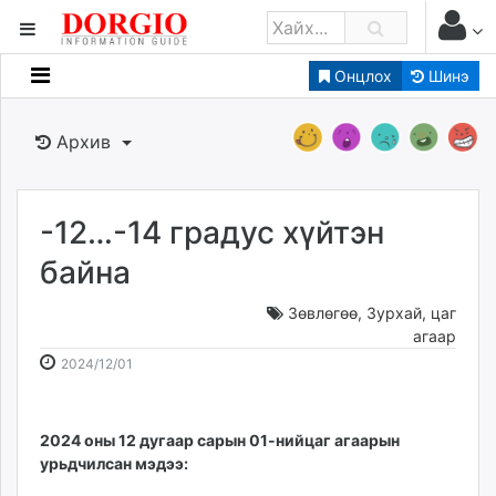
Онцлох
Шинэ
Мэдээллийн
Зар мэдээллийн
Архив
Банк санхүү
Бизнес ААН
Төрийн
-12…-14 градус хүйтэн
Нийслэлийн
байна
Зөвлөгөө
,
Зурхай, цаг
dorgio.mn
агаар
Gogo.mn
2024-
2026-
2024/12/01
caak.mn
12-
08-
news.mn
01
09
zindaa.mn
10:45:41
14:37:09
2024 оны 12 дугаар сарын 01-ний
цаг агаарын
Baabar.mn
урьдчилсан мэдээ:
tovch.mn