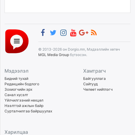
© 2013-2026 он Dorgio.mn, Мэдээллийн хөтөч
MGL Media Group
бүтээсэн.
Мэдээлэл
Хамтрагч
Бидний тухай
Байгууллага
Редакцийн бодлого
Сайтууд
Зохиогчийн эрх
Чөлөөт нийтлэгч
Санал хүсэлт
Үйлчилгээний нөхцөл
Нээлттэй ажлын байр
Сурталчилгаа байршуулах
Харилцаа