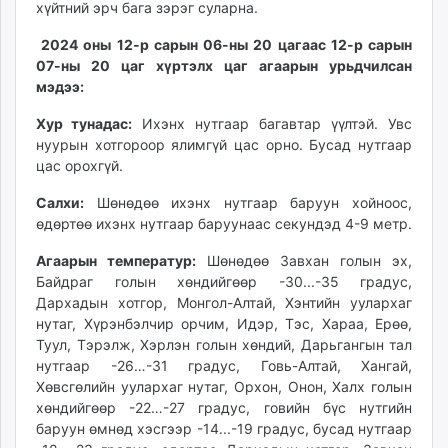
хүйтний эрч бага зэрэг суларна.
ikon.mn
mnb.mn
2024 оны 12-р сарын 06-ны 20 цагаас 12-р сарын
Livetv.mn
07-ны 20 цаг хүртэлх цаг агаарын урьдчилсан
мэдээ:
Eguur.mn
24tsag.mn
Хур тунадас:
Ихэнх нутгаар багавтар үүлтэй. Увс
shuud.mn
нуурын хотгороор ялимгүй цас орно. Бусад нутгаар
eagle.mn
цас орохгүй.
ergelt.mn
Салхи:
Шөнөдөө ихэнх нутгаар баруун хойноос,
zarig.mn
өдөртөө ихэнх нутгаар баруунаас секундэд 4-9 метр.
today.mn
Агаарын температур:
Шөнөдөө Завхан голын эх,
zuv.mn
Байдраг голын хөндийгөөр -30...-35 градус,
mminfo.mn
Дархадын хотгор, Монгол-Алтай, Хэнтийн уулархаг
ugluu.mn
нутаг, Хүрэнбэлчир орчим, Идэр, Тэс, Хараа, Ерөө,
urlag.mn
Туул, Тэрэлж, Хэрлэн голын хөндий, Дарьгангын тал
unen.mn
нутгаар -26…-31 градус, Говь-Алтай, Хангай,
Хөвсгөлийн уулархаг нутаг, Орхон, Онон, Халх голын
asu.mn
хөндийгөөр -22…-27 градус, говийн бүс нутгийн
shudarga.mn
баруун өмнөд хэсгээр -14...-19 градус, бусад нутгаар
shuurhai.mn