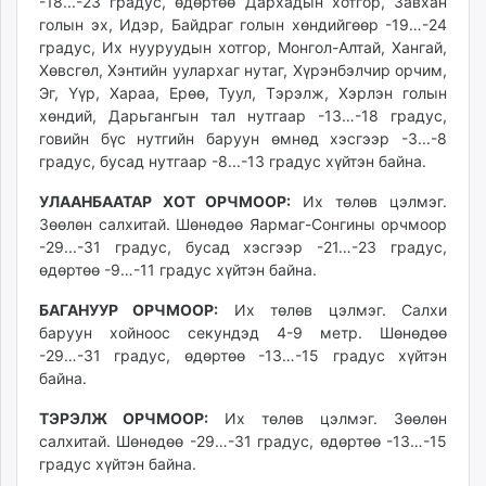
-18...-23 градус, өдөртөө Дархадын хотгор, Завхан
unuudur.mn
голын эх, Идэр, Байдраг голын хөндийгөөр -19…-24
isee.mn
градус, Их нууруудын хотгор, Монгол-Алтай, Хангай,
Хөвсгөл, Хэнтийн уулархаг нутаг, Хүрэнбэлчир орчим,
mglradio.com
Эг, Үүр, Хараа, Ерөө, Туул, Тэрэлж, Хэрлэн голын
fact.mn
хөндий, Дарьгангын тал нутгаар -13…-18 градус,
itoim.mn
говийн бүс нутгийн баруун өмнөд хэсгээр -3...-8
tumen.mn
градус, бусад нутгаар -8...-13 градус хүйтэн байна.
shuum.mn
УЛААНБААТАР ХОТ ОРЧМООР:
Их төлөв цэлмэг.
times.mn
Зөөлөн салхитай. Шөнөдөө Яармаг-Сонгины орчмоор
tvmongolia.mn
-29...-31 градус, бусад хэсгээр -21…-23 градус,
mass.mn
өдөртөө -9…-11 градус хүйтэн байна.
unegui.mn
БАГАНУУР ОРЧМООР:
Их төлөв цэлмэг. Салхи
assa.mn
баруун хойноос секундэд 4-9 метр. Шөнөдөө
toim.mn
-29…-31 градус, өдөртөө -13…-15 градус хүйтэн
tac.mn
байна.
paparazzi.mn
ТЭРЭЛЖ ОРЧМООР:
Их төлөв цэлмэг. Зөөлөн
unread.today
салхитай. Шөнөдөө -29…-31 градус, өдөртөө -13…-15
градус хүйтэн байна.