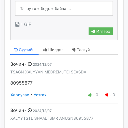
·
GIF
Илгээх
Сүүлийн
Шилдэг
Таагүй
Зочин ·
2024/12/07
TSAGN XALYYXN MEDREMJTEI SEXSDX
80955877
·
Хариулах
Устгах
-
0
-
0
Зочин ·
2024/12/07
XALYYTSTL SHAALTSMR ANUSN80955877