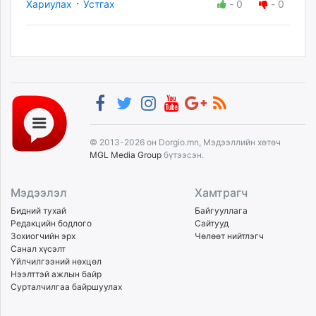
·
Хариулах
Устгах
-
0
-
0
© 2013-2026 он Dorgio.mn, Мэдээллийн хөтөч
MGL Media Group
бүтээсэн.
Мэдээлэл
Хамтрагч
Бидний тухай
Байгууллага
Редакцийн бодлого
Сайтууд
Зохиогчийн эрх
Чөлөөт нийтлэгч
Санал хүсэлт
Үйлчилгээний нөхцөл
Нээлттэй ажлын байр
Сурталчилгаа байршуулах