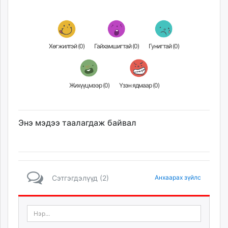
Хөгжилтэй (
0
)
Гайхамшигтай (
0
)
Гунигтай (
0
)
Жихүүцмээр (
0
)
Үзэн ядмаар (
0
)
Энэ мэдээ таалагдаж байвал
Сэтгэгдэлүүд (2)
Анхаарах зүйлс