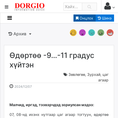
Онцлох
Шинэ
Мэдээллийн
Зар мэдээллийн
Архив
Банк санхүү
Бизнес ААН
Төрийн
Өдөртөө -9…-11 градус
Нийслэлийн
хүйтэн
Зөвлөгөө
,
Зурхай, цаг
dorgio.mn
агаар
Gogo.mn
2024-
2026-
2024/12/07
caak.mn
12-
08-
news.mn
07
08
zindaa.mn
11:03:48
15:26:51
Малчид, иргэд, тээвэрчдэд зориулсан мэдээ:
Baabar.mn
07, 08-нд ихэнх нутгаар цаг агаар тогтуун, өдөртөө
tovch.mn