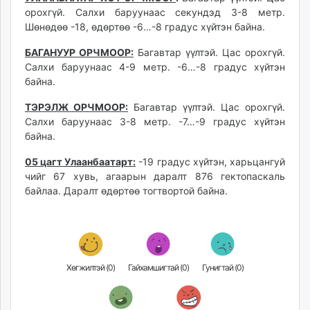
unuudur.mn
орохгүй. Салхи баруунаас секундэд 3-8 метр.
Шөнөдөө -18, өдөртөө -6…-8 градус хүйтэн байна.
isee.mn
mglradio.com
БАГАНУУР ОРЧМООР:
Багавтар үүлтэй. Цас орохгүй.
fact.mn
Салхи баруунаас 4-9 метр. -6…-8 градус хүйтэн
itoim.mn
байна.
tumen.mn
ТЭРЭЛЖ ОРЧМООР:
Багавтар үүлтэй. Цас орохгүй.
shuum.mn
Салхи баруунаас 3-8 метр. -7…-9 градус хүйтэн
times.mn
байна.
tvmongolia.mn
05 цагт Улаанбаатарт:
-19 градус хүйтэн, харьцангуй
mass.mn
чийг 67 хувь, агаарын даралт 876 гектопаскаль
unegui.mn
байлаа. Даралт өдөртөө тогтвортой байна.
assa.mn
toim.mn
tac.mn
paparazzi.mn
Хөгжилтэй (
0
)
Гайхамшигтай (
0
)
Гунигтай (
0
)
unread.today