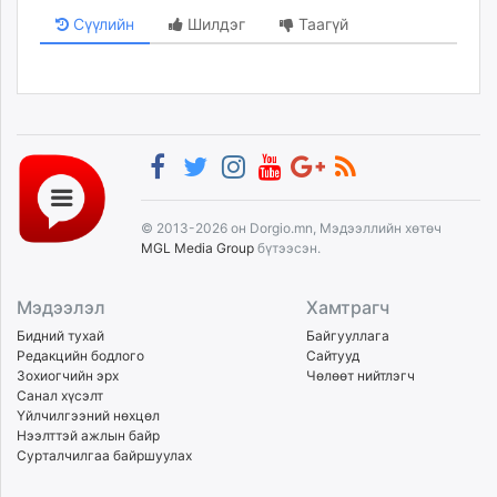
Сүүлийн
Шилдэг
Таагүй
© 2013-2026 он Dorgio.mn, Мэдээллийн хөтөч
MGL Media Group
бүтээсэн.
Мэдээлэл
Хамтрагч
Бидний тухай
Байгууллага
Редакцийн бодлого
Сайтууд
Зохиогчийн эрх
Чөлөөт нийтлэгч
Санал хүсэлт
Үйлчилгээний нөхцөл
Нээлттэй ажлын байр
Сурталчилгаа байршуулах