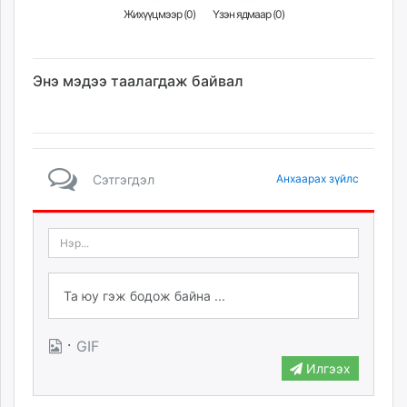
Жихүүцмээр (
0
)
Үзэн ядмаар (
0
)
Энэ мэдээ таалагдаж байвал
Сэтгэгдэл
Анхаарах зүйлс
·
GIF
Илгээх