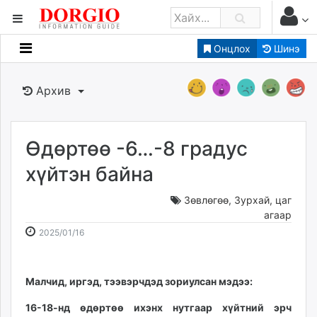
Онцлох
Шинэ
Мэдээллийн
Зар мэдээллийн
Архив
Банк санхүү
Бизнес ААН
Төрийн
Өдөртөө -6…-8 градус
Нийслэлийн
хүйтэн байна
Зөвлөгөө
,
Зурхай, цаг
dorgio.mn
агаар
Gogo.mn
2025-
2026-
2025/01/16
caak.mn
01-
08-
news.mn
16
08
zindaa.mn
09:33:18
01:15:12
Малчид, иргэд, тээвэрчдэд зориулсан мэдээ:
Baabar.mn
16-18-нд өдөртөө ихэнх нутгаар хүйтний эрч
tovch.mn