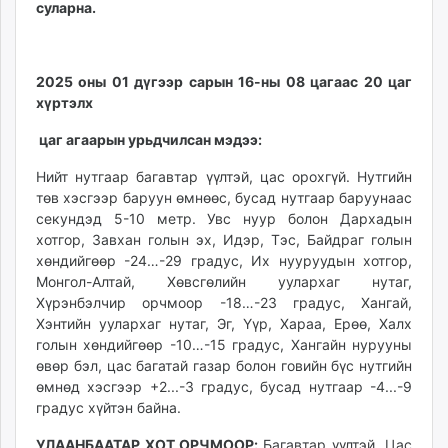
суларна.
ikon.mn
mnb.mn
Livetv.mn
2025 оны 01 дүгээр сарын 16-ны 08 цагаас 20 цаг
Eguur.mn
хүртэлх
24tsag.mn
цаг агаарын урьдчилсан мэдээ:
shuud.mn
eagle.mn
Нийт нутгаар багавтар үүлтэй, цас орохгүй. Нутгийн
ergelt.mn
төв хэсгээр баруун өмнөөс, бусад нутгаар баруунаас
zarig.mn
секундэд 5-10 метр.
Увс нуур болон Дархадын
хотгор, Завхан голын эх, Идэр, Тэс, Байдраг голын
today.mn
хөндийгөөр -24…-29 градус, Их нууруудын хотгор,
zuv.mn
Монгол-Алтай, Хөвсгөлийн уулархаг нутаг,
mminfo.mn
Хүрэнбэлчир орчмоор -18…-23 градус, Хангай,
ugluu.mn
Хэнтийн уулархаг нутаг, Эг, Үүр, Хараа, Ерөө, Халх
urlag.mn
голын хөндийгөөр -10…-15 градус, Хангайн нурууны
unen.mn
өвөр бэл, цас багатай газар болон говийн бүс нутгийн
өмнөд хэсгээр +2...-3 градус, бусад нутгаар -4...-9
asu.mn
градус хүйтэн байна.
shudarga.mn
shuurhai.mn
УЛААНБААТАР ХОТ ОРЧМООР
:
Багавтар үүлтэй. Цас