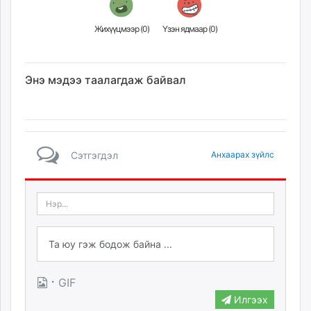
Жихүүцмээр (
0
)
Үзэн ядмаар (
0
)
Энэ мэдээ таалагдаж байвал
Сэтгэгдэл
Анхаарах зүйлс
·
GIF
Илгээх