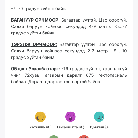
unuudur.mn
-7…-9 градус хүйтэн байна.
isee.mn
БАГАНУУР ОРЧМООР:
Багавтар үүлтэй. Цас орохгүй.
mglradio.com
Салхи баруун хойноос секундэд 4-9 метр. -5…-7
fact.mn
градус хүйтэн байна.
itoim.mn
tumen.mn
ТЭРЭЛЖ ОРЧМООР:
Багавтар үүлтэй. Цас орохгүй.
Салхи баруун хойноос секундэд 2-7 метр. -8…-10
shuum.mn
градус хүйтэн байна.
times.mn
tvmongolia.mn
05 цагт Улаанбаатарт:
-19 градус хүйтэн, харьцангуй
mass.mn
чийг 72хувь, агаарын даралт 875 гектопаскаль
байлаа. Даралт өдөртөө тогтвортой байна.
unegui.mn
assa.mn
toim.mn
tac.mn
paparazzi.mn
unread.today
Хөгжилтэй (
0
)
Гайхамшигтай (
0
)
Гунигтай (
0
)