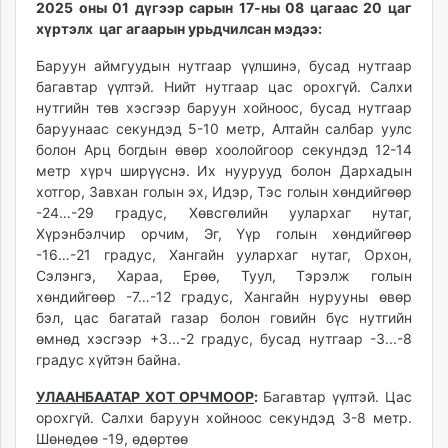
2025 оны 01 дүгээр сарын 17-ны 08 цагаас 20 цаг
ikon.mn
хүртэлх цаг агаарын урьдчилсан мэдээ:
mnb.mn
Livetv.mn
Баруун аймгуудын нутгаар үүлшинэ, бусад нутгаар
багавтар үүлтэй. Нийт нутгаар цас орохгүй. Салхи
Eguur.mn
нутгийн төв хэсгээр баруун хойноос, бусад нутгаар
24tsag.mn
баруунаас секундэд 5-10 метр, Алтайн салбар уулс
shuud.mn
болон Арц богдын өвөр хоолойгоор секундэд 12-14
eagle.mn
метр хүрч ширүүснэ.
Их нуурууд болон Дархадын
ergelt.mn
хотгор, Завхан голын эх, Идэр, Тэс голын хөндийгөөр
-24…-29 градус, Хөвсгөлийн уулархаг нутаг,
zarig.mn
Хүрэнбэлчир орчим, Эг, Үүр голын хөндийгөөр
today.mn
-16…-21 градус, Хангайн уулархаг нутаг, Орхон,
zuv.mn
Сэлэнгэ, Хараа, Ерөө, Туул, Тэрэлж голын
mminfo.mn
хөндийгөөр -7…-12 градус, Хангайн нурууны өвөр
ugluu.mn
бэл, цас багатай газар болон говийн бүс нутгийн
өмнөд хэсгээр +3...-2 градус, бусад нутгаар -3...-8
urlag.mn
градус хүйтэн байна.
unen.mn
asu.mn
УЛААНБААТАР ХОТ ОРЧМООР
:
Багавтар үүлтэй. Цас
shudarga.mn
орохгүй. Салхи баруун хойноос секундэд 3-8 метр.
Шөнөдөө -19, өдөртөө
shuurhai.mn