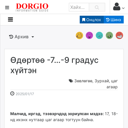
Онцлох
Шинэ
Мэдээллийн
Зар мэдээллийн
Архив
Банк санхүү
Бизнес ААН
Төрийн
Өдөртөө -7…-9 градус
Нийслэлийн
хүйтэн
Зөвлөгөө
,
Зурхай, цаг
dorgio.mn
агаар
Gogo.mn
2025-
2026-
2025/01/17
caak.mn
01-
08-
news.mn
17
06
zindaa.mn
09:11:36
17:37:57
Малчид, иргэд, тээвэрчдэд зориулсан мэдээ:
17, 18-
Baabar.mn
нд ихэнх нутгаар цаг агаар тогтуун байна.
tovch.mn