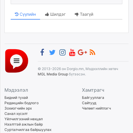
Сүүлийн
Шилдэг
Таагүй
© 2013-2026 он Dorgio.mn, Мэдээллийн хөтөч
MGL Media Group
бүтээсэн.
Мэдээлэл
Хамтрагч
Бидний тухай
Байгууллага
Редакцийн бодлого
Сайтууд
Зохиогчийн эрх
Чөлөөт нийтлэгч
Санал хүсэлт
Үйлчилгээний нөхцөл
Нээлттэй ажлын байр
Сурталчилгаа байршуулах