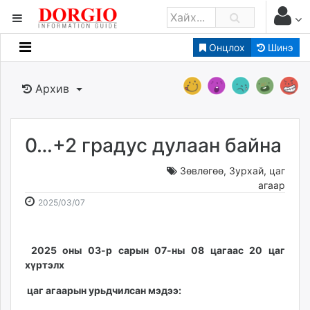
Онцлох
Шинэ
Мэдээллийн
Зар мэдээллийн
Архив
Банк санхүү
Бизнес ААН
Төрийн
0…+2 градус дулаан байна
Нийслэлийн
Зөвлөгөө
,
Зурхай, цаг
агаар
dorgio.mn
2025-
2026-
2025/03/07
03-
08-
Gogo.mn
07
07
caak.mn
08:51:39
11:51:52
2025 оны 03-р сарын 07-ны 08 цагаас 20 цаг
news.mn
хүртэлх
zindaa.mn
Baabar.mn
цаг агаарын урьдчилсан мэдээ:
tovch.mn