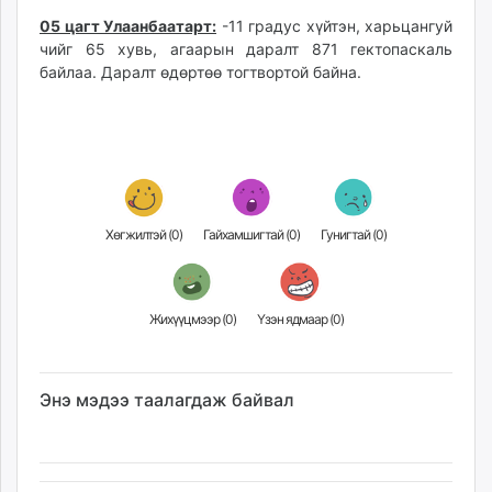
unuudur.mn
05 цагт Улаанбаатарт:
-11 градус хүйтэн, харьцангуй
isee.mn
чийг 65 хувь, агаарын даралт 871 гектопаскаль
байлаа. Даралт өдөртөө тогтвортой байна.
mglradio.com
fact.mn
itoim.mn
tumen.mn
shuum.mn
times.mn
Хөгжилтэй (
0
)
Гайхамшигтай (
0
)
Гунигтай (
0
)
tvmongolia.mn
mass.mn
unegui.mn
Жихүүцмээр (
0
)
Үзэн ядмаар (
0
)
assa.mn
toim.mn
tac.mn
Энэ мэдээ таалагдаж байвал
paparazzi.mn
unread.today