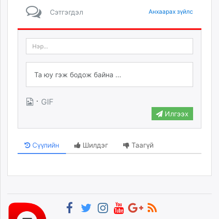
Сэтгэгдэл
Анхаарах зүйлс
·
GIF
Илгээх
Сүүлийн
Шилдэг
Таагүй