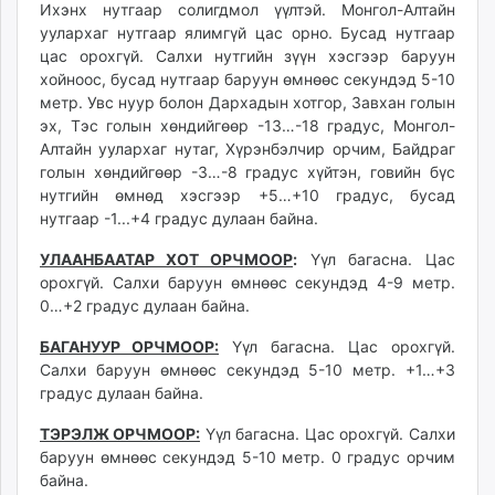
Ихэнх нутгаар солигдмол үүлтэй. Монгол-Алтайн
ikon.mn
уулархаг нутгаар ялимгүй цас орно. Бусад нутгаар
mnb.mn
цас орохгүй. Салхи нутгийн зүүн хэсгээр баруун
Livetv.mn
хойноос, бусад нутгаар баруун өмнөөс секундэд 5-10
Eguur.mn
метр. Увс нуур болон Дархадын хотгор, Завхан голын
эх, Тэс голын хөндийгөөр -13…-18 градус, Монгол-
24tsag.mn
Алтайн уулархаг нутаг, Хүрэнбэлчир орчим, Байдраг
shuud.mn
голын хөндийгөөр -3…-8 градус хүйтэн, говийн бүс
eagle.mn
нутгийн өмнөд хэсгээр +5…+10 градус, бусад
ergelt.mn
нутгаар -1...+4 градус дулаан байна.
zarig.mn
УЛААНБААТАР ХОТ ОРЧМООР
:
Үүл багасна. Цас
today.mn
орохгүй. Салхи баруун өмнөөс секундэд 4-9 метр.
zuv.mn
0…+2 градус дулаан байна.
mminfo.mn
БАГАНУУР ОРЧМООР:
Үүл багасна. Цас орохгүй.
ugluu.mn
Салхи баруун өмнөөс секундэд 5-10 метр. +1…+3
urlag.mn
градус дулаан байна.
unen.mn
asu.mn
ТЭРЭЛЖ ОРЧМООР:
Үүл багасна. Цас орохгүй. Салхи
баруун өмнөөс секундэд 5-10 метр. 0 градус орчим
shudarga.mn
байна.
shuurhai.mn