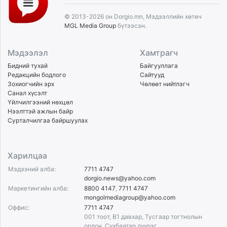
© 2013-2026 он Dorgio.mn, Мэдээллийн хөтөч
MGL Media Group
бүтээсэн.
Мэдээлэл
Хамтрагч
Бидний тухай
Байгууллага
Редакцийн бодлого
Сайтууд
Зохиогчийн эрх
Чөлөөт нийтлэгч
Санал хүсэлт
Үйлчилгээний нөхцөл
Нээлттэй ажлын байр
Сурталчилгаа байршуулах
Харилцаа
Мэдээний алба:
7711 4747
dorgio.news@yahoo.com
Маркетингийн алба:
8800 4147
,
7711 4747
mongolmediagroup@yahoo.com
Оффис:
7711 4747
001 тоот, B1 давхар, Тусгаар тогтнолын
ордон, Сүхбаатар дүүрэг