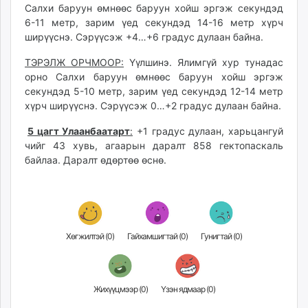
Салхи баруун өмнөөс баруун хойш эргэж секундэд
6-11 метр, зарим үед секундэд 14-16 метр хүрч
ширүүснэ. Сэрүүсэж +4…+6 градус дулаан байна.
ТЭРЭЛЖ ОРЧМООР:
Үүлшинэ. Ялимгүй хур тунадас
орно Салхи баруун өмнөөс баруун хойш эргэж
секундэд 5-10 метр, зарим үед секундэд 12-14 метр
хүрч ширүүснэ. Сэрүүсэж 0…+2 градус дулаан байна.
5 цагт Улаанбаатарт
:
+1 градус дулаан, харьцангуй
чийг 43 хувь, агаарын даралт 858 гектопаскаль
байлаа. Даралт өдөртөө өснө.
Хөгжилтэй (
0
)
Гайхамшигтай (
0
)
Гунигтай (
0
)
Жихүүцмээр (
0
)
Үзэн ядмаар (
0
)