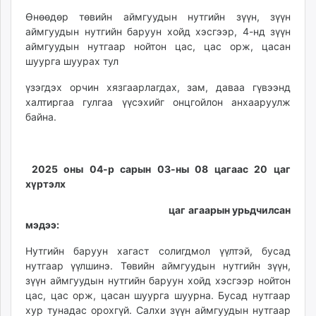
ikon.mn
Өнөөдөр төвийн аймгуудын нутгийн зүүн, зүүн
mnb.mn
аймгуудын нутгийн баруун хойд хэсгээр, 4-нд зүүн
Livetv.mn
аймгуудын нутгаар нойтон цас, цас орж, цасан
шуурга шуурах тул
Eguur.mn
24tsag.mn
үзэгдэх орчин хязгаарлагдах, зам, даваа гүвээнд
shuud.mn
халтиргаа гулгаа үүсэхийг онцгойлон анхааруулж
eagle.mn
байна.
ergelt.mn
zarig.mn
2025 оны 04-р сарын 03-ны 08 цагаас 20 цаг
today.mn
хүртэлх
zuv.mn
mminfo.mn
цаг агаарын урьдчилсан
ugluu.mn
мэдээ:
urlag.mn
Нутгийн баруун хагаст солигдмол үүлтэй, бусад
unen.mn
нутгаар үүлшинэ. Төвийн аймгуудын нутгийн зүүн,
asu.mn
зүүн аймгуудын нутгийн баруун хойд хэсгээр нойтон
shudarga.mn
цас, цас орж, цасан шуурга шуурна. Бусад нутгаар
хур тунадас орохгүй. Салхи зүүн аймгуудын нутгаар
shuurhai.mn