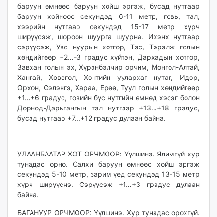
баруун өмнөөс баруун хойш эргэж, бусад нутгаар
unuudur.mn
баруун хойноос секундэд 6-11 метр, говь, тал,
isee.mn
хээрийн нутгаар секундэд 15-17 метр хүрч
mglradio.com
ширүүсэж, шороон шуурга шуурна. Ихэнх нутгаар
fact.mn
сэрүүсэж, Увс нуурын хотгор, Тэс, Тэрэлж голын
itoim.mn
хөндийгөөр +2…-3 градус хүйтэн, Дархадын хотгор,
Завхан голын эх, Хүрэнбэлчир орчим, Монгол-Алтай,
tumen.mn
Хангай, Хөвсгөл, Хэнтийн уулархаг нутаг, Идэр,
shuum.mn
Орхон, Сэлэнгэ, Хараа, Ерөө, Туул голын хөндийгөөр
times.mn
+1…+6 градус, говийн бүс нутгийн өмнөд хэсэг болон
tvmongolia.mn
Дорнод-Дарьгангын тал нутгаар +13…+18 градус,
mass.mn
бусад нутгаар +7...+12 градус дулаан байна.
unegui.mn
assa.mn
toim.mn
УЛААНБААТАР ХОТ ОРЧМООР
: Үүлшинэ. Ялимгүй хур
тунадас орно. Салхи баруун өмнөөс хойш эргэж
tac.mn
секундэд 5-10 метр, зарим үед секундэд 13-15 метр
paparazzi.mn
хүрч ширүүснэ. Сэрүүсэж +1…+3 градус дулаан
unread.today
байна.
БАГАНУУР ОРЧМООР:
Үүлшинэ. Хур тунадас орохгүй.