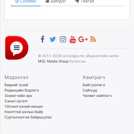
Сүүлийн
Шилдэг
Таагүй
© 2013-2026 он Dorgio.mn, Мэдээллийн хөтөч
MGL Media Group
бүтээсэн.
Мэдээлэл
Хамтрагч
Бидний тухай
Байгууллага
Редакцийн бодлого
Сайтууд
Зохиогчийн эрх
Чөлөөт нийтлэгч
Санал хүсэлт
Үйлчилгээний нөхцөл
Нээлттэй ажлын байр
Сурталчилгаа байршуулах