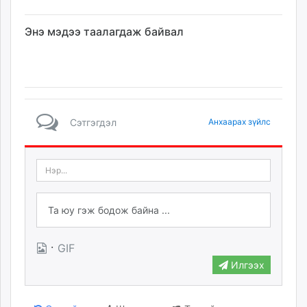
Энэ мэдээ таалагдаж байвал
Сэтгэгдэл
Анхаарах зүйлс
·
GIF
Илгээх