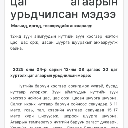
цаг агаарын
ikon.mn
урьдчилсан мэдээ
mnb.mn
Livetv.mn
Малчид, иргэд, тээвэрчдийн анхааралд:
Eguur.mn
24tsag.mn
12-нд зүүн аймгуудын нутгийн зүүн хэсгээр нойтон
shuud.mn
цас, цас орж, цасан шуурга шуурахыг анхааруулж
eagle.mn
байна.
ergelt.mn
zarig.mn
today.mn
2025 оны 04-р сарын 12-ны 08 цагаас 20 цаг
хүртэлх цаг агаарын урьдчилсан мэдээ:
zuv.mn
mminfo.mn
Нутгийн баруун хэсгээр солигдмол үүлтэй, бусад
ugluu.mn
нутгаар үүлэрхэг. Зүүн аймгуудын нутгийн зүүн
urlag.mn
хэсгээр нойтон цас, цас орж, цасан шуурга шуурна.
Салхи ихэнх нутгаар баруун хойноос секундэд 6-11
unen.mn
метр, говь, тал, хээрийн нутгаар секундэд 15-17
asu.mn
метр хүрч ширүүсэж, шороон шуурга шуурна.
shudarga.mn
Агаарын температур нутгийн баруун хагаст дулаарч,
shuurhai.mn
Хэнтийн уулархаг нутаг, Дорнод-Дарьгангын тал