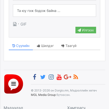
·
GIF
Илгээх
Сүүлийн
Шилдэг
Таагүй
© 2013-2026 он Dorgio.mn, Мэдээллийн хөтөч
MGL Media Group
бүтээсэн.
Мэдээлэл
Хамтрагч