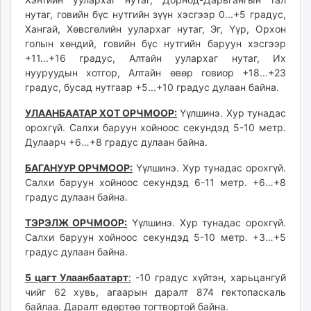
unuudur.mn
нутаг, говийн бүс нутгийн зүүн хэсгээр 0...+5 градус,
Хангай, Хөвсгөлийн уулархаг нутаг, Эг, Үүр, Орхон
isee.mn
голын хөндий, говийн бүс нутгийн баруун хэсгээр
mglradio.com
+11...+16 градус, Алтайн уулархаг нутаг, Их
fact.mn
нууруудын хотгор, Алтайн өвөр говиор +18...+23
itoim.mn
градус, бусад нутгаар +5...+10 градус дулаан байна.
tumen.mn
УЛААНБААТАР ХОТ ОРЧМООР:
Үүлшинэ. Хур тунадас
shuum.mn
орохгүй. Салхи баруун хойноос секундэд 5-10 метр.
times.mn
Дулаарч +6…+8 градус дулаан байна.
tvmongolia.mn
БАГАНУУР ОРЧМООР:
Үүлшинэ. Хур тунадас орохгүй.
mass.mn
Салхи баруун хойноос секундэд 6-11 метр. +6…+8
unegui.mn
градус дулаан байна.
assa.mn
toim.mn
ТЭРЭЛЖ ОРЧМООР:
Үүлшинэ. Хур тунадас орохгүй.
Салхи баруун хойноос секундэд 5-10 метр. +3…+5
tac.mn
градус дулаан байна.
paparazzi.mn
unread.today
5 цагт Улаанбаатарт
:
-10 градус хүйтэн, харьцангуй
чийг 62 хувь, агаарын даралт 874 гектопаскаль
байлаа. Даралт өдөртөө тогтвортой байна.