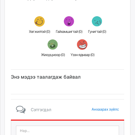
Хөгжилтэй (
0
)
Гайхамшигтай (
0
)
Гунигтай (
0
)
Жихүүцмээр (
0
)
Үзэн ядмаар (
0
)
Энэ мэдээ таалагдаж байвал
Сэтгэгдэл
Анхаарах зүйлс