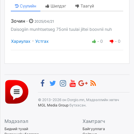
Сүүлийн
Шилдэг
Таагүй
Зочин ·
2025/04/21
Daisogiin munhtsetseg 75onii tuulai jiltei boovnii nuh
·
Хариулах
Устгах
-
0
-
0
© 2013-2026 он Dorgio.mn, Мэдээллийн хөтөч
MGL Media Group
бүтээсэн.
Мэдээлэл
Хамтрагч
Бидний тухай
Байгууллага