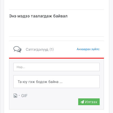
Энэ мэдээ таалагдаж байвал
Сэтгэгдэлүүд (1)
Анхаарах зүйлс
·
GIF
Илгээх