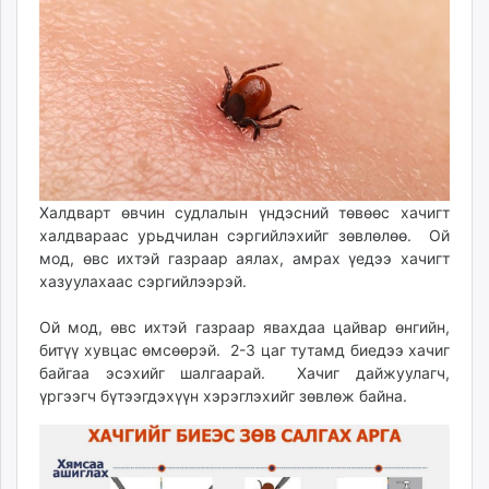
10:26:50
03:46:10
ikon.mn
mnb.mn
Livetv.mn
Eguur.mn
24tsag.mn
shuud.mn
eagle.mn
ergelt.mn
Халдварт өвчин судлалын үндэсний төвөөс хачигт
халдвараас урьдчилан сэргийлэхийг зөвлөлөө. Ой
zarig.mn
мод, өвс ихтэй газраар аялах, амрах үедээ хачигт
today.mn
хазуулахаас сэргийлээрэй.
zuv.mn
mminfo.mn
Ой мод, өвс ихтэй газраар явахдаа цайвар өнгийн,
ugluu.mn
битүү хувцас өмсөөрэй. 2-3 цаг тутамд биедээ хачиг
urlag.mn
байгаа эсэхийг шалгаарай. Хачиг дайжуулагч,
үргээгч бүтээгдэхүүн хэрэглэхийг зөвлөж байна.
unen.mn
asu.mn
shudarga.mn
shuurhai.mn