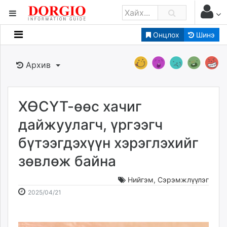
Онцлох
Шинэ
Мэдээллийн
Зар мэдээллийн
Архив
Банк санхүү
Бизнес ААН
Төрийн
ХӨСҮТ-өөс хачиг
Нийслэлийн
дайжуулагч, үргээгч
бүтээгдэхүүн хэрэглэхийг
dorgio.mn
зөвлөж байна
Gogo.mn
caak.mn
Нийгэм
,
Сэрэмжлүүлэг
news.mn
2025-
2026-
2025/04/21
zindaa.mn
04-
08-
Baabar.mn
21
07
tovch.mn