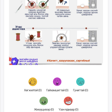
unuudur.mn
isee.mn
mglradio.com
fact.mn
itoim.mn
tumen.mn
shuum.mn
times.mn
tvmongolia.mn
mass.mn
unegui.mn
assa.mn
toim.mn
tac.mn
Хөгжилтэй (
0
)
Гайхамшигтай (
0
)
Гунигтай (
0
)
paparazzi.mn
unread.today
Жихүүцмээр (
0
)
Үзэн ядмаар (
0
)