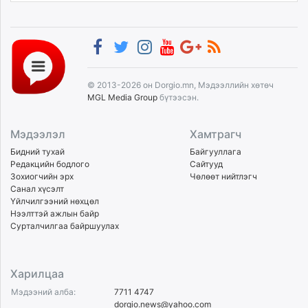
© 2013-2026 он Dorgio.mn, Мэдээллийн хөтөч
MGL Media Group
бүтээсэн.
Мэдээлэл
Хамтрагч
Бидний тухай
Байгууллага
Редакцийн бодлого
Сайтууд
Зохиогчийн эрх
Чөлөөт нийтлэгч
Санал хүсэлт
Үйлчилгээний нөхцөл
Нээлттэй ажлын байр
Сурталчилгаа байршуулах
Харилцаа
Мэдээний алба:
7711 4747
dorgio.news@yahoo.com