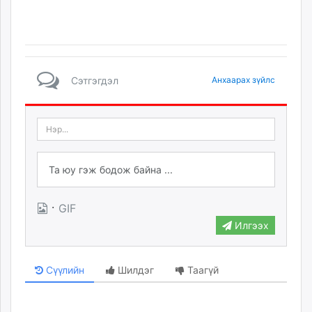
Сэтгэгдэл
Анхаарах зүйлс
·
GIF
Илгээх
Сүүлийн
Шилдэг
Таагүй