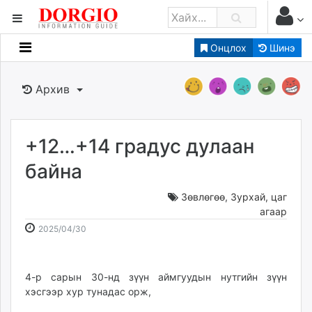
Онцлох
Шинэ
Мэдээллийн
Зар мэдээллийн
Архив
Банк санхүү
Бизнес ААН
Төрийн
+12…+14 градус дулаан
Нийслэлийн
байна
Зөвлөгөө
,
Зурхай, цаг
dorgio.mn
агаар
Gogo.mn
2025-
2026-
2025/04/30
caak.mn
04-
08-
news.mn
30
08
zindaa.mn
09:01:10
14:34:54
4-р сарын 30-нд зүүн аймгуудын нутгийн зүүн
Baabar.mn
хэсгээр хур тунадас орж,
tovch.mn