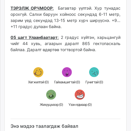
ТЭРЭЛЖ ОРЧМООР
:
Багавтар үүлтэй. Хур тунадас
орохгүй. Салхи баруун хойноос секундэд 6-11 метр,
зарим үед секундэд 13-15 метр хүрч ширүүснэ. +9…
+11 градус дулаан байна.
05 цагт Улаанбаатарт
:
2 градус хүйтэн, харьцангуй
чийг 44 хувь, агаарын даралт 865 гектопаскаль
байлаа. Даралт өдөртөө тогтвортой байна.
Хөгжилтэй (
0
)
Гайхамшигтай (
0
)
Гунигтай (
0
)
Жихүүцмээр (
0
)
Үзэн ядмаар (
0
)
Энэ мэдээ таалагдаж байвал