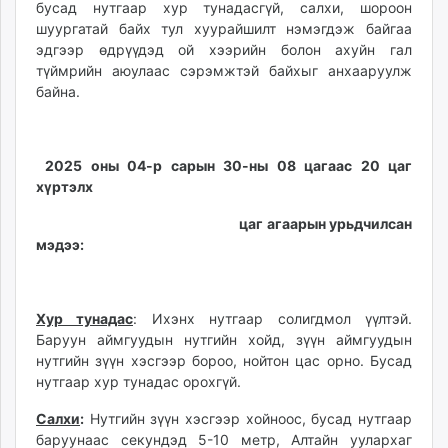
бусад нутгаар хур тунадасгүй, салхи, шороон
ikon.mn
шуургатай байх тул хуурайшилт нэмэгдэж байгаа
mnb.mn
эдгээр өдрүүдэд ой хээрийн болон ахуйн гал
Livetv.mn
түймрийн аюулаас сэрэмжтэй байхыг анхааруулж
Eguur.mn
байна.
24tsag.mn
shuud.mn
eagle.mn
2025 оны 04-р сарын 30-ны 08 цагаас 20 цаг
хүртэлх
ergelt.mn
zarig.mn
цаг агаарын урьдчилсан
today.mn
мэдээ:
zuv.mn
mminfo.mn
ugluu.mn
Хур тунадас
: Ихэнх нутгаар солигдмол үүлтэй.
Баруун аймгуудын нутгийн хойд, зүүн аймгуудын
urlag.mn
нутгийн зүүн хэсгээр бороо, нойтон цас орно. Бусад
unen.mn
нутгаар хур тунадас орохгүй.
asu.mn
shudarga.mn
Салхи
:
Нутгийн зүүн хэсгээр хойноос, бусад нутгаар
баруунаас секундэд 5-10 метр, Алтайн уулархаг
shuurhai.mn