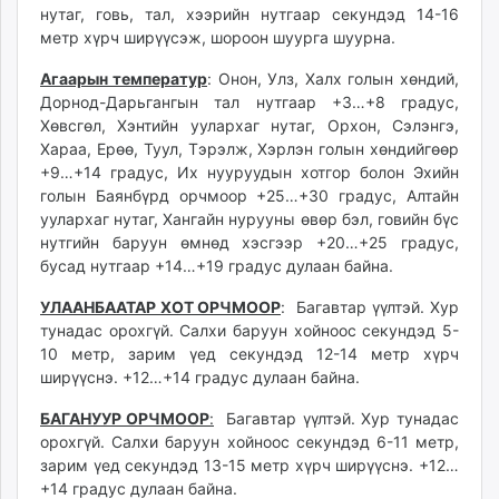
нутаг, говь, тал, хээрийн нутгаар секундэд 14-16
unuudur.mn
метр хүрч ширүүсэж, шороон шуурга шуурна.
isee.mn
mglradio.com
Агаарын температур
: Онон, Улз, Халх голын хөндий,
Дорнод-Дарьгангын тал нутгаар +3…+8 градус,
fact.mn
Хөвсгөл, Хэнтийн уулархаг нутаг, Орхон, Сэлэнгэ,
itoim.mn
Хараа, Ерөө, Туул, Тэрэлж, Хэрлэн голын хөндийгөөр
tumen.mn
+9…+14 градус, Их нууруудын хотгор болон Эхийн
shuum.mn
голын Баянбүрд орчмоор +25…+30 градус, Алтайн
times.mn
уулархаг нутаг, Хангайн нурууны өвөр бэл, говийн бүс
tvmongolia.mn
нутгийн баруун өмнөд хэсгээр +20…+25 градус,
бусад нутгаар +14…+19 градус дулаан байна.
mass.mn
unegui.mn
УЛААНБААТАР ХОТ ОРЧМООР
: Багавтар үүлтэй. Хур
assa.mn
тунадас орохгүй. Салхи баруун хойноос секундэд 5-
toim.mn
10 метр, зарим үед секундэд 12-14 метр хүрч
ширүүснэ. +12…+14 градус дулаан байна.
tac.mn
paparazzi.mn
БАГАНУУР ОРЧМООР
:
Багавтар үүлтэй. Хур тунадас
unread.today
орохгүй. Салхи баруун хойноос секундэд 6-11 метр,
зарим үед секундэд 13-15 метр хүрч ширүүснэ. +12…
+14 градус дулаан байна.