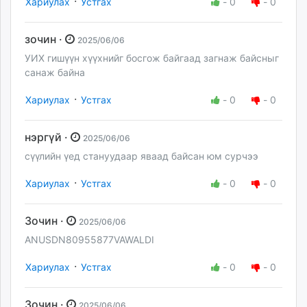
·
Хариулах
Устгах
-
0
-
0
зочин ·
2025/06/06
УИХ гишүүн хүүхнийг босгож байгаад загнаж байсныг
санаж байна
·
Хариулах
Устгах
-
0
-
0
нэргүй ·
2025/06/06
сүүлийн үед стануудаар яваад байсан юм сурчээ
·
Хариулах
Устгах
-
0
-
0
Зочин ·
2025/06/06
ANUSDN80955877VAWALDI
·
Хариулах
Устгах
-
0
-
0
Зочин ·
2025/06/06