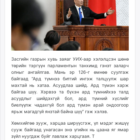
ikon.mn
mnb.mn
Livetv.mn
Eguur.mn
24tsag.mn
shuud.mn
eagle.mn
Засгийн газрын хувь заяаг УИХ-аар хэлэлцсэн шөнө
ergelt.mn
төрийн тэргүүн парламентын танхимд гэнэт заларч
zarig.mn
олныг ангайлгав. Мань эр 126-г өмнөө суулгаж
today.mn
байгаад “Ард түмнээ битгий ингэж талцуулж шар
zuv.mn
махтай нь хатаа. Асуудлаа шийд. Ард түмэн харж
mminfo.mn
байгаа шүү. Хэрвээ та бүхэн ард түмнийхээ талд
асуудлыг шийдэхгүй бол, ард түмний хүслийг
ugluu.mn
биелүүлж чадахгүй бол ард түмэн арай ондоогоор
urlag.mn
ярьж магадгүй янзтай байна шүү” гэж хэлэв.
unen.mn
asu.mn
Хөмхийгөө зууж, харцаа ширүүсгэж, үл мэдэг жишүү
сууж байгаад унагасан энэ үгийнх нь цаана яг ямар
shudarga.mn
зүйл нуугдаж буйг лавлаж харцгаая. Т
shuurhai.mn