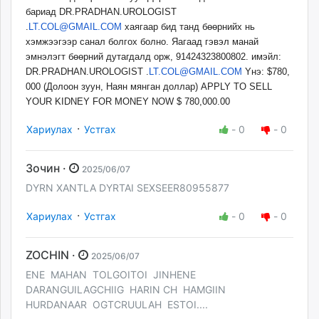
бариад DR.PRADHAN.UROLOGIST
.
LT.COL@GMAIL.COM
хаягаар бид танд бөөрнийх нь
хэмжээгээр санал болгох болно. Яагаад гэвэл манай
эмнэлэгт бөөрний дутагдалд орж, 91424323800802. имэйл:
DR.PRADHAN.UROLOGIST .
LT.COL@GMAIL.COM
Yнэ: $780,
000 (Долоон зуун, Наян мянган доллар) APPLY TO SELL
YOUR KIDNEY FOR MONEY NOW $ 780,000.00
·
Хариулах
Устгах
-
0
-
0
Зочин ·
2025/06/07
DYRN XANTLA DYRTAI SEXSEER80955877
·
Хариулах
Устгах
-
0
-
0
ZOCHIN ·
2025/06/07
ENE MAHAN TOLGOITOI JINHENE
DARANGUILAGCHIIG HARIN CH HAMGIIN
HURDANAAR OGTCRUULAH ESTOI....