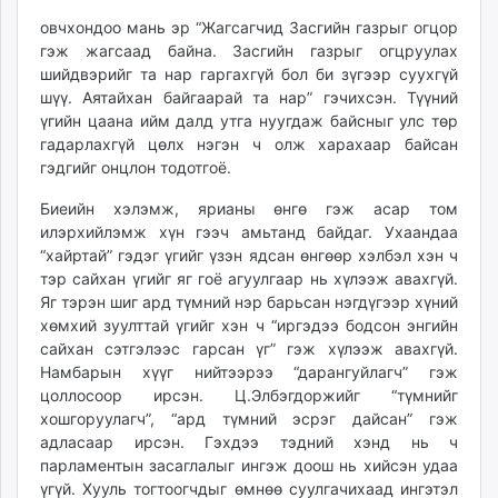
unuudur.mn
овчхондоо мань эр “Жагсагчид Засгийн газрыг огцор
isee.mn
гэж жагсаад байна. Засгийн газрыг огцруулах
шийдвэрийг та нар гаргахгүй бол би зүгээр суухгүй
mglradio.com
шүү. Аятайхан байгаарай та нар” гэчихсэн. Түүний
fact.mn
үгийн цаана ийм далд утга нуугдаж байсныг улс төр
itoim.mn
гадарлахгүй цөлх нэгэн ч олж харахаар байсан
tumen.mn
гэдгийг онцлон тодотгоё.
shuum.mn
Биеийн хэлэмж, ярианы өнгө гэж асар том
times.mn
илэрхийлэмж хүн гээч амьтанд байдаг. Ухаандаа
tvmongolia.mn
“хайртай” гэдэг үгийг үзэн ядсан өнгөөр хэлбэл хэн ч
mass.mn
тэр сайхан үгийг яг гоё агуулгаар нь хүлээж авахгүй.
unegui.mn
Яг тэрэн шиг ард түмний нэр барьсан нэгдүгээр хүний
хөмхий зуулттай үгийг хэн ч “иргэдээ бодсон энгийн
assa.mn
сайхан сэтгэлээс гарсан үг” гэж хүлээж авахгүй.
toim.mn
Намбарын хүүг нийтээрээ “дарангуйлагч” гэж
tac.mn
цоллосоор ирсэн. Ц.Элбэгдоржийг “түмнийг
paparazzi.mn
хошгоруулагч”, “ард түмний эсрэг дайсан” гэж
unread.today
адласаар ирсэн. Гэхдээ тэдний хэнд нь ч
парламентын засаглалыг ингэж доош нь хийсэн удаа
үгүй. Хууль тогтоогчдыг өмнөө суулгачихаад ингэтэл