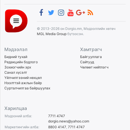
© 2013-2026 он Dorgio.mn, Мэдээллийн хөтөч
MGL Media Group
бүтээсэн.
Мэдээлэл
Хамтрагч
Бидний тухай
Байгууллага
Редакцийн бодлого
Сайтууд
Зохиогчийн эрх
Чөлөөт нийтлэгч
Санал хүсэлт
Үйлчилгээний нөхцөл
Нээлттэй ажлын байр
Сурталчилгаа байршуулах
Харилцаа
Мэдээний алба:
7711 4747
dorgio.news@yahoo.com
Маркетингийн алба:
8800 4147
,
7711 4747