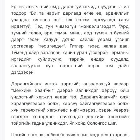
Ер нь аль ч нийгэмд дарангуйлагчид шуудхан л ил
тодоор “Би та нарыг дарлаад өгнө өө, ардчиллыг
уландаа гишгэнэ ээ” гэж сэлэм эргүүлээд гарч
ирдэггүй. Тэд тун чимээгүй “мэндэлцгээдэг”. “Ард
түмний төлөө, ард түмэн минь, ард түмэн л бүхний
дээр” гэсэн халуун дотно, хайлж уярам үгсийг
урсгасаар “төрцгөөдөг”. Гитлер гэхэд яалаа даа.
Түмэнд хайр зарласан хачин уран үгсээрээ Германы
иргэдийг хуйлруулж, төрийн өндөр суудалд
залрангуутаа хүн төрөлхтний эсрэг том дайн
дэгдээсэн.
Дарангуйлагч ингэж төрдгийг анзаарахгүй явсаар
“мөнхийн хаан”-ыг дээрээ залчихдаг хэрсүү биш
үндэстний хөгжил яадаг гээ. Дарангуйлагчийг олж
хараагүйгээсээ болж, хэрсүү байгаагүйгээсээ болж
хүн төрөлхтний хөгжлөөс нийгмээрээ, хэдэн үеэрээ
гээгдэж хоцордог. Товчхондоо дэлхийн хөгжлийн
тойргийн гадна үлдчихдэг. Яг хойд Солонгос шиг.
Цагийн өнгө нэг л биш болчихсоныг мэдэрсэн хэрнээ,