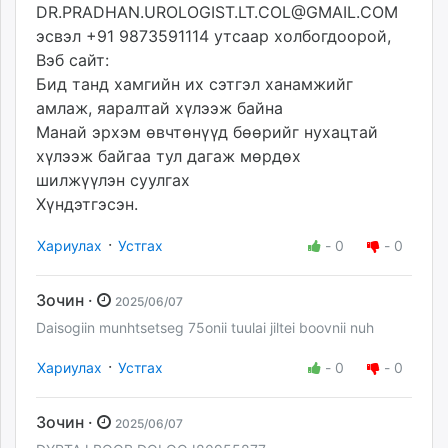
DR.PRADHAN.UROLOGIST.LT.COL@GMAIL.COM
эсвэл +91 9873591114 утсаар холбогдоорой,
Вэб сайт:
Бид танд хамгийн их сэтгэл ханамжийг
амлаж, яаралтай хүлээж байна
Манай эрхэм өвчтөнүүд бөөрийг нухацтай
хүлээж байгаа тул дагаж мөрдөх
шилжүүлэн суулгах
Хүндэтгэсэн.
·
Хариулах
Устгах
-
0
-
0
Зочин ·
2025/06/07
Daisogiin munhtsetseg 75onii tuulai jiltei boovnii nuh
·
Хариулах
Устгах
-
0
-
0
Зочин ·
2025/06/07