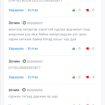
DYRTAJ BOOB DOLOOJ80955877
·
Хариулах
Устгах
-
0
-
0
Зочин ·
2025/06/07
монголд захиргаа хэрэгтэй худлаа ардчилал гээд
анархизм рүү явж байна захиргаадсан улс орон
харин хөгжиж байна Хятад улсыг хар даа
·
Хариулах
Устгах
-
0
-
0
Зочин ·
2025/06/07
DYYDLGN80955877
·
Хариулах
Устгах
-
0
-
0
зочин ·
2025/06/06
сүржин тэгээд даржин эр шүү