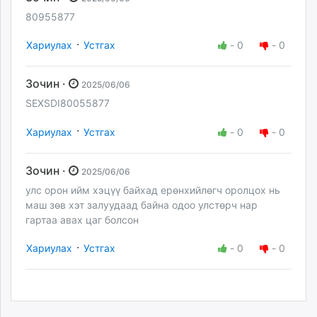
80955877
·
Хариулах
Устгах
-
0
-
0
Зочин ·
2025/06/06
SEXSDI80055877
·
Хариулах
Устгах
-
0
-
0
Зочин ·
2025/06/06
улс орон ийм хэцүү байхад ерөнхийлөгч оролцох нь
маш зөв хэт залуудаад байна одоо улстөрч нар
гартаа авах цаг болсон
·
Хариулах
Устгах
-
0
-
0