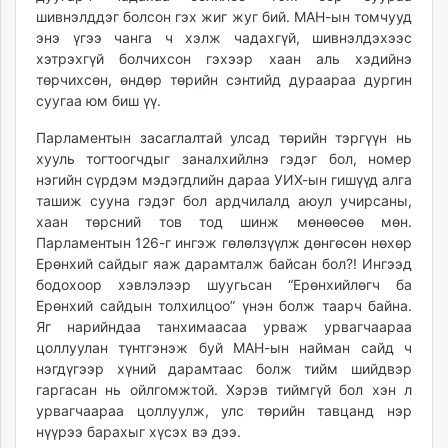
шивнэлддэг болсон гэх жиг жуг бий. МАН-ын томчууд
энэ үгээ чанга ч хэлж чадахгүй, шивнэлдэхээс
хэтрэхгүй болчихсон гэхээр хаан аль хэдийнэ
төрчихсөн, өндөр төрийн сэнтийд дураараа дургин
суугаа юм биш үү.
Парламентын засаглалтай улсад төрийн тэргүүн нь
хууль тогтоогчдыг заналхийлнэ гэдэг бол, номер
нэгийн сүрдэм мэдэгдлийн дараа УИХ-ын гишүүд алга
ташиж сууна гэдэг бол ардчилалд аюул учирсаны,
хаан төрсний тов тод шинж мөнөөсөө мөн.
Парламентын 126-г ингэж гөлөлзүүлж дөнгөсөн нөхөр
Ерөнхий сайдыг яаж дарамталж байсан бол?! Ингээд
бодохоор хэвлэлээр шуугьсан “Ерөнхийлөгч ба
Ерөнхий сайдын толхилцоо” үнэн болж таарч байна.
Яг нарийндаа танхимаасаа урваж урвагчаараа
цоллуулан түнтгэнэж буй МАН-ын найман сайд ч
нэгдүгээр хүний дарамтаас болж тийм шийдвэр
гаргасан нь ойлгомжтой. Хэрэв тиймгүй бол хэн л
урвагчаараа цоллуулж, улс төрийн тавцанд нэр
нүүрээ барахыг хүсэх вэ дээ.