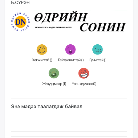
Б.СҮРЭН
Хөгжилтэй (
)
Гайхамшигтай (
)
Гунигтай (
)
Жихүүцмээр (
1
)
Үзэн ядмаар (
0
)
Энэ мэдээ таалагдаж байвал