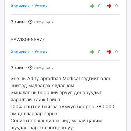
·
Хариулах
Устгах
-
0
-
0
Зочин ·
2025/06/07
SAWI80955877
·
Хариулах
Устгах
-
0
-
0
Зочин ·
2025/06/07
Энэ нь Adity apradhan Medical гэдгийг олон
нийтэд мэдээлэх явдал юм
Эмнэлэг нь бөөрний эрүүл доноруудыг
яаралтай хайж байна
100% ноцтой байгаа хүмүүс бөөрөө 780,000
ам.доллараар зарна.
Сонирхсон хандивлагчид манай цахим
шуудангаар холбогдоно уу: