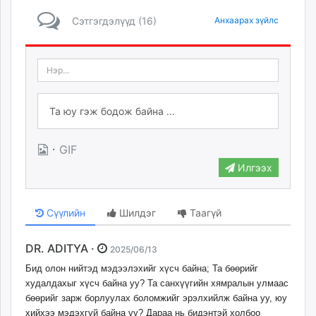
Сэтгэгдэлүүд (16)
Анхаарах зүйлс
·
GIF
Илгээх
Сүүлийн
Шилдэг
Таагүй
DR. ADITYA ·
2025/06/13
Бид олон нийтэд мэдээлэхийг хүсч байна; Та бөөрийг
худалдахыг хүсч байна уу? Та санхүүгийн хямралын улмаас
бөөрийг зарж борлуулах боломжийг эрэлхийлж байна уу, юу
хийхээ мэдэхгүй байна уу? Дараа нь бидэнтэй холбоо