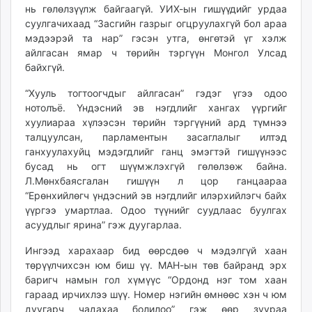
нь гөлөлзүүлж байгаагүй. УИХ-ын гишүүдийг урдаа
суулгачихаад “Засгийн газрыг огцруулахгүй бол араа
мэдээрэй та нар” гэсэн утга, өнгөтэй үг хэлж
айлгасан ямар ч төрийн тэргүүн Монгол Улсад
байхгүй.
“Хууль тогтоогчдыг айлгасан” гэдэг үгээ одоо
нотолъё. Үндэсний эв нэгдлийг хангах үүргийг
хуулиараа хүлээсэн төрийн тэргүүний ард түмнээ
талцуулсан, парламентын засаглалыг илтэд
ганхуулахуйц мэдэгдлийг ганц эмэгтэй гишүүнээс
бусад нь огт шүүмжлэхгүй гөлөлзөж байна.
Л.Мөнхбаясгалан гишүүн л цор ганцаараа
“Ерөнхийлөгч үндэсний эв нэгдлийг илэрхийлэгч байх
үүргээ умартлаа. Одоо түүнийг суудлаас буулгах
асуудлыг ярина” гэж дуугарлаа.
Ингээд харахаар бид өөрсдөө ч мэдэлгүй хаан
төрүүлчихсэн юм биш үү. МАН-ын төв байранд эрх
баригч намын гол хүмүүс “Ордонд нэг том хаан
гараад ирчихлээ шүү. Номер нэгийн өмнөөс хэн ч юм
дуугарч чадахаа болилоо” гэж өөр зуураа