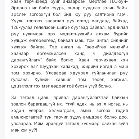
хаан төрчихөөд буйг анзаарсан мөртлөө Л.Оюун-
Эрдэнэ шиг байр суурь, өндөр суудлаа золин байж
эрслэн зогсохгүй бол бид юу руу халтирна гээч.
Хууль тогтоох засаглал руу илтэд халдаад байхад
126-уулаа гөлөлзсөн шигээ суугаад байвал, ардчилал
руу нулимсан эрх мэдэлтнүүдийн алхам бүрийг
хүлцэж өнгөрөөгөөд байвал маш том ангал биднийг
хүлээж байгаа. Тэр ангал нь “өөрийгөө мөнхийн
хаанаар өргөмжилсөн хэнд ч дийлдэхгүй
дарангуйлагч” байх болно. Хаан төрчихвөл хэн
хохирох вэ? Шуудхан хэлэхэд, жирийн иргэд л маш
том хохирно. Улсаараа ядуурал гуйланчлал руу
гулсана. Хувийн хэвшил, том төсөл, хөгжил,
цэцэглэлт гэх мэт өөдрөг гоё бүхэн үгүй болно.
За тэгээд цааш яривал дарангуйлагчтай байхын
зовлон барагдашгүй их. Үгүй ядах нь ээ л иргэд нь
хэдэн үеэрээ хэлмэгдсэн, амиа зогоох төдий
амьжиргаатай тун тарчиг зүдүү амьдрах болно доо,
улсаараа. Ийм ирээдүй тэгээд хүсмээр сайхан зүйл
мөн юм уу?!