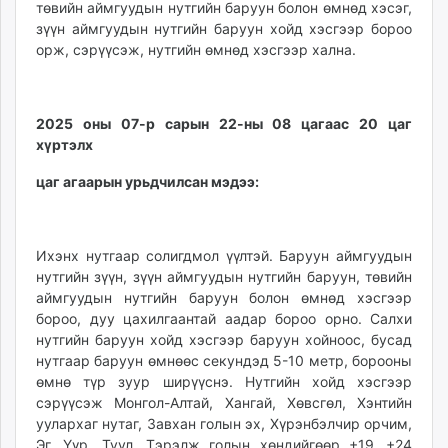
төвийн аймгуудын нутгийн баруун болон өмнөд хэсэг,
ikon.mn
зүүн аймгуудын нутгийн баруун хойд хэсгээр бороо
mnb.mn
орж, сэрүүсэж, нутгийн өмнөд хэсгээр хална.
Livetv.mn
Eguur.mn
24tsag.mn
2025 оны 07-р сарын 22-ны 08 цагаас 20 цаг
shuud.mn
хүртэлх
eagle.mn
цаг агаарын урьдчилсан мэдээ:
ergelt.mn
zarig.mn
today.mn
Ихэнх нутгаар солигдмол үүлтэй. Баруун аймгуудын
zuv.mn
нутгийн зүүн, зүүн аймгуудын нутгийн баруун, төвийн
mminfo.mn
аймгуудын нутгийн баруун болон өмнөд хэсгээр
ugluu.mn
бороо, дуу цахилгаантай аадар бороо орно. Салхи
нутгийн баруун хойд хэсгээр баруун хойноос, бусад
urlag.mn
нутгаар баруун өмнөөс секундэд 5-10 метр, борооны
unen.mn
өмнө түр зуур ширүүснэ. Нутгийн хойд хэсгээр
asu.mn
сэрүүсэж Монгол-Алтай, Хангай, Хөвсгөл, Хэнтийн
shudarga.mn
уулархаг нутаг, Завхан голын эх, Хүрэнбэлчир орчим,
shuurhai.mn
Эг, Үүр, Туул, Тэрэлж голын хөндийгөөр +19…+24