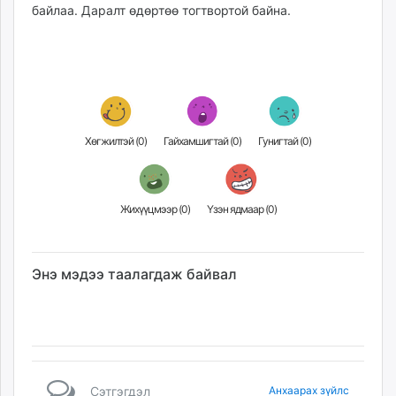
байлаа. Даралт өдөртөө тогтвортой байна.
Хөгжилтэй (
0
)
Гайхамшигтай (
0
)
Гунигтай (
0
)
Жихүүцмээр (
0
)
Үзэн ядмаар (
0
)
Энэ мэдээ таалагдаж байвал
Сэтгэгдэл
Анхаарах зүйлс