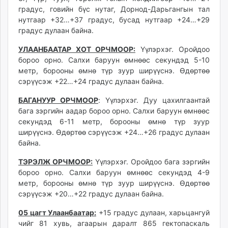
unuudur.mn
градус, говийн бүс нутаг, Дорнод-Дарьгангын тал
нутгаар +32…+37 градус, бусад нутгаар +24…+29
isee.mn
градус дулаан байна.
mglradio.com
fact.mn
УЛААНБААТАР ХОТ ОРЧМООР:
Үүлэрхэг. Оройдоо
itoim.mn
бороо орно. Салхи баруун өмнөөс секундэд 5-10
метр, борооны өмнө түр зуур ширүүснэ. Өдөртөө
tumen.mn
сэрүүсэж +22…+24 градус дулаан байна.
shuum.mn
times.mn
БАГАНУУР ОРЧМООР
: Үүлэрхэг. Дуу цахилгаантай
tvmongolia.mn
бага зэргийн аадар бороо орно. Салхи баруун өмнөөс
секундэд 6-11 метр, борооны өмнө түр зуур
mass.mn
ширүүснэ. Өдөртөө сэрүүсэж +24…+26 градус дулаан
unegui.mn
байна.
assa.mn
toim.mn
ТЭРЭЛЖ ОРЧМООР:
Үүлэрхэг. Оройдоо бага зэргийн
бороо орно. Салхи баруун өмнөөс секундэд 4-9
tac.mn
метр, борооны өмнө түр зуур ширүүснэ. Өдөртөө
paparazzi.mn
сэрүүсэж +20…+22 градус дулаан байна.
unread.today
05 цагт Улаанбаатар:
+15 градус дулаан, харьцангуй
чийг 81 хувь, агаарын даралт 865 гектопаскаль