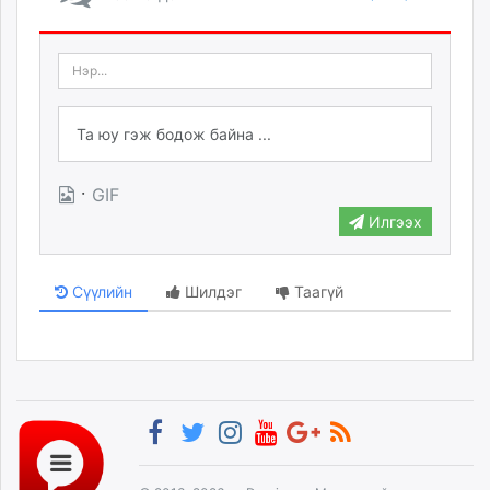
·
GIF
Илгээх
Сүүлийн
Шилдэг
Таагүй