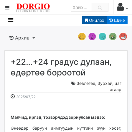
Онцлох
Шинэ
Мэдээллийн
Зар мэдээллийн
Архив
Банк санхүү
Бизнес ААН
Төрийн
+22…+24 градус дулаан,
Нийслэлийн
өдөртөө бороотой
Зөвлөгөө
,
Зурхай, цаг
dorgio.mn
агаар
Gogo.mn
2025-
2026-
2025/07/22
caak.mn
07-
08-
news.mn
22
08
zindaa.mn
07:39:38
05:01:34
Малчид, иргэд, тээвэрчдэд зориулсан мэдээ:
Baabar.mn
Өнөөдөр баруун аймгуудын нутгийн зүүн хэсэг,
tovch.mn