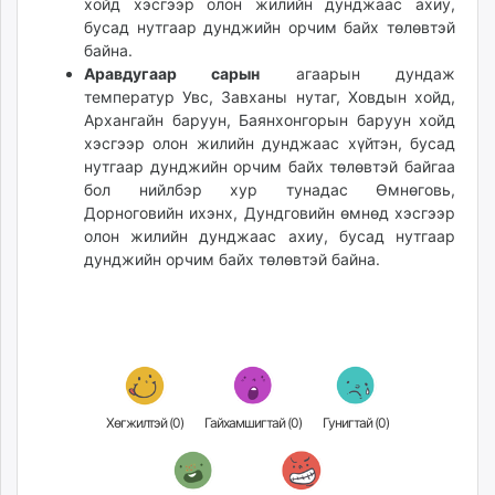
хойд хэсгээр олон жилийн дунджаас ахиу,
бусад нутгаар дунджийн орчим байх төлөвтэй
байна.
Аравдугаар сарын
агаарын дундаж
температур Увс, Завханы нутаг, Ховдын хойд,
Архангайн баруун, Баянхонгорын баруун хойд
хэсгээр олон жилийн дунджаас хүйтэн, бусад
нутгаар дунджийн орчим байх төлөвтэй байгаа
бол нийлбэр хур тунадас Өмнөговь,
Дорноговийн ихэнх, Дундговийн өмнөд хэсгээр
олон жилийн дунджаас ахиу, бусад нутгаар
дунджийн орчим байх төлөвтэй байна.
Хөгжилтэй (
0
)
Гайхамшигтай (
0
)
Гунигтай (
0
)