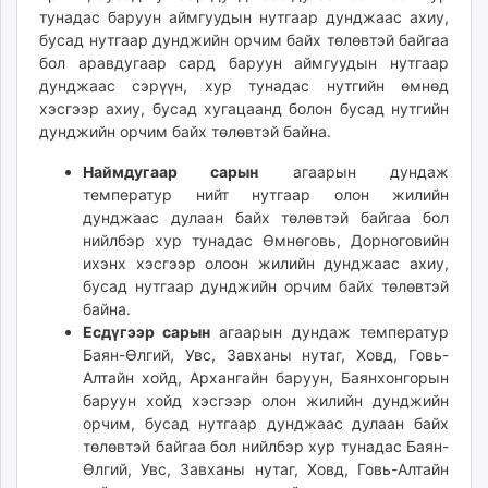
тунадас баруун аймгуудын нутгаар дунджаас ахиу,
unuudur.mn
бусад нутгаар дунджийн орчим байх төлөвтэй байгаа
isee.mn
бол аравдугаар сард баруун аймгуудын нутгаар
mglradio.com
дунджаас сэрүүн, хур тунадас нутгийн өмнөд
fact.mn
хэсгээр ахиу, бусад хугацаанд болон бусад нутгийн
itoim.mn
дунджийн орчим байх төлөвтэй байна.
tumen.mn
Наймдугаар сарын
агаарын дундаж
shuum.mn
температур нийт нутгаар олон жилийн
times.mn
дунджаас дулаан байх төлөвтэй байгаа бол
tvmongolia.mn
нийлбэр хур тунадас Өмнөговь, Дорноговийн
ихэнх хэсгээр олоон жилийн дунджаас ахиу,
mass.mn
бусад нутгаар дунджийн орчим байх төлөвтэй
unegui.mn
байна.
assa.mn
Есдүгээр сарын
агаарын дундаж температур
toim.mn
Баян-Өлгий, Увс, Завханы нутаг, Ховд, Говь-
tac.mn
Алтайн хойд, Архангайн баруун, Баянхонгорын
баруун хойд хэсгээр олон жилийн дунджийн
paparazzi.mn
орчим, бусад нутгаар дунджаас дулаан байх
unread.today
төлөвтэй байгаа бол нийлбэр хур тунадас Баян-
Өлгий, Увс, Завханы нутаг, Ховд, Говь-Алтайн