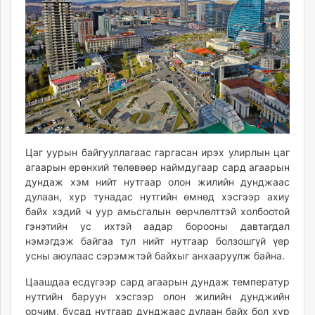
ikon.mn
mnb.mn
Livetv.mn
Eguur.mn
24tsag.mn
shuud.mn
eagle.mn
ergelt.mn
zarig.mn
Цаг уурын байгууллагаас гаргасан ирэх улирлын цаг
агаарын ерөнхий төлөвөөр наймдугаар сард агаарын
today.mn
дундаж хэм нийт нутгаар олон жилийн дунджаас
zuv.mn
дулаан, хур тунадас нутгийн өмнөд хэсгээр ахиу
mminfo.mn
байх хэдий ч уур амьсгалын өөрчлөлттэй холбоотой
ugluu.mn
гэнэтийн ус ихтэй аадар борооны давтагдал
urlag.mn
нэмэгдэж байгаа тул нийт нутгаар болзошгүй үер
усны аюулаас сэрэмжтэй байхыг анхааруулж байна.
unen.mn
asu.mn
Цаашдаа есдүгээр сард агаарын дундаж температур
shudarga.mn
нутгийн баруун хэсгээр олон жилийн дунджийн
shuurhai.mn
орчим, бусад нутгаар дунджаас дулаан байх бол хур