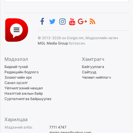
© 2013-2026 он Dorgio.mn, Мэдээллийн хөтөч
MGL Media Group
бүтээсэн.
Мэдээлэл
Хамтрагч
Бидний тухай
Байгууллага
Редакцийн бодлого
Сайтууд
Зохиогчийн эрх
Чөлөөт нийтлэгч
Санал хүсэлт
Үйлчилгээний нөхцөл
Нээлттэй ажлын байр
Сурталчилгаа байршуулах
Харилцаа
Мэдээний алба:
7711 4747
dorgio.news@yahoo.com