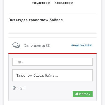
Жихүүцмээр (
0
)
Үзэн ядмаар (
0
)
Энэ мэдээ таалагдаж байвал
Сэтгэгдэлүүд (3)
Анхаарах зүйлс
·
GIF
Илгээх