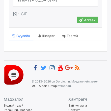
·
GIF
Илгээх
Сүүлийн
Шилдэг
Таагүй
© 2013-2026 он Dorgio.mn, Мэдээллийн хөтөч
MGL Media Group
бүтээсэн.
Мэдээлэл
Хамтрагч
Бидний тухай
Байгууллага
Редакцийн бодлого
Сайтууд