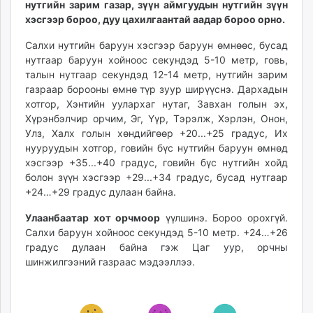
нутгийн зарим газар, зүүн аймгуудын нутгийн зүүн
ikon.mn
хэсгээр бороо, дуу цахилгаантай аадар бороо орно.
mnb.mn
Салхи нутгийн баруун хэсгээр баруун өмнөөс, бусад
Livetv.mn
нутгаар баруун хойноос секундэд 5-10 метр, говь,
Eguur.mn
талын нутгаар секундэд 12-14 метр, нутгийн зарим
24tsag.mn
газраар борооны өмнө түр зуур ширүүснэ. Дархадын
shuud.mn
хотгор, Хэнтийн уулархаг нутаг, Завхан голын эх,
eagle.mn
Хүрэнбэлчир орчим, Эг, Үүр, Тэрэлж, Хэрлэн, Онон,
ergelt.mn
Улз, Халх голын хөндийгөөр +20...+25 градус, Их
нууруудын хотгор, говийн бүс нутгийн баруун өмнөд
zarig.mn
хэсгээр +35...+40 градус, говийн бүс нутгийн хойд
today.mn
болон зүүн хэсгээр +29...+34 градус, бусад нутгаар
zuv.mn
+24…+29 градус дулаан байна.
mminfo.mn
Улаанбаатар хот орчмоор
үүлшинэ. Бороо орохгүй.
ugluu.mn
Салхи баруун хойноос секундэд 5-10 метр. +24…+26
urlag.mn
градус дулаан байна гэж Цаг уур, орчны
unen.mn
шинжилгээний газраас мэдээллээ.
asu.mn
shudarga.mn
shuurhai.mn