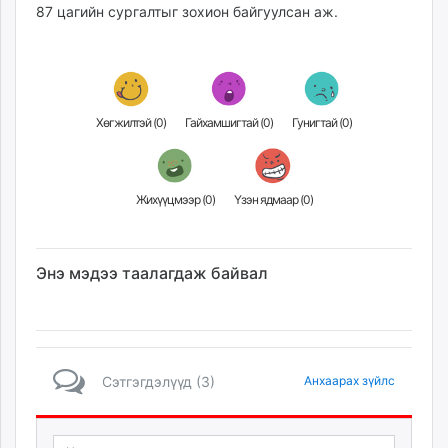
87 цагийн сургалтыг зохион байгуулсан аж.
Хөгжилтэй (
0
)
Гайхамшигтай (
0
)
Гунигтай (
0
)
Жихүүцмээр (
0
)
Үзэн ядмаар (
0
)
Энэ мэдээ таалагдаж байвал
Сэтгэгдэлүүд (3)
Анхаарах зүйлс