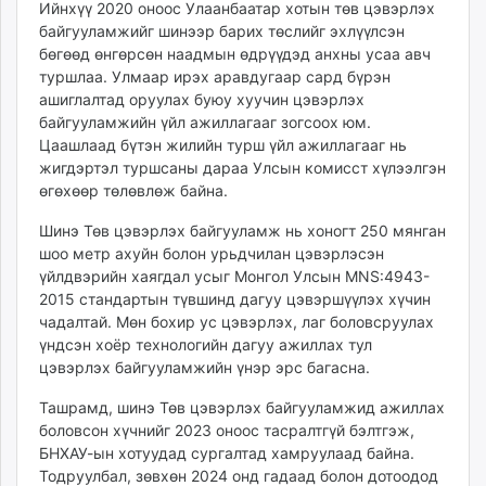
Ийнхүү 2020 оноос Улаанбаатар хотын төв цэвэрлэх
unuudur.mn
байгууламжийг шинээр барих төслийг эхлүүлсэн
isee.mn
бөгөөд өнгөрсөн наадмын өдрүүдэд анхны усаа авч
mglradio.com
туршлаа. Улмаар ирэх аравдугаар сард бүрэн
ашиглалтад оруулах буюу хуучин цэвэрлэх
fact.mn
байгууламжийн үйл ажиллагааг зогсоох юм.
itoim.mn
Цаашлаад бүтэн жилийн турш үйл ажиллагааг нь
tumen.mn
жигдэртэл туршсаны дараа Улсын комисст хүлээлгэн
shuum.mn
өгөхөөр төлөвлөж байна.
times.mn
Шинэ Төв цэвэрлэх байгууламж нь хоногт 250 мянган
tvmongolia.mn
шоо метр ахуйн болон урьдчилан цэвэрлэсэн
mass.mn
үйлдвэрийн хаягдал усыг Монгол Улсын MNS:4943-
unegui.mn
2015 стандартын түвшинд дагуу цэвэршүүлэх хүчин
assa.mn
чадалтай. Мөн бохир ус цэвэрлэх, лаг боловсруулах
toim.mn
үндсэн хоёр технологийн дагуу ажиллах тул
цэвэрлэх байгууламжийн үнэр эрс багасна.
tac.mn
paparazzi.mn
Ташрамд, шинэ Төв цэвэрлэх байгууламжид ажиллах
unread.today
боловсон хүчнийг 2023 оноос тасралтгүй бэлтгэж,
БНХАУ-ын хотуудад сургалтад хамруулаад байна.
Тодруулбал, зөвхөн 2024 онд гадаад болон дотоодод