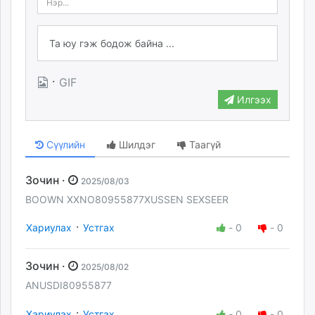
·
GIF
Илгээх
Сүүлийн
Шилдэг
Таагүй
Зочин ·
2025/08/03
BOOWN XXNO80955877XUSSEN SEXSEER
·
Хариулах
Устгах
-
0
-
0
Зочин ·
2025/08/02
ANUSDI80955877
·
Хариулах
Устгах
-
0
-
0