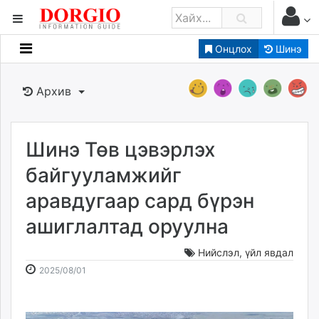
Онцлох
Шинэ
Мэдээллийн
Зар мэдээллийн
Архив
Банк санхүү
Бизнес ААН
Төрийн
Шинэ Төв цэвэрлэх
Нийслэлийн
байгууламжийг
аравдугаар сард бүрэн
dorgio.mn
ашиглалтад оруулна
Gogo.mn
caak.mn
Нийслэл
,
үйл явдал
news.mn
2025-
2026-
2025/08/01
zindaa.mn
08-
08-
Baabar.mn
01
08
tovch.mn