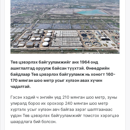
11:18:01
12:23:22
ikon.mn
mnb.mn
Livetv.mn
Eguur.mn
24tsag.mn
shuud.mn
eagle.mn
ergelt.mn
Төв цэвэрлэх байгууламжийг анх 1964 онд
zarig.mn
ашиглалтад оруулж байсан түүхтэй. Өнөөдрийн
today.mn
байдлаар Төв цэвэрлэх байгууламж нь хоногт 160-
zuv.mn
170 мянган шоо метр усыг хүлээн авах хүчин
mminfo.mn
чадалтай.
ugluu.mn
Гэсэн хэдий ч энгийн үед 210 мянган шоо метр, зуны
urlag.mn
улиралд бороо их орохоор 240 мянган шоо метр
unen.mn
хүртэлх усыг хүлээн авч байгаа зэрэг шалтгаанаас
asu.mn
үүдэн Төв цэвэрлэх байгууламжийг томсгох хэрэгцээ
shudarga.mn
шаардлага бий болсон.
shuurhai.mn