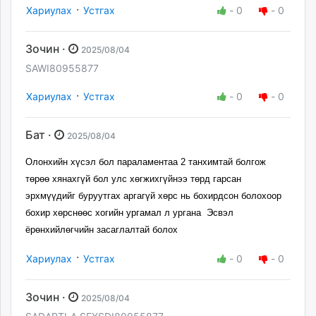
·
Хариулах
Устгах
-
0
-
0
Зочин ·
2025/08/04
SAWI80955877
·
Хариулах
Устгах
-
0
-
0
Бат ·
2025/08/04
Олонхийн хүсэл бол параламентаа 2 танхимтай болгож
төрөө хянахгүй бол улс хөгжихгүйнээ төрд гарсан
эрхмүүдийг буруутгах аргагүй хөрс нь бохирдсон болохоор
бохир хөрснөөс хогийн ургамал л ургана Эсвэл
ёрөнхийлөгчийн засаглалтай болох
·
Хариулах
Устгах
-
0
-
0
Зочин ·
2025/08/04