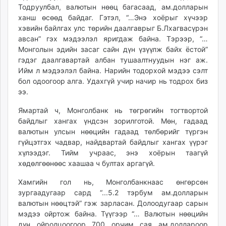
Тодруулбал, валютын нөөц багасаад, ам.долларын
unuudur.mn
ханш өсөөд байдаг. Гэтэл, “…Энэ хоёрыг хүчээр
isee.mn
хэвийн байлгах улс төрийн даалгаврыг Б.Лхагвасүрэн
mglradio.com
авсан” гэх мэдээлэл яригдаж байна. Тэрээр, “…
fact.mn
Монголын эдийн засаг сайн дүн үзүүлж байх ёстой”
itoim.mn
гэдэг даалгавартай албан тушаалтнуудын нэг аж.
Ийм л мэдээлэл байна. Нарийн тодорхой мэдээ сэлт
tumen.mn
бол одоогоор алга. Удахгүй учир начир нь тодрох биз
shuum.mn
ээ.
times.mn
tvmongolia.mn
Ямартай ч, Монголбанк нь төгрөгийн тогтвортой
байдлыг хангах үндсэн зорилготой. Мөн, гадаад
mass.mn
валютын улсын нөөцийн гадаад төлбөрийг түргэн
unegui.mn
гүйцэтгэх чадвар, найдвартай байдлыг хангах үүрэг
assa.mn
хүлээдэг. Тийм учраас, энэ хоёрын таагүй
toim.mn
хөдөлгөөнөөс хаашаа ч бултах аргагүй.
tac.mn
Хамгийн гол нь, Монголбанкнаас өнгөрсөн
paparazzi.mn
зургаадугаар сард “...5.2 тэрбум ам.долларын
unread.today
валютын нөөцтэй” гэж зарласан. Долоодугаар сарын
мэдээ ойртож байна. Түүгээр “… Валютын нөөцийн
дүн ойролцоогоор 700 орчим сая ам.доллароор