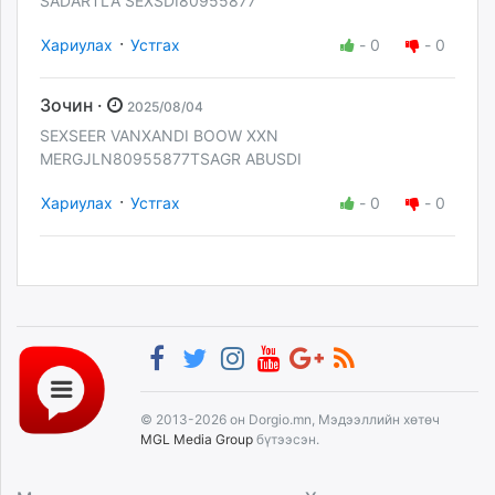
SADARTLA SEXSDI80955877
·
Хариулах
Устгах
-
0
-
0
Зочин ·
2025/08/04
SEXSEER VANXANDI BOOW XXN
MERGJLN80955877TSAGR ABUSDI
·
Хариулах
Устгах
-
0
-
0
© 2013-2026 он Dorgio.mn, Мэдээллийн хөтөч
MGL Media Group
бүтээсэн.