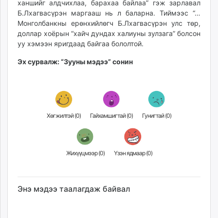
ханшийг алдчихлаа, барахаа байлаа” гэж зарлавал
Б.Лхагвасүрэн маргааш нь л баларна. Тиймээс “…
Монголбанкны ерөнхийлөгч Б.Лхагвасүрэн улс төр,
доллар хоёрын “хайч дундах халиуны зулзага” болсон
уу хэмээн яригдаад байгаа бололтой.
Эх сурвалж: “Зууны мэдээ” сонин
Хөгжилтэй (
0
)
Гайхамшигтай (
0
)
Гунигтай (
0
)
Жихүүцмээр (
0
)
Үзэн ядмаар (
0
)
Энэ мэдээ таалагдаж байвал