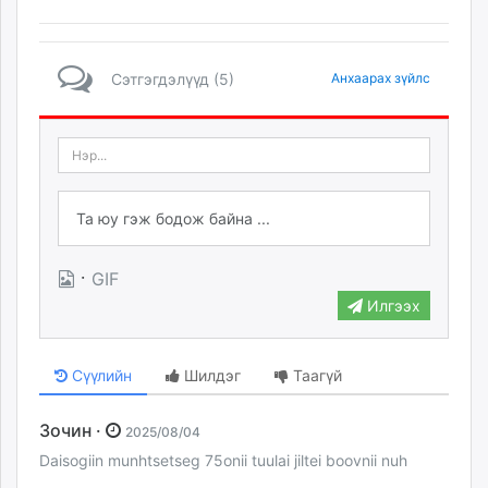
Сэтгэгдэлүүд (5)
Анхаарах зүйлс
·
GIF
Илгээх
Сүүлийн
Шилдэг
Таагүй
Зочин ·
2025/08/04
Daisogiin munhtsetseg 75onii tuulai jiltei boovnii nuh