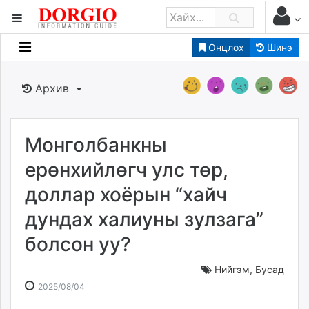
Онцлох
Шинэ
Мэдээллийн
Зар мэдээллийн
Архив
Банк санхүү
Бизнес ААН
Төрийн
Монголбанкны
Нийслэлийн
ерөнхийлөгч улс төр,
доллар хоёрын “хайч
dorgio.mn
дундах халиуны зулзага”
Gogo.mn
caak.mn
болсон уу?
news.mn
zindaa.mn
Нийгэм
,
Бусад
2025-
2026-
Baabar.mn
2025/08/04
08-
08-
tovch.mn