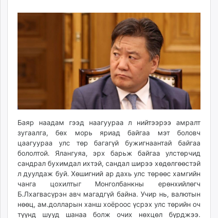
04
09
ikon.mn
11:02:18
22:49:04
mnb.mn
Livetv.mn
Eguur.mn
24tsag.mn
shuud.mn
eagle.mn
ergelt.mn
zarig.mn
today.mn
Баяр наадам гээд наагуураа л нийтээрээ амралт
zuv.mn
зугаалга, бөх морь яриад байгаа мэт боловч
mminfo.mn
цаагуураа улс төр багагүй бужигнаантай байгаа
бололтой. Ялангуяа, эрх барьж байгаа улстөрчид
ugluu.mn
сандрал бухимдал ихтэй, сандал ширээ хөдөлгөөстэй
urlag.mn
л дуулдаж буй. Хөшигний ар дахь улс төрөөс хамгийн
unen.mn
чанга цохилтыг Монголбанкны ерөнхийлөгч
asu.mn
Б.Лхагвасүрэн авч магадгүй байна. Учир нь, валютын
shudarga.mn
нөөц, ам.долларын ханш хоёроос үсрэх улс төрийн оч
shuurhai.mn
түүнд шууд шанаа болж очих нөхцөл бүрджээ.