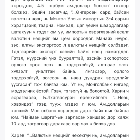
хорогдож, 4.5 тэрбум ам.доллар болсон” гэхээр
болжээ. Эдийн засагчид “…Өнгөрсөн сард байсан
валютын нөөц нь Монгол Улсын импортын 3-4 сарын
хэрэгцээнд таарна. Нэмээд, цаг үеийн шаардлагаар
шатахуун ч гэдэг юм уу, импортын хэрэглээний өсөлт
валютын нөөцийг өм цөм хороодог. Манайх нүүрс,
зэс, алтны экспортоос л валютын нөөцийг сэлбэдэг.
Тэдгээрийн экспорт хэвийн байж нөөц нэмэгддэг.
Гэтэл, нүүрсний үнэ бууралттай, зэсийн экспортоос
орлого орох эсэх нь тодорхойгүй, алтнаас олох
хүлээлт уналттай байна. Ингэхээр, орлого
тодорхойгүй, зогссон нь нөөц дундрах эрсдэлийг
үүсгэсэн” гэж байгаа юм. Уг нь, Монголбанк ингээд
мэдээлчих ёстой. Гэвч, тэгэхгүй нь бололтой. Харин ч
эсрэгээрээ, Б.Лхагвасүрэн ерөнхийлөгч “…Нөөц
хэвэндээ” гээд тууж мэдэх л юм. Ам.долларын
ханшийг Монголбанк хэрэндээ дарж байх шиг байгаа
юм. “Найман шарга”-ын зарласан ханшаас дор хаяж
10-аад төгрөгөөр дарахаас өөр яах ч билээ дээ.
Хэрэв, “…Валютын нөөцийг нөхөхгүй нь, ам.долларын