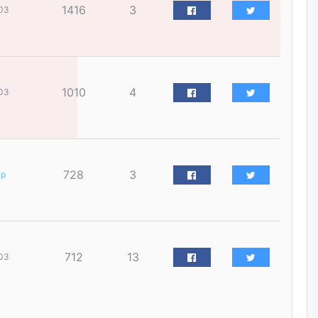
наймдугаар сарын 14-нөөс
1416
3
03
ажиллуулж эхэлнэ
өчигдѳр
Орон сууц, нийтийн аж ахуй,
авто зам, тохижилт
1010
4
03
үйлчилгээний ажилтнуудын
ХАРИЛЦАА хандлагатай
холбоотой ГОМДОЛ их байгааг
дурдлаа
өчигдѳр
728
3
ар
Бариста хийх нь залуусын
дунд яагаад трэнд болов
өчигдѳр
Өмгөөлөгч Б.Оюунбилэг:
712
13
03
"Урьхан" Б.Чинбат гэж хүн
бизнес хамтрагчаа гүтгэж
хууль хяналтын байгууллагаар
шалгуулж, торны цаана
суулгана гэх мэтээр дарамталдаг