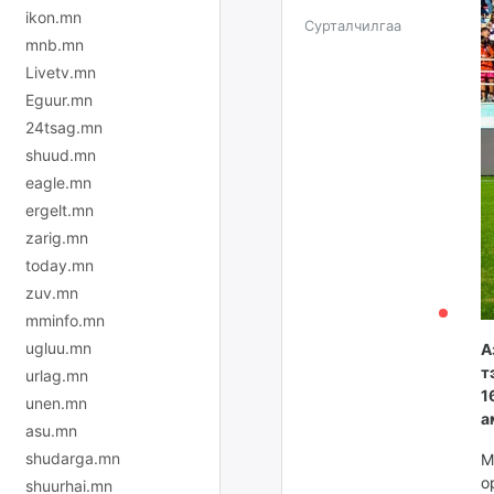
ikon.mn
Сурталчилгаа
mnb.mn
Livetv.mn
Eguur.mn
24tsag.mn
shuud.mn
eagle.mn
ergelt.mn
zarig.mn
today.mn
zuv.mn
mminfo.mn
ugluu.mn
А
т
urlag.mn
1
unen.mn
а
asu.mn
shudarga.mn
М
о
shuurhai.mn