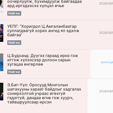
оочерлуулж, бухимдуулж байгаадаа
2026/08/
ард иргэдээсээ хүлцэл өчье
Нийгэм
УЕПГ: “Хоригдол Ц.Амгаланбаатар
cуллагдаагүй хорих ангид ял эдэлж
2026/08/
байгаа“
Нийгэм
Ц.Будханд: Дүүгээ гараад ирнэ гэж
итгэж хүлээсээр долоон сарын
уржигд
хугацаа өнгөрлөө
Нийгэм
Э.Бат-Үүл: Оросууд Монголын
шатахууны хараат байдлыг хадгалах
2026/08/
сонирхолтой учраас өгөхгүй
гэдэггүй, дандаа өгнө гэж хуурч,
тайвшруулсаар ирсэн