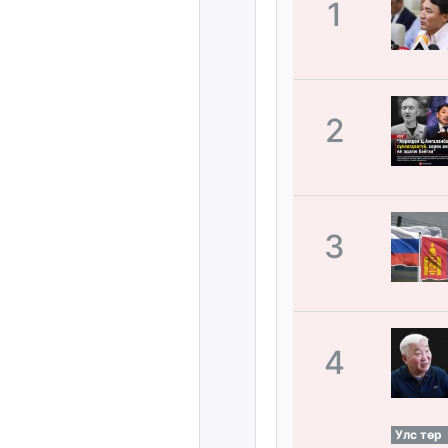
1
2
3
4
Улс төр