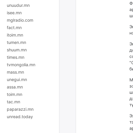
Ф
unuudur.mn
а
isee.mn
ш
mglradio.com
Э
fact.mn
н
itoim.mn
tumen.mn
Э
shuum.mn
д
с
times.mn
"
tvmongolia.mn
б
mass.mn
unegui.mn
М
э
assa.mn
ш
toim.mn
д
tac.mn
т
paparazzi.mn
Э
unread.today
т
а