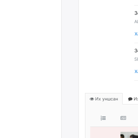
A
Х
S
Х
Их уншсан
Их