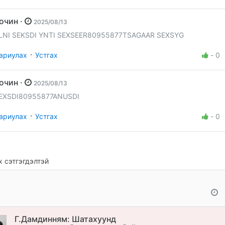
Зочин ·
2025/08/13
LNI SEKSDI YNTI SEXSEER80955877TSAGAAR SEXSYG
·
ариулах
Устгах
-
0
Зочин ·
2025/08/13
EXSDI80955877ANUSDI
·
ариулах
Устгах
-
0
 сэтгэгдэлтэй
Г.Дамдинням: Шатахуунд