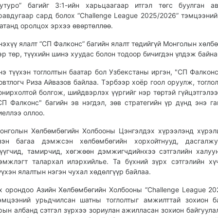
утуро” багийг 3:1-ийн харьцаагаар итгэл төгс буулган а
равдугаар сард болох “Challenge League 2025/2026” тэмцээний
атанд оролцох эрхээ өвөртөллөө.
нэхүү ялалт “СП Фалконс” багийн ялалт төдийгүй Монголын хөлб
эр төр, түүхийн шинэ хуудас болон тодоор бичигдэн үлдэж байна
нэ түүхэн тоглолтын баатар бол Узбекстаны иргэн, "СП Фалконс
овтлогч Риза Айвазов байлаа. Тэрбээр хоёр гоол оруулж, тоглол
онирхолтой болгож, шийдвэрлэх үүргийг нэр төртэй гүйцэтгэлээ
СП Фалконс" багийн эв нэгдэл, зөв стратегийн үр дүнд энэ г
иеллээ оллоо.
онголын Хөлбөмбөгийн Холбооны Цэнгэлдэх хүрээлэнд хүрэ
зэн багаа дэмжсэн хөлбөмбөгийн хорхойтнууд, дасгалжуу
үүгчид, тамирчид, хөгжөөн дэмжигчдийнхээ сэтгэлийн халуу
эмжлэгт талархал илэрхийлье. Та бүхний зүрх сэтгэлийн хү
үүхэн ялалтын нэгэн чухал хөдөлгүүр байлаа.
х орондоо Азийн Хөлбөмбөгийн Холбооны “Challenge League 20
эмцээний урьдчилсан шатны тоглолтыг амжилттай зохион б
рын албанд сэтгэл зүрхээ зориулан ажилласан зохион байгуулал