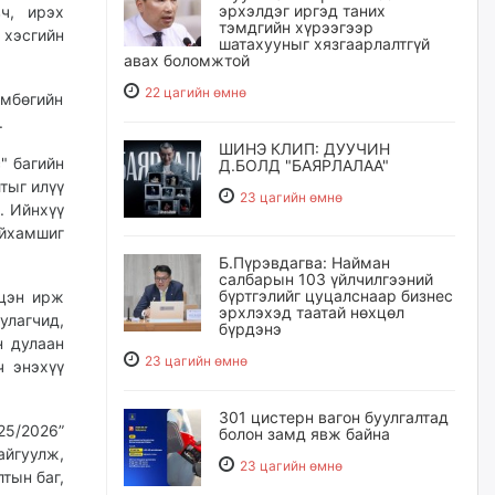
эрхэлдэг иргэд таних
вч, ирэх
тэмдгийн хүрээгээр
 хэсгийн
шатахууныг хязгаарлалтгүй
авах боломжтой
22 цагийн өмнө
өмбөгийн
.
ШИНЭ КЛИП: ДУУЧИН
" багийн
Д.БОЛД "БАЯРЛАЛАА"
тыг илүү
23 цагийн өмнө
. Ийнхүү
айхамшиг
Б.Пүрэвдагва: Найман
салбарын 103 үйлчилгээний
бүртгэлийг цуцалснаар бизнес
лцэн ирж
эрхлэхэд таатай нөхцөл
лагчид,
бүрдэнэ
н дулаан
23 цагийн өмнө
ч энэхүү
301 цистерн вагон буулгалтад
25/2026”
болон замд явж байна
айгуулж,
23 цагийн өмнө
тын баг,