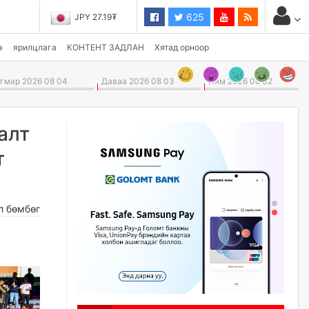
625
JPY 27.19₮
э
ярилцлага
КОНТЕНТ ЗАДЛАН
Хятад орноор
мар 2026 08 04
Даваа 2026 08 03
Ням 2026 08 02
алт
т
л бөмбөг