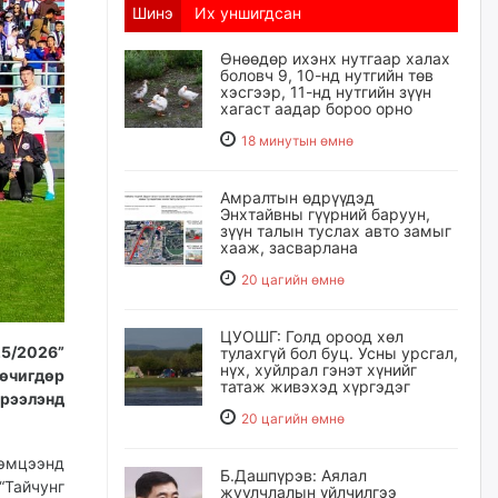
Шинэ
Их уншигдсан
Өнөөдөр ихэнх нутгаар халах
боловч 9, 10-нд нутгийн төв
хэсгээр, 11-нд нутгийн зүүн
хагаст аадар бороо орно
18 минутын өмнө
Амралтын өдрүүдэд
Энхтайвны гүүрний баруун,
зүүн талын туслах авто замыг
хааж, засварлана
20 цагийн өмнө
ЦУОШГ: Голд ороод хөл
5/2026”
тулахгүй бол буц. Усны урсгал,
нүх, хуйлрал гэнэт хүнийг
өчигдөр
татаж живэхэд хүргэдэг
рээлэнд
20 цагийн өмнө
тэмцээнд
Б.Дашпүрэв: Аялал
“Тайчунг
жуулчлалын үйлчилгээ