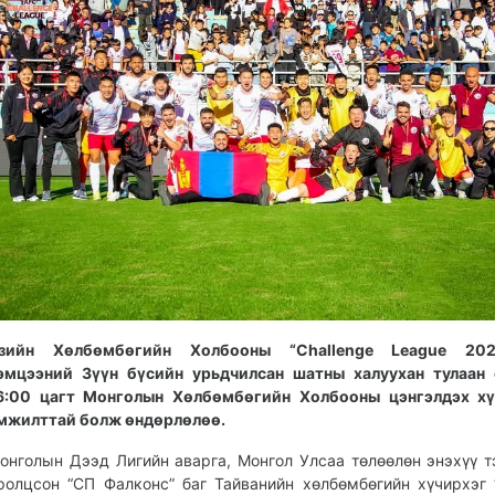
зийн Хөлбөмбөгийн Холбооны “Challenge League 202
эмцээний Зүүн бүсийн урьдчилсан шатны халуухан тулаан 
6:00 цагт Монголын Хөлбөмбөгийн Холбооны цэнгэлдэх хү
мжилттай болж өндөрлөлөө.
онголын Дээд Лигийн аварга, Монгол Улсаа төлөөлөн энэхүү 
ролцсон “СП Фалконс” баг Тайванийн хөлбөмбөгийн хүчирхэг 