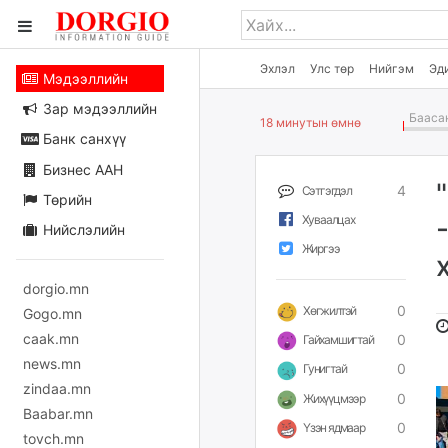
Эхлэл
Улс төр
Нийгэм
Эд
Мэдээллийн
Зар мэдээллийн
Баасан
18 минутын өмнө
Банк санхүү
Бизнес ААН
4
Сэтгэгдэл
Төрийн
Хуваалцах
Нийслэлийн
Жиргээ
dorgio.mn
0
Хөгжилтэй
Gogo.mn
caak.mn
0
Гайхамшигтай
news.mn
0
Гунигтай
zindaa.mn
0
Жихүүцмээр
Baabar.mn
0
Үзэн ядмаар
tovch.mn