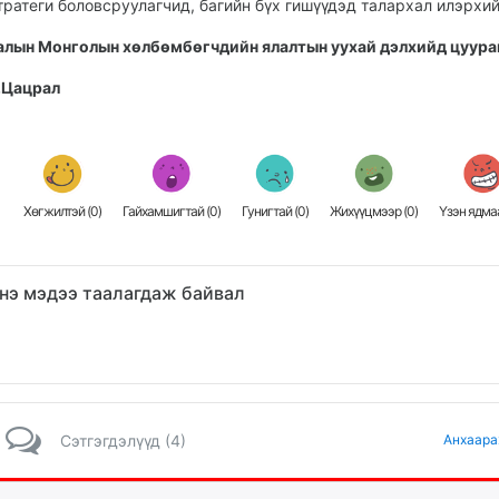
тратеги боловсруулагчид, багийн бүх гишүүдэд талархал илэрхий
алын Монголын хөлбөмбөгчдийн ялалтын уухай дэлхийд цуура
.Цацрал
Хөгжилтэй (
0
)
Гайхамшигтай (
0
)
Гунигтай (
0
)
Жихүүцмээр (
0
)
Үзэн ядмаа
нэ мэдээ таалагдаж байвал
Сэтгэгдэлүүд (4)
Анхаара