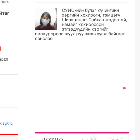
лье.
СУИС-ийн бүлэг хүчингийн
йтаг
хэргийн хохирогч, тэмцэгч
Шинэцэцэг: Сайхан мэдээтэй,
намайг хохироосон
этгээдүүдийн хэргийг
прокуророос шүүх рүү шилжүүлж байгааг
сонслоо
23 цагийн өмнө
р (
0
)
Өчигдрийн байдлаар ₮10000
доош дүнгээр шатахууны
худалдан авалт хийсэн 1500
баримт бүртгэгджээ
23 цагийн өмнө
Шатахуун олголтыг 50,000
төгрөгөөр хязгаарласныг
нэмэгдүүлж 100,000 төгрөгт
хүргэхээр судалж байгаа
х зүйлс
24 цагийн өмнө