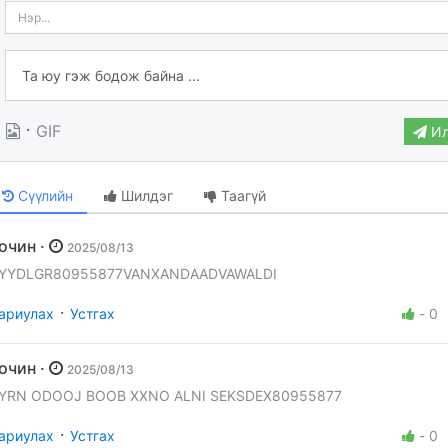
·
GIF
Ил
Сүүлийн
Шилдэг
Таагүй
Зочин ·
2025/08/13
YYDLGR80955877VANXANDAADVAWALDI
·
ариулах
Устгах
-
0
Зочин ·
2025/08/13
YRN ODOOJ BOOB XXNO ALNI SEKSDEX80955877
·
ариулах
Устгах
-
0