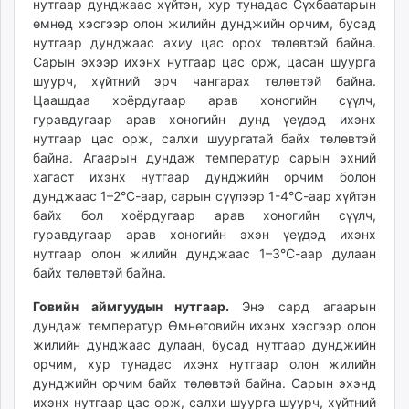
нутгаар дунджаас хүйтэн, хур тунадас Сүхбаатарын
өмнөд хэсгээр олон жилийн дунджийн орчим, бусад
нутгаар дунджаас ахиу цас орох төлөвтэй байна.
Сарын эхээр ихэнх нутгаар цас орж, цасан шуурга
шуурч, хүйтний эрч чангарах төлөвтэй байна.
Цаашдаа хоёрдугаар арав хоногийн сүүлч,
гуравдугаар арав хоногийн дунд үеүдэд ихэнх
нутгаар цас орж, салхи шуургатай байх төлөвтэй
байна. Агаарын дундаж температур сарын эхний
хагаст ихэнх нутгаар дунджийн орчим болон
дунджаас 1–2°С-аар, сарын сүүлээр 1-4°С-аар хүйтэн
байх бол хоёрдугаар арав хоногийн сүүлч,
гуравдугаар арав хоногийн эхэн үеүдэд ихэнх
нутгаар олон жилийн дунджаас 1–3°С-аар дулаан
байх төлөвтэй байна.
Говийн аймгуудын нутгаар.
Энэ сард агаарын
дундаж температур Өмнөговийн ихэнх хэсгээр олон
жилийн дунджаас дулаан, бусад нутгаар дунджийн
орчим, хур тунадас ихэнх нутгаар олон жилийн
дунджийн орчим байх төлөвтэй байна. Сарын эхэнд
ихэнх нутгаар цас орж, салхи шуурга шуурч, хүйтний