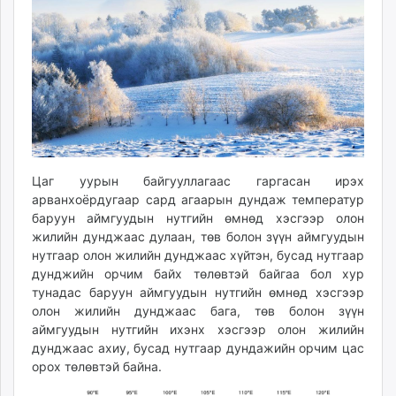
ikon.mn
mnb.mn
Livetv.mn
Eguur.mn
24tsag.mn
shuud.mn
eagle.mn
ergelt.mn
Цаг уурын байгууллагаас гаргасан ирэх
zarig.mn
арванхоёрдугаар сард агаарын дундаж температур
today.mn
баруун аймгуудын нутгийн өмнөд хэсгээр олон
zuv.mn
жилийн дунджаас дулаан, төв болон зүүн аймгуудын
нутгаар олон жилийн дунджаас хүйтэн, бусад нутгаар
mminfo.mn
дунджийн орчим байх төлөвтэй байгаа бол хур
ugluu.mn
тунадас баруун аймгуудын нутгийн өмнөд хэсгээр
urlag.mn
олон жилийн дунджаас бага, төв болон зүүн
unen.mn
аймгуудын нутгийн ихэнх хэсгээр олон жилийн
asu.mn
дунджаас ахиу, бусад нутгаар дундажийн орчим цас
орох төлөвтэй байна.
shudarga.mn
shuurhai.mn