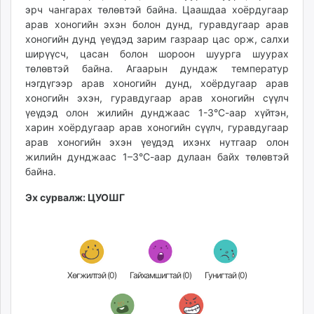
эрч чангарах төлөвтэй байна. Цаашдаа хоёрдугаар
арав хоногийн эхэн болон дунд, гуравдугаар арав
хоногийн дунд үеүдэд зарим газраар цас орж, салхи
ширүүсч, цасан болон шороон шуурга шуурах
төлөвтэй байна. Агаарын дундаж температур
нэгдүгээр арав хоногийн дунд, хоёрдугаар арав
хоногийн эхэн, гуравдугаар арав хоногийн сүүлч
үеүдэд олон жилийн дунджаас 1-3°С-аар хүйтэн,
харин хоёрдугаар арав хоногийн сүүлч, гуравдугаар
арав хоногийн эхэн үеүдэд ихэнх нутгаар олон
жилийн дунджаас 1–3°С-аар дулаан байх төлөвтэй
байна.
Эх сурвалж: ЦУОШГ
Хөгжилтэй (
0
)
Гайхамшигтай (
0
)
Гунигтай (
0
)