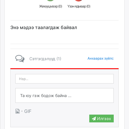
Жихүүцмээр (
0
)
Үзэн ядмаар (
0
)
Энэ мэдээ таалагдаж байвал
Сэтгэгдэлүүд (1)
Анхаарах зүйлс
·
GIF
Илгээх