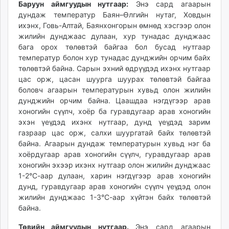
Баруун аймгуудын нутгаар:
Энэ сард агаарын
дундаж температур Баян–Өлгийн нутаг, Ховдын
ихэнх, Говь-Алтай, Баянхонгорын өмнөд хэсгээр олон
жилийн дунджаас дулаан, хур тунадас дунджаас
бага орох төлөвтэй байгаа бол бусад нутгаар
температур болон хур тунадас дунджийн орчим байх
төлөвтэй байна. Сарын эхний өдрүүдэд ихэнх нутгаар
цас орж, цасан шуурга шуурах төлөвтэй байгаа
боловч агаарын температурын хувьд олон жилийн
дунджийн орчим байна. Цаашдаа нэгдүгээр арав
хоногийн сүүлч, хоёр ба гуравдугаар арав хоногийн
эхэн үеүдэд ихэнх нутгаар, дунд үеүдэд зарим
газраар цас орж, салхи шуургатай байх төлөвтэй
байна. Агаарын дундаж температурын хувьд нэг ба
хоёрдугаар арав хоногийн сүүлч, гуравдугаар арав
хоногийн эхээр ихэнх нутгаар олон жилийн дунджаас
1-2°С-аар дулаан, харин нэгдүгээр арав хоногийн
дунд, гуравдугаар арав хоногийн сүүлч үеүдэд олон
жилийн дунджаас 1-3°С-аар хүйтэн байх төлөвтэй
байна.
Төвийн аймгуудын нутгаар.
Энэ сард агаарын