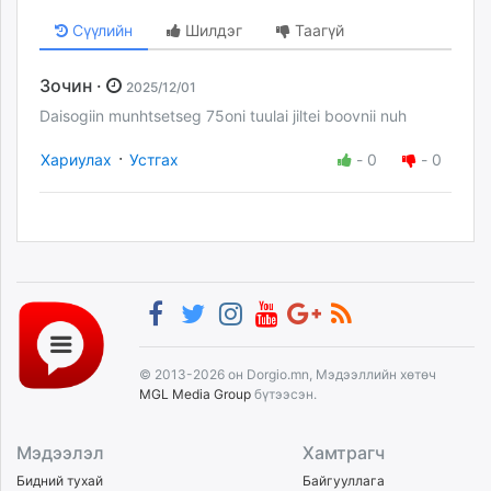
Сүүлийн
Шилдэг
Таагүй
Зочин ·
2025/12/01
Daisogiin munhtsetseg 75oni tuulai jiltei boovnii nuh
·
Хариулах
Устгах
-
0
-
0
© 2013-2026 он Dorgio.mn, Мэдээллийн хөтөч
MGL Media Group
бүтээсэн.
Мэдээлэл
Хамтрагч
Бидний тухай
Байгууллага