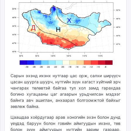
unuudur.mn
isee.mn
mglradio.com
fact.mn
itoim.mn
tumen.mn
shuum.mn
times.mn
tvmongolia.mn
mass.mn
Сарын эхэнд ихэнх нутгаар цас орж, салхи ширүүсч
unegui.mn
цасан шуурга шуурч, нутгийн зүүн хагаст хүйтний эрч
assa.mn
чангарах төлөвтэй байгаа тул хол замд гарахдаа
toim.mn
богино хугацааны цаг агаарын урьдчилсан мэдээг
tac.mn
байнга авч ашиглан, анхаарал болгоомжтой байхыг
зөвлөж байна.
paparazzi.mn
unread.today
Цаашдаа хоёрдугаар арав хоногийн эхэн болон дунд
үеүдэд баруун болон говийн аймгуудын ихэнх, төв
болон зүүн аймгуудын нутгийн зарим газраар,