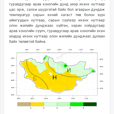
гуравдугаар арав хоногийн дунд үеэр ихэнх нутгаар
цас орж, салхи шуургатай байх бол агаарын дундаж
температур сарын эхний хагаст төв болон зүүн
аймгуудын нутгаар, сарын сүүлээр ихэнх нутгаар
олон жилийн дунджаас хүйтэн, харин хоёрдугаар
арав хоногийн сүүлч, гуравдугаар арав хоногийн эхэн
үеүдэд ихэнх нутгаар олон жилийн дунджаас дулаан
байх төлөвтэй байна.