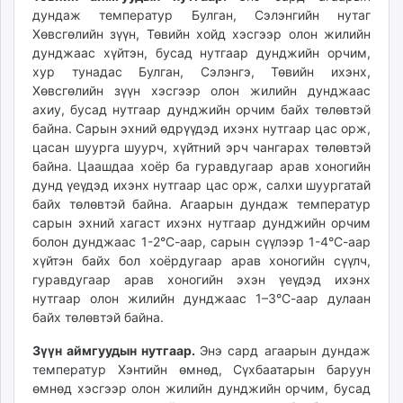
дундаж температур Булган, Сэлэнгийн нутаг
Хөвсгөлийн зүүн, Төвийн хойд хэсгээр олон жилийн
дунджаас хүйтэн, бусад нутгаар дунджийн орчим,
хур тунадас Булган, Сэлэнгэ, Төвийн ихэнх,
Хөвсгөлийн зүүн хэсгээр олон жилийн дунджаас
ахиу, бусад нутгаар дунджийн орчим байх төлөвтэй
байна. Сарын эхний өдрүүдэд ихэнх нутгаар цас орж,
цасан шуурга шуурч, хүйтний эрч чангарах төлөвтэй
байна. Цаашдаа хоёр ба гуравдугаар арав хоногийн
дунд үеүдэд ихэнх нутгаар цас орж, салхи шуургатай
байх төлөвтэй байна. Агаарын дундаж температур
сарын эхний хагаст ихэнх нутгаар дунджийн орчим
болон дунджаас 1-2°С-аар, сарын сүүлээр 1-4°С-аар
хүйтэн байх бол хоёрдугаар арав хоногийн сүүлч,
гуравдугаар арав хоногийн эхэн үеүдэд ихэнх
нутгаар олон жилийн дунджаас 1–3°С-аар дулаан
байх төлөвтэй байна.
Зүүн аймгуудын нутгаар.
Энэ сард агаарын дундаж
температур Хэнтийн өмнөд, Сүхбаатарын баруун
өмнөд хэсгээр олон жилийн дунджийн орчим, бусад