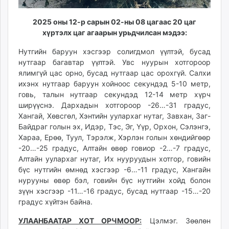
unuudur.mn
isee.mn
2025 оны 12-р сарын 02-ны 08 цагаас 20 цаг
хүртэлх
цаг агаарын урьдчилсан мэдээ:
mglradio.com
fact.mn
Нутгийн баруун хэсгээр солигдмол үүлтэй, бусад
itoim.mn
нутгаар багавтар үүлтэй. Увс нуурын хотгороор
tumen.mn
ялимгүй цас орно, бусад нутгаар цас орохгүй. Салхи
ихэнх нутгаар баруун хойноос секундэд 5-10 метр,
shuum.mn
говь, талын нутгаар секундэд 12-14 метр хүрч
times.mn
ширүүснэ. Дархадын хотгороор -26…-31 градус,
tvmongolia.mn
Хангай, Хөвсгөл, Хэнтийн уулархаг нутаг, Завхан, Заг-
mass.mn
Байдраг голын эх, Идэр, Тэс, Эг, Үүр, Орхон, Сэлэнгэ,
unegui.mn
Хараа, Ерөө, Туул, Тэрэлж, Хэрлэн голын хөндийгөөр
-20…-25 градус, Алтайн өвөр говиор -2…-7 градус,
assa.mn
Алтайн уулархаг нутаг, Их нууруудын хотгор, говийн
toim.mn
бүс нутгийн өмнөд хэсгээр -6…-11 градус, Хангайн
tac.mn
нурууны өвөр бэл, говийн бүс нутгийн хойд болон
paparazzi.mn
зүүн хэсгээр -11…-16 градус, бусад нутгаар -15…-20
unread.today
градус хүйтэн байна.
УЛААНБААТАР ХОТ ОРЧМООР:
Цэлмэг. Зөөлөн