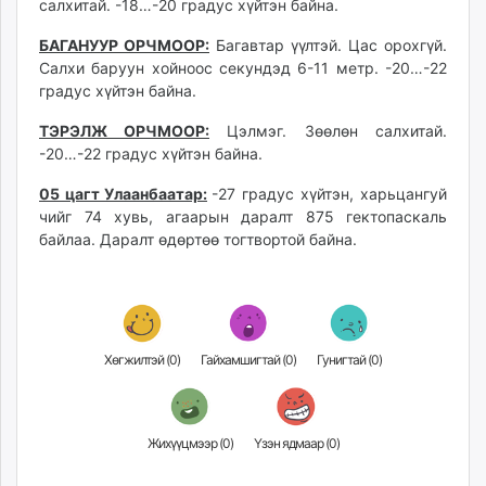
салхитай. -18…-20 градус хүйтэн байна.
БАГАНУУР ОРЧМООР:
Багавтар үүлтэй. Цас орохгүй.
Салхи баруун хойноос секундэд 6-11 метр. -20…-22
градус хүйтэн байна.
ТЭРЭЛЖ ОРЧМООР:
Цэлмэг. Зөөлөн салхитай.
-20…-22 градус хүйтэн байна.
05 цагт Улаанбаатар:
-27 градус хүйтэн, харьцангуй
чийг 74 хувь, агаарын даралт 875 гектопаскаль
байлаа. Даралт өдөртөө тогтвортой байна.
Хөгжилтэй (
0
)
Гайхамшигтай (
0
)
Гунигтай (
0
)
Жихүүцмээр (
0
)
Үзэн ядмаар (
0
)