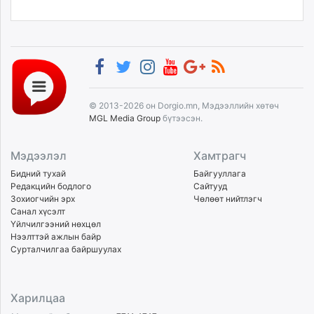
© 2013-2026 он Dorgio.mn, Мэдээллийн хөтөч
MGL Media Group
бүтээсэн.
Мэдээлэл
Хамтрагч
Бидний тухай
Байгууллага
Редакцийн бодлого
Сайтууд
Зохиогчийн эрх
Чөлөөт нийтлэгч
Санал хүсэлт
Үйлчилгээний нөхцөл
Нээлттэй ажлын байр
Сурталчилгаа байршуулах
Харилцаа