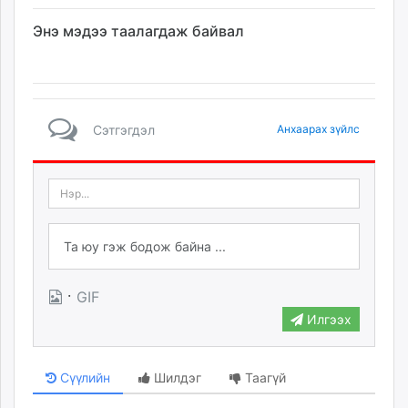
Энэ мэдээ таалагдаж байвал
Сэтгэгдэл
Анхаарах зүйлс
·
GIF
Илгээх
Сүүлийн
Шилдэг
Таагүй