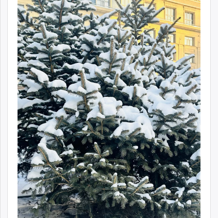
ikon.mn
mnb.mn
Livetv.mn
Eguur.mn
24tsag.mn
shuud.mn
eagle.mn
ergelt.mn
zarig.mn
today.mn
zuv.mn
mminfo.mn
ugluu.mn
urlag.mn
unen.mn
asu.mn
shudarga.mn
shuurhai.mn