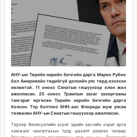
ikon.mn
mnb.mn
Livetv.mn
Eguur.mn
24tsag.mn
shuud.mn
eagle.mn
ergelt.mn
zarig.mn
today.mn
АНУ-ын Төрийн нарийн бичгийн дарга Марко Рубио
бол Америкийн төдийгүй дэлхийн улс төрд ихээхэн
zuv.mn
нөлөөтэй. 11 оноос Сенатын гишүүнээр олон жил
mminfo.mn
ажилласан. 25 оноос Трампын засаг захиргааны
ugluu.mn
тангараг өргөсөн Төрийн нарийн бичгийн дарга
urlag.mn
болсон. Тэр болтлоо БНН-аас Флорида муж улсаа
unen.mn
төлөөлөн АНУ-ын Сенатын гишүүнээр ажилласан.
asu.mn
Тэрээр Венесуэлийн эсрэг эдийн засгийн хориг арга
shudarga.mn
хэмжээг чангатгахын тулд шахалт үзүүлэх талаар
shuurhai.mn