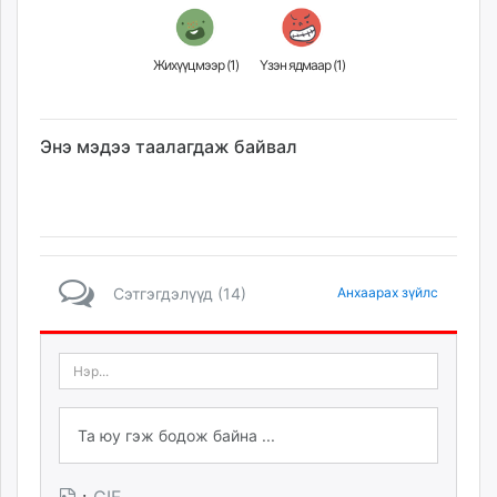
Жихүүцмээр (
1
)
Үзэн ядмаар (
1
)
Энэ мэдээ таалагдаж байвал
Сэтгэгдэлүүд (14)
Анхаарах зүйлс
·
GIF