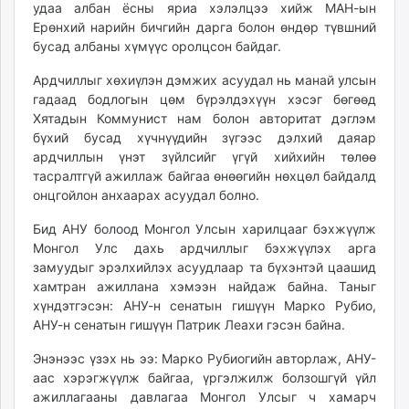
удаа албан ёсны яриа хэлэлцээ хийж МАН-ын
Ерөнхий нарийн бичгийн дарга болон өндөр түвшний
бусад албаны хүмүүс оролцсон байдаг.
Ардчиллыг хөхиүлэн дэмжих асуудал нь манай улсын
гадаад бодлогын цөм бүрэлдэхүүн хэсэг бөгөөд
Хятадын Коммунист нам болон авторитат дэглэм
бүхий бусад хүчнүүдийн зүгээс дэлхий даяар
ардчиллын үнэт зүйлсийг үгүй хийхийн төлөө
тасралтгүй ажиллаж байгаа өнөөгийн нөхцөл байдалд
онцгойлон анхаарах асуудал болно.
Бид АНУ болоод Монгол Улсын харилцааг бэхжүүлж
Монгол Улс дахь ардчиллыг бэхжүүлэх арга
замуудыг эрэлхийлэх асуудлаар та бүхэнтэй цаашид
хамтран ажиллана хэмээн найдаж байна. Таныг
хүндэтгэсэн: АНУ-н сенатын гишүүн Марко Рубио,
АНУ-н сенатын гишүүн Патрик Леахи гэсэн байна.
Энэнээс үзэх нь ээ: Марко Рубиогийн авторлаж, АНУ-
аас хэрэгжүүлж байгаа, үргэлжилж болзошгүй үйл
ажиллагааны давлагаа Монгол Улсыг ч хамарч