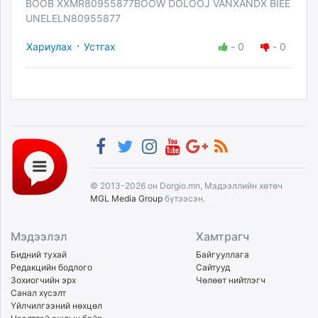
BOOB XXMR80955877BOOW DOLOOJ VANXANDX BIEE
UNELELN80955877
·
Хариулах
Устгах
-
0
-
0
© 2013-2026 он Dorgio.mn, Мэдээллийн хөтөч
MGL Media Group
бүтээсэн.
Мэдээлэл
Хамтрагч
Бидний тухай
Байгууллага
Редакцийн бодлого
Сайтууд
Зохиогчийн эрх
Чөлөөт нийтлэгч
Санал хүсэлт
Үйлчилгээний нөхцөл