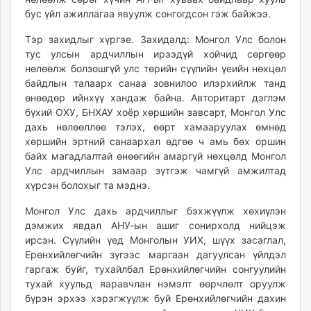
бус үйл ажиллагаа явуулж сонгогдсон гэж байжээ.
Тэр захидлыг хүргэе. Захидалд: Монгол Улс болон
тус улсын ардчиллын ирээдүй хойчид сөргөөр
нөлөөлж болзошгүй улс төрийн сүүлийн үеийн нөхцөл
байдлын талаарх санаа зовнилоо илэрхийлж танд
өнөөдөр ийнхүү хандаж байна. Авторитарт дэглэм
бүхий ОХУ, БНХАУ хоёр хөршийн завсарт, Монгол Улс
дахь нөлөөллөө тэлэх, өөрт хамааруулах өмнөд
хөршийн эртний санаархал өдгөө ч амь бөх оршин
байх магадлалтай өнөөгийн амаргүй нөхцөлд Монгол
Улс ардчиллын замаар зүтгэж чамгүй амжилтад
хүрсэн болохыг та мэднэ.
Монгол Улс дахь ардчиллыг бэхжүүлж хөхиүлэн
дэмжих явдал АНУ-ын ашиг сонирхолд нийцэж
ирсэн. Сүүлийн үед Монголын УИХ, шүүх засаглал,
Ерөнхийлөгчийн зүгээс маргаан дагуулсан үйлдэл
гаргаж буйг, тухайлбал Ерөнхийлөгчийн сонгуулийн
тухай хуульд яаравчлан нэмэлт өөрчлөлт оруулж
бүрэн эрхээ хэрэгжүүлж буй Ерөнхийлөгчийн дахин