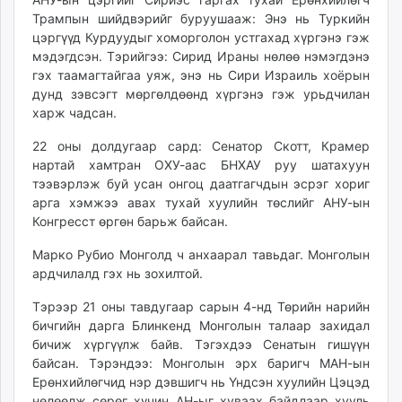
Трампын шийдвэрийг буруушааж: Энэ нь Туркийн
цэргүүд Курдуудыг хоморголон устгахад хүргэнэ гэж
мэдэгдсэн. Тэрийгээ: Сирид Ираны нөлөө нэмэгдэнэ
гэх таамагтайгаа уяж, энэ нь Сири Израиль хоёрын
дунд зэвсэгт мөргөлдөөнд хүргэнэ гэж урьдчилан
харж чадсан.
22 оны долдугаар сард: Сенатор Скотт, Крамер
нартай хамтран ОХУ-аас БНХАУ руу шатахуун
тээвэрлэж буй усан онгоц даатгагчдын эсрэг хориг
арга хэмжээ авах тухай хуулийн төслийг АНУ-ын
Конгресст өргөн барьж байсан.
Марко Рубио Монголд ч анхаарал тавьдаг. Монголын
ардчилалд гэх нь зохилтой.
Тэрээр 21 оны тавдугаар сарын 4-нд Төрийн нарийн
бичгийн дарга Блинкенд Монголын талаар захидал
бичиж хүргүүлж байв. Тэгэхдээ Сенатын гишүүн
байсан. Тэрэндээ: Монголын эрх баригч МАН-ын
Ерөнхийлөгчид нэр дэвшигч нь Үндсэн хуулийн Цэцэд
нөлөөлж сөрөг хүчин АН-ыг хуваах байдлаар хууль