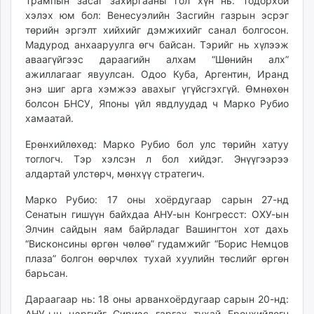
Трампын засаг захиргааны гол хүн нь. Тодорхой
unuudur.mn
хэлэх юм бол: Венесуэлийн Засгийн газрын эсрэг
isee.mn
төрийн эргэлт хийхийг дэмжихийг санал болгосон.
Мадурод анхааруулга өгч байсан. Тэрийг нь хүлээж
mglradio.com
аваагүйгээс дараагийн алхам “Шөнийн алх”
fact.mn
ажиллагааг явуулсан. Одоо Куба, Аргентин, Иранд
itoim.mn
энэ шиг арга хэмжээ авахыг үгүйсгэхгүй. Өмнөхөн
tumen.mn
болсон БНСУ, Японы үйл явдлуудад ч Марко Рубио
shuum.mn
хамаатай.
times.mn
Ерөнхийлөхөд: Марко Рубио бол улс төрийн хатуу
tvmongolia.mn
тоглогч. Тэр хэлсэн л бол хийдэг. Энүүгээрээ
mass.mn
алдартай улстөрч, мөнхүү стратегич.
unegui.mn
Марко Рубио: 17 оны хоёрдугаар сарын 27-нд
assa.mn
Сенатын гишүүн байхдаа АНУ-ын Конгресст: ОХУ-ын
toim.mn
Элчин сайдын яам байрладаг Вашингтон хот дахь
tac.mn
“Висконсины өргөн чөлөө” гудамжийг “Борис Немцов
paparazzi.mn
плаза” болгон өөрчлөх тухай хуулийн төслийг өргөн
барьсан.
unread.today
Дараагаар нь: 18 оны арванхоёрдугаар сарын 20-нд:
АНУ-ын цэргийг Сириэс гаргах тухай Ерөнхийлөгч