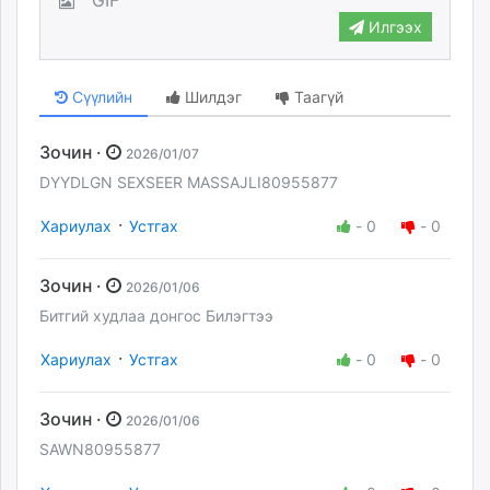
Илгээх
Сүүлийн
Шилдэг
Таагүй
Зочин ·
2026/01/07
DYYDLGN SEXSEER MASSAJLI80955877
·
Хариулах
Устгах
-
0
-
0
Зочин ·
2026/01/06
Битгий худлаа донгос Билэгтээ
·
Хариулах
Устгах
-
0
-
0
Зочин ·
2026/01/06
SAWN80955877