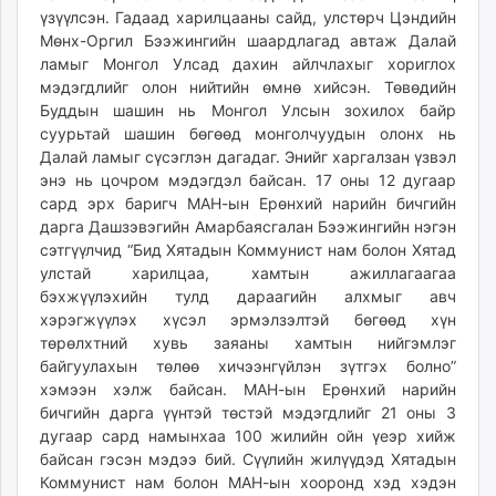
үзүүлсэн. Гадаад харилцааны сайд, улстөрч Цэндийн
Мөнх-Оргил Бээжингийн шаардлагад автаж Далай
ламыг Монгол Улсад дахин айлчлахыг хориглох
мэдэгдлийг олон нийтийн өмнө хийсэн. Төвөдийн
Буддын шашин нь Монгол Улсын зохилох байр
суурьтай шашин бөгөөд монголчуудын олонх нь
Далай ламыг сүсэглэн дагадаг. Энийг харгалзан үзвэл
энэ нь цочром мэдэгдэл байсан. 17 оны 12 дугаар
сард эрх баригч МАН-ын Ерөнхий нарийн бичгийн
дарга Дашзэвэгийн Амарбаясгалан Бээжингийн нэгэн
сэтгүүлчид “Бид Хятадын Коммунист нам болон Хятад
улстай харилцаа, хамтын ажиллагаагаа
бэхжүүлэхийн тулд дараагийн алхмыг авч
хэрэгжүүлэх хүсэл эрмэлзэлтэй бөгөөд хүн
төрөлхтний хувь заяаны хамтын нийгэмлэг
байгуулахын төлөө хичээнгүйлэн зүтгэх болно”
хэмээн хэлж байсан. МАН-ын Ерөнхий нарийн
бичгийн дарга үүнтэй төстэй мэдэгдлийг 21 оны 3
дугаар сард намынхаа 100 жилийн ойн үеэр хийж
байсан гэсэн мэдээ бий. Сүүлийн жилүүдэд Хятадын
Коммунист нам болон МАН-ын хооронд хэд хэдэн