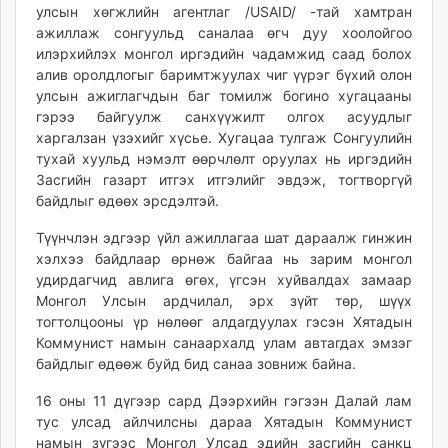
улсын хөгжлийн агентлаг /USAID/ -тай хамтран
ажиллаж сонгуульд саналаа өгч дуу хоолойгоо
илэрхийлэх монгол иргэдийн чадамжид саад болох
алив оролдлогыг баримтжуулах чиг үүрэг бүхий олон
улсын ажиглагчдын баг томилж богино хугацааны
гэрээ байгуулж санхүүжилт олгох асуудлыг
харгалзан үзэхийг хүсье. Хугацаа тулгаж Сонгуулийн
тухай хуульд нэмэлт өөрчлөлт оруулах нь иргэдийн
Засгийн газарт итгэх итгэлийг эвдэж, тогтворгүй
байдлыг өдөөх эрсдэлтэй.
Түүнчлэн эдгээр үйл ажиллагаа шат дараалж гинжин
хэлхээ байдлаар өрнөж байгаа нь зарим монгол
удирдагчид авлига өгөх, үгсэн хуйвалдах замаар
Монгол Улсын ардчилал, эрх зүйт төр, шүүх
тогтолцооны үр нөлөөг алдагдуулах гэсэн Хятадын
Коммунист намын санаархалд улам автагдах эмзэг
байдлыг өдөөж буйд бид санаа зовниж байна.
16 оны 11 дүгээр сард Дээрхийн гэгээн Далай лам
тус улсад айлчилсны дараа Хятадын Коммунист
намын зүгээс Монгол Улсад эдийн засгийн санкц