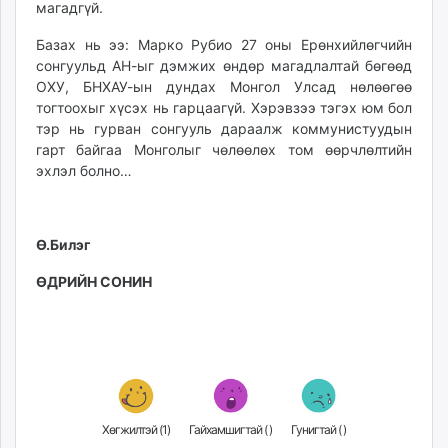
магадгүй.
Базах нь ээ: Марко Рубио 27 оны Ерөнхийлөгчийн
сонгуульд АН-ыг дэмжих өндөр магадлалтай бөгөөд
ОХУ, БНХАУ-ын дундах Монгол Улсад нөлөөгөө
тогтоохыг хүсэх нь гарцаагүй. Хэрэвзээ тэгэх юм бол
тэр нь гурван сонгууль дараалж коммунистуудын
гарт байгаа Монголыг чөлөөлөх том өөрчлөлтийн
эхлэл болно…
Ө.Билэг
ӨДРИЙН СОНИН
Хөгжилтэй (
1
)
Гайхамшигтай (
)
Гунигтай (
)