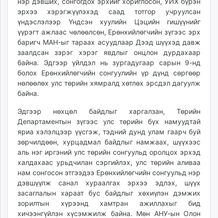
нэр дэвших, сонгогдох эрхийг хориглосон, УИХ бүрэн
эрхээ хэрэгжүүлэхэд саад тотгор учруулсан
үндэслэлээр Үндсэн хуулийн Цэцийн гишүүнийг
үүрэгт ажлаас чөлөөлсөн, Ерөнхийлөгчийн зүгээс эрх
баригч МАН-ыг тараах асуудлаар Дээд шүүхэд давж
заалдсан зэрэг хэрэг явдлыг онцлон дурдахаар
байна. Эдгээр үйлдэл нь зургадугаар сарын 9-нд
болох Ерөнхийлөгчийн сонгуулийн үр дүнд сөргөөр
нөлөөлөх улс төрийн хямралд хөтлөх эрсдэл дагуулж
байна.
Эдгээр нөхцөл байдлыг харгалзан, Төрийн
Департаментын зүгээс улс төрийн бүх намуудтай
яриа хэлэлцээр үүсгэж, тэдний дунд улам гаарч буй
зөрчилдөөн, хурцадмал байдлыг намжаах, шүүхээс
аль нэг иргэний улс төрийн сонгуульд оролцох эрхэд
халдахаас урьдчилан сэргийлэх, улс төрийн аливаа
нам сонгосон этгээдээ Ерөнхийлөгчийн сонгуульд нэр
дэвшүүлж санал хураалгах эрхээ эдлэх, шүүх
засаглалын хараат бус байдлыг хөхиүлэн дэмжих
зорилтын хүрээнд хамтран ажиллахыг бид
хичээнгүйлэн хүсэмжилж байна. Мөн АНУ-ын Олон