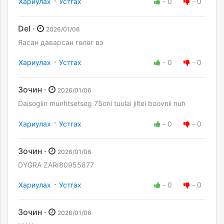
·
Хариулах
Устгах
-
0
-
0
Del ·
2026/01/06
Яасан даварсан гөлөг вэ
·
Хариулах
Устгах
-
0
-
0
Зочин ·
2026/01/06
Daisogiin munhtsetseg 75oni tuulai jiltei boovnii nuh
·
Хариулах
Устгах
-
0
-
0
Зочин ·
2026/01/06
DYGRA ZARI80955877
·
Хариулах
Устгах
-
0
-
0
Зочин ·
2026/01/06