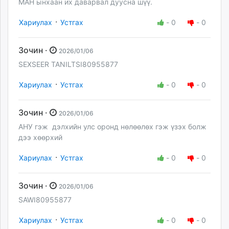
МАН ынхаан их даварвал дуусна шүү.
·
Хариулах
Устгах
-
0
-
0
Зочин ·
2026/01/06
SEXSEER TANILTSI80955877
·
Хариулах
Устгах
-
0
-
0
Зочин ·
2026/01/06
АНУ гэж дэлхийн улс оронд нөлөөлөх гэж үзэх болж
дээ хөөрхий
·
Хариулах
Устгах
-
0
-
0
Зочин ·
2026/01/06
SAWI80955877
·
Хариулах
Устгах
-
0
-
0