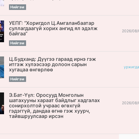
Нийгэм
УЕПГ: “Хоригдол Ц.Амгаланбаатар
cуллагдаагүй хорих ангид ял эдэлж
2026/08/
байгаа“
Нийгэм
Ц.Будханд: Дүүгээ гараад ирнэ гэж
итгэж хүлээсээр долоон сарын
уржигд
хугацаа өнгөрлөө
Нийгэм
Э.Бат-Үүл: Оросууд Монголын
шатахууны хараат байдлыг хадгалах
2026/08/
сонирхолтой учраас өгөхгүй
гэдэггүй, дандаа өгнө гэж хуурч,
тайвшруулсаар ирсэн