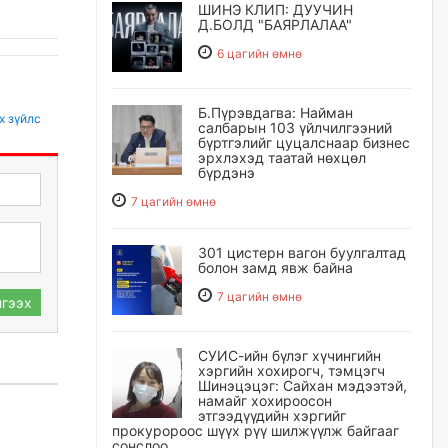
ШИНЭ КЛИП: ДУУЧИН
Д.БОЛД "БАЯРЛАЛАА"
6 цагийн өмнө
Б.Пүрэвдагва: Найман
х зүйлс
салбарын 103 үйлчилгээний
бүртгэлийг цуцалснаар бизнес
эрхлэхэд таатай нөхцөл
бүрдэнэ
7 цагийн өмнө
301 цистерн вагон буулгалтад
болон замд явж байна
7 цагийн өмнө
гээх
СУИС-ийн бүлэг хүчингийн
хэргийн хохирогч, тэмцэгч
Шинэцэцэг: Сайхан мэдээтэй,
намайг хохироосон
этгээдүүдийн хэргийг
прокуророос шүүх рүү шилжүүлж байгааг
сонслоо