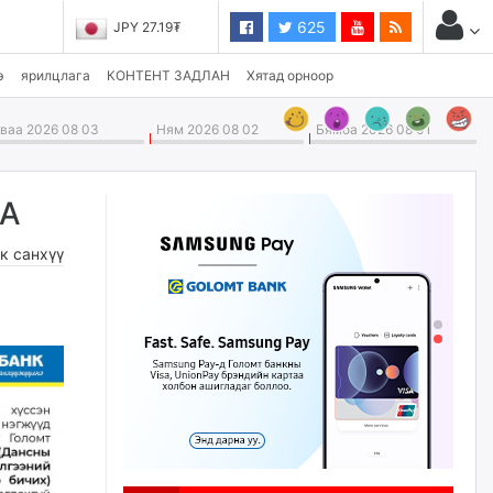
625
JPY 27.19₮
э
ярилцлага
КОНТЕНТ ЗАДЛАН
Хятад орноор
аа 2026 08 03
Ням 2026 08 02
Бямба 2026 08 01
ГА
к санхүү