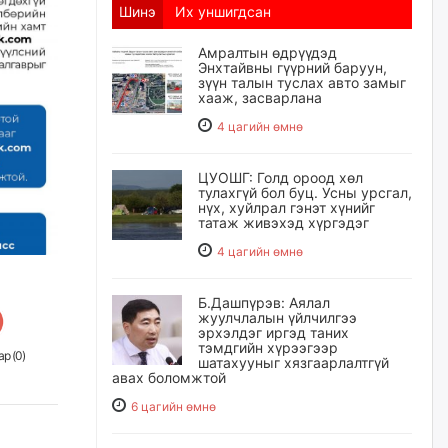
Шинэ
Их уншигдсан
Амралтын өдрүүдэд
Энхтайвны гүүрний баруун,
зүүн талын туслах авто замыг
хааж, засварлана
4 цагийн өмнө
ЦУОШГ: Голд ороод хөл
тулахгүй бол буц. Усны урсгал,
нүх, хуйлрал гэнэт хүнийг
татаж живэхэд хүргэдэг
4 цагийн өмнө
Б.Дашпүрэв: Аялал
жуулчлалын үйлчилгээ
эрхэлдэг иргэд таних
тэмдгийн хүрээгээр
р (
0
)
шатахууныг хязгаарлалтгүй
авах боломжтой
6 цагийн өмнө