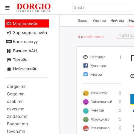
Эхлэл
Улс төр
Нийгэм
Эд
Мэдээллийн
Зар мэдээллийн
Пүрэв 20
4 цагийн өмнө
Банк санхүү
Бизнес ААН
1
Сэтгэгдэл
Төрийн
Хуваалцах
Нийслэлийн
Жиргээ
dorgio.mn
0
Хөгжилтэй
Gogo.mn
caak.mn
0
Гайхамшигтай
news.mn
0
Гунигтай
zindaa.mn
0
Жихүүцмээр
Baabar.mn
0
Үзэн ядмаар
tovch.mn