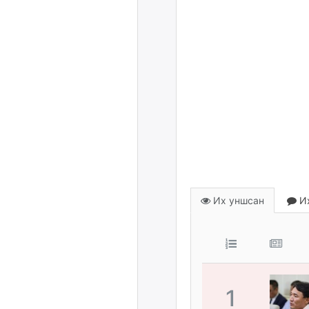
Их уншсан
Их
1