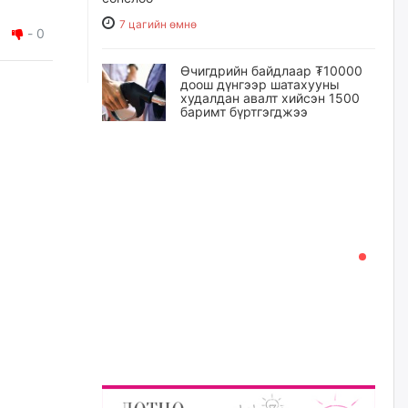
7 цагийн өмнө
-
0
Өчигдрийн байдлаар ₮10000
доош дүнгээр шатахууны
худалдан авалт хийсэн 1500
баримт бүртгэгджээ
7 цагийн өмнө
Шатахуун олголтыг 50,000
төгрөгөөр хязгаарласныг
нэмэгдүүлж 100,000 төгрөгт
хүргэхээр судалж байгаа
7 цагийн өмнө
Ц.Сандаг-Очир: COP17 ба
COP31 хурлын уялдаа нь
Риогийн гурван конвенцын
нэгдсэн хэрэгжилтийг ахиулах
чухал алхам болно
8 цагийн өмнө