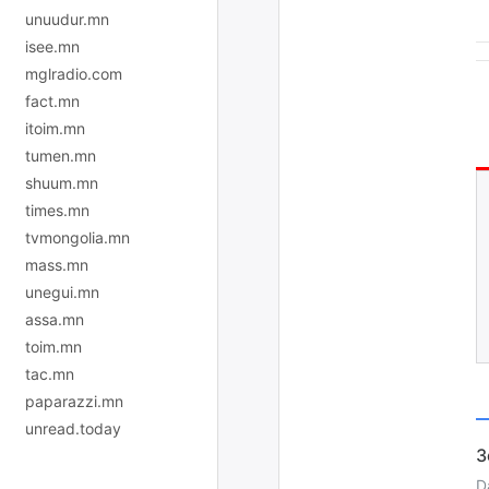
unuudur.mn
isee.mn
mglradio.com
fact.mn
itoim.mn
tumen.mn
shuum.mn
times.mn
tvmongolia.mn
mass.mn
unegui.mn
assa.mn
toim.mn
tac.mn
paparazzi.mn
unread.today
D