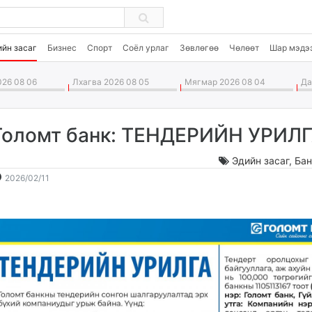
ийн засаг
Бизнес
Спорт
Соёл урлаг
Зөвлөгөө
Чөлөөт
Шар мэдэ
26 08 06
Лхагва 2026 08 05
Мягмар 2026 08 04
Дав
Голомт банк: ТЕНДЕРИЙН УРИЛ
Эдийн засаг
,
Бан
2026-
2026-
2026/02/11
02-
08-
11
07
10:30:11
19:55:23