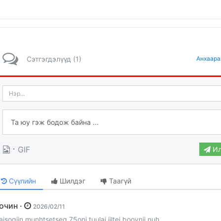
Сэтгэгдэлүүд (1)
Анхаара
·
GIF
Ил
Сүүлийн
Шилдэг
Таагүй
Зочин ·
2026/02/11
aisogiin munhtsetseg 75oni tuulai jiltei boovnii nuh