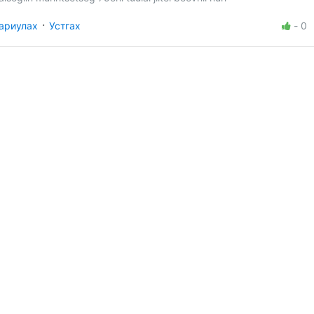
·
ариулах
Устгах
-
0