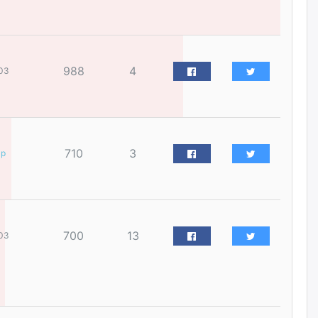
үйлчилгээний ажилтнуудын
ХАРИЛЦАА хандлагатай
холбоотой ГОМДОЛ их байгааг
дурдлаа
өчигдѳр
988
4
03
Бариста хийх нь залуусын
дунд яагаад трэнд болов
өчигдѳр
710
3
ар
Өмгөөлөгч Б.Оюунбилэг:
"Урьхан" Б.Чинбат гэж хүн
бизнес хамтрагчаа гүтгэж
хууль хяналтын байгууллагаар
шалгуулж, торны цаана
суулгана гэх мэтээр дарамталдаг
700
13
03
өчигдѳр
Д.Амарбаясгалан:
Шатахууныхаа 97 хувийг нэг
улсаас авдаг хараат байдлаа
зогсоож, Арабын орнуудаас