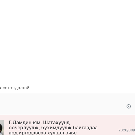
 сэтгэгдэлтэй
Г.Дамдинням: Шатахуунд
оочерлуулж, бухимдуулж байгаадаа
2026/08/
ард иргэдээсээ хүлцэл өчье