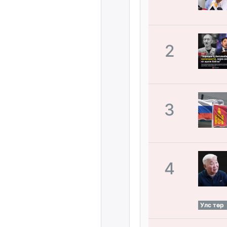
2
3
4
Улс төр