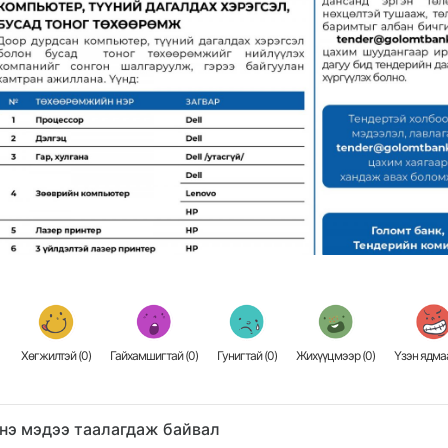
Хөгжилтэй (
0
)
Гайхамшигтай (
0
)
Гунигтай (
0
)
Жихүүцмээр (
0
)
Үзэн ядмаа
нэ мэдээ таалагдаж байвал