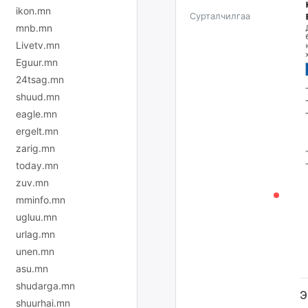
ikon.mn
Сурталчилгаа
mnb.mn
Livetv.mn
Eguur.mn
24tsag.mn
shuud.mn
eagle.mn
ergelt.mn
zarig.mn
today.mn
zuv.mn
mminfo.mn
ugluu.mn
urlag.mn
unen.mn
asu.mn
shudarga.mn
Э
shuurhai.mn