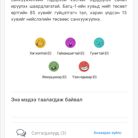
ирүүлэх шаардлагатай. Багц-1-ийн хувьд нийт төсөвт
өртгийн 85 хувийг гүйцэтгэгч тал, харин үлдсэн 15
хувийг нийслэлийн төсвөөс санхүүжүүлнэ.
Хөгжилтэй (
0
)
Гайхамшигтай (
0
)
Гунигтай (
0
)
Жихүүцмээр (
0
)
Үзэн ядмаар (
0
)
Энэ мэдээ таалагдаж байвал
Сэтгэгдэлүүд (3)
Анхаарах зүйлс