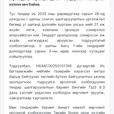
хүлээн авч байна.
unuudur.mn
isee.mn
Тус тендер нь 2025 оны дөрөвдүгээр сарын 28-нд
mglradio.com
нээгдсэн I шатны сонгон шалгаруулалтын үргэлжлэл
fact.mn
бөгөөд уг шатанд дэлхийн зургаан улсын нийт 27 аж
ахуйн нэгж, компани оролцох сонирхлоо
itoim.mn
илэрхийлсэн юм. Тендерт оролцохоор сонирхсон аж
tumen.mn
ахуйн нэгжүүдээс ирүүлсэн тодруулгатай
shuum.mn
холбоотойгоор II шатны Багц 1-ийн тендерийг
times.mn
долоодугаар сарын 3-ны өдөр нээхээр хугацааг
tvmongolia.mn
хойшлууллаа.
mass.mn
Тодруулбал, НХААГ/20250101746 дугаартай Их
unegui.mn
багтаамжийн нийтийн тээврийн хэрэгсэл метро
assa.mn
барьж байгуулах төслийн бүтээн байгуулалтын ажилд
toim.mn
оролцогчоос тодруулга ирсэнтэй холбогдуулан
tac.mn
тендер шалгаруулалтын баримт бичгийн ТШЗ 9.3
дахь хэсгийг үндэслэн холбогдох өөрчлөлт оруулж,
paparazzi.mn
хавсралтаар хүргүүлжээ.
unread.today
Мөн тендерийн баримт бичигт нэмэлт өөрчлөлт
орсонтой холбогдуулан Төрийн болон орон нутгийн