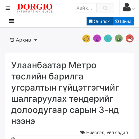
Онцлох
Шинэ
Мэдээллийн
Зар мэдээллийн
Архив
Банк санхүү
Бизнес ААН
Төрийн
Улаанбаатар Метро
Нийслэлийн
төслийн барилга
угсралтын гүйцэтгэгчийг
dorgio.mn
шалгаруулах тендерийг
Gogo.mn
caak.mn
долоодугаар сарын 3-нд
news.mn
нээнэ
zindaa.mn
Baabar.mn
Нийслэл
,
үйл явдал
tovch.mn