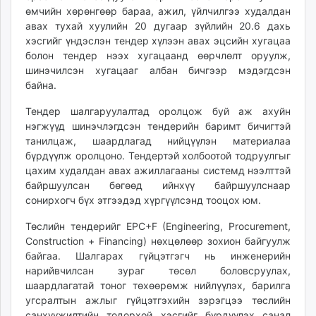
өмчийн хөрөнгөөр бараа, ажил, үйлчилгээ худалдан
авах тухай хуулийн 20 дугаар зүйлийн 20.6 дахь
хэсгийг үндэслэн тендер хүлээн авах эцсийн хугацаа
болон тендер нээх хугацаанд өөрчлөлт оруулж,
шинэчилсэн хугацааг албан бичгээр мэдэгдсэн
байна.
Тендер шалгаруулалтад оролцож буй аж ахуйн
нэгжүүд шинэчлэгдсэн тендерийн баримт бичигтэй
танилцаж, шаардлагад нийцүүлэн материалаа
бүрдүүлж оролцоно. Тендертэй холбоотой тодруулгыг
цахим худалдан авах ажиллагааны системд нээлттэй
байршуулсан бөгөөд ийнхүү байршуулснаар
сонирхогч бүх этгээдэд хүргүүлсэнд тооцох юм.
Төслийн тендерийг EPC+F (Engineering, Procurement,
Construction + Financing) нөхцөлөөр зохион байгуулж
байгаа. Шалгарах гүйцэтгэгч нь инженерийн
нарийвчилсан зураг төсөл боловсруулах,
шаардлагатай тоног төхөөрөмж нийлүүлэх, барилга
угсралтын ажлыг гүйцэтгэхийн зэрэгцээ төслийн
санхүүжилтийн тодорхой хэсгийг бүрдүүлэх санал