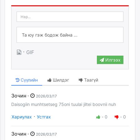
·
GIF
Илгээх
Сүүлийн
Шилдэг
Таагүй
Зочин ·
2026/03/17
Daisogiin munhtsetseg 75oni tuulai jiltei boovnii nuh
·
Хариулах
Устгах
-
0
-
0
Зочин ·
2026/03/17