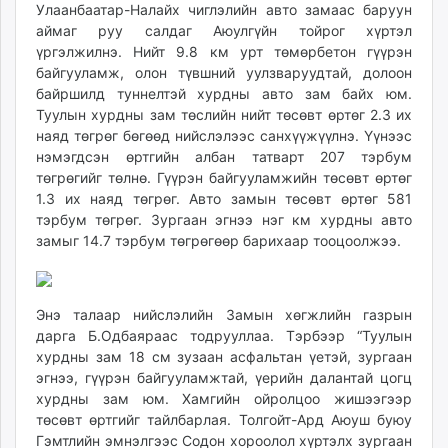
Улаанбаатар-Налайх чиглэлийн авто замаас баруун
unuudur.mn
аймаг руу салдаг Аюулгүйн тойрог хүртэл
isee.mn
үргэлжилнэ. Нийт 9.8 км урт төмөрбетон гүүрэн
mglradio.com
байгууламж, олон түвшний уулзваруудтай, долоон
fact.mn
байршилд туннелтэй хурдны авто зам байх юм.
Туулын хурдны зам төслийн нийт төсөвт өртөг 2.3 их
itoim.mn
наяд төгрөг бөгөөд нийслэлээс санхүүжүүлнэ. Үүнээс
tumen.mn
нэмэгдсэн өртгийн албан татварт 207
тэрбум
shuum.mn
төгрөгийг төлнө. Гүүрэн байгууламжийн төсөвт өртөг
times.mn
1.3 их наяд төгрөг. Авто замын төсөвт өртөг 581
tvmongolia.mn
тэрбум төгрөг. Зургаан эгнээ нэг км хурдны авто
замыг 14.7 тэрбум төгрөгөөр барихаар тооцоолжээ.
mass.mn
unegui.mn
assa.mn
Энэ талаар нийслэлийн Замын хөгжлийн газрын
toim.mn
дарга Б.Одбаяраас тодрууллаа. Тэрбээр “Туулын
tac.mn
хурдны зам 18 см зузаан асфальтан үетэй, зургаан
paparazzi.mn
эгнээ, гүүрэн байгууламжтай, үерийн далантай цогц
unread.today
хурдны зам юм. Хамгийн ойролцоо жишээгээр
төсөвт өртгийг тайлбарлая. Толгойт-Ард Аюуш буюу
Гэмтлийн эмнэлгээс Содон хороолол хүртэлх зургаан