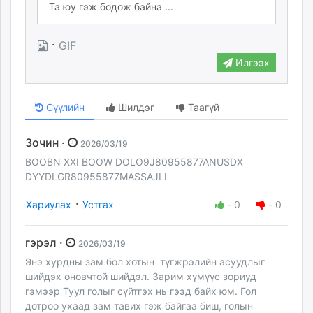
·
GIF
Илгээх
Сүүлийн
Шилдэг
Таагүй
Зочин ·
2026/03/19
BOOBN XXI BOOW DOLO9J80955877ANUSDX
DYYDLGR80955877MASSAJLI
·
Хариулах
Устгах
-
0
-
0
гэрэл ·
2026/03/19
Энэ хурдны зам бол хотын түгжрэлийн асуудлыг
шийдэх оновчтой шийдэл. Зарим хүмүүс зориуд
гэмээр Туул голыг сүйтгэх нь гээд байх юм. Гол
дотроо ухаад зам тавих гэж байгаа биш, голын