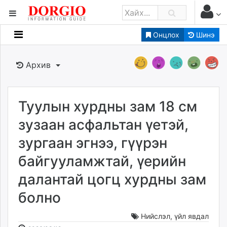
Онцлох
Шинэ
Мэдээллийн
Зар мэдээллийн
Архив
Банк санхүү
Бизнес ААН
Төрийн
Туулын хурдны зам 18 см
Нийслэлийн
зузаан асфальтан үетэй,
зургаан эгнээ, гүүрэн
dorgio.mn
байгууламжтай, үерийн
Gogo.mn
caak.mn
далантай цогц хурдны зам
news.mn
болно
zindaa.mn
Baabar.mn
Нийслэл
,
үйл явдал
tovch.mn