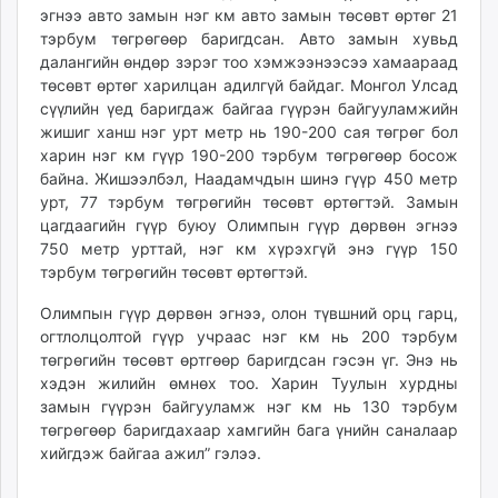
эгнээ авто замын нэг км авто замын төсөвт өртөг 21
тэрбум төгрөгөөр баригдсан. Авто замын хувьд
далангийн өндөр зэрэг тоо хэмжээнээсээ хамаараад
төсөвт өртөг харилцан адилгүй байдаг. Монгол Улсад
сүүлийн үед баригдаж байгаа гүүрэн байгууламжийн
жишиг ханш нэг урт метр нь 190-200 сая төгрөг бол
харин нэг км гүүр 190-200 тэрбум төгрөгөөр босож
байна. Жишээлбэл, Наадамчдын шинэ гүүр 450 метр
урт, 77 тэрбум төгрөгийн төсөвт өртөгтэй. Замын
цагдаагийн гүүр буюу Олимпын гүүр дөрвөн эгнээ
750 метр урттай, нэг км хүрэхгүй энэ гүүр 150
тэрбум төгрөгийн төсөвт өртөгтэй.
Олимпын гүүр дөрвөн эгнээ, олон түвшний орц гарц,
огтлолцолтой гүүр учраас нэг км нь 200 тэрбум
төгрөгийн төсөвт өртгөөр баригдсан гэсэн үг. Энэ нь
хэдэн жилийн өмнөх тоо. Харин Туулын хурдны
замын гүүрэн байгууламж нэг км нь 130 тэрбум
төгрөгөөр баригдахаар хамгийн бага үнийн саналаар
хийгдэж байгаа ажил” гэлээ.