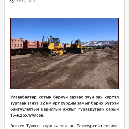
2026-
2026-
2026/03/19
ikon.mn
03-
08-
mnb.mn
19
07
Livetv.mn
12:03:26
13:32:24
Eguur.mn
24tsag.mn
shuud.mn
eagle.mn
ergelt.mn
zarig.mn
today.mn
zuv.mn
mminfo.mn
ugluu.mn
Улаанбаатар хотын баруун захаас зүүн зах хүртэл
urlag.mn
зургаан эгнээ 32 км урт хурдны замыг барих бүтээн
unen.mn
байгуулалтын барилгын ажлыг гуравдугаар сарын
asu.mn
15-нд эхлүүлсэн.
shudarga.mn
Энэхүү Туулын хурдны зам нь Баянзүрхийн товчоо,
shuurhai.mn