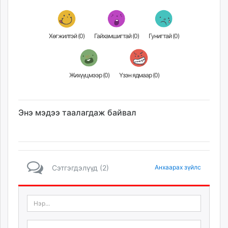
Хөгжилтэй (
0
)
Гайхамшигтай (
0
)
Гунигтай (
0
)
Жихүүцмээр (
0
)
Үзэн ядмаар (
0
)
Энэ мэдээ таалагдаж байвал
Сэтгэгдэлүүд (2)
Анхаарах зүйлс