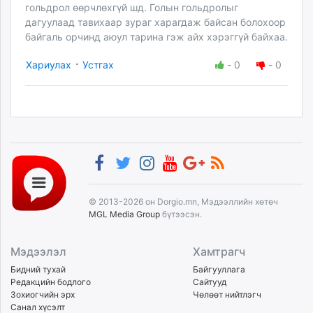
гольдрол өөрчлөхгүй шд. Голын гольдролыг
дагуулаад тавихаар зураг харагдаж байсан болохоор
байгаль орчинд аюул тарина гэж айх хэрэггүй байхаа.
·
Хариулах
Устгах
-
0
-
0
© 2013-2026 он Dorgio.mn, Мэдээллийн хөтөч
MGL Media Group
бүтээсэн.
Мэдээлэл
Хамтрагч
Бидний тухай
Байгууллага
Редакцийн бодлого
Сайтууд
Зохиогчийн эрх
Чөлөөт нийтлэгч
Санал хүсэлт