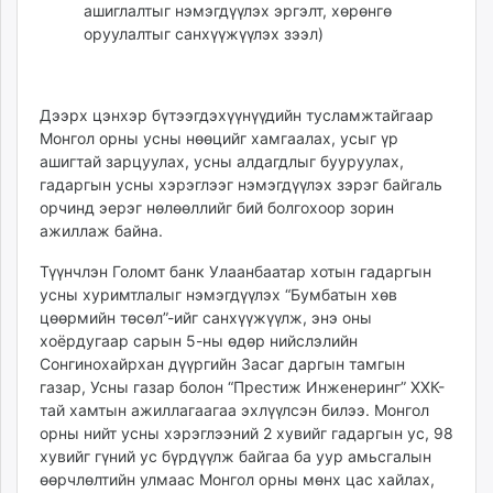
ашиглалтыг нэмэгдүүлэх эргэлт, хөрөнгө
оруулалтыг санхүүжүүлэх зээл)
Дээрх цэнхэр бүтээгдэхүүнүүдийн тусламжтайгаар
Монгол орны усны нөөцийг хамгаалах, усыг үр
ашигтай зарцуулах, усны алдагдлыг бууруулах,
гадаргын усны хэрэглээг нэмэгдүүлэх зэрэг байгаль
орчинд эерэг нөлөөллийг бий болгохоор зорин
ажиллаж байна.
Түүнчлэн Голомт банк Улаанбаатар хотын гадаргын
усны хуримтлалыг нэмэгдүүлэх “Бумбатын хөв
цөөрмийн төсөл”-ийг санхүүжүүлж, энэ оны
хоёрдугаар сарын 5-ны өдөр нийслэлийн
Сонгинохайрхан дүүргийн Засаг даргын тамгын
газар, Усны газар болон “Престиж Инженеринг” ХХК-
тай хамтын ажиллагаагаа эхлүүлсэн билээ. Монгол
орны нийт усны хэрэглээний 2 хувийг гадаргын ус, 98
хувийг гүний ус бүрдүүлж байгаа ба уур амьсгалын
өөрчлөлтийн улмаас Монгол орны мөнх цас хайлах,