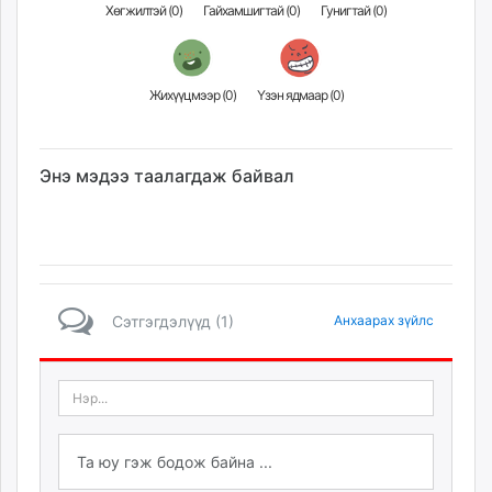
Хөгжилтэй (
0
)
Гайхамшигтай (
0
)
Гунигтай (
0
)
Жихүүцмээр (
0
)
Үзэн ядмаар (
0
)
Энэ мэдээ таалагдаж байвал
Сэтгэгдэлүүд (1)
Анхаарах зүйлс