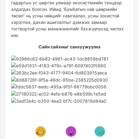
гадаргын ус ширгэн улмаар экосистемийн тэнцвэр
алдагдах болсон. Иймд “Бумбатын хөв цөөрмийн
төсөл” нь усны нөөцийг хамгаалах, усны зохистой
хэрэглээ, дахин ашиглалтыг дэмжих замаар
тогтвортой усны менежментийг бэхжүүлэхэд чиглэх
юм.
Сайн сайхныг санхүүжүүлнэ