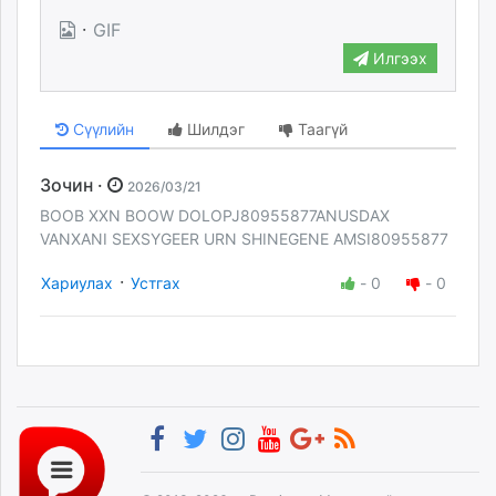
·
GIF
Илгээх
Сүүлийн
Шилдэг
Таагүй
Зочин ·
2026/03/21
BOOB XXN BOOW DOLOPJ80955877ANUSDAX
VANXANI SEXSYGEER URN SHINEGENE AMSI80955877
·
Хариулах
Устгах
-
0
-
0