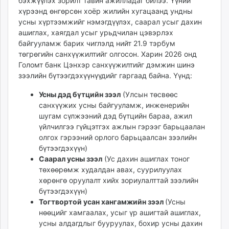
бэхжүүлэх зорилт тавин ажилладаг билээ. Үүний
unuudur.mn
хүрээнд өнгөрсөн хоёр жилийн хугацаанд ундны
isee.mn
усны хүртээмжийг нэмэгдүүлэх, саарал усыг дахин
ашиглах, хаягдал усыг урьдчилан цэвэрлэх
mglradio.com
байгууламж барих чиглэлд нийт 21.9 тэрбум
fact.mn
төгрөгийн санхүүжилтийг олгосон. Харин 2026 онд
itoim.mn
Голомт банк Цэнхэр санхүүжилтийг дэмжин шинэ
tumen.mn
зээлийн бүтээгдэхүүнүүдийг гаргаад байна. Үүнд:
shuum.mn
Усны дэд бүтцийн зээл
(Улсын төсвөөс
times.mn
санхүүжих усны байгууламж, инженерийн
tvmongolia.mn
шугам сүлжээний дэд бүтцийн бараа, ажил
mass.mn
үйлчилгээ гүйцэтгэх ажлын гэрээг барьцаалан
unegui.mn
олгох гэрээний орлого барьцаалсан зээлийн
бүтээгдэхүүн)
assa.mn
Саарал усны зээл
(Ус дахин ашиглах тоног
toim.mn
төхөөрөмж худалдан авах, суурилуулах
tac.mn
хөрөнгө оруулалт хийх зориулалттай зээлийн
paparazzi.mn
бүтээгдэхүүн)
unread.today
Тогтвортой усан хангамжийн зээл
(Усны
нөөцийг хамгаалах, усыг үр ашигтай ашиглах,
усны алдагдлыг бууруулах, бохир усны дахин