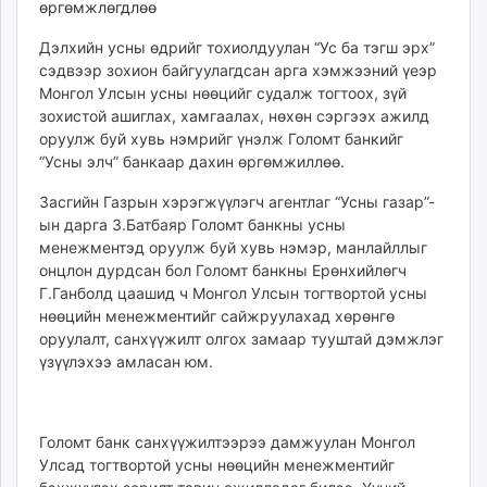
ikon.mn
mnb.mn
Дэлхийн усны өдрийг тохиолдуулан “Ус ба тэгш эрх”
сэдвээр зохион байгуулагдсан арга хэмжээний үеэр
Livetv.mn
Монгол Улсын усны нөөцийг судалж тогтоох, зүй
Eguur.mn
зохистой ашиглах, хамгаалах, нөхөн сэргээх ажилд
24tsag.mn
оруулж буй хувь нэмрийг үнэлж Голомт банкийг
shuud.mn
“Усны элч” банкаар дахин өргөмжиллөө.
eagle.mn
Засгийн Газрын хэрэгжүүлэгч агентлаг “Усны газар”-
ergelt.mn
ын дарга З.Батбаяр Голомт банкны усны
zarig.mn
менежментэд оруулж буй хувь нэмэр, манлайллыг
today.mn
онцлон дурдсан бол Голомт банкны Ерөнхийлөгч
zuv.mn
Г.Ганболд цаашид ч Монгол Улсын тогтвортой усны
mminfo.mn
нөөцийн менежментийг сайжруулахад хөрөнгө
оруулалт, санхүүжилт олгох замаар тууштай дэмжлэг
ugluu.mn
үзүүлэхээ амласан юм.
urlag.mn
unen.mn
asu.mn
Голомт банк санхүүжилтээрээ дамжуулан Монгол
shudarga.mn
Улсад тогтвортой усны нөөцийн менежментийг
shuurhai.mn