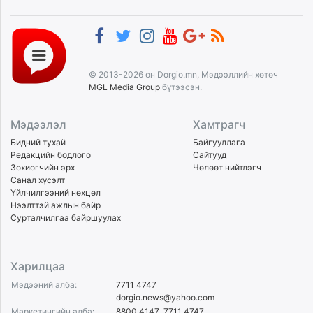
© 2013-2026 он Dorgio.mn, Мэдээллийн хөтөч
MGL Media Group
бүтээсэн.
Мэдээлэл
Хамтрагч
Бидний тухай
Байгууллага
Редакцийн бодлого
Сайтууд
Зохиогчийн эрх
Чөлөөт нийтлэгч
Санал хүсэлт
Үйлчилгээний нөхцөл
Нээлттэй ажлын байр
Сурталчилгаа байршуулах
Харилцаа
Мэдээний алба:
7711 4747
dorgio.news@yahoo.com
Маркетингийн алба:
8800 4147
,
7711 4747