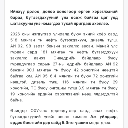
Ийнхүү долоо, долоо хоногоор өргөн хэрэглээний
бараа, бүтээгдэхүүний үнэ өсөж байгаа цаг үед
шатахууны үнэ нэмэгдэх тухай яригдаж эхэллээ.
2026 оны нэгдүгээр улиралд буюу эхний хоёр сард
518 мянган тн нефть бүтээгдэхүүн, дизель түлш,
АИ-92, 98 зэрэг бензин захиалж авсан. Манай улс
гурван сард 181 мянган тн нефть бүтээгдэхүүн
захиалж авчээ. Өнөөдрийн байдлаар буюу
гуравдугаар сарын 27-ны өдрийн байдлаар АИ-92
бензин 90.1 мянган тн буюу 42 хоногийн нөөцтэй
байгаа юм. АИ-95 6.4 мянган тн буюу 72 хоногийн
нөөцтэй, дизель түлш 116 мянган тн буюу 29
хоногийн, ТС буюу онгоцны түлш 3.9 мянган тн буюу
19 хоногийн ердийн хэрэглээний нөөц үлдэгдэлтэй
байна.
Өчигдөр ОХУ-аас дөрөвдүгээр сард авах нефть
бүтээгдэхүүний үнийг авсан хэмээн
Аж үйлдвэр,
эрдэс баялгийн дэд сайд Б.Энхтүвшин
мэдэгдлээ.