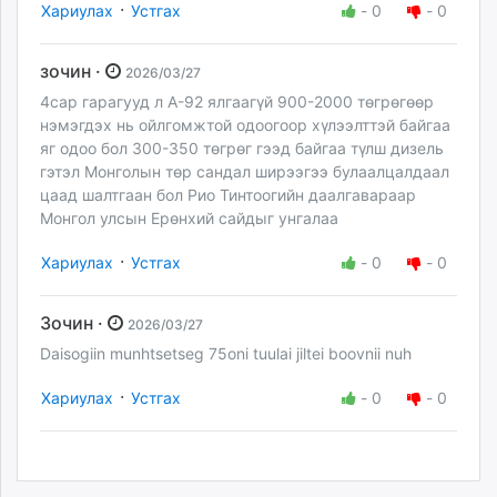
·
Хариулах
Устгах
-
0
-
0
зочин ·
2026/03/27
4сар гарагууд л А-92 ялгаагүй 900-2000 төгрөгөөр
нэмэгдэх нь ойлгомжтой одоогоор хүлээлттэй байгаа
яг одоо бол 300-350 төгрөг гээд байгаа түлш дизель
гэтэл Монголын төр сандал ширээгээ булаалцалдаал
цаад шалтгаан бол Рио Тинтоогийн даалгавараар
Монгол улсын Ерөнхий сайдыг унгалаа
·
Хариулах
Устгах
-
0
-
0
Зочин ·
2026/03/27
Daisogiin munhtsetseg 75oni tuulai jiltei boovnii nuh
·
Хариулах
Устгах
-
0
-
0