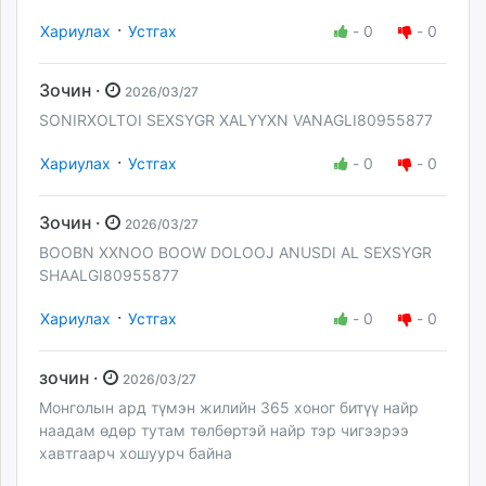
·
Хариулах
Устгах
-
0
-
0
Зочин ·
2026/03/27
SONIRXOLTOI SEXSYGR XALYYXN VANAGLI80955877
·
Хариулах
Устгах
-
0
-
0
Зочин ·
2026/03/27
BOOBN XXNOO BOOW DOLOOJ ANUSDI AL SEXSYGR
SHAALGI80955877
·
Хариулах
Устгах
-
0
-
0
зочин ·
2026/03/27
Монголын ард түмэн жилийн 365 хоног битүү найр
наадам өдөр тутам төлбөртэй найр тэр чигээрээ
хавтгаарч хошуурч байна