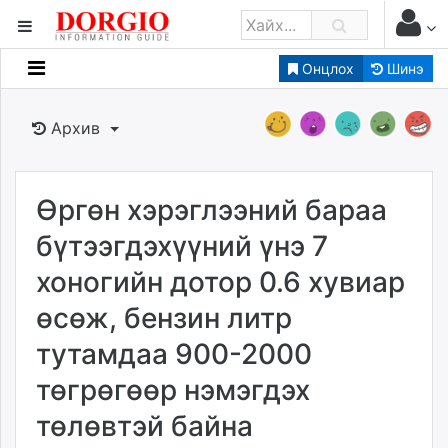
Онцлох
Шинэ
Мэдээллийн
Зар мэдээллийн
Архив
Банк санхүү
Бизнес ААН
Төрийн
Өргөн хэрэглээний бараа
Нийслэлийн
бүтээгдэхүүний үнэ 7
хоногийн дотор 0.6 хувиар
dorgio.mn
өсөж, бензин литр
Gogo.mn
caak.mn
тутамдаа 900-2000
news.mn
төгрөгөөр нэмэгдэх
zindaa.mn
Baabar.mn
төлөвтэй байна
tovch.mn