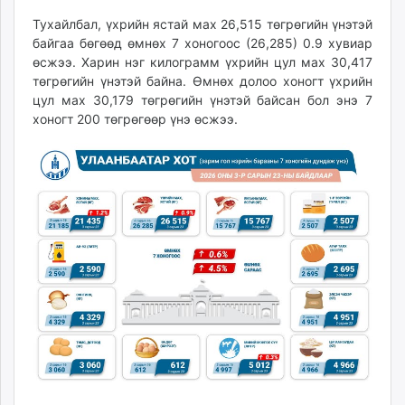
unuudur.mn
Тухайлбал, үхрийн ястай мах 26,515 төгрөгийн үнэтэй
isee.mn
байгаа бөгөөд өмнөх 7 хоногоос (26,285) 0.9 хувиар
mglradio.com
өсжээ. Харин нэг килограмм үхрийн цул мах 30,417
төгрөгийн үнэтэй байна. Өмнөх долоо хоногт үхрийн
fact.mn
цул мах 30,179 төгрөгийн үнэтэй байсан бол энэ 7
itoim.mn
хоногт 200 төгрөгөөр үнэ өсжээ.
tumen.mn
shuum.mn
times.mn
tvmongolia.mn
mass.mn
unegui.mn
assa.mn
toim.mn
tac.mn
paparazzi.mn
unread.today