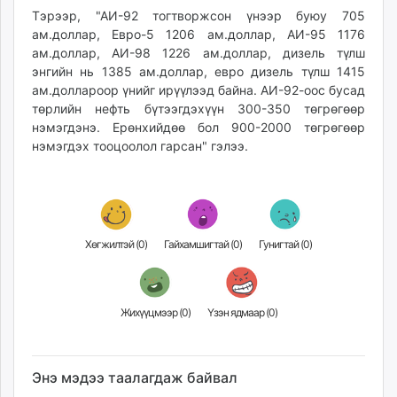
Тэрээр, "АИ-92 тогтворжсон үнээр буюу 705
ам.доллар, Евро-5 1206 ам.доллар, АИ-95 1176
ам.доллар, АИ-98 1226 ам.доллар, дизель түлш
энгийн нь 1385 ам.доллар, евро дизель түлш 1415
ам.доллароор үнийг ирүүлээд байна. АИ-92-оос бусад
төрлийн нефть бүтээгдэхүүн 300-350 төгрөгөөр
нэмэгдэнэ. Ерөнхийдөө бол 900-2000 төгрөгөөр
нэмэгдэх тооцоолол гарсан" гэлээ.
Хөгжилтэй (
0
)
Гайхамшигтай (
0
)
Гунигтай (
0
)
Жихүүцмээр (
0
)
Үзэн ядмаар (
0
)
Энэ мэдээ таалагдаж байвал