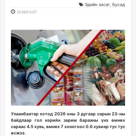
Эдийн засаг
,
Бусад
ikon.mn
2026-
2026-
mnb.mn
2026/03/27
03-
08-
Livetv.mn
27
07
Eguur.mn
11:54:26
09:03:41
24tsag.mn
shuud.mn
eagle.mn
ergelt.mn
zarig.mn
today.mn
zuv.mn
mminfo.mn
ugluu.mn
urlag.mn
unen.mn
Улаанбаатар хотод 2026 оны 3 дугаар сарын 23-ны
asu.mn
байдлаар гол нэрийн зарим барааны үнэ өмнөх
shudarga.mn
сараас 4.5 хувь, өмнөх 7 хоногоос 0.6 хувиар тус тус
өсжээ.
shuurhai.mn