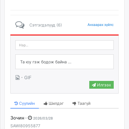
Сэтгэгдэлүүд (6)
Анхаарах зүйлс
·
GIF
Илгээх
Сүүлийн
Шилдэг
Таагүй
Зочин ·
2026/03/28
SAWI80955877