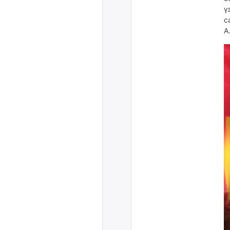
ү
с
А