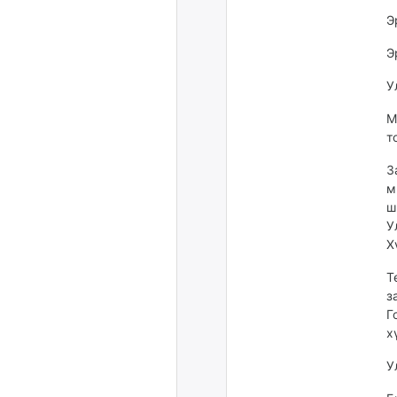
Э
Э
У
М
т
З
м
ш
У
Х
Т
з
Г
х
У