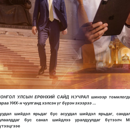
ОНГОЛ УЛСЫН ЕРӨНХИЙ САЙД Н.УЧРАЛ шинээр томилогд
араа УИХ-н чуулганд хэлсэн үг бүрэн эхээрээ ...
уудал шийдэл ярьдаг бус асуудал шийдэл ярьдаг, санда
улаалддаг бус санал шийдлээ уралдуулдаг бүтээлч М
үтээцгээе