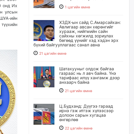
0 онд Их
1 цагийн өмнө
он улсын
 ШУА-ийн
ХЗДХ-ын сайд С.Амарсайхан:
 түүхийн
Авлигаар авсан хөрөнгийг
хурааж, нийгмийн сайн
сайхны хөгжилд зориулах
бөгөөд үүнийг хэд хэдэн эрх
бүхий байгууллагаас санал авна
21 цагийн өмнө
Шатахууныг олдож байгаа
газраас нь л авч байна. Үнэ
тарифаас илүү хангамж дээр
анхаарч байна
21 цагийн өмнө
Ц.Будханд: Дүүгээ гараад
ирнэ гэж итгэж хүлээсээр
долоон сарын хугацаа
өнгөрлөө
22 цагийн өмнө