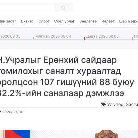
ийн засаг
Бизнес
Спорт
Соёл урлаг
Зөвлөгөө
Чөлөөт
Шар мэдэ
2026 08 05
Мягмар 2026 08 04
Даваа 2026 08 03
Ня
Н.Учралыг Ерөнхий сайдаар
томилохыг саналт хураалтад
оролцсон 107 гишүүний 88 буюу
82.2%-ийн саналаар дэмжлээ
Улс төр
,
Засги
2026-
2026-
2026/03/30
03-
08-
30
06
23:04:30
11:20:09