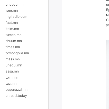
unuudur.mn
о
Б
isee.mn
м
mglradio.com
С
fact.mn
у
itoim.mn
tumen.mn
shuum.mn
times.mn
tvmongolia.mn
mass.mn
unegui.mn
assa.mn
toim.mn
tac.mn
paparazzi.mn
unread.today