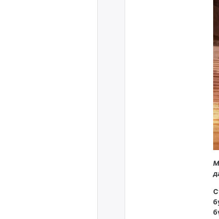
М
д
С
б
б