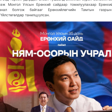
зэж Монгол Улсын Ерөнхий сайдаар томилуулахаар Ерөнхий
анал болгож байгааг Ерөнхийлөгчийн Тамгын газры
.Үйлстөгөлдөр танилцуулсан.