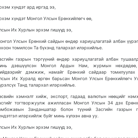
рхэм хүндэт ард иргэд ээ,
рхэм хүндэт Монгол Улсын Ерөнхийлөгч өө,
лсын Их Хурлын эрхэм гишүүд ээ,
онгол Улсын Ерөнхий сайдын өндөр хариуцлагатай албан үүрэ
охоон томилсон Та бүхэнд талархал илэрхийлье.
асгийн газрын тэргүүний өндөр хариуцлагатай албан тушаал
инь дэвшүүлсэн Монгол Ардын Нам, журмын нөхдөдөө
ийдвэрийг дэмжиж, намайг Ерөнхий сайдаар томилуулах 
лсын Их Хуралд өргөн барьсан Монгол Улсын Ерөнхийлөгч У
үрэлсүх Танд талархал илэрхийлье.
өсвийн хэмнэлт хийж, экспорт, гадаад валютын нөөцийг нэм
асгийг тогтворжуулж ажилласан Монгол Улсын 34 дэх Ерөн
омбожавын Занданшатар болон түүний Засгийн газрын г
үндэтгэл илэрхийлж буйг минь хүлээн авна уу.
лсын Их Хурлын эрхэм гишүүд ээ,