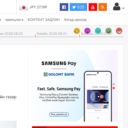
625
JPY 27.19₮
CHF 3,824.26₮
э
ярилцлага
КОНТЕНТ ЗАДЛАН
Хятад орноор
м 2026 08 02
Бямба 2026 08 01
Баасан 2026 07 31
йн газар