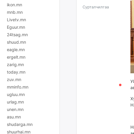
ikon.mn
Сурталчилгаа
mnb.mn
Livetv.mn
Eguur.mn
24tsag.mn
shuud.mn
eagle.mn
ergelt.mn
zarig.mn
today.mn
zuv.mn
У
mminfo.mn
а
ugluu.mn
Х
urlag.mn
Н
unen.mn
asu.mn
shudarga.mn
Н
shuurhai.mn
а