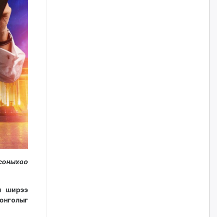
нарын” томилгоо
өчигдѳр
COP17 хурлын үеэр 5
дүүргийн 73 цэцэрлэг, 60
сургуульд зохицуулалт хийнэ
өчигдѳр
Шатахууны хомсдолоос
шалтгаалж аялал жуулчлалын
салбар тэг зогсолтод хүрсэн
гэв
өчигдѳр
Морингийн давааны замаас
соныхоо
“Барилгын хатуу хог хаягдал
дахин боловсруулах үйлдвэр”
хүртэлх 1.5 км урт авто зам
ашиглалтад орлоо
л ширээ
өчигдѳр
онголыг