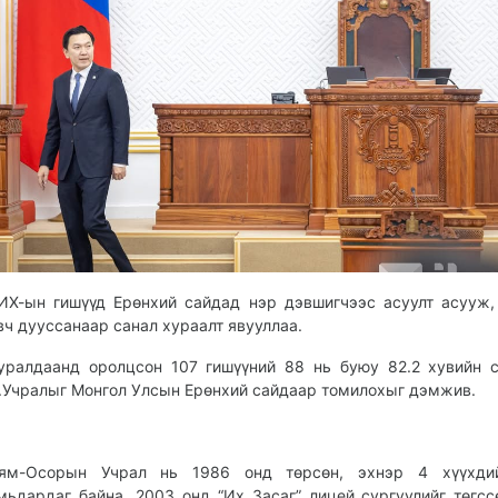
ИХ-ын гишүүд Ерөнхий сайдад нэр дэвшигчээс асуулт асууж,
вч дууссанаар санал хураалт явууллаа.
уралдаанд оролцсон 107 гишүүний 88 нь буюу 82.2 хувийн 
.Учралыг Монгол Улсын Ерөнхий сайдаар томилохыг дэмжив.
ям-Осорын Учрал нь 1986 онд төрсөн, эхнэр 4 хүүхди
мьдардаг байна. 2003 онд “Их Засаг” лицей сургуулийг төгсс