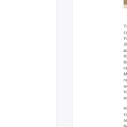
Т
с
У
2
д
Х
б
г
М
г
ш
У
а
Н
с
з
б