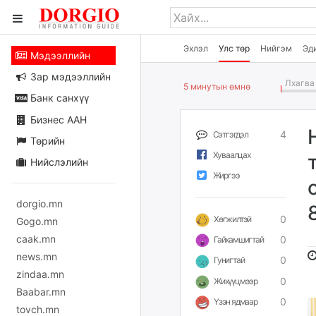
Эхлэл
Улс төр
Нийгэм
Эд
Мэдээллийн
Зар мэдээллийн
Лхагва 
5 минутын өмнө
Банк санхүү
Бизнес ААН
4
Сэтгэгдэл
Төрийн
Хуваалцах
Нийслэлийн
Жиргээ
dorgio.mn
0
Хөгжилтэй
Gogo.mn
caak.mn
0
Гайхамшигтай
news.mn
0
Гунигтай
zindaa.mn
0
Жихүүцмээр
Baabar.mn
0
Үзэн ядмаар
tovch.mn