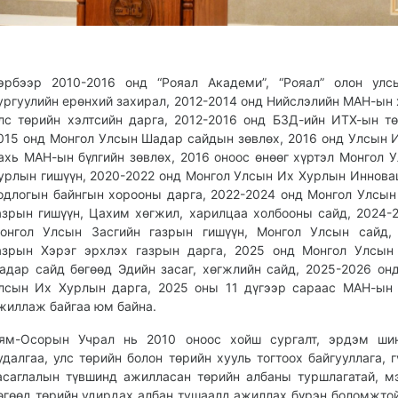
эрбээр 2010-2016 онд “Рояал Академи”, “Рояал” олон улс
ургуулийн ерөнхий захирал, 2012-2014 онд Нийслэлийн МАН-ын
лс төрийн хэлтсийн дарга, 2012-2016 онд БЗД-ийн ИТХ-ын тө
015 онд Монгол Улсын Шадар сайдын зөвлөх, 2016 онд Улсын 
ахь МАН-ын бүлгийн зөвлөх, 2016 оноос өнөөг хүртэл Монгол 
урлын гишүүн, 2020-2022 онд Монгол Улсын Их Хурлын Иннова
одлогын байнгын хорооны дарга, 2022-2024 онд Монгол Улсын
азрын гишүүн, Цахим хөгжил, харилцаа холбооны сайд, 2024-
онгол Улсын Засгийн газрын гишүүн, Монгол Улсын сайд, 
азрын Хэрэг эрхлэх газрын дарга, 2025 онд Монгол Улсын
адар сайд бөгөөд Эдийн засаг, хөгжлийн сайд, 2025-2026 он
лсын Их Хурлын дарга, 2025 оны 11 дүгээр сараас МАН-ын
жиллаж байгаа юм байна.
ям-Осорын Учрал нь 2010 оноос хойш сургалт, эрдэм шин
удалгаа, улс төрийн болон төрийн хууль тогтоох байгууллага, г
асаглалын түвшинд ажилласан төрийн албаны туршлагатай, м
өгөөд төрийн удирдах албан тушаалд ажиллах бүрэн боломжто