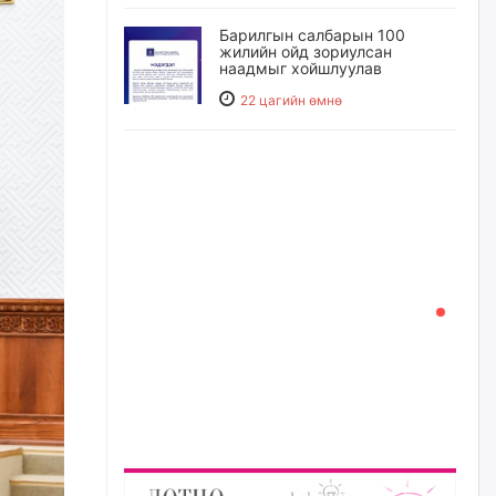
Барилгын салбарын 100
жилийн ойд зориулсан
наадмыг хойшлуулав
22 цагийн өмнө
Монгол Улсад 162 вагон - 9720
тонн АИ-92 орж иржээ
22 цагийн өмнө
Jade Gas: 1.1 тэрбум австрали
долларын санхүүжилтийн
эцсийн гэрээг есдүгээр сард
байгуулбал Тавантолгойн
метан хийн үйлдвэрлэлийн
өрөмдлөгийг 2027 онд эхлүүлнэ
23 цагийн өмнө
Ханын материалд эхний
ээлжийн 6 блок орон сууцны
барилга угсралтын ажил
үргэлжилж байна