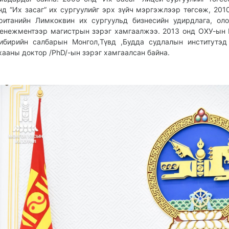
нд “Их засаг” их сургуулийг эрх зүйч мэргэжлээр төгсөж, 201
ританийн Лимкоквин их сургуульд бизнесийн удирдлага, ол
енежментээр магистрын зэрэг хамгаалжээ. 2013 онд ОХУ-ын
ибирийн салбарын Монгол,Түвд ,Будда судлалын институтэд
хааны доктор /PhD/-ын зэрэг хамгаалсан байна.