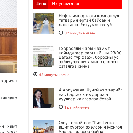
Шинэ
Их уншигдсан
Нефть импортлогч компаниуд
татварын өртэй байсан ч
дансыг нь битүүмжлэхгүй
32 минутын өмнө
I хорооллын арын замыг
наймдугаар сарын 6-ны 23:00
цагаас түр хааж, борооны ус
зайлуулах шугамын хөндлөн
сэтэлгээ хийнэ
48 минутын өмнө
 хариулт
А.Ариунзаяа: Хүний нэр төрийг
нас барсных нь дараа ч
саналаар
хуулиар хамгаалах ёстой
1 цагийн өмнө
Оюу толгойгоос “Рио Тинто”
йн хамт
ашиг хүртэж эхэлсэн ч Монгол
Улс өр төлсөөр байна
өн. 2007