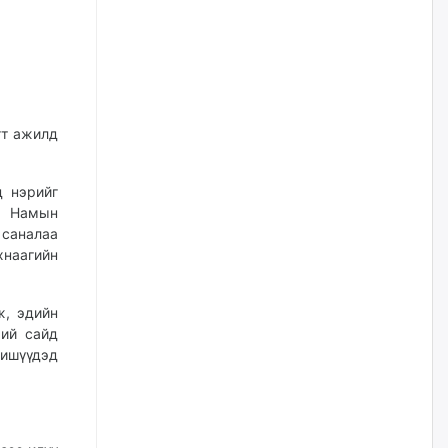
Наймдугаар сард хэт халсны
дараа гэнэтийн усархаг бороо
орж болзошгүй байгаа тул үер
усны аюулаас сэрэмжилнэ үү
өчигдѳр
гт ажилд
Д.Батлут: “Зэв” сумны
үйлдвэрийг ашиглалтад
оруулж, гурван нэр төрлийг
үйлдвэрлэн дотоодын
д нэрийг
хэрэгцээнд нийлүүлж эхэлсэн
, Намын
өчигдѳр
саналаа
хнаагийн
КOП-17 бага хуралд
оролцохоор 5,000 орчим
зочид төлөөлөгч манай улсад
ж, эдийн
ирнэ
хий сайд
өчигдѳр
ишүүдэд
БНХАУ-аас 2,000 тонн дизель
түлш, 2,000 тонн онгоцны түлш
ачигдахад бэлэн болсон