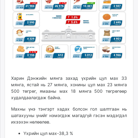
unuudur.mn
isee.mn
mglradio.com
fact.mn
itoim.mn
tumen.mn
shuum.mn
times.mn
tvmongolia.mn
mass.mn
Харин Дэнжийн мянга захад үхрийн цул мах 33
unegui.mn
мянга, ястай нь 27 мянга, хонины цул мах 23 мянга
assa.mn
500 төгрөг, ямааны мах 18 мянга 500 төгрөгөөр
худалдаалагдаж байна.
toim.mn
tac.mn
Махны үнэ тэнгэрт хадах болсон гол шалтгаан нь
paparazzi.mn
шатахууны үнийг нэмэгдэж магадгүй гэсэн мэдэгдэл
unread.today
ихээхэн нөлөөлөв.
Үхрийн цул мах-38,3 %