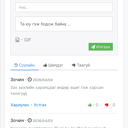
·
GIF
Илгээх
Сүүлийн
Шилдэг
Таагүй
Зочин ·
2026/04/04
Зах зээлийн харилцааг өндөр ашиг гэж харсан
тэнэгүүд
·
Хариулах
Устгах
-
0
-
0
Зочин ·
2026/04/03