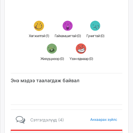
Хөгжилтэй (
1
)
Гайхамшигтай (
0
)
Гунигтай (
0
)
Жихүүцмээр (
0
)
Үзэн ядмаар (
0
)
Энэ мэдээ таалагдаж байвал
Сэтгэгдэлүүд (4)
Анхаарах зүйлс