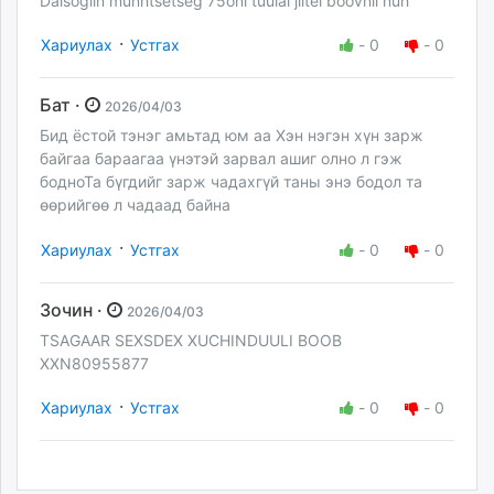
Daisogiin munhtsetseg 75oni tuulai jiltei boovnii nuh
·
Хариулах
Устгах
-
0
-
0
Бат ·
2026/04/03
Бид ёстой тэнэг амьтад юм аа Хэн нэгэн хүн зарж
байгаа бараагаа үнэтэй зарвал ашиг олно л гэж
бодноТа бүгдийг зарж чадахгүй таны энэ бодол та
өөрийгөө л чадаад байна
·
Хариулах
Устгах
-
0
-
0
Зочин ·
2026/04/03
TSAGAAR SEXSDEX XUCHINDUULI BOOB
XXN80955877
·
Хариулах
Устгах
-
0
-
0