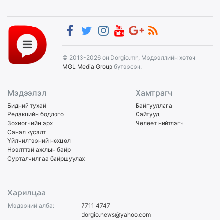
© 2013-2026 он Dorgio.mn, Мэдээллийн хөтөч
MGL Media Group
бүтээсэн.
Мэдээлэл
Хамтрагч
Бидний тухай
Байгууллага
Редакцийн бодлого
Сайтууд
Зохиогчийн эрх
Чөлөөт нийтлэгч
Санал хүсэлт
Үйлчилгээний нөхцөл
Нээлттэй ажлын байр
Сурталчилгаа байршуулах
Харилцаа
Мэдээний алба:
7711 4747
dorgio.news@yahoo.com