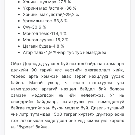
Хонины цул мах-27,8 %
Үхрийн мах /ястай/ -36 %
Хонины мах /ястай/-29,2 %
Ургамлын тос-63,8 %
Сүү-30,6 %
Монгол төмс-119,4 %
Монгол лууван-15,2 %
Цагаан будаа-4,8 %
Атар талх-4,9 %-иар тус тус нэмэгджээ.
Ойрх Дорнодод үүсээд буй нөхцөл байдлаас хамаарч
дэлхийн 90 гаруй улс нефтийн хязгаарлалт хийх,
төрөөс арга хэмжээ авах зэрэг нөхцлүүд үүсэж
байна. Манай улсад ч гэсэн шатахууны үнэ
нэмэгдэхээс аргагүй нөхцөл байдал бий болсон
хэмээн мэдэгдсэн нь ийн нөлөөлжээ. Уг нь
өнөөдрийн байдлаар, шатахууны үнэ нэмэгдээгүй
байгаа гэдгийг хэн бүхэн мэдэж буй. Дизель түлшний
үнэ литр тутамдаа 1500 төгрөг хүртэлх дүнгээр өснө
гэж албаныхан мэдэгдсэн энэ үед юмны үнэ хэрхэх
нь "бүрхэг" байна.