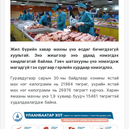
ikon.mn
mnb.mn
Livetv.mn
Eguur.mn
24tsag.mn
shuud.mn
eagle.mn
Жил бүрийн хавар махны үнэ өсдөг бичигдээгүй
ergelt.mn
хуультай. Энэ жишгээр энэ удаад нэмэгдэх
хандлагатай байлаа. Гэвч шатахууны үнэ нэмэгдэж
zarig.mn
магадгүй гэх сургаар гэрлийн хурдаар нэмэгдлээ.
today.mn
zuv.mn
Гуравдугаар сарын 30-ны байдлаар хонины ястай
mminfo.mn
мах нэг килограмм нь 21984 төгрөг, үхрийн ястай
мах нэг килограмм нь 26976 төгрөгт хүрчээ. Харин
ugluu.mn
ямааны махны үнэ 1,9 хувиар буурч 15461 төгрөгтэй
urlag.mn
худалдаалагдаж байна.
unen.mn
asu.mn
shudarga.mn
shuurhai.mn