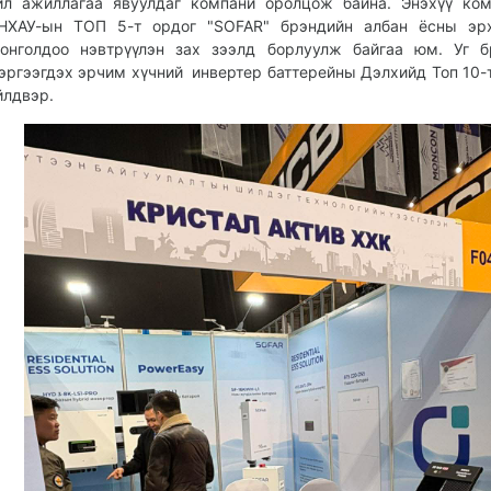
йл ажиллагаа явуулдаг компани оролцож байна. Энэхүү ко
НХАУ-ын ТОП 5-т ордог "SOFAR" брэндийн албан ёсны эрх
онголдоо нэвтрүүлэн зах зээлд борлуулж байгаа юм. Уг б
эргээгдэх эрчим хүчний инвертер баттерейны Дэлхийд Топ 10-т
йлдвэр.