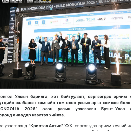
онгол Улсын барилга, хот байгуулалт, сэргээгдэх эрчим 
үтцийн салбарын хамгийн том олон улсын арга хэмжээ боло
ONGOLIA 2026” олон улсын үзэсгэлэн Буянт-Ухаа 
рдонд өнөөдөр нээлтээ хийлээ.
ус үзэсгэлэнд
"Кристал Актив"
ХХК сэргээгдэх эрчим хүчний ч