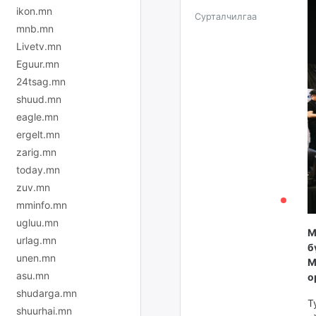
ikon.mn
Сурталчилгаа
mnb.mn
Livetv.mn
Eguur.mn
24tsag.mn
shuud.mn
eagle.mn
ergelt.mn
zarig.mn
today.mn
zuv.mn
mminfo.mn
ugluu.mn
М
urlag.mn
б
unen.mn
M
asu.mn
о
shudarga.mn
Т
shuurhai.mn