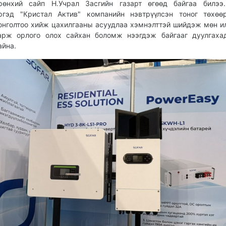
рөнхий сайп Н.Учрал Засгийн газарт өгөөд байгаа билээ.
ргэд "Кристал Актив" компанийн нэвтрүүлсэн тоног төхөө
онголтоо хийж цахилгааны асуудлаа хэмнэлттэй шийдэж мөн и
арж орлого олох сайхан боломж нээгдэж байгааг дуулгаха
айна.