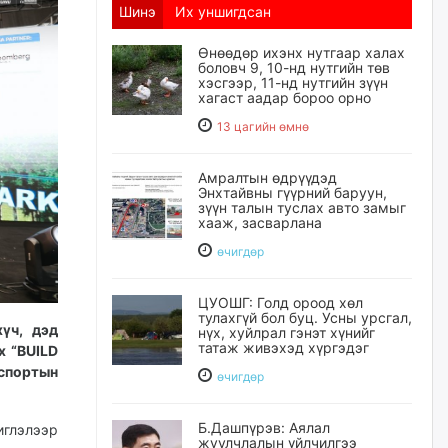
Шинэ
Их уншигдсан
Өнөөдөр ихэнх нутгаар халах
боловч 9, 10-нд нутгийн төв
хэсгээр, 11-нд нутгийн зүүн
хагаст аадар бороо орно
13 цагийн өмнө
Амралтын өдрүүдэд
Энхтайвны гүүрний баруун,
зүүн талын туслах авто замыг
хааж, засварлана
өчигдѳр
ЦУОШГ: Голд ороод хөл
тулахгүй бол буц. Усны урсгал,
хүч, дэд
нүх, хуйлрал гэнэт хүнийг
татаж живэхэд хүргэдэг
х “BUILD
спортын
өчигдѳр
Б.Дашпүрэв: Аялал
иглэлээр
жуулчлалын үйлчилгээ