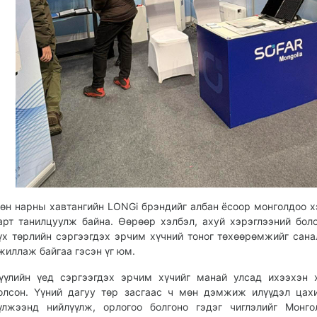
өн нарны хавтангийн LONGi брэндийг албан ёсоор монголдоо х
арт танилцуулж байна. Өөрөөр хэлбэл, ахуй хэрэглээний бол
үх төрлийн сэргээгдэх эрчим хүчний тоног төхөөрөмжийг сана
жиллаж байгаа гэсэн үг юм.
үүлийн үед сэргээгдэх эрчим хүчийг манай улсад ихээхэн 
олсон. Үүний дагуу төр засгаас ч мөн дэмжиж илүүдэл цах
үлжээнд нийлүүлж, орлогоо болгоно гэдэг чиглэлийг Монг