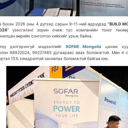
а бүхэн 2026 оны 4 дүгээр сарын 9–11-ний өдрүүдэд
“BUILD M
026”
үзэсгэлэнг зорин очиж тус компанийн тоног төхөө
анилцан өөрийн сонголтоо хийхийг урьж байна.
лүү дэлгэрэнгүй мэдээллийг
SOFAR Mongolia
цахим хуу
олон 88822024, 99227485 дугаараас авах боломжтой. Мөн 4 
үртэл 15% хямдралтай захиалах боломжтой байгаа юм.