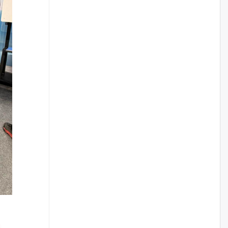
наймдугаар сарын 14-нөөс
ажиллуулж эхэлнэ
уржигдар
Орон сууц, нийтийн аж ахуй,
авто зам, тохижилт
үйлчилгээний ажилтнуудын
ХАРИЛЦАА хандлагатай
холбоотой ГОМДОЛ их байгааг
дурдлаа
уржигдар
Бариста хийх нь залуусын
дунд яагаад трэнд болов
уржигдар
Өмгөөлөгч Б.Оюунбилэг:
"Урьхан" Б.Чинбат гэж хүн
бизнес хамтрагчаа гүтгэж
хууль хяналтын байгууллагаар
шалгуулж, торны цаана
суулгана гэх мэтээр дарамталдаг