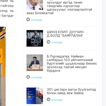
мпани нь
эрхэлдэг иргэд таних
тэйгээр
тэмдгийн хүрээгээр
шатахууныг хязгаарлалтгүй
рэнд нь
авах боломжтой
 багтдаг
өчигдѳр
ШИНЭ КЛИП: ДУУЧИН
Д.БОЛД "БАЯРЛАЛАА"
өчигдѳр
Б.Пүрэвдагва: Найман
салбарын 103 үйлчилгээний
бүртгэлийг цуцалснаар бизнес
эрхлэхэд таатай нөхцөл
бүрдэнэ
өчигдѳр
301 цистерн вагон буулгалтад
болон замд явж байна
өчигдѳр