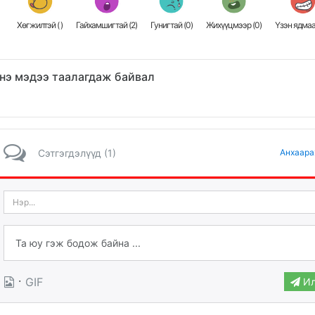
Хөгжилтэй (
)
Гайхамшигтай (
2
)
Гунигтай (
0
)
Жихүүцмээр (
0
)
Үзэн ядмаа
нэ мэдээ таалагдаж байвал
Сэтгэгдэлүүд (1)
Анхаара
·
GIF
Ил