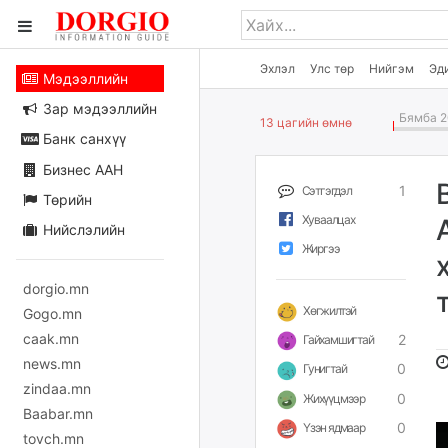
Эхлэл
Улс төр
Нийгэм
Эд
Мэдээллийн
Зар мэдээллийн
Бямба 2
13 цагийн өмнө
Банк санхүү
Бизнес ААН
1
Сэтгэгдэл
Төрийн
Хуваалцах
Нийслэлийн
Жиргээ
dorgio.mn
Хөгжилтэй
Gogo.mn
caak.mn
2
Гайхамшигтай
news.mn
0
Гунигтай
zindaa.mn
0
Жихүүцмээр
Baabar.mn
0
Үзэн ядмаар
tovch.mn