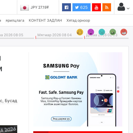
625
JPY 27.19₮
э
ярилцлага
КОНТЕНТ ЗАДЛАН
Хятад орноор
а 2026 08 05
Мягмар 2026 08 04
Даваа 2026 08 03
л
м
ес
,
Бусад