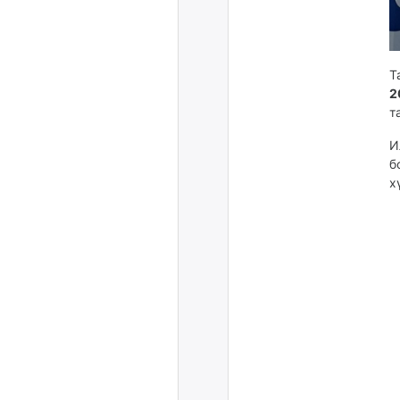
Т
2
т
И
б
х