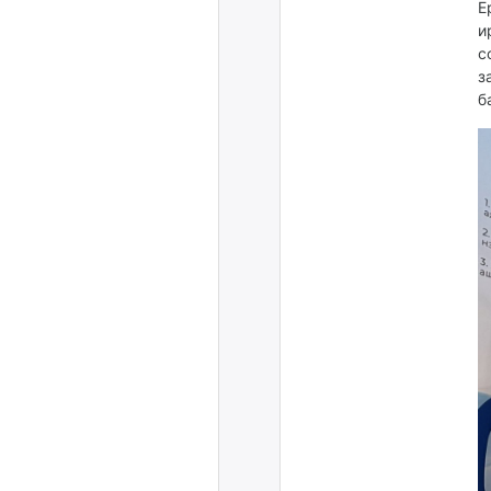
Е
и
с
з
б