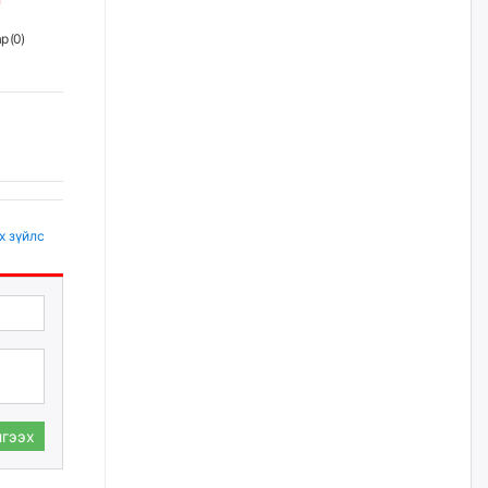
уржигдар
р (
0
)
Д.Амарбаясгалан:
Шатахууныхаа 97 хувийг нэг
улсаас авдаг хараат байдлаа
зогсоож, Арабын орнуудаас
нийлүүлэх ажлыг сэргээх
ёстой
уржигдар
х зүйлс
Худалдагч Н.Амарзаяа:
Дэлгүүрийн 32 хуудастай
өрийн дэвтэр долоо хоногт л
дүүрдэг
уржигдар
АИ-92 шатахууны нийлүүлэлт
тасралтгүй үргэлжилж байна
уржигдар
гээх