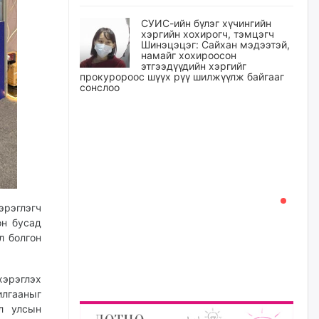
СУИС-ийн бүлэг хүчингийн
хэргийн хохирогч, тэмцэгч
Шинэцэцэг: Сайхан мэдээтэй,
намайг хохироосон
этгээдүүдийн хэргийг
прокуророос шүүх рүү шилжүүлж байгааг
сонслоо
өчигдѳр
Өчигдрийн байдлаар ₮10000
доош дүнгээр шатахууны
худалдан авалт хийсэн 1500
баримт бүртгэгджээ
өчигдѳр
эрэглэгч
он бусад
Шатахуун олголтыг 50,000
л болгон
төгрөгөөр хязгаарласныг
нэмэгдүүлж 100,000 төгрөгт
хүргэхээр судалж байгаа
хэрэглэх
өчигдѳр
илгааныг
ол улсын