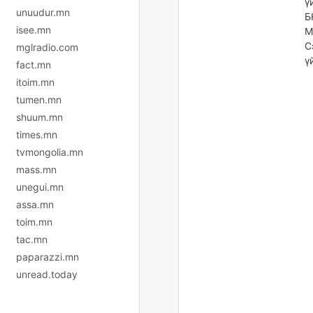
ү
unuudur.mn
Б
isee.mn
М
С
mglradio.com
ү
fact.mn
itoim.mn
tumen.mn
shuum.mn
times.mn
tvmongolia.mn
mass.mn
unegui.mn
assa.mn
toim.mn
tac.mn
paparazzi.mn
unread.today